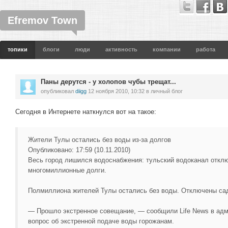
Efremov Town
топики
блоги
люди
активность
компании
работа
Паны дерутся - у холопов чубы трещат...
опубликовал
diigg
12 ноября 2010, 10:32
в личный блог
Сегодня в Интернете наткнулся вот на такое:
Жители Тулы остались без воды из-за долгов
Опубликовано: 17:59 (10.11.2010)
Весь город лишился водоснабжения: тульский водоканал откл
многомиллионные долги.
Полмиллиона жителей Тулы остались без воды. Отключены са
— Прошло экстренное совещание, — сообщили Life News в ад
вопрос об экстренной подаче воды горожанам.