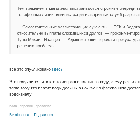
Тем временем в магазинах выстраиваются огромные очереди за
телефонные линии администрации и аварийных служб разрываю
— Самостоятельные хозяйствующие субъекты — ТСК и Водока
относительно выплаты сложившихся долгов, — прокомментиро
Тулы Михаил Иванцов. — Администрация города и прокуратур
решению проблемы.
все это опубликовано
здесь
Это получается, что кто-то исправно платит за воду, а ему раз, и 
тогда тому кто платит воду должны в бочках ил фасованную достав
водоканалу.
вода
,
перебои
,
проблема
В избранное
Поделиться