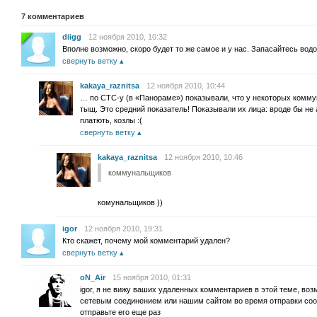
7
комментариев
diigg
12 ноября 2010, 10:32
Вполне возможно, скоро будет то же самое и у нас. Запасайтесь водо
свернуть ветку
kakaya_raznitsa
12 ноября 2010, 10:44
… по СТС-у (в «Панораме») показывали, что у некоторых комму
тыщ. Это средний показатель! Показывали их лица: вроде бы не
платють, козлы :(
свернуть ветку
kakaya_raznitsa
12 ноября 2010, 10:46
коммунальщиков
комунальщиков ))
igor
12 ноября 2010, 19:31
Кто скажет, почему мой комментарий удален?
свернуть ветку
oN_Air
15 ноября 2010, 01:31
igor, я не вижу ваших удаленных комментариев в этой теме, во
сетевым соединением или нашим сайтом во время отправки сооб
отправьте его еще раз