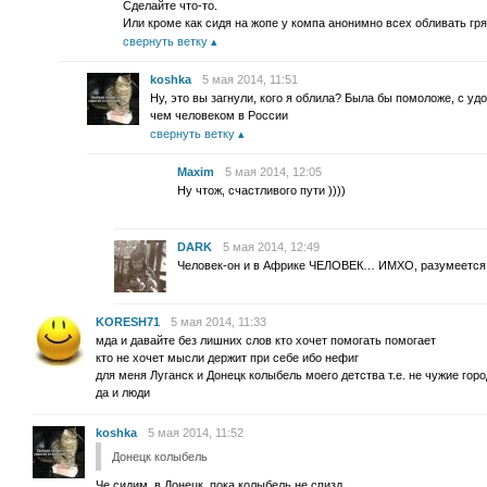
Сделайте что-то.
Или кроме как сидя на жопе у компа анонимно всех обливать гр
свернуть ветку
koshka
5 мая 2014, 11:51
Ну, это вы загнули, кого я облила? Была бы помоложе, с у
чем человеком в России
свернуть ветку
Maxim
5 мая 2014, 12:05
Ну чтож, счастливого пути ))))
DARK
5 мая 2014, 12:49
Человек-он и в Африке ЧЕЛОВЕК… ИМХО, разумеется
KORESH71
5 мая 2014, 11:33
мда и давайте без лишних слов кто хочет помогать помогает
кто не хочет мысли держит при себе ибо нефиг
для меня Луганск и Донецк колыбель моего детства т.е. не чужие гор
да и люди
koshka
5 мая 2014, 11:52
Донецк колыбель
Че сидим, в Донецк, пока колыбель не спизд…