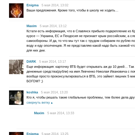
Enigma
5 мая 2014, 13:02
Ваши предложения. Кроме того, чтобы в школу не ходить…
Maxim
5 мая 2014, 13:12
Кстати есть информация, что в Славянск прибыло подкрепление из Кр
курсе — Украина, ЕС и Пендосия не признает крым российским, а сл
самообороны. И да, то что мы тут так с трудом собираем по рублю п
воду и еду ополченцев. Я не представляю какой надо быть ханжой ч
для них дни.
DARK
5 мая 2014, 13:17
Еще информация: карточку ВТБ будет открывать аж до 10 дней… Так
денежные средства(рубли) на имя Левченко Николая Ивановича с п
вообще просто проконсультироваться в ВТБ, это займет лишних 5 м
БОГОМ? ;)
koshka
5 мая 2014, 13:20
Кто я, чтобы решать такие глобальные проблемы, тем более дела дру
свернуть ветку
Maxim
5 мая 2014, 13:33
Enigma
5 мая 2014, 13:25