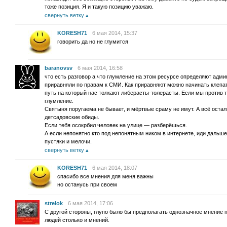
тоже позиция. Я и такую позицию уважаю.
свернуть ветку
KORESH71
6 мая 2014, 15:37
говорить да но не глумится
baranovsv
6 мая 2014, 16:58
что есть разговор а что глумление на этом ресурсе определяют адми
приравняли по правам к СМИ. Как приравняют можно начинать клепать
путь на который нас толкают либерасты-толерасты. Если мы против т
глумление.
Святыня поругаема не бывает, и мёртвые сраму не имут. А всё оста
детсадовские обиды.
Если тебя осокрбил человек на улице — разберёшься.
А если непонятно кто под непонятным ником в интернете, иди дальше
пустяки и мелочи.
свернуть ветку
KORESH71
6 мая 2014, 18:07
спасибо все мнения для меня важны
но останусь при своем
strelok
6 мая 2014, 17:06
С другой стороны, глупо было бы предполагать однозначное мнение п
людей столько и мнений.