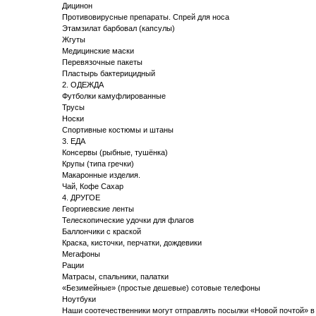
Дицинон
Противовирусные препараты. Спрей для носа
Этамзилат барбовал (капсулы)
Жгуты
Медицинские маски
Перевязочные пакеты
Пластырь бактерицидный
2. ОДЕЖДА
Футболки камуфлированные
Трусы
Носки
Спортивные костюмы и штаны
3. ЕДА
Консервы (рыбные, тушёнка)
Крупы (типа гречки)
Макаронные изделия.
Чай, Кофе Сахар
4. ДРУГОЕ
Георгиевские ленты
Телескопические удочки для флагов
Баллончики с краской
Краска, кисточки, перчатки, дождевики
Мегафоны
Рации
Матрасы, спальники, палатки
«Безимейные» (простые дешевые) сотовые телефоны
Ноутбуки
Наши соотечественники могут отправлять посылки «Новой почтой» в 