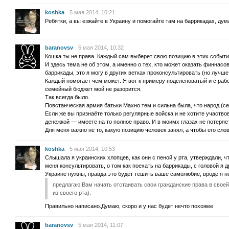
koshka
5 мая 2014, 10:21
Ребятки, а вы езжайте в Украину и помогайте там на баррикадах, дум
baranovsv
5 мая 2014, 10:32
Кошка ты не права. Каждый сам выберет свою позицию в этих события
И здесь тема не об этом, а именно о тех, кто может оказать финнасо
баррикады, это я могу в других ветках проконсультировать (но лучше
Каждый помогает чем может. Я вот к примеру подслеповатый и с рабо
семейный бюджет мой не разорится.
Так всегда было.
Повстанческая армия батьки Махно тем и сильна была, что народ (с
Если же вы признаёте только регулярные войска и не хотите участв
денежкой — имеете на то полное право. И в моимх глазах не потеряе
Для меня важно не то, какую позицию человек занял, а чтобы его сло
koshka
5 мая 2014, 10:53
Слышала я украинских хлопцев, как они с пеной у рта, утверждали, ч
меня консультировать, о том как поехать на баррикады, с головой я
Украине нужны, правда это будет тешить ваше самолюбие, вроде я н
предлагаю Вам начать отстаивать свои гражданские права в своей 
из своего рта).
Правильно написано.Думаю, скоро и у нас будет нечто похожее
baranovsv
5 мая 2014, 11:07