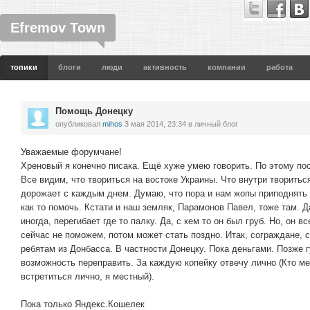
Efremov Town
топики
блоги
люди
активность
компании
работа
Помощь Донецку
опубликовал
mihos
3 мая 2014, 23:34
в личный блог
Уважаемые форумчане!
Хреновый я конечно писака. Ещё хуже умею говорить. По этому по
Все видим, что твориться на востоке Украины. Что внутри творитьс
дорожает с каждым днем. Думаю, что пора и нам жопы приподнять с
как то помочь. Кстати и наш земляк, Парамонов Павел, тоже там. Да,
иногда, перегибает где то палку. Да, с кем то он был груб. Но, он 
сейчас не поможем, потом может стать поздно. Итак, сограждане,
ребятам из Донбасса. В частности Донецку. Пока деньгами. Позже 
возможность переправить. За каждую копейку отвечу лично (Кто м
встретиться лично, я местный).
Пока только Яндекс.Кошелек