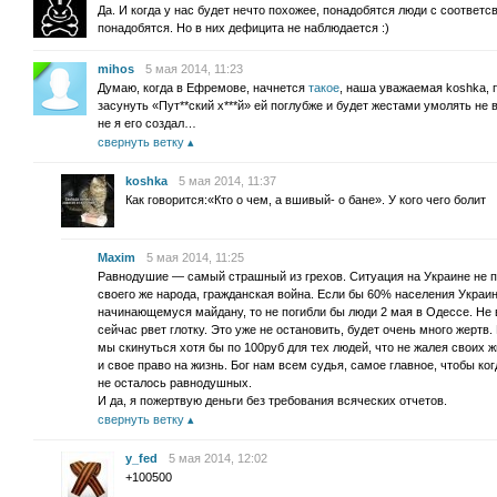
Да. И когда у нас будет нечто похожее, понадобятся люди с соотве
понадобятся. Но в них дефицита не наблюдается :)
mihos
5 мая 2014, 11:23
Думаю, когда в Ефремове, начнется
такое
, наша уважаемая koshka,
засунуть «Пут**ский х***й» ей поглубже и будет жестами умолять не в
не я его создал…
свернуть ветку
koshka
5 мая 2014, 11:37
Как говорится:«Кто о чем, а вшивый- о бане». У кого чего болит
Maxim
5 мая 2014, 11:25
Равнодушие — самый страшный из грехов. Ситуация на Украине не пр
своего же народа, гражданская война. Если бы 60% населения Украи
начинающемуся майдану, то не погибли бы люди 2 мая в Одессе. Не 
сейчас рвет глотку. Это уже не остановить, будет очень много жертв
мы скинуться хотя бы по 100руб для тех людей, что не жалея своих 
и свое право на жизнь. Бог нам всем судья, самое главное, чтобы ко
не осталось равнодушных.
И да, я пожертвую деньги без требования всяческих отчетов.
свернуть ветку
y_fed
5 мая 2014, 12:02
+100500