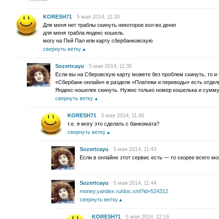
KORESH71
5 мая 2014, 11:30
Для меня нет траблы скинуть некоторое кол-во денег
для меня трабла яндекс кошель.
могу на Пей Пал или карту сбербанковскую
свернуть ветку
Sozertcayu
5 мая 2014, 11:35
Если вы на Сберовскую карту можете без проблем скинуть, то и
«Сбербанк-онлайн» в разделе «Платежи и переводы» есть отдель
Яндекс-кошелек скинуть. Нужно только номер кошелька и сумму
свернуть ветку
KORESH71
5 мая 2014, 11:40
т.е. я могу это сделать с банкомата?
свернуть ветку
Sozertcayu
5 мая 2014, 11:43
Если в онлайне этот сервис есть — то скорее всего м
Sozertcayu
5 мая 2014, 11:44
money.yandex.ru/doc.xml?id=524312
свернуть ветку
KORESH71
5 мая 2014, 12:16