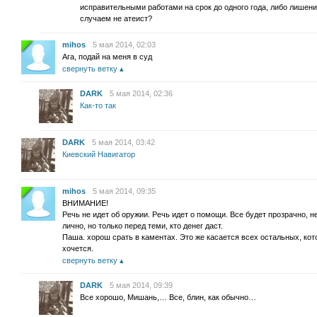
исправительными работами на срок до одного года, либо лишен
случаем не атеист?
mihos
5 мая 2014, 02:03
Ага, подай на меня в суд
свернуть ветку
DARK
5 мая 2014, 02:36
Как-то так
DARK
5 мая 2014, 03:42
Киевский Навигатор
mihos
5 мая 2014, 09:35
ВНИМАНИЕ!
Речь не идет об оружии. Речь идет о помощи. Все будет прозрачно, 
лично, но только перед теми, кто денег даст.
Паша. хорош срать в каментах. Это же касается всех остальных, кот
хочется.
свернуть ветку
DARK
5 мая 2014, 09:39
Все хорошо, Мишань,… Все, блин, как обычно…