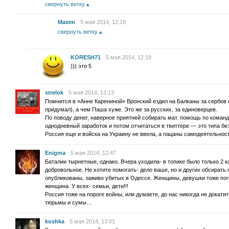
свернуть ветку
Maxim
5 мая 2014, 12:18
свернуть ветку
KORESH71
5 мая 2014, 12:18
))) это 5
strelok
5 мая 2014, 12:13
Помнится в «Анне Карениной» Вронский ездил на Балканы за сербов с
придумал), а чем Паша хуже. Это же за русских, за единоверцев.
По поводу денег, наверное приятней собирать мат. помощь по коман
однодневный заработок и потом отчитаться в твиттере — это типа без
Россия еще и войска на Украину не ввела, а пацаны самодеятельнос
Enigma
5 мая 2014, 12:47
Баталии тырнетные, однако. Вчера уходила- в топике было только 2 
добровольное. Не хотите помогать- дело ваше, но и других обсирать 
опубликованы, заживо убитых в Одессе. Женщины, девушки тоже по
женщина. У всех- семьи, дети!!!
Россия тоже на пороге войны, или думаете, до нас никогда не докати
тюрьмы и сумы…
koshka
5 мая 2014, 13:01