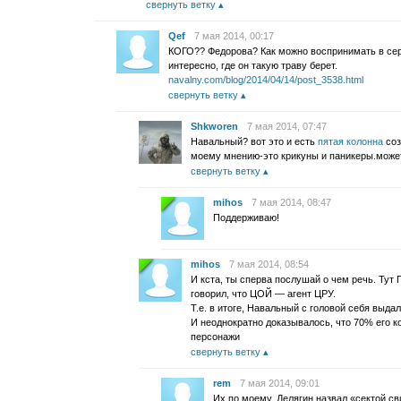
свернуть ветку
Qef
7 мая 2014, 00:17
КОГО?? Федорова? Как можно воспринимать в серь
интересно, где он такую траву берет.
navalny.com/blog/2014/04/14/post_3538.html
свернуть ветку
Shkworen
7 мая 2014, 07:47
Навальный? вот это и есть
пятая колонна
соз
моему мнению-это крикуны и паникеры.может
свернуть ветку
mihos
7 мая 2014, 08:47
Поддерживаю!
mihos
7 мая 2014, 08:54
И кста, ты сперва послушай о чем речь. Тут
говорил, что ЦОЙ — агент ЦРУ.
Т.е. в итоге, Навальный с головой себя выдал,
И неоднократно доказывалось, что 70% его
персонажи
свернуть ветку
rem
7 мая 2014, 09:01
Их по моему, Делягин назвал «сектой с