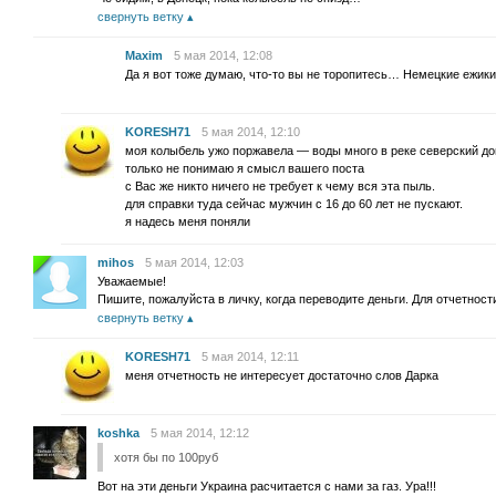
свернуть ветку
Maxim
5 мая 2014, 12:08
Да я вот тоже думаю, что-то вы не торопитесь… Немецкие ежики 
KORESH71
5 мая 2014, 12:10
моя колыбель ужо поржавела — воды много в реке северский до
только не понимаю я смысл вашего поста
с Вас же никто ничего не требует к чему вся эта пыль.
для справки туда сейчас мужчин с 16 до 60 лет не пускают.
я надесь меня поняли
mihos
5 мая 2014, 12:03
Уважаемые!
Пишите, пожалуйста в личку, когда переводите деньги. Для отчетност
свернуть ветку
KORESH71
5 мая 2014, 12:11
меня отчетность не интересует достаточно слов Дарка
koshka
5 мая 2014, 12:12
хотя бы по 100руб
Вот на эти деньги Украина расчитается с нами за газ. Ура!!!