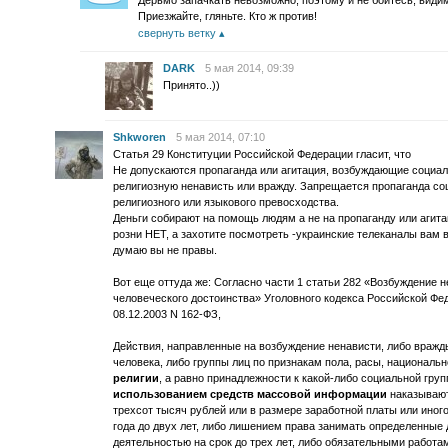
Дерьмо запачкать невозможно, поэтому и не боитесь, види
Приезжайте, гляньте. Кто ж против!
свернуть ветку
DARK
5 мая 2014, 09:39
Принято..))
Shkworen
5 мая 2014, 07:10
Статья 29 Конституции Российской Федерации гласит, что
Не допускаются пропаганда или агитация, возбуждающие социа
религиозную ненависть или вражду. Запрещается пропаганда соц
религиозного или языкового превосходства.
Деньги собирают на помощь людям а не на пропаганду или агит
розни НЕТ, а захотите посмотреть -украинские телеканалы вам 
думаю вы не правы.
Вот еще оттуда же: Согласно части 1 статьи 282 «Возбуждение 
человеческого достоинства» Уголовного кодекса Российской Фед
08.12.2003 N 162-ФЗ,
Действия, направленные на возбуждение ненависти, либо вражды
человека, либо группы лиц по признакам пола, расы, националь
религии
, а равно принадлежности к какой-либо социальной груп
использованием средств массовой информации
наказывают
трехсот тысяч рублей или в размере заработной платы или иного
года до двух лет, либо лишением права занимать определенные
деятельностью на срок до трех лет, либо обязательными работам