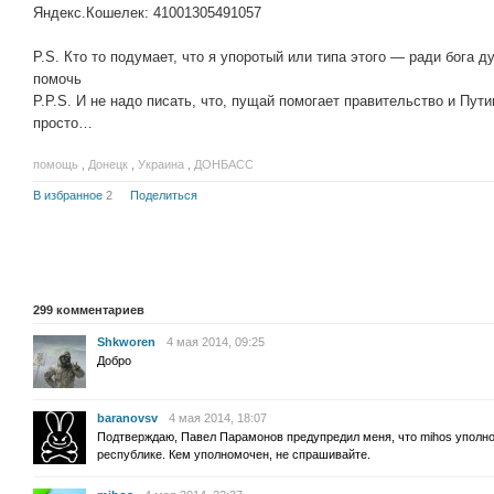
Яндекс.Кошелек: 41001305491057
P.S. Кто то подумает, что я упоротый или типа этого — ради бога
помочь
P.P.S. И не надо писать, что, пущай помогает правительство и Пу
просто…
помощь
,
Донецк
,
Украина
,
ДОНБАСС
В избранное
2
Поделиться
299
комментариев
Shkworen
4 мая 2014, 09:25
Добро
baranovsv
4 мая 2014, 18:07
Подтверждаю, Павел Парамонов предупредил меня, что mihos уполн
республике. Кем уполномочен, не спрашивайте.