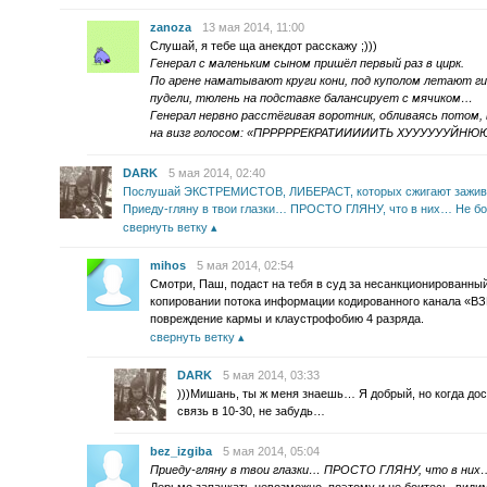
zanoza
13 мая 2014, 11:00
Слушай, я тебе ща анекдот расскажу ;)))
Генерал с маленьким сыном пришёл первый раз в цирк.
По арене наматывают круги кони, под куполом летают г
пудели, тюлень на подставке балансирует с мячиком…
Генерал нервно расстёгивая воротник, обливаясь потом
на визг голосом: «ПРРРРРЕКРАТИИИИИТЬ ХУУУУУУЙНЮЮЮ
DARK
5 мая 2014, 02:40
Послушай ЭКСТРЕМИСТОВ, ЛИБЕРАСТ, которых сжигают заживо
Приеду-гляну в твои глазки… ПРОСТО ГЛЯНУ, что в них… Не бо
свернуть ветку
mihos
5 мая 2014, 02:54
Смотри, Паш, подаст на тебя в суд за несанкционированны
копировании потока информации кодированного канала «В
повреждение кармы и клаустрофобию 4 разряда.
свернуть ветку
DARK
5 мая 2014, 03:33
)))Мишань, ты ж меня знаешь… Я добрый, но когда до
связь в 10-30, не забудь…
bez_izgiba
5 мая 2014, 05:04
Приеду-гляну в твои глазки… ПРОСТО ГЛЯНУ, что в них…