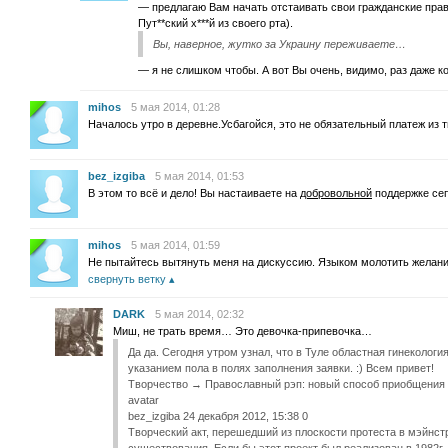
— предлагаю Вам начать отстаивать свои гражданские пра
Пут**ский х***й из своего рта).
Вы, наверное, жутко за Украину переживаете…
— я не слишком чтобы. А вот Вы очень, видимо, раз даже к
mihos
5 мая 2014, 01:28
Началось утро в деревне.Усбагойся, это не обязательный платеж из 
bez_izgiba
5 мая 2014, 01:53
В этом то всё и дело! Вы настаиваете на
добровольной
поддержке сеп
mihos
5 мая 2014, 01:59
Не пытайтесь вытянуть меня на дискуссию. Языком молотить желани
свернуть ветку
DARK
5 мая 2014, 02:32
Миш, не трать время… Это девочка-припевочка…
Да да. Сегодня утром узнал, что в Туле областная гинекология
указанием пола в полях заполнения заявки. :) Всем привет!
Творчество → Православный рэп: новый способ приобщения м
avatar
bez_izgiba 24 декабря 2012, 15:38 0
Творческий акт, перешедший из плоскости протеста в мэйнст