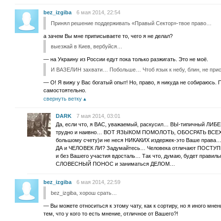
bez_izgiba
6 мая 2014, 22:54
Принял решение поддерживать «Правый Сектор»-твое право…
а зачем Вы мне приписываете то, чего я не делал?
выезжай в Киев, вербуйся…
— на Украину из России едут пока только разжигать. Это не моё.
И ВАЗЕЛИН захвати… Побольше… Чтоб язык к небу, блин, не пр
— О! Я вижу у Вас богатый опыт! Но, право, я никуда не собираюсь.
самостоятельно.
свернуть ветку
DARK
7 мая 2014, 03:01
Да, если что, я ВАС, уважаемый, раскусил… ВЫ-типичный Л
трудно и наивно… ВОТ ЯЗЫКОМ ПОМОЛОТЬ, ОБОСРАТЬ ВСЕХ И 
большому счету)и не неся НИКАКИХ издержек-это Ваше пра
ДА и ЧЕЛОВЕК ЛИ? Задумайтесь… Человека отличают ПОСТУПКИ
и без Вашего участия вдосталь… Так что, думаю, будет прав
СЛОВЕСНЫЙ ПОНОС и заниматься ДЕЛОМ…
bez_izgiba
6 мая 2014, 22:59
bez_izgiba, хорош срать…
— Вы можете относиться к этому чату, как к сортиру, но я иного мнен
тем, что у кого то есть мнение, отличное от Вашего?!