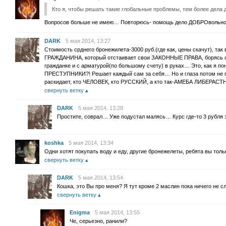
Кто я, чтобы решать такие глобальные проблемы, тем более дела 
Вопросов больше не имею… Повторюсь- помощь дело ДОБРОвольно
DARK
5 мая 2014, 13:27
Стоимость срднего бронежилета-3000 руб.(где как, цены скачут), так 
ГРАЖДАНИНА, который отстаивает свои ЗАКОННЫЕ ПРАВА, борясь с
гражданке и с арматурой(по большому счету) в руках… Это, как я
ПРЕСТУПНИКИ?! Решает каждый сам за себя… Но и глаза потом не 
раскидает, кто ЧЕЛОВЕК, кто РУССКИЙ, а кто так-АМЕБА ЛИБЕРА
свернуть ветку
DARK
5 мая 2014, 13:28
Простите, соврал… Уже подустал малясь… Курс где-то 3 рубля з
koshka
5 мая 2014, 13:34
Одни хотят покупать воду и еду, другие бронежелеты, ребята вы толь
свернуть ветку
DARK
5 мая 2014, 13:54
Кошка, это Вы про меня? Я тут кроме 2 маслин пока ничего не с
свернуть ветку
Enigma
5 мая 2014, 13:55
Че, серьезно, ранили?