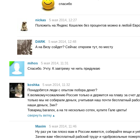
спасибо
nickas
5 мая 2014, 12:27
Положить на Яндекс Кошелек без процентов можно в любой Евро
DARK
5 мая 2014, 12:48
А на Визу сойдет? Сейчас откроем тут, по месту
mihos
5 мая 2014, 11:31
Спасибо. Учту. К завтрему че нить придумаю
koshka
5 мая 2014, 11:32
Понадобятся люди с опытом побора денег?
К великому«сожалению Россия только и держится на плаву за счет 
только мы не собирали деньги, учитывая наш почти бесплатный рабск
наши деньги, Зин?
Товарищ baranov, а на те несколько сотен, купите Гале цветы!
свернуть ветку
Maxim
5 мая 2014, 11:46
Ну раз уж так плохо вам в России живется, собирайте вещи и уеб
Зачем вам «бесплатный рабский труд» и «добровольные пожерт