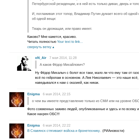
Петербургской резиденции, и в ней есть только диван, дверь и топ
И, поглаживая этот топор, Владимир Путин думает всего об одной
об одной вещи:
Тварь он дрожащая, или право имеет.
Каково? Мне кажется, красиво.
Читать полностью
Your text to link...
свернуть ветку
oN_Air
7 мая 2014, 11:28
А каков Фёдор Михайлович?
Ну Фёдор Михалыч с болот все таки, мало ли что ему там от газ
всё по гейропам в основном. А Лев Николаевич — это наше всё,
наведывался к нам с оказией, как никак.
Enigma
6 мая 2014, 22:15
о чем вы имеете представление только из СМИ или на уровне ОБ
Фото сожженных заживо людей, опубликованные и здесь и по всему и
Какое нахрен ОБС!!!
Enigma
6 мая 2014, 22:22
В Славянск стягивают войска и бронетехнику..
(РИАновости)