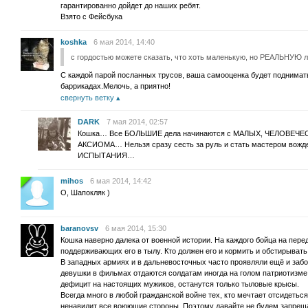
гарантированно дойдет до наших ребят.
Взято с Фейсбука
koshka
6 мая 2014, 14:40
с гордостью можете сказать, что хоть маленькую, но РЕАЛЬНУЮ 
С каждой парой посланных трусов, ваша самооценка будет поднимат
баррикадах.Мелочь, а приятно!
свернуть ветку
DARK
7 мая 2014, 02:57
Кошка… Все БОЛЬШИЕ дела начинаются с МАЛЫХ, ЧЕЛОВЕЧЕСК
АКСИОМА… Нельзя сразу сесть за руль и стать мастером вожд
ИСПЫТАНИЯ…
mihos
6 мая 2014, 14:42
О, Шапокляк )
baranovsv
6 мая 2014, 15:30
Кошка наверно далека от военной истории. На каждого бойца на пере
поддерживающих его в тылу. Кто должен его и кормить и обстирывать
В западных армиях и в дальневосточных часто проявляли ещё и забо
девушки в фильмах отдаются солдатам иногда на голом патриотизме 
дефицит на настоящих мужиков, останутся только тыловые крысы.
Всегда много в любой гражданской войне тех, кто мечтает отсидеться
ненавидит все воюющие стороны. Поэтому давайте не будем запрещат