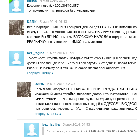
mihos
4 мая 2014, 22:37
Кошелек новый: 41001305491057
Тот ломанули, т.к. телефон был украинским
DARK
5 мая 2014, 01:13
Все в порядке… Мишаня собирает деньги для РЕАЛЬНОЙ помощи-бро
молчу)… Так что можно вместо пары пива РЕАЛЬНО помочь Донбасс
вас, чем Вы ЛИЧНО помогли БРАТСКОМУ НАРОДУ-с гордостью можете
РЕАЛЬНУЮ лепту внесли… ИМХО, разумеется…
bez_izgiba
5 мая 2014, 01:21
То есть есть группа людей, которые хотят чтобы Донецк и область от
должны послать денег? С чего бы это вдруг?! Лет эдак 15 назад таки
России. И почему то я так же не особо желал спонсировать их.
свернуть ветку
DARK
5 мая 2014, 02:30
Есть люди, которые ОТСТАИВАЮТ СВОИ ГРАЖДАНСКИЕ ПРА
уважаемый мимо топайте, пивасика долбаните, потрандите… Ва
СЕБЯ РЕШАЕТ… Вы, наверное, жутко за Украину переживаете
после таких слов, после сожженых людей в ОДЕССЕ!!! В ОДЕССЕ
притворитесь плесенью… Уф… С наилучшими пожеланиями… С
свернуть ветку
bez_izgiba
5 мая 2014, 04:53
Есть люди, которые ОТСТАИВАЮТ СВОИ ГРАЖДАНС