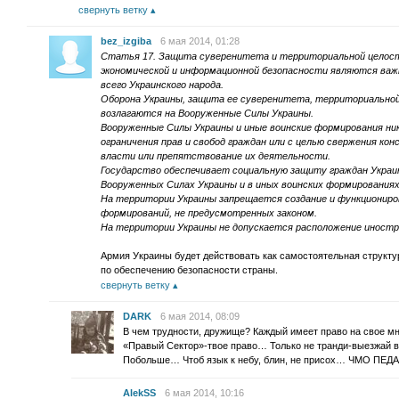
свернуть ветку
bez_izgiba
6 мая 2014, 01:28
Статья 17. Защита суверенитета и территориальной целост
экономической и информационной безопасности являются ва
всего Украинского народа.
Оборона Украины, защита ее суверенитета, территориально
возлагаются на Вооруженные Силы Украины.
Вооруженные Силы Украины и иные воинские формирования ни
ограничения прав и свобод граждан или с целью свержения ко
власти или препятствование их деятельности.
Государство обеспечивает социальную защиту граждан Украи
Вооруженных Силах Украины и в иных воинских формированиях,
На территории Украины запрещается создание и функциониро
формирований, не предусмотренных законом.
На территории Украины не допускается расположение иностр
Армия Украины будет действовать как самостоятельная структу
по обеспечению безопасности страны.
свернуть ветку
DARK
6 мая 2014, 08:09
В чем трудности, дружище? Каждый имеет право на свое 
«Правый Сектор»-твое право… Только не транди-выезжай
Побольше… Чтоб язык к небу, блин, не присох… ЧМО П
AlekSS
6 мая 2014, 10:16