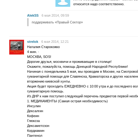
относится надо соответственно.
AlekSS
6 мая 2014, 09:59
поддерживать «Правый Сектор»
strelok
6 мая 2014, 12:21
Наталия Старокожко
4 мин. ·
МОСКВА, SOS!
Дорогие друзья, москвичи и проживающие в столице!
Окажите, пожалуйста, помощь Донецкой Народной Республике!
Начиная с понедельника 5 мая, мы проводим в Москве, на Смотрово
гуманитарной помощи для Славянска, Краматорска и других населен
вторжению киевской хунты.
Акция будет проходить ЕЖЕДНЕВНО с 10:00 утра и до последнего вол
гуманитарную помощь.
Из ДНР к нам поступил следующий перечень предметов первой необ
1. МЕДИКАМЕНТЫ (Самая острая необходимость)
Инсулин
Дексалгин
Кофеин
Глюкоза
Дексаметозон
Кордиамин
Пантенол