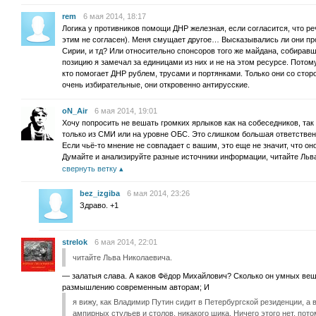
rem
6 мая 2014, 18:17
Логика у противников помощи ДНР железная, если согласится, что р
этим не согласен). Меня смущает другое… Высказывались ли они пр
Сирии, и тд? Или относительно спонсоров того же майдана, собиравш
позицию я замечал за единицами из них и не на этом ресурсе. Потому
кто помогает ДНР рублем, трусами и портянками. Только они со сто
очень избирательные, они откровенно антирусские.
oN_Air
6 мая 2014, 19:01
Хочу попросить не вешать громких ярлыков как на собеседников, так 
только из СМИ или на уровне ОБС. Это слишком большая ответствен
Если чьё-то мнение не совпадает с вашим, это еще не значит, что он
Думайте и анализируйте разные источники информации, читайте Льв
свернуть ветку
bez_izgiba
6 мая 2014, 23:26
Здраво. +1
strelok
6 мая 2014, 22:01
читайте Льва Николаевича.
— залатыя слава. А каков Фёдор Михайлович? Сколько он умных вещ
размышлению современным авторам; И
я вижу, как Владимир Путин сидит в Петербургской резиденции, а в
ампирных стульев и столов, никакого шика. Ничего этого нет, пот