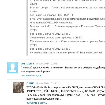
существования. Если бы этот проект был реализован в 1982г
уныло.
Блог им. cergei → Госдума объявила видеорегистраторы вне з
avatar
bez_izgiba 24 декабря 2012, 15:23 -1
Утка. Этот закон пока даже не рассматривался Госдумой. Об 
lenta.ru/news/2012/12/24/videoregistr/
Блог им. Kupim71 → Скупаем картриджи в Ефремове, Туле и в
avatar
bez_izgiba 9 августа 2012, 13:38 0
Объявление должно заинтересовать ОБЭП.
Ефремовские новости → Хотите ли вы посетить open air Рок
avatar
bez_izgiba 9 августа 2012, 13:36 0
Куплет-припев-куплет-припев-припев??? Ни в коем случае!
bez_izgiba
5 мая 2014, 02:03
А никакой дискуссии быть не может! Вы пытаетесь убедить людей же
межнациональной розни!
свернуть ветку
DARK
5 мая 2014, 02:34
ТУПОРЫЛЫЙ БАРАН, здесь люди ГИБНУТ, отстаивая СВОИ 
КОНСТИТУЦИЕЙ… БАРАН, ТЫ ПОЙМЕШЬ ИХ, ТОЛЬКО КОГДА
Если они у тебя, махрового ЛИБЕРАСТА есть… Иди, пой… ку
наилучшими пожеланиями…
свернуть ветку