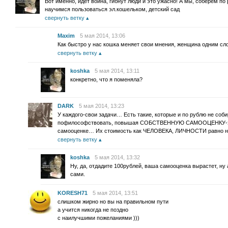
Вот именно, идет война, гибнут люди и это ужасно! А мы, соберем по
научимся пользоваться эл.кошельком, детский сад
свернуть ветку
Maxim
5 мая 2014, 13:06
Как быстро у нас кошка меняет свои мнения, женщина одним сло
свернуть ветку
koshka
5 мая 2014, 13:11
конкретно, что я поменяла?
DARK
5 мая 2014, 13:23
У каждого-свои задачи… Есть такие, которые и по рублю не со
пофилософствовать, повышая СОБСТВЕННУЮ САМООЦЕНКУ-это
самооценке… Их стоимость как ЧЕЛОВЕКА, ЛИЧНОСТИ равно 
свернуть ветку
koshka
5 мая 2014, 13:32
Ну, да, отдадите 100рублей, ваша самооценка вырастет, ну
сами.
KORESH71
5 мая 2014, 13:51
слишком жирно но вы на правильном пути
а учится никогда не поздно
с наилучшими пожеланиями )))