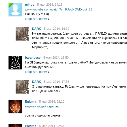
mihos
5 мая 2014, 14:13
www.youtube.com/watch?v=fPJpbN6WEyo#t=23
Пашко! Ну ты )))
свернуть ветку
DARK
5 мая 2014, 14:19
Ну так нарисовался, блин, хрен сотрешь… ПРАВДУ должны зн
позиция, ты ж, Мишань, знаешь… Зачем что-то скрывать? От э
это путаница продлиться долго… А все оттого, что он неправил
Маргарита)
baranovsv
5 мая 2014, 16:50
На ВТБшную карточку слать только рубли? Или доллары и евро тоже
счёт или рублёвый?
свернуть ветку
DARK
5 мая 2014, 17:36
Это валютная карта… Рубли лучше переводом на имя Левченко
на Яндекс-кошелек
Enigma
5 мая 2014, 22:10
мирных людей стреляют
ссыль с одноклассников
Enigma
5 мая 2014, 23:34