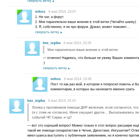
свернуть ветку
mihos
6 мая 2014, 23:07
1. Не чат, а форут
2. Мне параллельно ваше мнение в этой ветке (Читайте шапку)
3. Я, собственно, я не про форум. Думал, может поможет…
свернуть ветку
bez_izgiba
6 мая 2014, 23:29
Мне параллельно ваше мнение в этой ветке
— отлично! Надеюсь, что больше не увижу Ваших коммента
:)
свернуть ветку
mihos
6 мая 2014, 23:45
Пост то как раз мой, в котором я попросил помочь и б
комментарии, в которых вы начинаете именно срать
bez_izgiba
6 мая 2014, 23:24
Логика у противников помощи ДНР железная, если согласится, чт
(я с этим не согласен). Меня смущает другое… Высказывались ли
событий ЧР, Сирии, и тд?
— вот это хороший вопрос! Можно только я этот вопрос расширю ещё
такой же помощи сепаратистам в Чечне, Дагестане, Ингушетии? Отвеч
имел шанса выступить с публичным заявлением, но я конечно прот