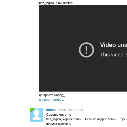
bez_izgiba, а ви скачіте?
це просто жарт))))
свернуть ветку
mihos
6 мая 2014, 10:22
Смешно=грустно
bez_izgiba, хорош срать… Если не вкурсе темы — луч
весьма доступно