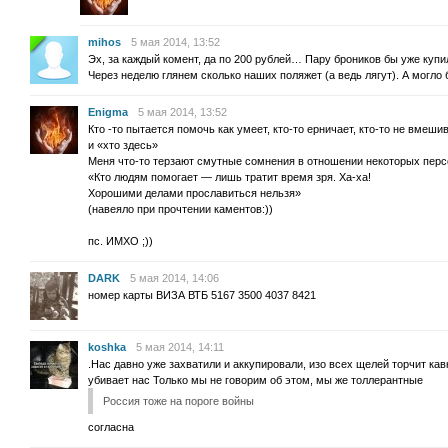
mihos
5 мая 2014, 13:52
Эх, за каждый комент, да по 200 рублей… Пару броников бы уже куп
Через неделю глянем сколько наших поляжет (а ведь лягут). А могло 
Enigma
5 мая 2014, 13:52
Кто -то пытается помочь как умеет, кто-то ерничает, кто-то не вмеши
и «хто здесь»
Меня что-то терзают смутные сомнения в отношении некоторых пе
«Кто людям помогает — лишь тратит время зря. Ха-ха!
Хорошими делами прославиться нельзя»
(навеяло при прочтении каментов:))
пс. ИМХО ;))
DARK
5 мая 2014, 14:06
номер карты ВИЗА ВТБ 5167 3500 4037 8421
koshka
5 мая 2014, 14:11
.Нас давно уже захватили и аккупировали, изо всех щелей торчит кавк
убивает нас Только мы не говорим об этом, мы же толлерантные
Россия тоже на пороге войны
согласна