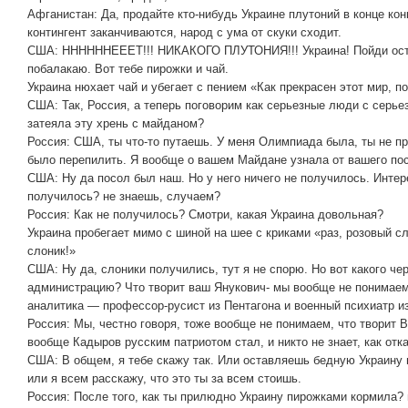
Афганистан: Да, продайте кто-нибудь Украине плутоний в конце кон
контингент заканчиваются, народ с ума от скуки сходит.
США: ННННННЕЕЕТ!!! НИКАКОГО ПЛУТОНИЯ!!! Украина! Пойди осты
побалакаю. Вот тебе пирожки и чай.
Украина нюхает чай и убегает с пением «Как прекрасен этот мир, п
США: Так, Россия, а теперь поговорим как серьезные люди с серье
затеяла эту хрень с майданом?
Россия: США, ты что-то путаешь. У меня Олимпиада была, ты не п
было перепилить. Я вообще о вашем Майдане узнала от вашего по
США: Ну да посол был наш. Но у него ничего не получилось. Интере
получилось? не знаешь, случаем?
Россия: Как не получилось? Смотри, какая Украина довольная?
Украина пробегает мимо с шиной на шее с криками «раз, розовый сл
слоник!»
США: Ну да, слоники получились, тут я не спорю. Но вот какого че
администрацию? Что творит ваш Янукович- мы вообще не понимаем.
аналитика — профессор-русист из Пентагона и военный психиатр и
Россия: Мы, честно говоря, тоже вообще не понимаем, что творит 
вообще Кадыров русским патриотом стал, и никто не знает, как отка
США: В общем, я тебе скажу так. Или оставляешь бедную Украину 
или я всем расскажу, что это ты за всем стоишь.
Россия: После того, как ты прилюдно Украину пирожками кормила? 