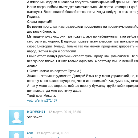
А вчера мы ездили с классом погулять около крымской границы!!! Эт
Наши погранвойска выглядят замечательно! Их лапти начищены до бл
натянуты. Все в полной боевой готовности. Когда-нибудь, я тоже с
Родины.
Слава героям!!!
Во время прогулки, нам разрешили посмотреть на проклятую российс
достался бинокль.
Мы видели русских, они там тоже гуляют по набережным, а на рейде с
смотрели их моряки. В едином порыве, всем классом, мы показали 
слово Виктории Нуланд! Только так мы можем продемонстрировать и
народ. Хотим мира и согласия!
Они в ответ машут руками и скалят зубы, вроде как, улыбаются. Не зн
всегда всё плохо. От них только одно зло. А поэтому мы на всякий с
Абаме.
(*Опять плюю на портрет Путина.)
Знаешь, что меня удивляет, Дмитро! Язык то у меня украинский, но, к
ответ, у меня такое ощущение, что я их понимаю?! Как думаешь, отче
А так у меня все хорошо. сейчас сверну бумажку трубочкой и прикреп
почитаешь, да мне весточку дашь.
Твой друг Микола.
vott.ru/entry/271487
KORESH71
12 марта 2014, 15:56
это зачет
rem
13 марта 2014, 10:51