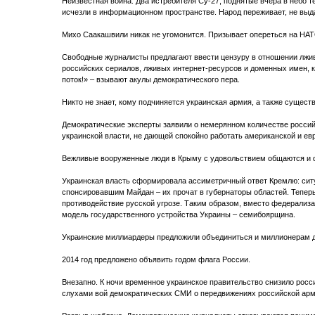
Неизвестная война. Два истребителя Су-27, поднятые вчера в небо 
исчезли в информационном пространстве. Народ переживает, не выд
Михо Саакашвили никак не угомонится. Призывает опереться на НАТО
Свободные журналисты предлагают ввести цензуру в отношении лжи
российских сериалов, лживых интернет-ресурсов и доменных имен, к
поток!» – взывают акулы демократического пера.
Никто не знает, кому подчиняется украинская армия, а также существ
Демократические эксперты заявили о немерянном количестве россий
украинской власти, не дающей спокойно работать американской и ев
Вежливые вооруженные люди в Крыму с удовольствием общаются и 
Украинская власть сформировала ассиметричный ответ Кремлю: сит
спонсировавшим Майдан – их прочат в губернаторы областей. Теперь
противодействие русской угрозе. Таким образом, вместо федерализ
модель государственного устройства Украины – семибоярщина.
Украинские миллиардеры предложили объединиться и миллионерам 
2014 год предложено объявить годом флага России.
Внезапно. К ночи временное украинское правительство снизило росс
слухами вой демократических СМИ о передвижениях российской арм