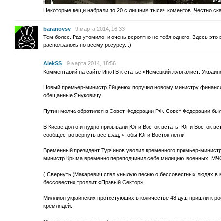
Некоторые вещи набрали по 20 с лишним тысяч коментов. Честно ска
baranovsv
9 марта 2014, 16:33
Тем более. Раз утомило. и очень вероятно не тебя одного. Здесь это
расползалось по всему ресурсу. :)
AlekSS
9 марта 2014, 18:56
Комментарий на сайте ИноТВ к статье «Немецкий журналист: Украин
Новый премьер-министр Яйценюх поручил новому министру финансов 
обещанные Януковичу
Путин молча обратился в Совет Федерации РФ. Совет Федерации был
В Киеве долго и нудно призывали Юг и Восток встать. Юг и Восток вс
сообщество вернуть все взад, чтобы Юг и Восток легли.
Временный президент Турчинов уволил временного премьер-министр
министр Крыма временно переподчинил себе милицию, военных, МЧС,
( Свернуть )Макаревич спел унылую песню о бессовестных людях в м
бессовестно троллит «Правый Сектор».
Миллион украинских протестующих в количестве 48 душ пришли к ро
кремлядей.