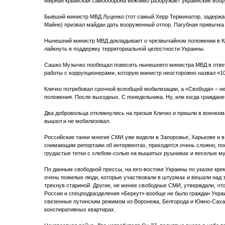
Мирная крымская самооборона вежливо разоружает украинские воо
Бывший министр МВД Луценко (тот самый Херр Терминатор, задержа
Майне) призвал майдан дать вооруженный отпор. Пагубная привычка 
Нынешний министр МВД докладывает о чрезвычайном положении в К
лайкнуть в поддержку территориальной целостности Украины.
Сашко Музычко пообещал повесить нынешнего министра МВД в ответ
работы с коррупционерами, которую министр неосторожно назвал «1
Кличко потребовал срочной всеобщей мобилизации, а «Свобода» – н
положения. После выходных. С понедельника. Ну, или когда граждане
Два добровольца откликнулись на призыв Кличко и пришли в военкомат
вышел и не мобилизовал.
Российские танки многие СМИ уже видели в Запорожье, Харькове и 
снимающим репортажи об интервентах, приходится очень сложно, по
грудастые тетки с хлебом-солью на вышитых рушниках и веселые муж
По данным свободной прессы, на юго-востоке Украины по указке кре
очень пожилые люди, которые участвовали в штурмах и вешали над 
тряхнув стариной. Другие, не менее свободные СМИ, утверждали, чт
России и спецподразделения «Беркут» вообще не было граждан Украи
свезенные путинским режимом из Воронежа, Белгорода и Южно-Саха
конспиративных квартирах.