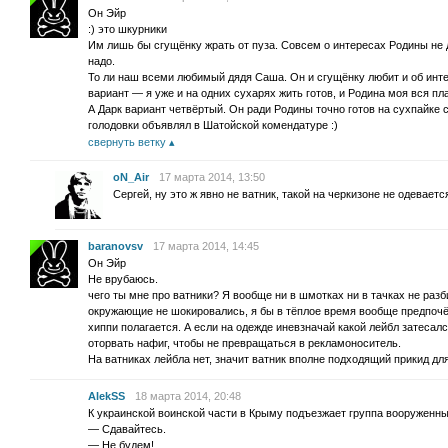
Он Эйр
:) это шкурники
Им лишь бы сгущёнку жрать от пуза. Совсем о интересах Родины не 
надо.
То ли наш всеми любимый дядя Саша. Он и сгущёнку любит и об инте
вариант — я уже и на одних сухарях жить готов, и Родина моя вся пла
А Дарк вариант четвёртый. Он ради Родины точно готов на сухпайке с
голодовки объявлял в Шатойской комендатуре :)
свернуть ветку
oN_Air
17 марта 2014, 13:50
Сергей, ну это ж явно не ватник, такой на черкизоне не одевае
baranovsv
17 марта 2014, 14:45
Он Эйр
Не врубаюсь.
чего ты мне про ватники? Я вообще ни в шмотках ни в тачках не раз
окружающие не шокировались, я бы в тёплое время вообще предпочё
хиппи полагается. А если на одежде иневзначай какой лейбл затесал
оторвать нафиг, чтобы не превращаться в рекламоноситель.
На ватниках лейбла нет, значит ватник вполне подходящий прикид дл
AlekSS
18 марта 2014, 20:48
К украинской воинской части в Крыму подъезжает группа вооруженных
— Сдавайтесь.
— Не будем!