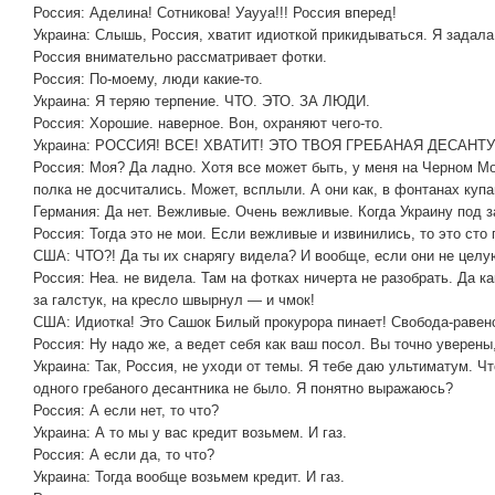
Россия: Аделина! Сотникова! Уаууа!!! Россия вперед!
Украина: Слышь, Россия, хватит идиоткой прикидываться. Я задал
Россия внимательно рассматривает фотки.
Россия: По-моему, люди какие-то.
Украина: Я теряю терпение. ЧТО. ЭТО. ЗА ЛЮДИ.
Россия: Хорошие. наверное. Вон, охраняют чего-то.
Украина: РОССИЯ! ВСЕ! ХВАТИТ! ЭТО ТВОЯ ГРЕБАНАЯ ДЕСАНТ
Россия: Моя? Да ладно. Хотя все может быть, у меня на Черном М
полка не досчитались. Может, всплыли. А они как, в фонтанах куп
Германия: Да нет. Вежливые. Очень вежливые. Когда Украину под з
Россия: Тогда это не мои. Если вежливые и извинились, то это сто
США: ЧТО?! Да ты их снарягу видела? И вообще, если они не целую
Россия: Неа. не видела. Там на фотках ничерта не разобрать. Да к
за галстук, на кресло швырнул — и чмок!
США: Идиотка! Это Сашок Билый прокурора пинает! Свобода-равенс
Россия: Ну надо же, а ведет себя как ваш посол. Вы точно уверены,
Украина: Так, Россия, не уходи от темы. Я тебе даю ультиматум. Ч
одного гребаного десантника не было. Я понятно выражаюсь?
Россия: А если нет, то что?
Украина: А то мы у вас кредит возьмем. И газ.
Россия: А если да, то что?
Украина: Тогда вообще возьмем кредит. И газ.