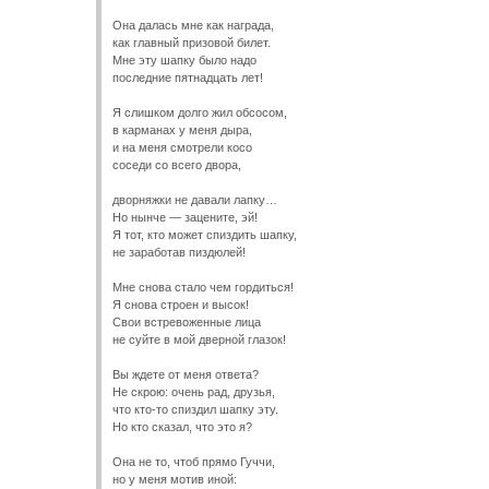
Она далась мне как награда,
как главный призовой билет.
Мне эту шапку было надо
последние пятнадцать лет!
Я слишком долго жил обсосом,
в карманах у меня дыра,
и на меня смотрели косо
соседи со всего двора,
дворняжки не давали лапку…
Но нынче — зацените, эй!
Я тот, кто может спиздить шапку,
не заработав пиздюлей!
Мне снова стало чем гордиться!
Я снова строен и высок!
Свои встревоженные лица
не суйте в мой дверной глазок!
Вы ждете от меня ответа?
Не скрою: очень рад, друзья,
что кто-то спиздил шапку эту.
Но кто сказал, что это я?
Она не то, чтоб прямо Гуччи,
но у меня мотив иной: