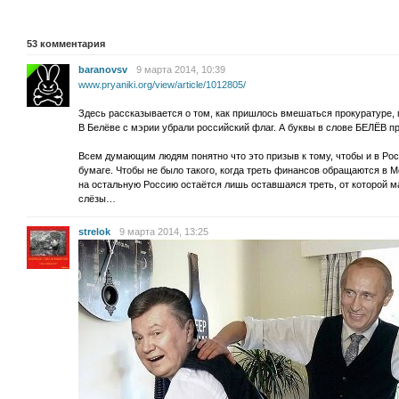
53
комментария
baranovsv
9 марта 2014, 10:39
www.pryaniki.org/view/article/1012805/
Здесь рассказывается о том, как пришлось вмешаться прокуратуре, 
В Белёве с мэрии убрали российский флаг. А буквы в слове БЕЛЁВ пр
Всем думающим людям понятно что это призыв к тому, чтобы и в Ро
бумаге. Чтобы не было такого, когда треть финансов обращаются в Мо
на остальную Россию остаётся лишь оставшаяся треть, от которой 
слёзы…
strelok
9 марта 2014, 13:25