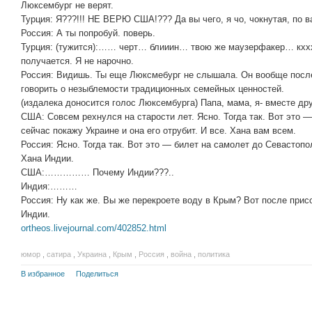
Люксембург не верят.
Турция: Я???!!! НЕ ВЕРЮ США!??? Да вы чего, я чо, чокнутая, по 
Россия: А ты попробуй. поверь.
Турция: (тужится):…… черт… блииин… твою же маузерфакер… кх
получается. Я не нарочно.
Россия: Видишь. Ты еще Люксмебург не слышала. Он вообще после
говорить о незыблемости традиционных семейных ценностей.
(издалека доносится голос Люксембурга) Папа, мама, я- вместе др
США: Совсем рехнулся на старости лет. Ясно. Тогда так. Вот это 
сейчас покажу Украине и она его отрубит. И все. Хана вам всем.
Россия: Ясно. Тогда так. Вот это — билет на самолет до Севастопо
Хана Индии.
США:…………… Почему Индии???..
Индия:………
Россия: Ну как же. Вы же перекроете воду в Крым? Вот после при
Индии.
ortheos.livejournal.com/402852.html
юмор
,
сатира
,
Украина
,
Крым
,
Россия
,
война
,
политика
В избранное
Поделиться