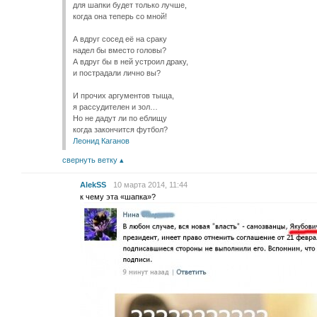
для шапки будет только лучше,
когда она теперь со мной!
А вдруг сосед её на сраку
надел бы вместо головы?
А вдруг бы в ней устроил драку,
и пострадали лично вы?
И прочих аргументов тыща,
я рассудителен и зол…
Но не дадут ли по еблищу
когда закончится футбол?
Леонид Каганов
свернуть ветку
AlekSS
10 марта 2014, 11:44
к чему эта «шапка»?