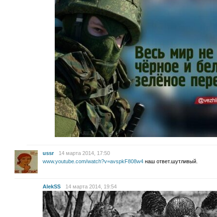
ussr
14 марта 2014, 17:50
www.youtube.com/watch?v=avspkF808w4
наш ответ.шутливый.
AlekSS
14 марта 2014, 19:54