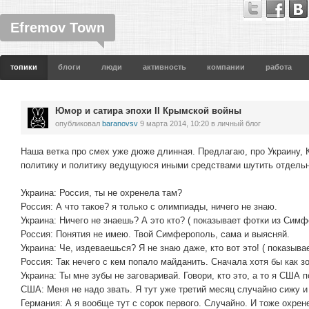
Efremov Town
топики
блоги
люди
активность
компании
работа
Юмор и сатира эпохи II Крымской войны
опубликовал
baranovsv
9 марта 2014, 10:20
в личный блог
Наша ветка про смех уже дюже длинная. Предлагаю, про Украину,
политику и политику ведущуюся иными средствами шутить отдельн
Украина: Россия, ты не охренела там?
Россия: А что такое? я только с олимпиады, ничего не знаю.
Украина: Ничего не знаешь? А это кто? ( показывает фотки из Сим
Россия: Понятия не имею. Твой Симферополь, сама и выясняй.
Украина: Че, издеваешься? Я не знаю даже, кто вот это! ( показыва
Россия: Так нечего с кем попало майданить. Сначала хотя бы как з
Украина: Ты мне зубы не заговаривай. Говори, кто это, а то я США п
США: Меня не надо звать. Я тут уже третий месяц случайно сижу и
Германия: А я вообще тут с сорок первого. Случайно. И тоже охрен