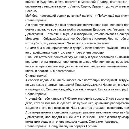
войска, и буду бить и бить проклятых москалей. Правда, брат сказал
оправляют зачищать какие-то Ливии, Сирии, Ираки и т.д., но он мечтае
Россию.
Мой брат настоящий воин и истинный патриот!!(*Пойду, ещё раз плюну
Слава героям!
А в прошлую пятницу к нам приезжала величайшая женщина всех вр
очень старая, но все так же любит раздавать Демократию. Говорит, п
Демократия — это очень вкусно и калорийно, что она бывает с сахар
Мммммм… Обожаю Демократию! Особенно с изюмом. Честно тебе скаж
готов убить за Демократию. За ту, что с изюмом уж точно.
С нами она очень приветлива и добра. Любит говорить «Факен шит» н
но старейшинам нравится, значит, это очень хорошо.
В нашем гетто все почитают эту женщину и даже поставили ей памятн
постаменте, на котором перечеркнуто слово «Ленин», но мы всем кла
имя и теперь в нашем городке есть настоящая достопримечательнос
цветы и постоишь в благоговении.
Слава героям!
А совсем недавно в нашем классе был настоящий праздник!!! Петруха
но уже такое счастье привалило! Приехал мужик из Норвегии, сначал
и передумал. Сыграли свадьбу, все как у людей. Как же я за него рад!
Слава героям!!!
Что ещё бы тебе написать? Живем мы очень хорошо. У нас вокруг чи
дело, хотели мостовые сделать из булыжника, да вышло распоряжени
заодно и снять все покрышки. Наш класс так старался выполнить при
А за покрышками в спешном порядке приехали вежливые люди из «Гри
Демократии, мол, вредят они ей. А ты же знаешь, как я люблю Демокр
покрышки отдали и теперь пешком ходим. Оно даже полезнее.
Слава героям!!! Пойду плюну на портрет Путина!!!