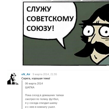
oN_Air
9 марта 2014, 21:55
Серега, хорошая тема!
06 марта 2014
ШАПКА
Пока сосед в домашних тапках
смотрел по телеку футбол,
я у соседа спиздил шапку
и с нею в комнату ушел.