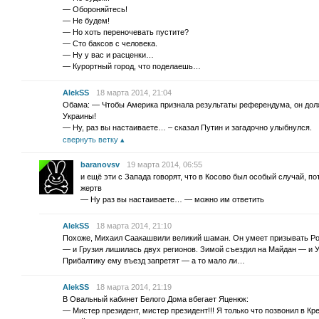
— Обороняйтесь!
— Не будем!
— Но хоть переночевать пустите?
— Сто баксов с человека.
— Ну у вас и расценки…
— Курортный город, что поделаешь…
AlekSS
18 марта 2014, 21:04
Обама: — Чтобы Америка признала результаты референдума, он долж
Украины!
— Ну, раз вы настаиваете… – сказал Путин и загадочно улыбнулся.
свернуть ветку
baranovsv
19 марта 2014, 06:55
и ещё эти с Запада говорят, что в Косово был особый случай, п
жертв
— Ну раз вы настаиваете… — можно им ответить
AlekSS
18 марта 2014, 21:10
Похоже, Михаил Саакашвили великий шаман. Он умеет призывать Ро
— и Грузия лишилась двух регионов. Зимой съездил на Майдан — и
Прибалтику ему въезд запретят — а то мало ли…
AlekSS
18 марта 2014, 21:19
В Овальный кабинет Белого Дома вбегает Яценюк:
— Мистер президент, мистер президент!!! Я только что позвонил в К