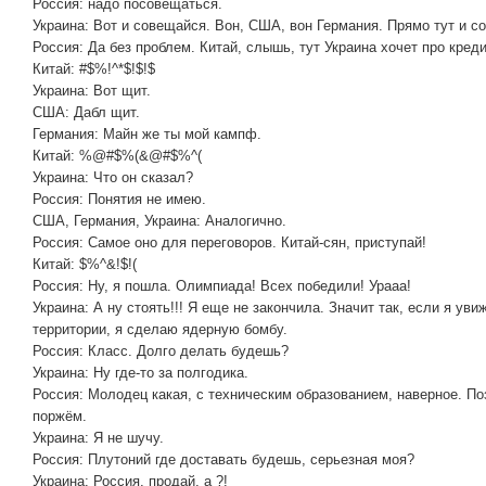
Россия: надо посовещаться.
Украина: Вот и совещайся. Вон, США, вон Германия. Прямо тут и с
Россия: Да без проблем. Китай, слышь, тут Украина хочет про кред
Китай: #$%!^*$!$!$
Украина: Вот щит.
США: Дабл щит.
Германия: Майн же ты мой кампф.
Китай: %@#$%(&@#$%^(
Украина: Что он сказал?
Россия: Понятия не имею.
США, Германия, Украина: Аналогично.
Россия: Самое оно для переговоров. Китай-сян, приступай!
Китай: $%^&!$!(
Россия: Ну, я пошла. Олимпиада! Всех победили! Урааа!
Украина: А ну стоять!!! Я еще не закончила. Значит так, если я уви
территории, я сделаю ядерную бомбу.
Россия: Класс. Долго делать будешь?
Украина: Ну где-то за полгодика.
Россия: Молодец какая, с техническим образованием, наверное. Поз
поржём.
Украина: Я не шучу.
Россия: Плутоний где доставать будешь, серьезная моя?
Украина: Россия, продай, а ?!