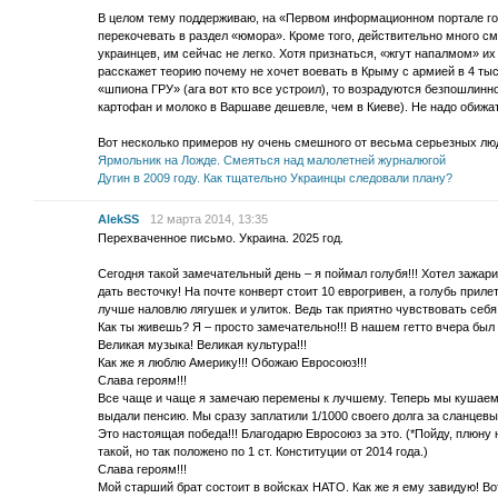
В целом тему поддерживаю, на «Первом информационном портале го
перекочевать в раздел «юмора». Кроме того, действительно много с
украинцев, им сейчас не легко. Хотя признаться, «жгут напалмом» и
расскажет теорию почему не хочет воевать в Крыму с армией в 4 тыс
«шпиона ГРУ» (ага вот кто все устроил), то возрадуются безпошлинн
картофан и молоко в Варшаве дешевле, чем в Киеве). Не надо обижат
Вот несколько примеров ну очень смешного от весьма серьезных лю
Ярмольник на Ложде. Смеяться над малолетней журналюгой
Дугин в 2009 году. Как тщательно Украинцы следовали плану?
AlekSS
12 марта 2014, 13:35
Перехваченное письмо. Украина. 2025 год.
Сегодня такой замечательный день – я поймал голубя!!! Хотел зажари
дать весточку! На почте конверт стоит 10 еврогривен, а голубь прилет
лучше наловлю лягушек и улиток. Ведь так приятно чувствовать себ
Как ты живешь? Я – просто замечательно!!! В нашем гетто вчера был
Великая музыка! Великая культура!!!
Как же я люблю Америку!!! Обожаю Евросоюз!!!
Слава героям!!!
Все чаще и чаще я замечаю перемены к лучшему. Теперь мы кушаем 
выдали пенсию. Мы сразу заплатили 1/1000 своего долга за сланцевый
Это настоящая победа!!! Благодарю Евросоюз за это. (*Пойду, плюну 
такой, но так положено по 1 ст. Конституции от 2014 года.)
Слава героям!!!
Мой старший брат состоит в войсках НАТО. Как же я ему завидую! Во