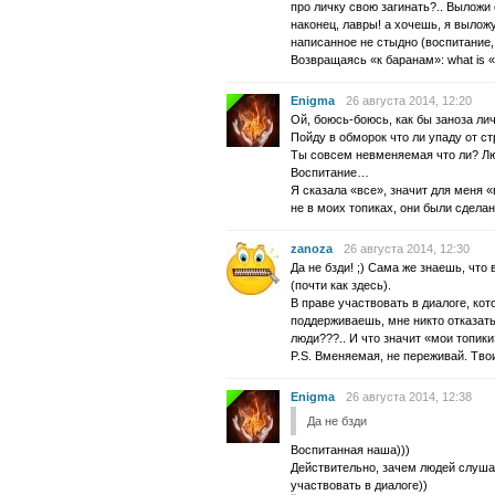
про личку свою загинать?.. Выложи
наконец, лавры! а хочешь, я выложу
написанное не стыдно (воспитание, —
Возвращаясь «к баранам»: what is «
Enigma
26 августа 2014, 12:20
Ой, боюсь-боюсь, как бы заноза личк
Пойду в обморок что ли упаду от с
Ты совсем невменяемая что ли? Лю
Воспитание…
Я сказала «все», значит для меня 
не в моих топиках, они были сдела
zanoza
26 августа 2014, 12:30
Да не бзди! ;) Сама же знаешь, что
(почти как здесь).
В праве участвовать в диалоге, кот
поддерживаешь, мне никто отказать
люди???.. И что значит «мои топик
P.S. Вменяемая, не переживай. Т
Enigma
26 августа 2014, 12:38
Да не бзди
Воспитанная наша)))
Действительно, зачем людей слуша
участвовать в диалоге))