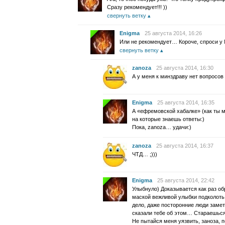
Сразу рекомендует!!! ))
свернуть ветку
Enigma
25 августа 2014, 16:26
Или не рекомендует… Короче, спроси у 
свернуть ветку
zanoza
25 августа 2014, 16:30
А у меня к минздраву нет вопросов 
Enigma
25 августа 2014, 16:35
А «ефремовской хабалке» (как ты 
на которые знаешь ответы:)
Пока, zanoza… удачи:)
zanoza
25 августа 2014, 16:37
ЧТД… ;)))
Enigma
25 августа 2014, 22:42
Улыбнуло) Доказывается как раз об
маской вежливой улыбки подколоть
дело, даже посторонние люди замети
сказали тебе об этом… Стараешься
Не пытайся меня уязвить, заноза, 