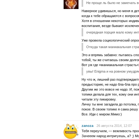
Не проще ль было не замечать в
Наверное удивишься, но меня в дет
когда к тебе обращаются с вопросо
Хотя в отношении некоторых индиви
воспитания, везде бывают исключен
очередная порция мало кому ин
Уже провела социологический опрос 
Откуда такая маниакальная стр
Это и впрямь забавно: пытаюсь спо
тобой, ты же считаешь своим долго
Вот уж где «маниакальная страсть»
увы! Enigma и на ровном умудря
Ну что ж, лишний раз подтверждает
предысторию, не надо бла-бла про 
Другим же это вовсе не надо. И, по
топики делала для тех, кому они ин
читали эту пикировку.
Личку ты мне загадила до потолка,
покое. В своем топике я сама решу 
Все. Иди с миром.Мимо:)
zanoza
26 августа 2014, 12:07
Тебя переучили, — вежливость прос
Зачееем народ интригуешь, а? ;) Мо