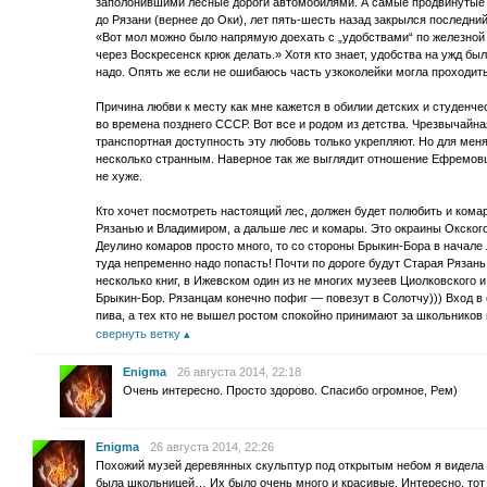
заполонившими лесные дороги автомобилями. А самые продвинутые 
до Рязани (вернее до Оки), лет пять-шесть назад закрылся последни
«Вот мол можно было напрямую доехать с „удобствами“ по железной 
через Воскресенск крюк делать.» Хотя кто знает, удобства на ужд был
надо. Опять же если не ошибаюсь часть узкоколейки могла проходить
Причина любви к месту как мне кажется в обилии детских и студенчес
во времена позднего СССР. Вот все и родом из детства. Чрезвычайна
транспортная доступность эту любовь только укрепляют. Но для мен
несколько странным. Наверное так же выглядит отношение Ефремовц
не хуже.
Кто хочет посмотреть настоящий лес, должен будет полюбить и кома
Рязанью и Владимиром, а дальше лес и комары. Это окраины Окского
Деулино комаров просто много, то со стороны Брыкин-Бора в начале 
туда непременно надо попасть! Почти по дороге будут Старая Рязань
несколько книг, в Ижевском один из не многих музеев Циолковского и
Брыкин-Бор. Рязанцам конечно пофиг — повезут в Солотчу))) Вход в
пива, а тех кто не вышел ростом спокойно принимают за школьников 
свернуть ветку
Enigma
26 августа 2014, 22:18
Очень интересно. Просто здорово. Спасибо огромное, Рем)
Enigma
26 августа 2014, 22:26
Похожий музей деревянных скульптур под открытым небом я видела в
была школьницей… Их было очень много и красивые. Интересно, тот 