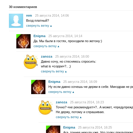
30
комментариев
rem
25 августа 2014, 14:06
Вход платный?
свернуть ветку
Enigma
25 августа 2014, 14:14
Да. Мы были в гостях, проходили по жетону:)
свернуть ветку
zanoza
25 августа 2014, 16:00
Давно хочу, но стесняюсь спросить:
what is «сорри»?.. ;)
свернуть ветку
Enigma
25 августа 2014, 16:09
Ну если давно хочешь-не держи в себе. Минздрав не р
свернуть ветку
zanoza
25 августа 2014, 16:23
Точно? «не рекомендует»?.. А может, «предупрежд
Не держу, потому и спрашиваю.
свернуть ветку
Enigma
25 августа 2014, 16:25
Ага, точнее некуда уже. Что толку предупрежд