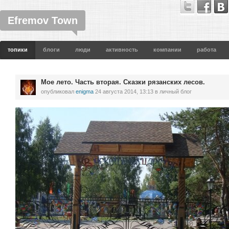
Efremov Town
топики
блоги
люди
активность
компании
работа
Мое лето. Часть вторая. Сказки рязанских лесов.
опубликовал
enigma
24 августа 2014, 13:13
в личный блог