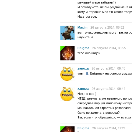
меньшей мере забавны))
И пожалуйста, не вынуждай меня от
кому интересно мое т.н.«фото-твор
На этом все.
Maxim
26 августа 2014, 08:52
вот только женщины могут так на 
научите, а…
Enigma
26 августа 2014, 08:55
тебе оно надо?
zanoza
26 августа 2014, 09:45
увы!
Enigma
и на ровном умудря
zanoza
26 августа 2014, 09:44
Нет, не все )
ЧТД2: результатом невинного вопро
очередная порция мало кому интер
маниакальная страсть к разоблачен
было не замечать вопроса?..
Ты, если что, обращайся, — всегда
Enigma
26 августа 2014, 11:21