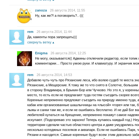
zanoza
26 августа 2014, 11:55
Ну, как же?! а поговорить?.. (((
rem
26 августа 2014, 11:44
Да, каменты пора запрещать(((
свернуть ветку
Enigma
26 августа 2014, 12:25
Не могу, оказывается(( Админы отключили редактор, если топик 
комментарии… Просто умою руки. И клавиатуру. И экранчик мож
rem
26 августа 2014, 14:53
Добавлю чуть-чуть про Рязанские леса, ибо волею судеб те места зна
Рязанские, а Мещерские. К тому же то что снято в Солотче, большим
в сторону Владимира, в Брыкин-Бор или Чучково. Но это я, у коренн
место, то есть если не предлагают туда гостям съездить скорее всег
Коренные непременно предложат съездить на природу именно туда, а
кабак или организованные шашлычницы на «лысой» «горе» или так, 
лыжы и санки там же, и если не ошибаюсь бесплатно. И не дай Бог в
любителей купаться на Крещение, непременно покажут самое надежно
искупают. (Подозреваю это заразно! Теперь купаюсь каждый год.) Неу
территории сделали частью областного центра и даже умудрились пос
несколько котеджных поселков и аквапарк. Если не ошибаюсь Парк, 
Рязани и находится. Самые коренные будут всем этим довольно заб