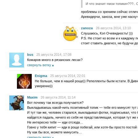
И что значит «мои топики»???..
проблемы со зрением сейчас отли
Аревидерчи, заноза, мне уже наскуч
zanoza
26 августа 2014, 13:10
Слушаюсь, Кэп Очевидность! )))
P.S. Не стоит ко всем и к каждому 
стоит ставить диагноз, не будучи до
bus
25 августа 2014, 17:08
Комаров много в рязанских лесах?
свернуть ветку
Enigma
25 августа 2014, 22:01
Не больше, чем в нашей роще)) Репелленты были кстати. В Див
умеренно))
Maxim
26 августа 2014, 11:14
Вот почему так всегда получается?
Выкладываешь какой-нить позитивный топик — тебе его минусят тут 
И тут так-же, человек старался, выкладывал фотки, подписывал, что
найдется падаль, ничего из себя не представляющая, которая тут же
Не интересно тебе — иди отсюда…
Говно у тебя кипит — иди в роще побегай, или хотя-бы просто постой 
Ну как бы все, можете минусить…
свернуть ветку