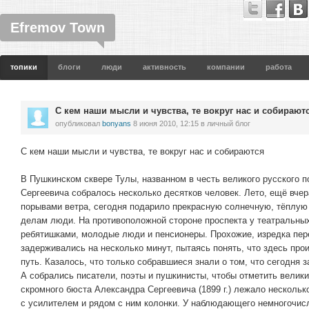
Efremov Town
топики
блоги
люди
активность
компании
работа
С кем наши мысли и чувства, те вокруг нас и собирают
опубликовал
bonyans
8 июня 2010, 12:15
в личный блог
С кем наши мысли и чувства, те вокруг нас и собираются
В Пушкинском сквере Тулы, названном в честь великого русского п
Сергеевича собралось несколько десятков человек. Лето, ещё вче
порывами ветра, сегодня подарило прекрасную солнечную, тёплую 
делам люди. На противоположной стороне проспекта у театральны
ребятишками, молодые люди и пенсионеры. Прохожие, изредка пер
задерживались на несколько минут, пытаясь понять, что здесь про
путь. Казалось, что только собравшиеся знали о том, что сегодня з
А собрались писатели, поэты и пушкинисты, чтобы отметить велики
скромного бюста Александра Сергеевича (1899 г.) лежало несколько
с усилителем и рядом с ним колонки. У наблюдающего немногочис