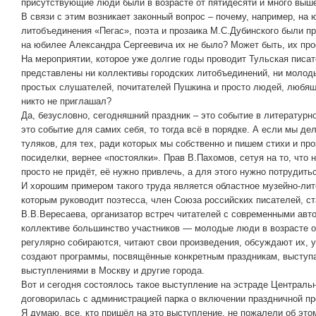
присутствующие люди были в возрасте от пятидесяти и много выш
В связи с этим возникает законный вопрос – почему, например, на
литобъединения «Пегас», поэта и прозаика М.С.Дубинского были п
на юбилее Александра Сергеевича их не было? Может быть, их прос
На мероприятии, которое уже долгие годы проводит Тульская писат
представлены ни коллективы городских литобъединений, ни молоды
простых слушателей, почитателей Пушкина и просто людей, любящ
никто не приглашал?
Да, безусловно, сегодняшний праздник – это событие в литературн
это событие для самих себя, то тогда всё в порядке. А если мы д
туляков, для тех, ради которых мы собственно и пишем стихи и проз
посиделки, вернее «постоялки». Прав В.Пахомов, сетуя на то, что
просто не придёт, её нужно привлечь, а для этого нужно потрудить
И хорошим примером такого труда является областное музейно-ли
которым руководит поэтесса, член Союза российских писателей, с
В.В.Вересаева, организатор встреч читателей с современными авт
коллективе большинство участников — молодые люди в возрасте от
регулярно собираются, читают свои произведения, обсуждают их, 
создают программы, посвящённые конкретным праздникам, выступ
выступлениями в Москву и другие города.
Вот и сегодня состоялось такое выступление на эстраде Централь
договорилась с администрацией парка о включении праздничной п
Я думаю, все, кто пришёл на это выступление, не пожалели об это