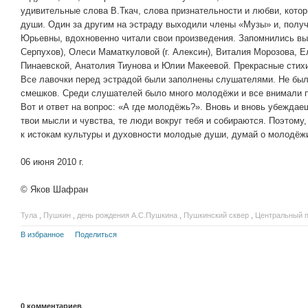
удивительные слова В.Ткач, слова признательности и любви, котор
души. Один за другим на эстраду выходили члены «Музы» и, полу
Юрьевны, вдохновенно читали свои произведения. Запомнились выс
Серпухов), Олеси Маматкуловой (г. Алексин), Виталия Морозова, 
Пинаевской, Анатолия Тиунова и Юлии Макеевой. Прекрасные стихи
Все лавочки перед эстрадой были заполнены слушателями. Не было
смешков. Среди слушателей было много молодёжи и все внимали
Вот и ответ на вопрос: «А где молодёжь?». Вновь и вновь убеждаеш
твои мысли и чувства, те люди вокруг тебя и собираются. Поэтому,
к истокам культуры и духовности молодые души, думай о молодёжи,
06 июня 2010 г.
© Яков Шафран
Тула
,
Пушкин
,
день рождения А.С.Пушкина
,
Пушкинский сквер
,
Центральный п
В избранное
Поделиться
0
комментариев