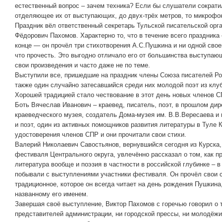
естественный вопрос – зачем техника? Если бы слушатели сократи
отделяющее их от выступающих, до двух-трёх метров, то микрофо
Праздник вёл ответственный секретарь Тульской писательской орг
Фёдорович Пахомов. Характерно то, что в течение всего праздника 
конце — он прочёл три стихотворения А.С.Пушкина и ни одной своей
что прочесть. Это выгодно отличало его от большинства выступаю
свои произведения и часто даже не по теме.
Выступили все, пришедшие на праздник члены Союза писателей Ро
также один случайно затесавшийся среди них молодой поэт из клу
Хорошей традицией стало чествование в этот день новых членов С
Боть Вячеслав Иванович – краевед, писатель, поэт, в прошлом дир
краеведческого музея, создатель Дома-музея им. В.В.Вересаева и 
и поэт, один из активных помощников развития литературы в Туле 
удостоверения членов СПР и они прочитали свои стихи.
Валерий Николаевич Савостьянов, вернувшийся сегодня из Курска,
фестиваля Центрального округа, увлечённо рассказал о том, как п
литература вообще и поэзия в частности в российской глубинке – в
побывали с выступлениями участники фестиваля. Он прочёл свои с
традиционное, которое он всегда читает на день рождения Пушкина
названному его именем.
Завершая своё выступление, Виктор Пахомов с горечью говорил о т
представителей администрации, ни городской прессы, ни молодёжи