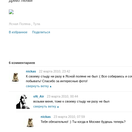
Древо любви
Ясная Поляна
,
Тула
В избранное
Поделиться
6
комментариев
nickas
22 марта 2010, 23:42
К своему стыду ни разу в Ясной поляне не был :( Все собираюсь и 
побывать! Спасибо за интересные фото!
свернуть ветку
oN_Air
23 марта 2010, 00:44
возьми меня, тоже к своему стыду ни разу не был
свернуть ветку
nickas
23 марта 2010, 07:59
Тебя обязательно! :) Ты когда в Москве будешь теперь?