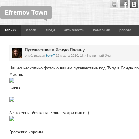
Efremov Town
топики
блоги
люди
активность
компании
работа
Путешествие в Ясную Поляну
опубликовал
boroff
22 марта 2010, 18:45
в личный блог
Нашёл несколько фоток о нашем путешествие под Тулу в Ясную по
Мостик
Конь?
А это сани, без коня. Конь смотри выше :)
Графские хоромы