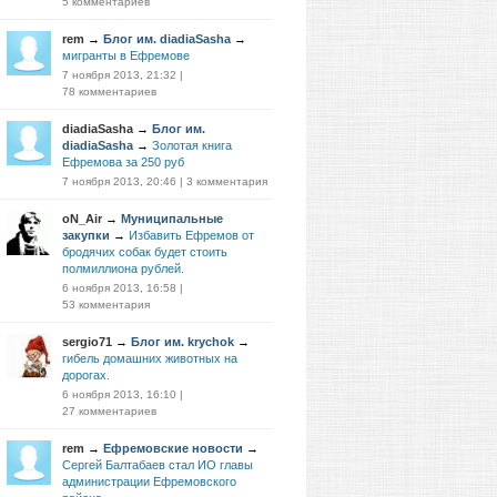
5 комментариев
rem
→
Блог им. diadiaSasha
→
мигранты в Ефремове
7 ноября 2013, 21:32
|
78 комментариев
diadiaSasha
→
Блог им.
diadiaSasha
→
Золотая книга
Ефремова за 250 руб
7 ноября 2013, 20:46
|
3 комментария
oN_Air
→
Муниципальные
закупки
→
Избавить Ефремов от
бродячих собак будет стоить
полмиллиона рублей.
6 ноября 2013, 16:58
|
53 комментария
sergio71
→
Блог им. krychok
→
гибель домашних животных на
дорогах.
6 ноября 2013, 16:10
|
27 комментариев
rem
→
Ефремовские новости
→
Сергей Балтабаев стал ИО главы
администрации Ефремовского