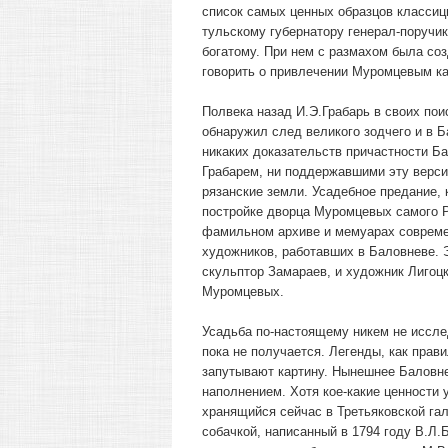
список самых ценных образцов классиц
тульскому губернатору генерал-поручи
богатому. При нем с размахом была соз
говорить о привлечении Муромцевым как
Полвека назад И.Э.Грабарь в своих по
обнаружил след великого зодчего и в Б
никаких доказательств причастности Б
Грабарем, ни поддержавшими эту верси
рязанские земли. Усадебное предание, к
постройке дворца Муромцевых самого Ра
фамильном архиве и мемуарах современ
художников, работавших в Баловневе. Э
скульптор Замараев, и художник Лигоц
Муромцевых.
Усадьба по-настоящему никем не исслед
пока не получается. Легенды, как пра
запутывают картину. Нынешнее Баловне
наполнением. Хотя кое-какие ценности 
хранящийся сейчас в Третьяковской га
собачкой, написанный в 1794 году В.Л.