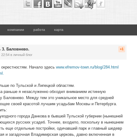
компании
работа
карта
ь 3. Баловнево.
+1
 22:54
в личный блог
 окрестностям. Начало здесь
www.efremov-town.ru/blog/284.html
ml.
льше по Тульской и Липецкой областям.
ва раньше я незаслуженно обходил вниманием истинную
у Баловнево. Между тем это уникальное место для средней
ающее своей красотой лучшим усадьбам Москвы и Петербурга.
ить:
уездного города Данкова в бывшей Тульской губернии (нынешней
ающихся русских усадеб. Точнее, входило, поскольку в нынешнем
есть еще отдельные постройки, одичавший парк и главный шедевр
ая и загадочная Владимирская церковь, давно включенная в