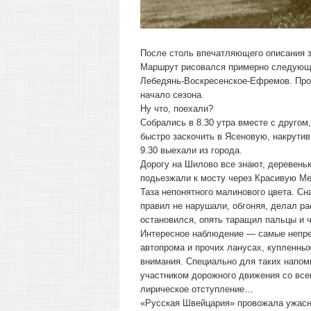
После столь впечатляющего описания з
Маршрут рисовался примерно следующ
Лебедянь-Воскресенское-Ефремов. Прот
начало сезона.
Ну что, поехали?
Собрались в 8.30 утра вместе с другом
быстро заскочить в Ясеновую, накрутив 
9.30 выехали из города.
Дорогу на Шилово все знают, деревень
подьезжали к мосту через Красивую Ме
Таза непонятного малинового цвета. Сн
правил не нарушали, обгоняя, делал ра
остановился, опять таращил пальцы и ч
Интересное наблюдение — самые непред
автопрома и прочих ланусах, купленны
внимания. Специально для таких напо
участником дорожного движения со всем
лирическое отступление…
«Русская Швейцария» провожала ужасн