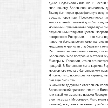
дубов. Подъехали к имению. В России б
знал, почему. Баловнево называлось „д
Въезд был через триумфальную арку, п
въездах через парк. Проехали через ча
колоссальный. Главный дом был соеди
мощенным булыжниками подъездом был
окруженными грядками цветов. Напротив
построенная Растрелли, — это была во
напротив была широкая каменная лестни
квадратные крепости с зубчатыми стена
Растрелли, но мне кто-то сказал, что 
Баловнево было построено Матвеем Му
Екатерины. Говорили, что он его постр
правдой. В Баловневе была картина Бор
мраморного моста в баловневском парк
Я помню, что, посмотрев на картину, м
они еще были там.
В кабинете дедушки в стеклянном колпа
Боровиковский приезжал писать в Балов
или такой же амазонке письма Левицког
в ее письмах к Муромцеву. Мы с моим 
лишним), и я даже в те юные годы был 