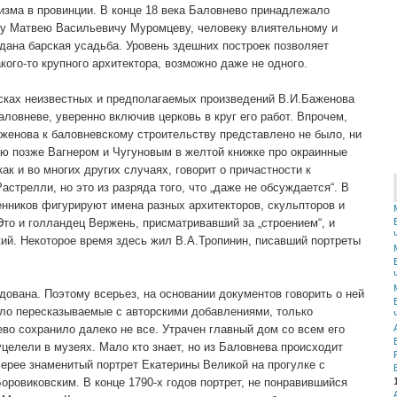
изма в провинции. В конце 18 века Баловнево принадлежало
ку Матвею Васильевичу Муромцеву, человеку влиятельному и
дана барская усадьба. Уровень здешних построек позволяет
ого-то крупного архитектора, возможно даже не одного.
исках неизвестных и предполагаемых произведений В.И.Баженова
аловневе, уверенно включив церковь в круг его работ. Впрочем,
аженова к баловневскому строительству представлено не было, ни
ю позже Вагнером и Чугуновым в желтой книжке про окраинные
ак и во многих других случаях, говорит о причастности к
стрелли, но это из разряда того, что „даже не обсуждается“. В
ников фигурируют имена разных архитекторов, скульпторов и
то и голландец Вержень, присматривавший за „строением“, и
кий. Некоторое время здесь жил В.А.Тропинин, писавший портреты
ована. Поэтому всерьез, на основании документов говорить о ней
вило пересказываемые с авторскими добавлениями, только
во сохранило далеко не все. Утрачен главный дом со всем его
уцелели в музеях. Мало кто знает, но из Баловнева происходит
лерее знаменитый портрет Екатерины Великой на прогулке с
Боровиковским. В конце 1790-х годов портрет, не понравившийся