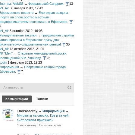
Блог им. AlekSS
→
Февральский Синдром.
13
oN_Air
30 января 2013, 17:42
Ефремовские новости
→
Ежегодная раздача
спорта на спонсорство местным
предпринимателям состоялась в Ефремове.
9
oN_Air
5 октября 2012, 16:03
Муниципальные закупки
→
Грандиозная стройка
запланирована в Ефремове: сразу два
физкультурно-оздоровительных центра!
30
oN_Air
18 октября 2013, 21:04
ФК "Меч"
→
Открытие мемориальной доски,
посвященной В.М. Чванову.
28
Login
1 февраля 2013, 12:23
Информация
→
Спортивные секции города
Ефремова.
7
Активность
Комментарии
Топики
ThePasserby
→
Информация
→
Мигранты на сносях. Где и за чей
счет рожают приезжие?
3 часа назад
|
1 комментарий