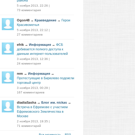
района
5 ноября 2013, 22:26
|
73 комментария
Ogon48
→
Краеведение
→
Герои
Красивомечья
5 ноября 2013, 22:12
|
27 комментариев
efrik
→
Информация
→
ФСБ
добивается полного доступа к
данным интернет-пользователей
3 ноября 2013, 12:36
|
24 комментария
rem
→
Информация
→
Протестующие в Бирюлево подожгли
торговый центр
3 ноября 2013, 00:29
|
167 комментариев
diadiaSasha
→
Блог им. nickas
→
Встреча в Ефремове с участием
Ефремовского Землячества в
Москве
2 ноября 2013, 19:35
|
71 комментарий
Вся активность
RSS