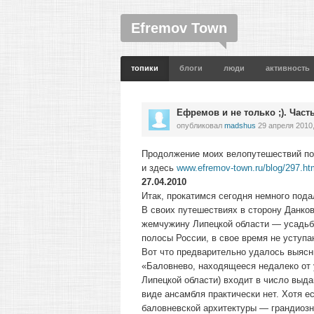
Efremov Town
топики
блоги
люди
активность
Ефремов и не только ;). Част
опубликовал
madshus
29 апреля 2010,
Продолжение моих велопутешествий по
и здесь
www.efremov-town.ru/blog/297.ht
27.04.2010
Итак, прокатимся сегодня немного пода
В своих путешествиях в сторону Данко
жемчужину Липецкой области — усадьб
полосы России, в свое время не уступ
Вот что предварительно удалось выясн
«Баловнево, находящееся недалеко от 
Липецкой области) входит в число выд
виде ансамбля практически нет. Хотя 
баловневской архитектуры — грандиозн