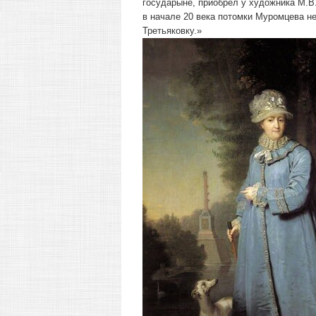
государыне, приобрел у художника М.В
в начале 20 века потомки Муромцева не
Третьяковку.»