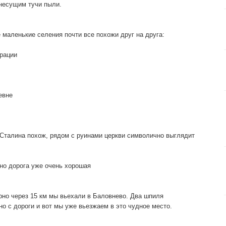
несущим тучи пыли.
 маленькие селения почти все похожи друг на друга:
рации
евне
а Сталина похож, рядом с руинами церкви символично выглядит
 но дорога уже очень хорошая
рно через 15 км мы вьехали в Баловнево. Два шпиля
о с дороги и вот мы уже вьезжаем в это чудное место.