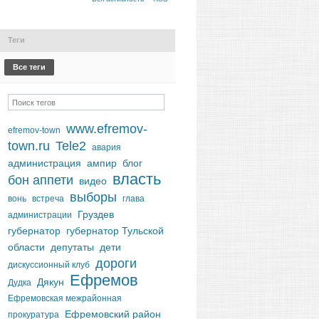
Теги
Все теги
www.efremov-
efremov-town
town.ru
Tele2
авария
администрация
ампир
блог
власть
бон аппети
видео
выборы
вонь
встреча
глава
Груздев
администрации
губернатор
губернатор Тульской
области
депутаты
дети
дороги
дискуссионный клуб
Ефремов
Дякун
Дудка
Ефремовская межрайонная
Ефремовский район
прокуратура