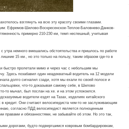
ахотелось взглянуть на всю эту красоту своими глазами.
им: Ефремов-Шилово-Воскресенское-Теплое-Баловнево-Данков-
яженность примерно 210-230 км, темп неспешный, учитывая
, с утра немного вмешались обстоятельства и пришлось по работе
лишние 15 км., но это только на пользу, таким образом где-то в
ки быстро пролетали мимо и через час с небольшим мы
чу. Здесь позабавил один неадекватный водитель на 12 модели
ачала долго сигналил сзади, хотя мы ехали по своей полосе и
спальцовки, что-то доказывая самому себе, в Шилово
то-то мычал, был послан на хе. и на этом успокоился.
сказуемые водители ездят на Тазах, изделиях китайского
х в кредит. Они считают велосипедиста чем-то не заслуживающим
минаю, согласно ПДД велосипедист является полноценным
и правами и обязанностями, не забывайте об этом. Но это так,
ыми дорогами, будто подвергшимся ковровым бомбардировкам,