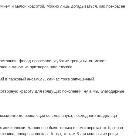
чием и былой красотой. Можно лишь догадываться, как прекрасен
остоянии, фасад прорезали глубокие трещины, он может
енее в одном из притворов шла служба.
ий в парковый ансамбль, сейчас тоже запущенный.
отворную красоту для грядущих поколений, ну а мы, благодарные
незадолго до революции со слов внука, последнего владельца
тили коляски. Баловнево было только в семи верстах от Данкова.
пшеница, сахарная свекла. То тут, то там были маленькие рощи