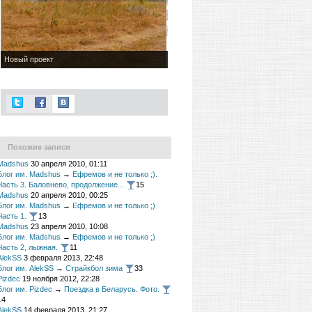
Новый проект
Похожие записи
Madshus
30 апреля 2010, 01:11
Блог им. Madshus
→
Ефремов и не только ;).
Часть 3. Баловнево, продолжение...
15
Madshus
20 апреля 2010, 00:25
Блог им. Madshus
→
Ефремов и не только ;)
Часть 1.
13
Madshus
23 апреля 2010, 10:08
Блог им. Madshus
→
Ефремов и не только ;)
Часть 2, лыжная.
11
AlekSS
3 февраля 2013, 22:48
Блог им. AlekSS
→
Страйкбол зима
33
Pizdec
19 ноября 2012, 22:28
Блог им. Pizdec
→
Поездка в Беларусь. Фото.
14
AlekSS
14 февраля 2013, 21:27