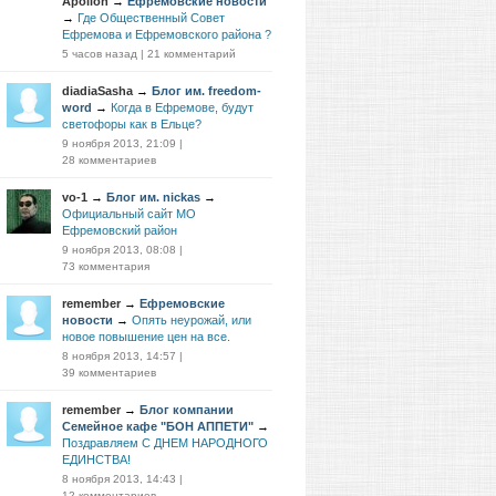
Apollon
→
Ефремовские новости
→
Где Общественный Совет
Ефремова и Ефремовского района ?
5 часов назад
|
21 комментарий
diadiaSasha
→
Блог им. freedom-
word
→
Когда в Ефремове, будут
светофоры как в Ельце?
9 ноября 2013, 21:09
|
28 комментариев
vo-1
→
Блог им. nickas
→
Официальный сайт МО
Ефремовский район
9 ноября 2013, 08:08
|
73 комментария
remember
→
Ефремовские
новости
→
Опять неурожай, или
новое повышение цен на все.
8 ноября 2013, 14:57
|
39 комментариев
remember
→
Блог компании
Семейное кафе "БОН АППЕТИ"
→
Поздравляем С ДНЕМ НАРОДНОГО
ЕДИНСТВА!
8 ноября 2013, 14:43
|
12 комментариев