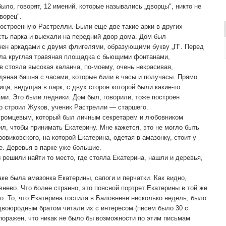
ыло, говорят, 12 имений, которые назывались „дворцы", никто не
ворец".
остроенную Растрелли. Были еще две такие арки в других
сть парка и выехали на передний двор дома. Дом был
нен аркадами с двумя флигелями, образующими букву „П". Перед
а круглая травяная площадка с бьющими фонтанами,
 стояла высокая каланча, по-моему, очень некрасивая,
дяная башня с часами, которые били в часы и получасы. Прямо
ца, ведущая в парк, с двух сторон которой были какие-то
ми. Это были ледники. Дом был, говорили, тоже построен
его строил Жуков, ученик Растрелли — старшего.
ромцевым, который был личным секретарем и любовником
оил, чтобы принимать Екатерину. Мне кажется, это не могло быть
овиковского, на которой Екатерина, одетая в амазонку, стоит у
е. Деревья в парке уже большие.
ы решили найти то место, где стояла Екатерина, нашли и деревья,
ке была амазонка Екатерины, сапоги и перчатки. Как видно,
нево. Что более странно, это поясной портрет Екатерины в той же
о. То, что Екатерина гостила в Баловневе несколько недель, было
двоюродным братом читали их с интересом (писем было 30 с
поражен, что никак не было бы возможности по этим письмам