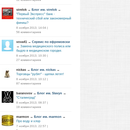
strelok
→
Блог им. strelok
→
"Первый Экспресс" банк -
технический сбой или закономерный
финиш?
8 ноября 2013, 14:04
|
56 комментариев
vova41
→
Сервис по ефремовски
→
Замена медицинского полиса или
быдло в медицинском городке.
8 ноября 2013, 10:30
|
27 комментариев
nickas
→
Блог им. nickas
→
Торговцы "рубят" - щепки летят!
8 ноября 2013, 10:12
|
87 комментариев
baranovsv
→
Блог им. Slavyn
→
"Сталинград"
8 ноября 2013, 08:37
|
19 комментариев
marmon
→
Блог им. marmon
→
Про воду и хлор
7 ноября 2013, 22:57
|