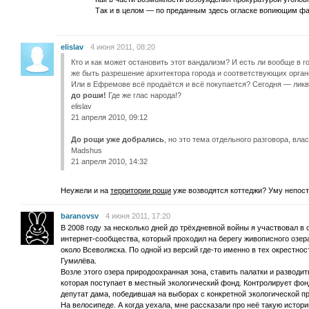
Так и в целом — по преданным здесь огласке вопиющим фа
elislav
4 июня 2011, 08:20
Кто и как может остановить этот вандализм? И есть ли вообще в 
же быть разрешение архитектора города и соответствующих орган
Или в Ефремове всё продаётся и всё покупается? Сегодня — лик
до роши!
Где же глас народа!?
elislav
21 апреля 2010, 09:12
До рощи уже добрались
, но это тема отдельного разговора, вла
Madshus
21 апреля 2010, 14:32
Неужели и на
территории рощи
уже возводятся коттеджи? Уму непос
baranovsv
4 июня 2011, 17:20
В 2008 году за несколько дней до трёхдневной войны я участвовал в
интернет-сообщества, который проходил на берегу живописного озера
около Всеволжска. По одной из версий где-то именно в тех окрестн
Гумилёва.
Возле этого озера природоохранная зона, ставить палатки и разводит
которая поступает в местный экологический фонд. Контролирует ф
депутат дама, победившая на выборах с конкретной экологической п
На велосипеде. А когда уехала, мне рассказали про неё такую истори