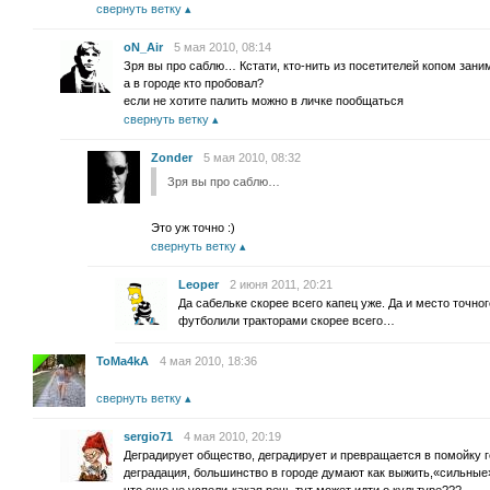
свернуть ветку
oN_Air
5 мая 2010, 08:14
Зря вы про саблю… Кстати, кто-нить из посетителей копом заним
а в городе кто пробовал?
если не хотите палить можно в личке пообщаться
свернуть ветку
Zonder
5 мая 2010, 08:32
Зря вы про саблю…
Это уж точно :)
свернуть ветку
Leoper
2 июня 2011, 20:21
Да сабельке скорее всего капец уже. Да и место точно
футболили тракторами скорее всего…
ToMa4kA
4 мая 2010, 18:36
свернуть ветку
sergio71
4 мая 2010, 20:19
Деградирует общество, деградирует и превращается в помойку г
деградация, большинство в городе думают как выжить,«сильные»