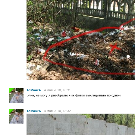
ToMa4kA
4 мая 2010, 18:31
Блин, не могу я разобраться кк фотки выкладывать по одной
ToMa4kA
4 мая 2010, 18:32