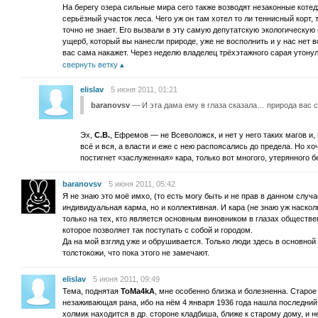
На берегу озера сильные мира сего также возводят незаконные котед
серьёзный участок леса. Чего уж он там хотел то ли теннисный корт, 
точно не знает. Его вызвали в эту самую депутатскую экологическую 
ущерб, который вы нанесли природе, уже не восполнить и у нас нет в
вас сама накажет. Через неделю владелец трёхэтажного сарая утонул
свернуть ветку
elislav
5 июня 2011, 01:21
baranovsv
— И эта дама ему в глаза сказала… природа вас с
Эх,
С.В.
, Ефремов — не Всеволожск, и нет у него таких магов и, 
всё и вся, а власти и еже с нею распоясались до предела. Но хоч
постигнет «заслуженная» кара, только вот многого, утерянного б
baranovsv
5 июня 2011, 05:42
Я не знаю это моё имхо, (то есть могу быть и не прав в данном случ
индивидуальная карма, но и коллективная. И кара (не знаю уж наск
только на тех, кто является основным виновником в глазах обществе
которое позволяет так поступать с собой и городом.
Да на мой взгляд уже и обрушивается. Только люди здесь в основной
толстокожи, что пока этого не замечают.
elislav
5 июня 2011, 09:49
Тема, поднятая
ToMa4kA
, мне особенно близка и болезненна. Стар
незаживающая рана, ибо на нём 4 января 1936 года нашла последний
холмик находится в др. стороне кладбиша, ближе к старому дому, и 