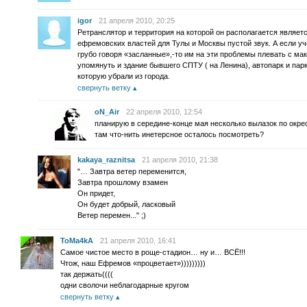
igor
21 апреля 2010, 20:25
Ретранслятор и территория на которой он располагается являе
ефремовских властей для Тулы и Москвы пустой звук. А если уч
грубо говоря «засланные»,-то им на эти проблемы плевать с ма
упомянуть и здание бывшего СПТУ ( на Ленина), автопарк и парк
которую убрали из города.
свернуть ветку
oN_Air
22 апреля 2010, 12:54
планирую в середине-конце мая несколько вылазок по окрес
там что-нить инетерсное осталось посмотреть?
kakaya_raznitsa
21 апреля 2010, 21:38
"… Завтра ветер переменится,
Завтра прошлому взамен
Он придет,
Он будет добрый, ласковый
Ветер перемен..." ;)
ToMa4kA
21 апреля 2010, 16:41
Самое чистое место в роще-стадион… ну и… ВСЁ!!!
Чтож, наш Ефремов «процветает»)))))))))
так держать((((
одни сволочи неблагодарные кругом
свернуть ветку