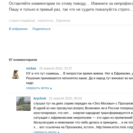
Оставляйте комментарии по этому поводу… Извините за непрофес
Пишу я только в превый раз, так что не судите пожалуйста строг
старое кладбище
,
некрополь
,
Ефремов
В избранное
Поделиться
67
комментариев
nickas
20 апреля 2010, 23:37
НУ а что тут скажешь… В непростое время живем. Нет в Ефремове, д
Решения принимаются непонятно какие. Да и народ тут виноват во мн
надо.
свернуть ветку
krychok
21 апреля 2010, 00:02
слушал тут на днях серию передач на «Эхо Москвы» с Прохан
В одной из них прозвучал вопрос.Возможен ли в России тепере
констатировал, что нет… энергия народная трансформируется в
ситуация с ефремовским некрополем — это одно из проявлений э
бескультурие и нежелание что-либо делать в принципе… и не пот
х… вот ссылочка на Проханова, кстати...http://www.echo.msk.ru/g
свернуть ветку