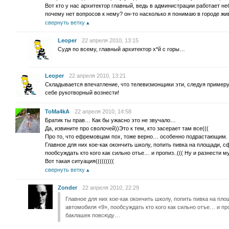
Вот кто у нас архитектор главный, ведь в администрации работает не
почему нет вопросов к нему? он-то насколько я понимаю в городе жи
свернуть ветку
Leoper
22 апреля 2010, 13:15
Судя по всему, главный архитектор х*й с горы…
Leoper
22 апреля 2010, 13:21
Складывается впечатление, что телевизионщики эти, следуя примеру
себе рукотворный вознести!
ToMa4kA
22 апреля 2010, 14:58
Братик ты прав… Как бы ужасно это не звучало…
Да, извините про сволочей))Это к тем, кто засерает там все(((
Про то, что ефремовцам пох, тоже верно… особенно подрастающим.
Главное для них кое-как окончить школу, попить пивка на площади, с
пообсуждать кто кого как сильно отъе… и пропиз..((( Ну и разнести
Вот такая ситуация(((((((((
свернуть ветку
Zonder
22 апреля 2010, 22:29
Главное для них кое-как окончить школу, попить пивка на пл
автомобиля «9», пообсуждать кто кого как сильно отъе… и про
баклашек повсюду…