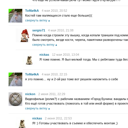
что еще не успели-какая речь тут может идти о культуре???
ToMa4kA
4 мая 2010, 20:52
Костей там валяющихся стало еще больше(((
свернуть ветку
sergio71
4 мая 2010, 21:08
Помню когда строили эту вышку, когда копали траншеи под ком
было смотреть, везде кости, черепа, памятники разворочены-так
свернуть ветку
nickas
12 мая 2010, 13:04
Я тоже помню. Я был мелкий тогда. Мы с ребятами туда б
ToMa4kA
4 мая 2010, 22:15
я это помню… ну и 2-ой раз тоже вот решили напомтить о себе
nickon
2 июня 2011, 22:29
Видеофильм (ролик?) с рабочим названием «Город Бунина: вандалы в
Кто ещё готов участвовать (помогать в той или иной форме) в проект
свернуть ветку
nickas
2 июня 2011, 22:53
Я! :) Готовы участвовать в съемке и обеспечить монтаж ;)