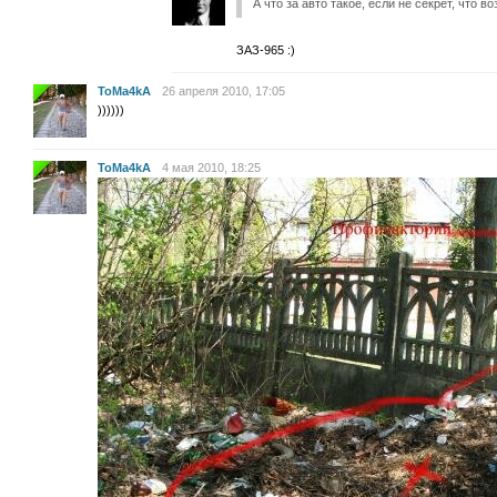
А что за авто такое, если не секрет, что в
ЗАЗ-965 :)
ToMa4kA
26 апреля 2010, 17:05
))))))
ToMa4kA
4 мая 2010, 18:25