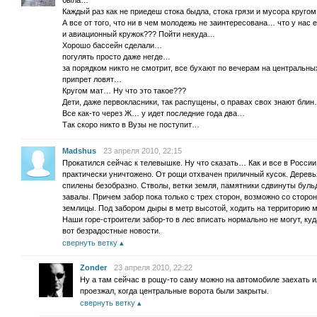
была…
Каждый раз как не приедеш стока быдла, стока грязи и мусора круго
А все от того, что ни в чем молодежь не заинтересована… что у нас
и авиационный кружок??? Пойти некуда…
Хорошо бассейн сделали…
погулять просто даже негде…
за порядком никто не смотрит, все бухают по вечерам на центральны
припрет ловят…
Кругом мат… Ну что это такое???
Дети, даже первокласники, так распущены, о правах свох знают бл
Все как-то через Ж… у идет последние года два…
Так скоро никто в Вузы не поступит…
Madshus
23 апреля 2010, 22:15
Прокатился сейчас к телевышке. Ну что сказать… Как и все в России
практически уничтожено. От рощи отхвачен приличный кусок. Дерев
спилены безобразно. Стволы, ветки земля, памятники сдвинуты буль
завалы. Причем забор пока только с трех сторон, возможно со сторо
землицы. Под забором дыры в метр высотой, ходить на территорию 
Наши горе-строители забор-то в лес вписать нормально не могут, ку
вот безрадостные новости.
свернуть ветку
Zonder
23 апреля 2010, 22:22
Ну а там сейчас в рощу-то саму можно на автомобиле заехать и
проезжал, когда центральные ворота были закрыты.
свернуть ветку