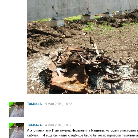
ToMa4kA
4 мая 2010, 18:33
ToMa4kA
4 мая 2010, 18:35
А это памятник Иммануила Яковлевича Рашеты, который участовал в
саблей… И еще бы наше кладбище было бы не историески памятны