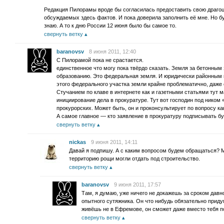
Редакция Пилорамы вроде бы согласилась предоставить свою драго
обсуждаемых здесь фактов. И пока доверила заполнить её мне. Но бу
знаю. А то к дню России 12 июня было бы самое то.
свернуть ветку
baranovsv
8 июня 2011, 12:40
С Пилорамой пока не срастается.
единственное что могу пока твёрдо сказать. Земля за бетонны
образованию. Это федеральная земля. И юридически районным 
этого федерального участка земли крайне проблематично, даже 
Стучанием по клаве в интернете как и газетными статьями тут
инициирование дела в прокуратуре. Тут вот господин под ником
прокурорских. Может быть, он и проконсультирует по вопросу к
А самое главное — кто заявление в прокуратуру подписывать б
свернуть ветку
nickas
9 июня 2011, 14:11
Давай я подпишу. А с каким вопросом будем обращаться? М
территорию рощи могли отдать под строительство.
свернуть ветку
baranovsv
9 июня 2011, 17:57
Там, я думаю, уже ничего не докажешь за сроком давн
опытного сутяжника. Он что нибудь обязательно приду
живёшь не в Ефремове, он сможет даже вместо тебя п
свернуть ветку