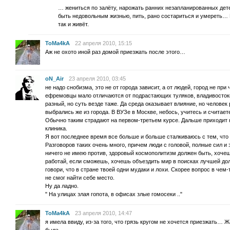
… жениться по залёту, нарожать ранних незапланированных детей
быть недовольным жизнью, пить, рано состариться и умереть…
так и живёт.
ToMa4kA
22 апреля 2010, 15:15
Аж не охото иной раз домой приезжать после этого…
oN_Air
23 апреля 2010, 03:45
не надо снобизма, это не от города зависит, а от людей, город не пр
ефремовцы мало отличаются от подрастающих туляков, владивостокц
разный, но суть везде таже. Да среда оказывает влияние, но человек
выбрались же из города. В ВУЗе в Москве, небось, учитесь и считаете
Обычно таким страдают на первом-третьем курсе. Дальше приходит 
клиника.
Я вот последнее время все больше и больше сталкиваюсь с тем, что
Разговоров таких очень много, причем люди с головой, полные сил и 
ничего не имею против, здоровый космополитизм должен быть, хочеш
работай, если сможешь, хочешь объездить мир в поисках лучшей до
говори, что в стране твоей одни мудаки и лохи. Скорее вопрос в чем
не смог найти себе место.
Ну да ладно.
" На улицах злая гопота, в офисах злые гомосеки .."
ToMa4kA
23 апреля 2010, 14:47
я имела ввиду, из-за того, что грязь кругом не хочется приезжать…