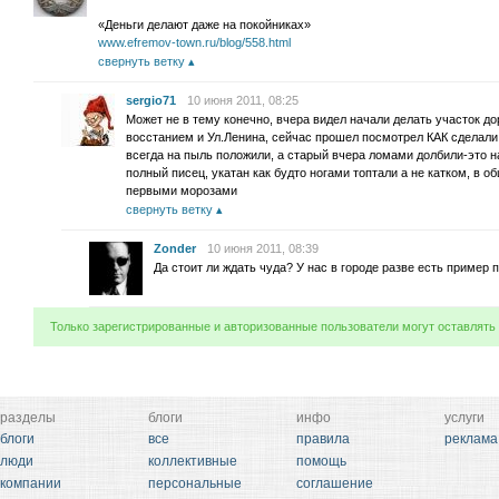
«Деньги делают даже на покойниках»
www.efremov-town.ru/blog/558.html
свернуть ветку
sergio71
10 июня 2011, 08:25
Может не в тему конечно, вчера видел начали делать участок д
восстанием и Ул.Ленина, сейчас прошел посмотрел КАК сделали
всегда на пыль положили, а старый вчера ломами долбили-это н
полный писец, укатан как будто ногами топтали а не катком, в о
первыми морозами
свернуть ветку
Zonder
10 июня 2011, 08:39
Да стоит ли ждать чуда? У нас в городе разве есть пример
Только зарегистрированные и авторизованные пользователи могут оставлять
разделы
блоги
инфо
услуги
блоги
все
правила
реклама
люди
коллективные
помощь
компании
персональные
соглашение