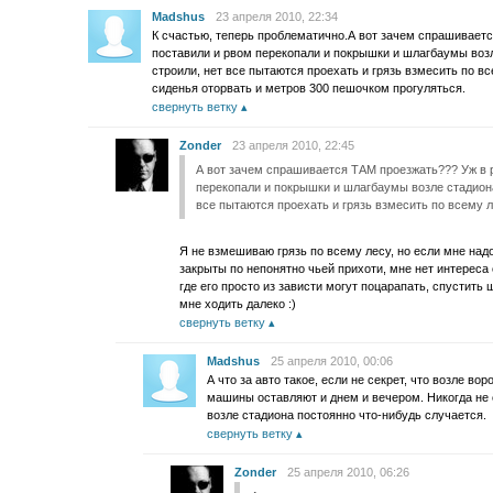
Madshus
23 апреля 2010, 22:34
К счастью, теперь проблематично.А вот зачем спрашивает
поставили и рвом перекопали и покрышки и шлагбаумы возл
строили, нет все пытаются проехать и грязь взмесить по вс
сиденья оторвать и метров 300 пешочком прогуляться.
свернуть ветку
Zonder
23 апреля 2010, 22:45
А вот зачем спрашивается ТАМ проезжать??? Уж в 
перекопали и покрышки и шлагбаумы возле стадиона
все пытаются проехать и грязь взмесить по всему л
Я не взмешиваю грязь по всему лесу, но если мне надо
закрыты по непонятно чьей прихоти, мне нет интереса
где его просто из зависти могут поцарапать, спустить 
мне ходить далеко :)
свернуть ветку
Madshus
25 апреля 2010, 00:06
А что за авто такое, если не секрет, что возле во
машины оставляют и днем и вечером. Никогда не 
возле стадиона постоянно что-нибудь случается.
свернуть ветку
Zonder
25 апреля 2010, 06:26