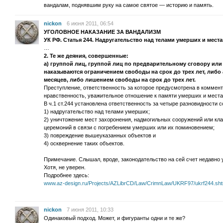
вандалам, поднявшим руку на самое святое — историю и память.
nickon
6 июня 2011, 06:54
УГОЛОВНОЕ НАКАЗАНИЕ ЗА ВАНДАЛИЗМ
УК РФ. Статья 244. Надругательство над телами умерших и мест
…
2. Те же деяния, совершенные:
а) группой лиц, группой лиц по предварительному сговору ил
наказываются ограничением свободы на срок до трех лет, либо 
месяцев, либо лишением свободы на срок до трех лет.
Преступление, ответственность за которое предусмотрена в коммен
нравственность, уважительное отношение к памяти умерших и места
В ч.1 ст.244 установлена ответственность за четыре разновидности 
1) надругательство над телами умерших;
2) уничтожение мест захоронения, надмогильных сооружений или кл
церемоний в связи с погребением умерших или их поминовением;
3) повреждение вышеуказанных объектов и
4) осквернение таких объектов.
Примечание. Слышал, вроде, законодательство на сей счет недавно 
Хотя, не уверен.
Подробнее здесь:
www.az-design.ru/Projects/AZLibrCD/Law/CrimnLaw/UKRF97/ukrf244.sht
nickon
7 июня 2011, 10:33
Одинаковый подход. Может, и фигуранты одни и те же?