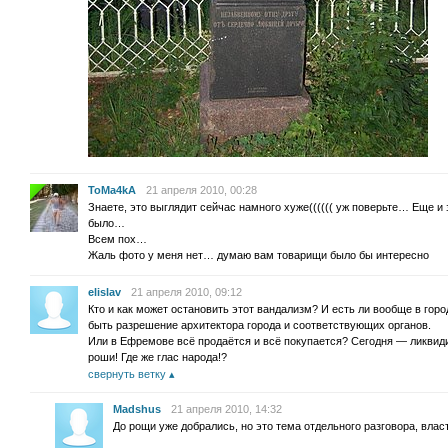
ToMa4kA
21 апреля 2010, 00:28
Знаете, это выглядит сейчас намного хуже(((((( уж поверьте… Еще и
было…
Всем пох…
Жаль фото у меня нет… думаю вам товарищи было бы интересно
elislav
21 апреля 2010, 09:12
Кто и как может остановить этот вандализм? И есть ли вообще в гор
быть разрешение архитектора города и соответствующих органов.
Или в Ефремове всё продаётся и всё покупается? Сегодня — ликвид
роши! Где же глас народа!?
свернуть ветку
Madshus
21 апреля 2010, 14:32
До рощи уже добрались, но это тема отдельного разговора, влас