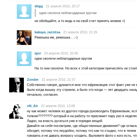
diigg
21 апреля 2010, 20:17
одни сволочи неблагодарные кругом
не обобщайте, а то ведь и на свой счет принять можем =)
kakaya_raznitsa
21 апреля 2010, 21:26
Ремешка им, ремешка… ;-)
igor
24 апреля 2010, 20:45
одни сволочи неблагодарные кругом
На то они сволочи. Но всех к этой категории причислять не стоит
Zonder
21 апреля 2010, 21:57
Собственно говоря, думается мне что ефремовцев этот факт уже не 
было когда вышку эту строили, а было это когда — лет двадцать наза
печально, согласен.
oN_Air
22 апреля 2010, 13:08
ну как может человек из другого города руковолдить Ефремовым, если
толком???????? который и на работу-то приезжает пару раз в неделю
Ладно, на власть ругаться уже в порядке вещей.
Давайте на себя посомтрим, где общественные движения? где огласка
обходят, потому что неудобно, потому что как-то стыдно, что в твоем
говорить и не давать вопросу уходить. Выложите фото у кого есть, ч