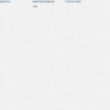
работа
корпоративные
статистика
топ