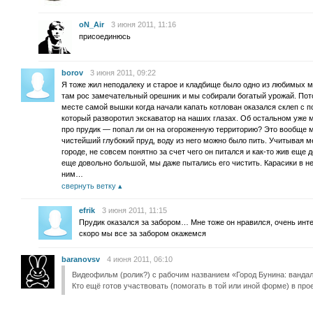
oN_Air
3 июня 2011, 11:16
присоединюсь
borov
3 июня 2011, 09:22
Я тоже жил неподалеку и старое и кладбище было одно из любимых 
там рос замечательный орешник и мы собирали богатый урожай. Пот
месте самой вышки когда начали капать котлован оказался склеп с 
который разворотил экскаватор на наших глазах. Об остальном уже м
про прудик — попал ли он на огороженную территорию? Это вообще м
чистейший глубокий пруд, воду из него можно было пить. Учитывая 
городе, не совсем понятно за счет чего он питался и как-то жив еще 
еще довольно большой, мы даже пытались его чистить. Карасики в н
ним…
свернуть ветку
efrik
3 июня 2011, 11:15
Прудик оказался за забором… Мне тоже он нравился, очень ин
скоро мы все за забором окажемся
baranovsv
4 июня 2011, 06:10
Видеофильм (ролик?) с рабочим названием «Город Бунина: вандал
Кто ещё готов участвовать (помогать в той или иной форме) в про