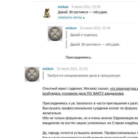
nickas
9 июня 2011, 22:29
Давай. Встретимся — обсудим.
свернуть ветку
nickon
10 июня 2011, 01:45
Давай я подпишу.
Давай. Встретимся — обсудим.
Присоединяюсь.
nickon
10 июня 2011, 01:43
Требуется инициирование дела в прокуратуре.
Опытный юрист (адвокат, Москва) сказал,
что прокуратура 
возбуждать уголовное дело ПО ФАКТУ вандализма
.
Присоединяюсь к ув. baranovsv в части приглашения к разг
Выслушать профессиональное суждение коллег по форуму (в
желательно.
Ибо не только форумчан, но и очень многих Ефремовцев в
вандализм на костях наших упокоенных на Старом кладбище
Да, народу хочется услышать мнение. Профессиональных 
Как в части возможности возбуждения прокуратурой уголовн