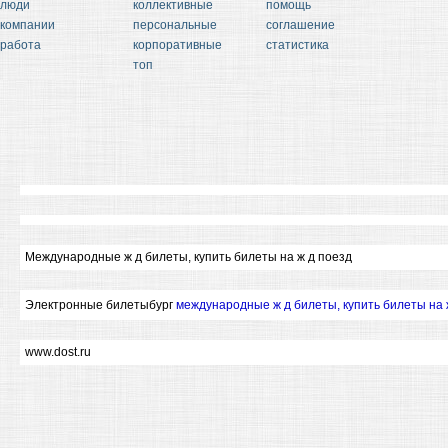
люди
коллективные
помощь
компании
персональные
соглашение
работа
корпоративные
статистика
топ
Международные ж д билеты, купить билеты на ж д поезд
Электронные билетыбург
международные ж д билеты, купить билеты на 
www.dost.ru