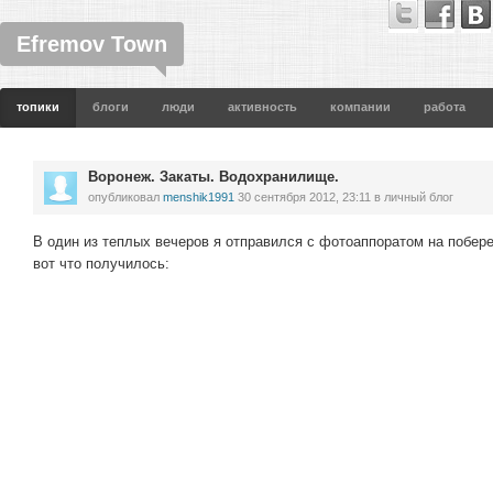
Efremov Town
топики
блоги
люди
активность
компании
работа
Воронеж. Закаты. Водохранилище.
опубликовал
menshik1991
30 сентября 2012, 23:11
в личный блог
В один из теплых вечеров я отправился с фотоаппоратом на побе
вот что получилось: