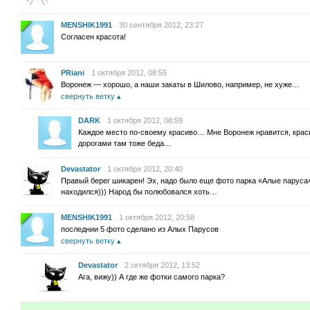
MENSHIK1991
30 сентября 2012, 23:27
Согласен красота!
PRiani
1 октября 2012, 08:55
Воронеж — хорошо, а наши закаты в Шилово, например, не хуже…
свернуть ветку
DARK
1 октября 2012, 08:59
Каждое место по-своему красиво… Мне Воронеж нравится, крас
дорогами там тоже беда…
Devastator
1 октября 2012, 20:40
Правый берег шикарен! Эх, надо было еще фото парка «Алые паруса»
находился))) Народ бы полюбовался хоть…
MENSHIK1991
1 октября 2012, 20:58
последнии 5 фото сделано из Алых Парусов
свернуть ветку
Devastator
2 октября 2012, 13:52
Ага, вижу)) А где же фотки самого парка?