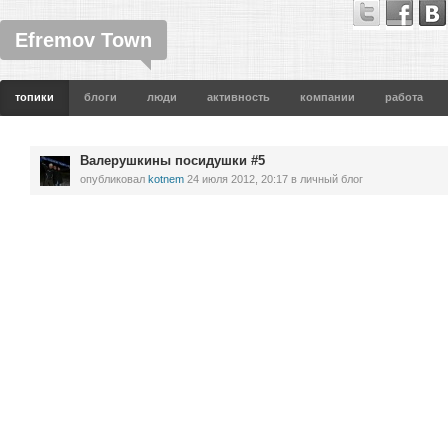
Efremov Town
топики
блоги
люди
активность
компании
работа
Валерушкины посидушки #5
опубликовал
kotnem
24 июля 2012, 20:17
в личный блог