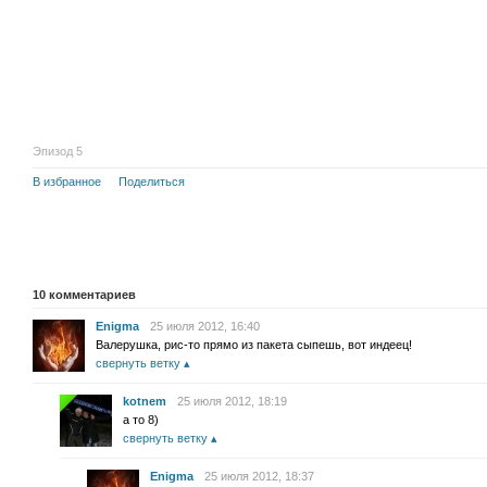
Эпизод 5
В избранное
Поделиться
10
комментариев
Enigma
25 июля 2012, 16:40
Валерушка, рис-то прямо из пакета сыпешь, вот индеец!
свернуть ветку
kotnem
25 июля 2012, 18:19
а то 8)
свернуть ветку
Enigma
25 июля 2012, 18:37