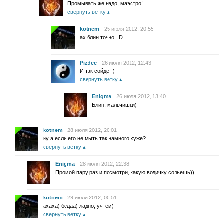
Промывать же надо, маэстро!
свернуть ветку
kotnem
25 июля 2012, 20:55
ах блин точно =D
Pizdec
26 июля 2012, 12:43
И так сойдёт )
свернуть ветку
Enigma
26 июля 2012, 13:40
Блин, мальчишки)
kotnem
28 июля 2012, 20:01
ну а если его не мыть так намного хуже?
свернуть ветку
Enigma
28 июля 2012, 22:38
Промой пару раз и посмотри, какую водичку сольешь))
kotnem
29 июля 2012, 00:51
ахаха) бедаа) ладно, учтем)
свернуть ветку