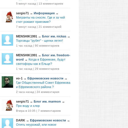
5 минут назад
|
13 комментариев
sergio71
→
Информация
→
Мигранты на сносях. Где и за чей
счет рожают приезжие?
7 минут назад
|
21 комментарий
MENSHIK1991
→
Блог им. nickas
→
Торговцы "рубят" - щепки летят!
1 час назад
|
90 комментариев
MENSHIK1991
→
Блог им. freedom-
word
→
Когда в Ефремове, будут
светофоры как в Ельце?
1 час назад
|
29 комментариев
vo-1
→
Ефремовские новости
→
Где Общественный Совет Ефремова
и Ефремовского района ?
2 часа назад
|
24 комментария
sergio71
→
Блог им. marmon
→
Про воду и хлор
Вчера в 10:35
|
7 комментариев
DARK
→
Ефремовские новости
→
Опять неурожай, или новое