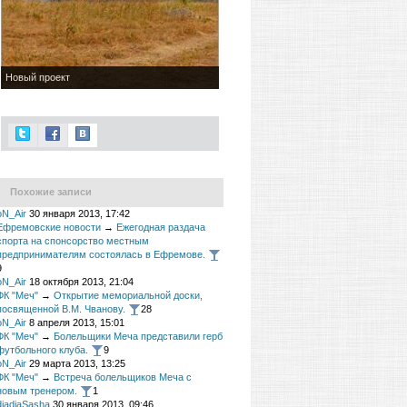
Новый проект
Похожие записи
oN_Air
30 января 2013, 17:42
Ефремовские новости
→
Ежегодная раздача
спорта на спонсорство местным
предпринимателям состоялась в Ефремове.
9
oN_Air
18 октября 2013, 21:04
ФК "Меч"
→
Открытие мемориальной доски,
посвященной В.М. Чванову.
28
oN_Air
8 апреля 2013, 15:01
ФК "Меч"
→
Болельщики Меча представили герб
футбольного клуба.
9
oN_Air
29 марта 2013, 13:25
ФК "Меч"
→
Встреча болельщиков Меча с
новым тренером.
1
diadiaSasha
30 января 2013, 09:46