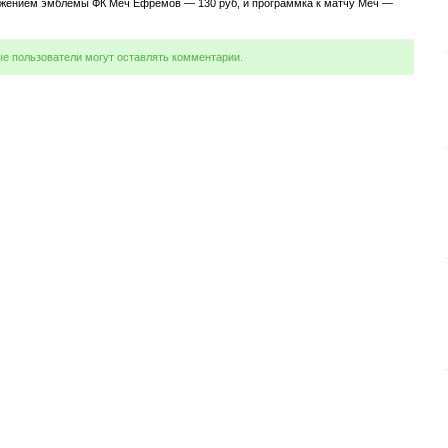
ажением эмблемы ФК Меч Ефремов — 130 руб, и программка к матчу Меч —
ые пользователи могут оставлять комментарии.