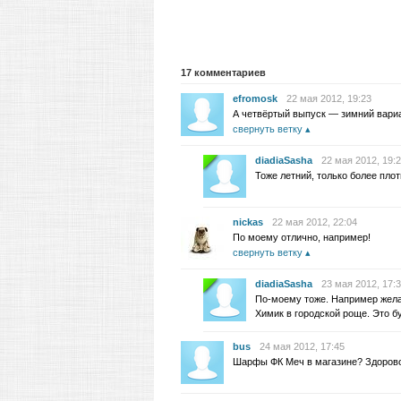
17
комментариев
efromosk
22 мая 2012, 19:23
А четвёртый выпуск — зимний вари
свернуть ветку
diadiaSasha
22 мая 2012, 19:
Тоже летний, только более плот
nickas
22 мая 2012, 22:04
По моему отлично, например!
свернуть ветку
diadiaSasha
23 мая 2012, 17:
По-моему тоже. Например жела
Химик в городской роще. Это бу
bus
24 мая 2012, 17:45
Шарфы ФК Меч в магазине? Здорово