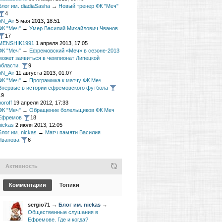
Блог им. diadiaSasha
→
Новый тренер ФК "Меч"
4
oN_Air
5 мая 2013, 18:51
ФК "Меч"
→
Умер Василий Михайлович Чванов
17
MENSHIK1991
1 апреля 2013, 17:05
ФК "Меч"
→
Ефремовский «Меч» в сезоне-2013
может заявиться в чемпионат Липецкой
области.
9
oN_Air
11 августа 2013, 01:07
ФК "Меч"
→
Программка к матчу ФК Меч.
Впервые в истории ефремовского футбола
19
boroff
19 апреля 2012, 17:33
ФК "Меч"
→
Обращение болельщиков ФК Меч
Ефремов
18
nickas
2 июля 2013, 12:05
Блог им. nickas
→
Матч памяти Василия
Чванова
6
Активность
Комментарии
Топики
sergio71
→
Блог им. nickas
→
Общественные слушания в
Ефремове. Где и когда?