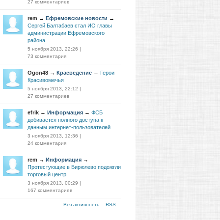
27 комментариев
rem
→
Ефремовские новости
→
Сергей Балтабаев стал ИО главы
администрации Ефремовского
района
5 ноября 2013, 22:26
|
73 комментария
Ogon48
→
Краеведение
→
Герои
Красивомечья
5 ноября 2013, 22:12
|
27 комментариев
efrik
→
Информация
→
ФСБ
добивается полного доступа к
данным интернет-пользователей
3 ноября 2013, 12:36
|
24 комментария
rem
→
Информация
→
Протестующие в Бирюлево подожгли
торговый центр
3 ноября 2013, 00:29
|
167 комментариев
Вся активность
RSS