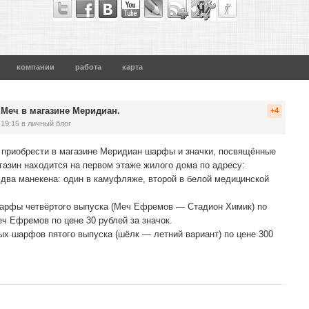
компании
работа
карта
 Меч в магазине Меридиан.
+4
 19:15
в личный блог
приобрести в магазине Меридиан шарфы и значки, посвящённые
зин находится на первом этаже жилого дома по адресу:
 два манекена: один в камуфляже, второй в белой медицинской
арфы четвёртого выпуска (Меч Ефремов — Стадион Химик) по
еч Ефремов по цене 30 рублей за значок.
ых шарфов пятого выпуска (шёлк — летний вариант) по цене 300