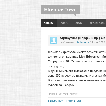
Efremov Town
топики
блоги
люди
активность
Атрибутика (шарфы и пр.) ФК
опубликовал
diadiasasha
22 мая 2012,
Любители футбола имеют возможность 
футбольной команде Меч Ефремов. Мага
Свердлова, 46. Около него выставлены
спецодежде.
В данный момент имеются в продаже ш
цене 350 рублей за шарфик, и значки М
В это воскресенье ждём появление нов
рублей за шарфик.
шарфы
,
ФК Меч
,
значки
В избранное
Поделиться