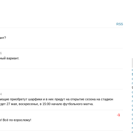
RSS
ант?
26
ный вариант.
34
ющие приобретут шарфики и в них придут на открытие сезона на стадион
дет 27 мая, воскресенье, в 15:00 начало футбольного матча.
-1
! Всё по-взрослому!