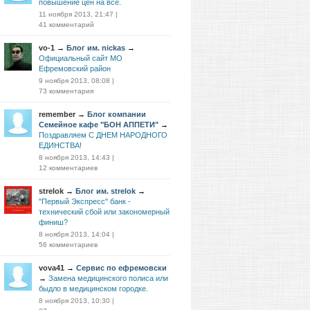
повышение цен на все.
11 ноября 2013, 21:47
|
41 комментарий
vo-1
→
Блог им. nickas
→
Официальный сайт МО
Ефремовский район
9 ноября 2013, 08:08
|
73 комментария
remember
→
Блог компании
Семейное кафе "БОН АППЕТИ"
→
Поздравляем С ДНЕМ НАРОДНОГО
ЕДИНСТВА!
8 ноября 2013, 14:43
|
12 комментариев
strelok
→
Блог им. strelok
→
"Первый Экспресс" банк -
технический сбой или закономерный
финиш?
8 ноября 2013, 14:04
|
56 комментариев
vova41
→
Сервис по ефремовски
→
Замена медицинского полиса или
быдло в медицинском городке.
8 ноября 2013, 10:30
|