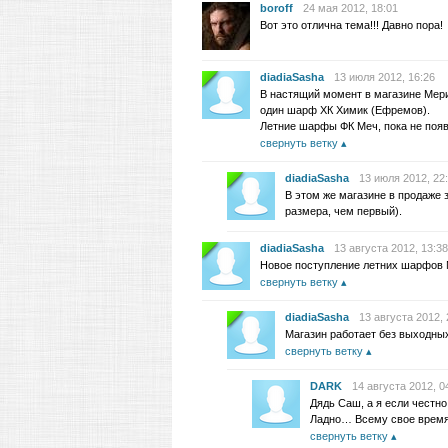
boroff
24 мая 2012, 18:01
Вот это отлична тема!!! Давно пора!
diadiaSasha
13 июля 2012, 16:26
В настящий момент в магазине Мер
один шарф ХК Химик (Ефремов).
Летние шарфы ФК Меч, пока не появ
свернуть ветку
diadiaSasha
13 июля 2012, 22
В этом же магазине в продаже 
размера, чем первый).
diadiaSasha
13 августа 2012, 13:38
Новое поступление летних шарфов 
свернуть ветку
diadiaSasha
13 августа 2012, 
Магазин работает без выходны
свернуть ветку
DARK
14 августа 2012, 0
Дядь Саш, а я если честн
Ладно… Всему свое время
свернуть ветку