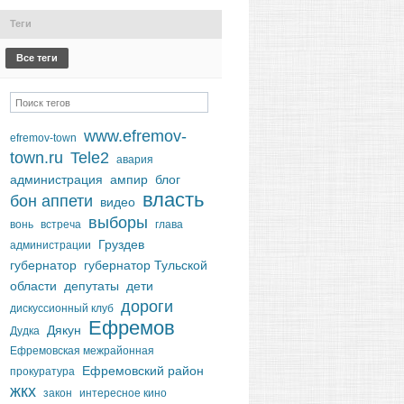
Теги
Все теги
www.efremov-
efremov-town
town.ru
Tele2
авария
администрация
ампир
блог
власть
бон аппети
видео
выборы
вонь
встреча
глава
Груздев
администрации
губернатор
губернатор Тульской
области
депутаты
дети
дороги
дискуссионный клуб
Ефремов
Дякун
Дудка
Ефремовская межрайонная
Ефремовский район
прокуратура
жкх
закон
интересное кино