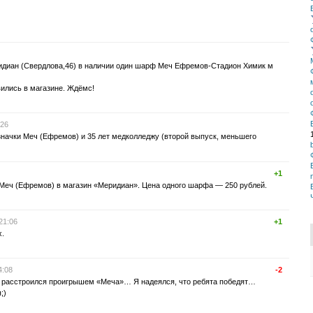
идиан (Свердлова,46) в наличии один шарф Меч Ефремов-Стадион Химик м
ились в магазине. Ждёмс!
:26
значки Меч (Ефремов) и 35 лет медколледжу (второй выпуск, меньшего
+1
Меч (Ефремов) в магазин «Меридиан». Цена одного шарфа — 250 рублей.
21:06
+1
х.
4:08
-2
о расстроился проигрышем «Меча»… Я надеялся, что ребята победят…
;)