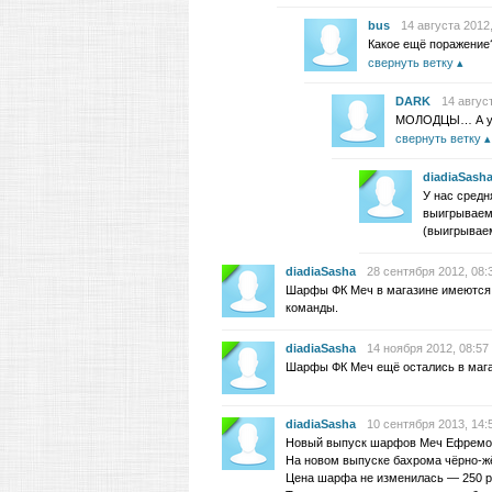
bus
14 августа 2012,
Какое ещё поражение
свернуть ветку
DARK
14 авгус
МОЛОДЦЫ… А у ко
свернуть ветку
diadiaSash
У нас средн
выигрываем 
(выигрываем
diadiaSasha
28 сентября 2012, 08:
Шарфы ФК Меч в магазине имеются в
команды.
diadiaSasha
14 ноября 2012, 08:57
Шарфы ФК Меч ещё остались в мага
diadiaSasha
10 сентября 2013, 14:
Новый выпуск шарфов Меч Ефремов,
На новом выпуске бахрома чёрно-жё
Цена шарфа не изменилась — 250 р