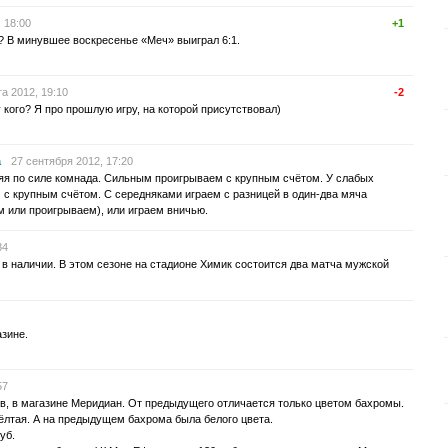
 18:00
+1
? В минувшее воскресенье «Меч» выиграл 6:1.
та 2012, 19:10
-2
го? Я про прошлую игру, на которой присутствовал)
a
27 сентября 2012, 17:20
яя по силе комнада. Сильным проигрываем с крупным счётом. У слабых
с крупным счётом. С середняками играем с разницей в один-два мяча
 или проигрываем), или играем вничью.
34
 наличии. В этом сезоне на стадионе Химик состоится два матча мужской
зине.
57
 в магазине Меридиан. От предыдущего отличается только цветом бахромы.
лтая. А на предыдущем бахрома была белого цвета.
уб.