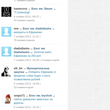
27 комментариев
baranovsv
→
Блог им. Slavyn
→
"Сталинград"
8 ноября 2013, 08:37
|
19 комментариев
rem
→
Блог им. diadiaSasha
→
мигранты в Ефремове
7 ноября 2013, 21:32
|
78 комментариев
diadiaSasha
→
Блог им.
diadiaSasha
→
Золотая книга
Ефремова за 250 руб
7 ноября 2013, 20:46
|
3 комментария
oN_Air
→
Муниципальные
закупки
→
Избавить Ефремов от
бродячих собак будет стоить
полмиллиона рублей.
6 ноября 2013, 16:58
|
53 комментария
sergio71
→
Блог им. krychok
→
гибель домашних животных на
дорогах.
6 ноября 2013, 16:10
|