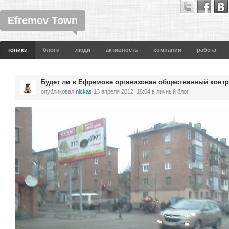
Efremov Town
топики
блоги
люди
активность
компании
работа
Будет ли в Ефремове организован общественный контр
опубликовал
nickas
13 апреля 2012, 18:04
в личный блог