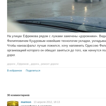
На улицах Ефремова рядом с лужами замечены «дорожники». Вид
Филипповичем Куцуровым новейшие технологии укладки, укладыва
Чтобы наноасфальт лучше ложился, хочу напомнить Одиссею Фили
организацией которого он обещал заняться до того, как начнутся 
дорог.
дороги
,
Ефремов
,
дорога
,
ремонт дороги
В избранное
Поделиться
30
комментариев
marmon
13 апреля 2012, 18:13