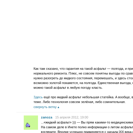
Как там сказано, что гарантия на такой асфальт — полгода, и пр
нормального ремонта. Плюс, не совсем понятны выгоды по сра
нужно разогреть до жидкого состояния, перемешать, и здесь сто
возможно золотой покажется, на полгода. Единственная выгода,
можно такой асфальт в любую погоду класть.
Здесь
ещё про жидкий асфальт небольшая статейка. А вообще, в
теме. Либо технология совсем зелёная, либо сомнительная.
свернуть ветку
zanoza
15 апреля 2012, 19:00
...«жидкий асфальт» ))) — Вы прям какими-то медицинским
На самом деле в Инете полно информации о литом асфальт
взгляните. Вполне успешно применяется с начала IХХ века 