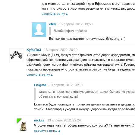
для меня остается загадкой, где в Ефремове могут варить 
кстати, стоимость ямочного ремонта литым несколько до
свернуть ветку
efrik
15 апреля 2012, 19:53
Литой асфальтобетон
Вот как он называется по-научному, буду знать :)
KyMaTo3
13 апреля 2012, 20:10
Учился в МАДИ(ГТУ), факультет строительства дорог, аэродромов, м
ефремовской технологии укладки.один раз заглянул в проектно-смет
разницей проектного и фактического объема материала! жуть! Говорю,
пока за их проектировку, строительство и ремонт не будет введена у
свернуть ветку
Enigma
13 апреля 2012, 20:19
заглянул в проектно-сметную документацию! был жутко удивл
объема материала! жуть!
Если все будет совпадать, то как же деньги отмывать и дворцы с
теме?.. Миллиарды уходят в никуда, дороги как будто поле бом
nickas
13 апреля 2012, 22:24
Что думаешь на счет общественного контроля? Ты нам нужен! :)
свернуть ветку