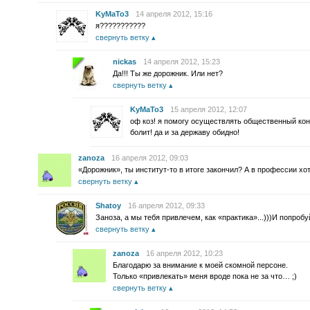
KyMaTo3
14 апреля 2012, 15:16
я???????????
свернуть ветку
nickas
14 апреля 2012, 15:23
Да!!! Ты же дорожник. Или нет?
свернуть ветку
KyMaTo3
15 апреля 2012, 12:07
оф коз! я помогу осуществлять общественный конт
болит! да и за державу обидно!
zanoza
16 апреля 2012, 09:03
«Дорожник», ты институт-то в итоге закончил? А в профессии хот
свернуть ветку
Shatoy
16 апреля 2012, 09:33
Заноза, а мы тебя привлечем, как «практика»...)))И попроб
свернуть ветку
zanoza
16 апреля 2012, 10:23
Благодарю за внимание к моей скомной персоне.
Только «привлекать» меня вроде пока не за что… ;)
свернуть ветку