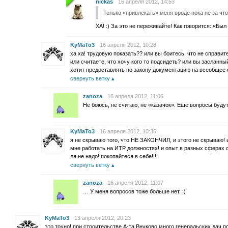
nickas
16 апреля 2012, 14:53
Только «привлекать» меня вроде пока не за что
ХА! :) За это не переживайте! Как говорится: «Был
KyMaTo3
16 апреля 2012, 10:28
ха ха! трудовую показать?? или вы боитесь, что не справ
или считаете, что хочу кого то подсидеть? или вы засланный
хотит предоставлять по закону документацию на всеобщее
свернуть ветку
zanoza
16 апреля 2012, 11:06
Не боюсь, не считаю, не «казачок». Еще вопросы будут
KyMaTo3
16 апреля 2012, 10:35
я не скрываю того, что НЕ ЗАКОНЧИЛ, и этого не скрываю! и
мне работать на ИТР должностях! и опыт в разных сферах ст
ля не надо! покопайтеся в себе!!!
свернуть ветку
zanoza
16 апреля 2012, 11:07
… У меня вопросов тоже больше нет. ;)
KyMaTo3
13 апреля 2012, 20:23
это точно! при строительстве А-та Внуково много генеральских дач п