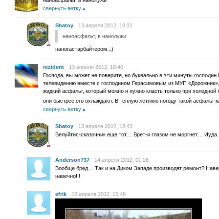
наноасфальт, в нанолужи
свернуть ветку
Shatoy
13 апреля 2012, 18:31
наноасфальт, в нанолужи
наногастарбайтером...)
rezident
13 апреля 2012, 18:40
Господа, вы может не поверите, но буквально в эти минуты господи
телевидению вместе с господином Герасимовым из МУП «Дорожник», 
жидкий асфальт, который можно и нужно класть только при холодной 
они быстрее его охлаждают. В тёплую летнюю погоду такой асфальт к
свернуть ветку
Shatoy
13 апреля 2012, 18:43
Велуйтис-сказочник еще тот… Врет-и глазом не моргнет… Иуд
Anderson737
14 апреля 2012, 01:28
Вообще бред… Так и на Диком Западе производят ремонт? Наве
навечно!!!
efrik
15 апреля 2012, 15:48