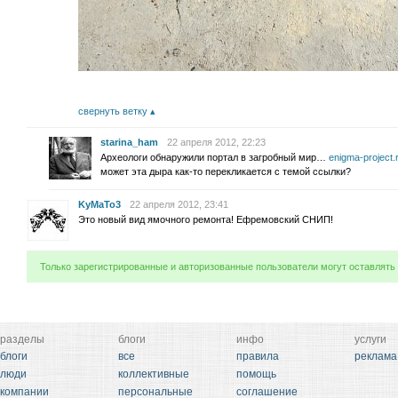
свернуть ветку
starina_ham
22 апреля 2012, 22:23
Археологи обнаружили портал в загробный мир…
enigma-project.
может эта дыра как-то перекликается с темой ссылки?
KyMaTo3
22 апреля 2012, 23:41
Это новый вид ямочного ремонта! Ефремовский СНИП!
Только зарегистрированные и авторизованные пользователи могут оставлять
разделы
блоги
инфо
услуги
блоги
все
правила
реклама
люди
коллективные
помощь
компании
персональные
соглашение