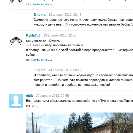
свернуть ветку
Enigma
13 апреля 2012, 20:45
Самое интересное- это же не «точечная» кража бюджетных денег
никому и дела нет… Я и говорю-узаконенное отмывание бабла (с
KyMaTo3
13 апреля 2012, 22:20
как сказал антибиотик:
— В России надо воровать вагонами!
и правда, лихие 90-е в этой золотой сфере продолжаются… материал
кубов!!!
свернуть ветку
Enigma
14 апреля 2012, 00:27
Я слашала, что это полным ходом идет на стройках олимпийских
там работал… Причем, это помимо переводов «налево» финанс
пенсии и пособия, и вообще, вся социалка- позор!
efrik
22 апреля 2012, 20:55
Вот такая ямка образовалась на перекрёстке ул.Тургенева и ул.Горьк
метр…