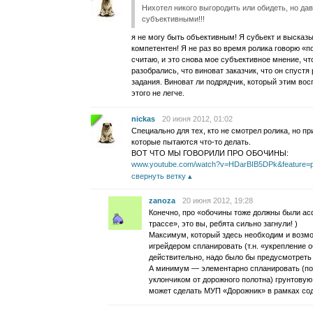
Нихотел никого выгородить или обидеть, но да
субъективными!!!
я не могу быть объективным! Я субьект и высказы
компетентен! Я не раз во время ролика говорю «п
считаю, и это снова мое субъективное мнение, ч
разобрались, что виноват заказчик, что он спустя
задания. Виноват ли подрядчик, который этим во
этого не легче.
nickas
20 июня 2012, 01:02
Специально для тех, кто не смотрел ролика, но п
которые пытаются что-то делать.
ВОТ ЧТО МЫ ГОВОРИЛИ ПРО ОБОЧИНЫ:
www.youtube.com/watch?v=HDarBIB5DPk&feature=
свернуть ветку
zanoza
20 июня 2012, 19:28
Конечно, про «обочины тоже должны были асф
трассе», это вы, ребята сильно загнули! )
Максимум, который здесь необходим и возм
игрейдером спланировать (т.н. «укрепление о
действительно, надо было бы предусмотреть 
А минимум — элементарно спланировать (по
уклончиком от дорожного полотна) грунтовую
может сделать МУП «Дорожник» в рамках сод