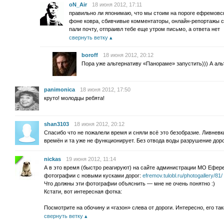
oN_Air
18 июня 2012, 17:11
правильно ли японимаю, что мы стоим на пороге ефремовско
фоне ковра, сбивчивые комментаторы, онлайн-репортажы 
пали почту, отпраивл тебе еще утром письмо, а ответа нет
свернуть ветку
boroff
18 июня 2012, 20:12
Пора уже альтернативу «Панораме» запустить))) А аль
panimonica
18 июня 2012, 17:50
круто! молодцы ребята!
shan3103
18 июня 2012, 20:12
Спасибо что не пожалели время и сняли всё это безобразие. Ливневки
времён и та уже не функционирует. Без отвода воды разрушение доро
nickas
19 июня 2012, 11:14
А в это время (быстро реагируют) на сайте администрации МО Ефер
фотографии с новыми кусками дорог:
efremov.tulobl.ru/photogallery/81/
Что должны эти фотографии объяснить — мне не очень понятно :)
Кстати, вот интересная фотка:
Посмотрите на обочину и «газон» слева от дороги. Интересно, его та
свернуть ветку