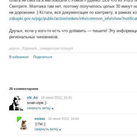
Ольга не смогла и мы поехали с Ромой Руденко. Все что из этого 
Смотрите. Монтажа там нет, поэтому получилось целых 30 минут на
не дорожники :) Кстати, вся документация по контракту, в рамках к
zakupki.gov.ru/pgz/public/action/orders/info/common_info/show?notific
Друзья, если у кого-то есть что добавить — пишите! Эту информац
региональных чиновников.
дороги
,
Ефремов
,
гражданская позиция
В избранное
Поделиться
26
комментариев
oN_Air
18 июня 2012, 16:41
tvrain-style ;)
свернуть ветку
nickas
18 июня 2012, 16:46
:) ГЫ :)
свернуть ветку