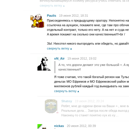
вечноулыбающемуся хозяину ресурса-учись отвечать за сво
свернуть ветку
Paulis
19 июня 2012, 18:31
Присоеденяюсь к предыдущему оратору. Непонятно на к
ссылочка на аукцион, покажите мне, где там про обоч
отдельный контракт, только его нету. А на нет и суда не
А время покажет на сколько они качественные!!!<br /
ЗЫ: Нихотел никого выгородить или обидеть, но давай
свернуть ветку
oN_Air
19 июня 2012, 19:02
А то, что дороги делают это уже большой +. А 
качественные!!
Я тоже считаю, что такой богатый регион как Тул
деньгах МО Ефремов и МО Ефремовский район мог
миллионов рублей каждый год выкидывать на заме
свернуть ветку
Shatoy
19 июня 2012, 20:24
Ребят, мне до едрени фени на Ваши +-, мне 
Реальные дела… Завтра после обеда выход 
Наконец-то станет понятно хук из ху…
nickas
20 июня 2012, 00:39