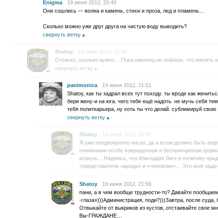
Enigma
19 июня 2012, 20:40
Они сошлись — волна и камень, стихи и проза, лед и пламень…
Сколько можно уже друг друга на чистую воду выводить?
свернуть ветку
Shatoy
19 июня 2012, 21:38
Столько, сколько нужно… Пока наконец не поймем, что менять 
свернуть ветку
panimonica
19 июня 2012, 21:51
Shatoy, как ты задрал всех тут походу. ты вроде как женить
бери жену-и на юга. чего тебе ещё надоть. не мучь себя тем
тебя политкарьера, ну хоть ты что делай. сублимируй свою 
свернуть ветку
Shatoy
19 июня 2012, 21:56
Я уже неоднократно писал, да и всем должно быть вид
понимании-особо извращенная и беспринципная форма 
атакую… Надеюсь, что благодаря Лиге в политику прид
«представитель народа» и «чиновник»… Это-моя задача
Shatoy
19 июня 2012, 21:59
пани, а в чем вообще трудности-то? Давайте пообщаем
-глаза»)))Администрация, поди?)))Завтра, после суда
Отвыкайте от выкриков из кустов, отстаивайте свое 
Вы-ГРАЖДАНЕ…