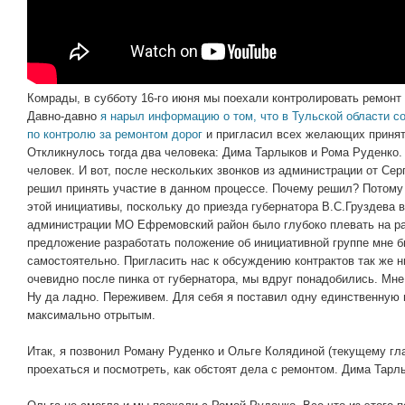
Комрады, в субботу 16-го июня мы поехали контролировать ремонт 
Давно-давно
я нарыл информацию о том, что в Тульской области с
по контролю за ремонтом дорог
и пригласил всех желающих принят
Откликнулось тогда два человека: Дима Тарлыков и Рома Руденко. 
человек. И вот, после нескольких звонков из администрации от Сер
решил принять участие в данном процессе. Почему решил? Потому ч
этой инициативы, поскольку до приезда губернатора В.С.Груздева 
администрации МО Ефремовский район было глубоко плевать на ра
предложение разработать положение об инициативной группе мне 
самостоятельно. Пригласить нас к обсуждению контрактов так же ни
очевидно после пинка от губернатора, мы вдруг понадобились. Мне
Ну да ладно. Переживем. Для себя я поставил одну единственную 
максимально отрытым.
Итак, я позвонил Роману Руденко и Ольге Колядиной (текущему гл
проехаться и посмотреть, как обстоят дела с ремонтом. Дима Тарл