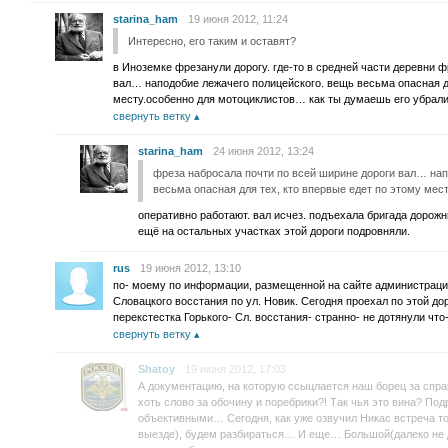
starina_ham
19 июня 2012, 11:24
Интересно, его таким и оставят?
в Иноземке фрезанули дорогу. где-то в средней части деревни 
вал… наподобие лежачего полицейского. вещь весьма опасная дл
месту.особенно для мотоциклистов… как ты думаешь его убрали
свернуть ветку
starina_ham
24 июня 2012, 13:24
фреза набросала почти по всей ширине дороги вал… нап
весьма опасная для тех, кто впервые едет по этому мес
оперативно работают. вал исчез. подъехала бригада дорожн
ещё на остальных участках этой дороги подровняли.
rus
19 июня 2012, 13:10
по- моему по информации, размещенной на сайте администрации
Словацкого восстания по ул. Новик. Сегодня проехал по этой до
перекстестка Горького- Сл. восстания- странно- не дотянули чт
свернуть ветку
Shatoy
19 июня 2012, 17:03
А документацию, на которую ссыцлается наш борец за спра
хоть слово за обочину и поребрики?! Так чья это вина? По
объективными… Сегодня, как уже озвучил Никас встреча то
выезде), будем разбираться… И еще… Большой(далеко не 