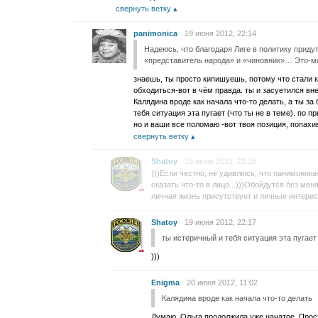
свернуть ветку
panimonica
19 июня 2012, 22:14
Надеюсь, что благодаря Лиге в политику приду
«представитель народа» и «чиновник»… Это-
знаешь, ты просто кипишуешь, потому что стали к
обходиться-вот в чём правда. ты и засуетился вне
Калядина вроде как начала что-то делать, а ты за
тебя ситуация эта пугает (что ты не в теме). по п
но и ваши все поломаю -вот твоя позиция, попах
свернуть ветку
Shatoy
19 июня 2012, 22:16
)))Если честно, не удивлюсь, что панимоника
сказать что-то в лицо...)))Обойдутся без м
личная жизнь присутствует и личные интересы
Shatoy
19 июня 2012, 22:17
ты истеричный и тебя ситуация эта пугает
)))
Enigma
20 июня 2012, 11:02
Калядина вроде как начала что-то делать
Думаю, Ольга продолжила уже начатое. Прос