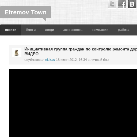
Efremov Town
топики
блоги
люди
активность
компании
работа
Инициативная группа граждан по контролю ремонта дор
ВИДЕО.
опубликовал
nickas
18 июня 2012, 16:34
в личный блог