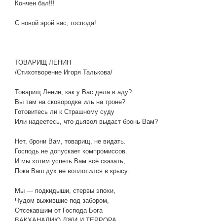
Кончен бал!!!
С новой эрой вас, господа!
ТОВАРИЩ ЛЕНИН
/Стихотворение Игоря Талькова/
Товарищ Ленин, как у Вас дела в аду?
Вы там на сковородке иль на троне?
Готовитесь ли к Страшному суду
Или надеетесь, что дьявол выдаст бронь Вам?
Нет, брони Вам, товарищ, не видать.
Господь не допускает компромиссов.
И мы хотим успеть Вам всё сказать,
Пока Ваш дух не воплотился в крысу.
Мы — подкидыши, стервы эпохи,
Чудом выжившие под забором,
Отсекавшим от Господа Бога
ВАКХАНАЛИЮ ЛЖИ И ТЕРРОРА.