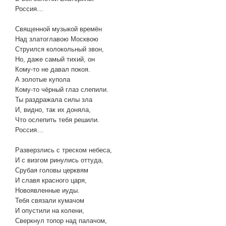
Россия…
Священной музыкой времён
Над златоглавою Москвою
Струился колокольный звон,
Но, даже самый тихий, он
Кому-то не давал покоя.
А золотые купола
Кому-то чёрный глаз слепили.
Ты раздражала силы зла
И, видно, так их доняла,
Что ослепить тебя решили.
Россия…
Разверзлись с треском небеса,
И с визгом ринулись оттуда,
Срубая головы церквям
И славя красного царя,
Новоявленные иуды.
Тебя связали кумачом
И опустили на колени,
Сверкнул топор над палачом,