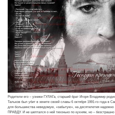
Родители его – узники ГУЛАГа, старший брат Игоря Владимир родил
Тальков был убит в зените своей славы 6 октября 1991-го года в Сан
для большинства неведомую, «забытую», на десятилетия надежно 
ПРАВДУ. И не шептался о ней тихонько по кухням, но – безстрашн