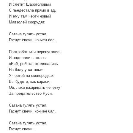
И слетит Шароголовый
С пьедестала прямо в ад,
И ему там черти новый
Мавзолей соорудят.
Сатана гулять устал,
Гаснут свечи, кончен бал.
Партработники перепугались
И наделали в штаны:
«Всё, ребята, отплясались
На балу у сатаны».
У чертей на сковородках
Вы будете, как караси,
Ой, лихо вжаривать чечётку
За предательство Руси.
Сатана гулять устал,
Гаснут свечи, кончен бал.
Сатана гулять устал,
Гаснут свечи…