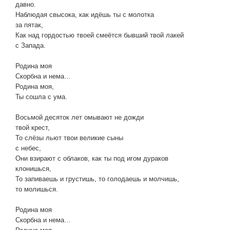
давно.
Наблюдая свысока, как идёшь ты с молотка
за пятак,
Как над гордостью твоей смеётся бывший твой лакей
с Запада.
Родина моя
Скорбна и нема…
Родина моя,
Ты сошла с ума.
Восьмой десяток лет омывают не дожди
твой крест,
То слёзы льют твои великие сыны
с небес,
Они взирают с облаков, как ты под игом дураков
клонишься,
То запиваешь и грустишь, то голодаешь и молчишь,
то молишься.
Родина моя
Скорбна и нема…