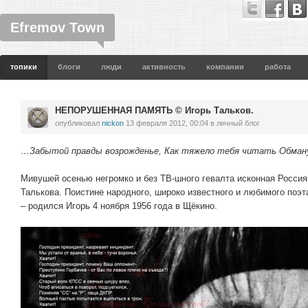
Efremov Town
топики
блоги
люди
активность
компании
работа
НЕПОРУШЕННАЯ ПАМЯТЬ © Игорь Тальков.
опубликовал
nickon
13 февраля 2012, 00:04
в личный блог
…Забытой правды возрожденье, Как тяжело тебя читать Обман
Мивушей осенью негромко и без ТВ-шного гевалта исконная Россия
Талькова. Поистине народного, широко известного и любимого поэт
– родился Игорь 4 ноября 1956 года в Щёкино.