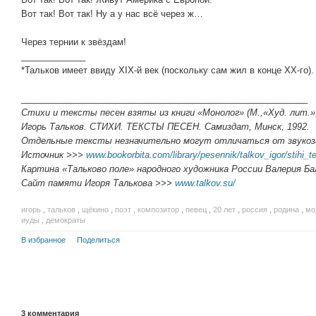
Вот так! Вот так! Ну а у нас всё через ж…
Через тернии к звёздам!
_____________
*Тальков имеет ввиду XIX-й век (поскольку сам жил в конце XX-го).
__________________________________________________________
Стихи и тексты песен взяты из книги «Монолог» (М.,«Худ. лит.»,
Игорь Тальков. СТИХИ. ТЕКСТЫ ПЕСЕН. Самиздат, Минск, 1992.
Отдельные тексты незначительно могут отличаться от звукоз
Источник >>>
www.bookorbita.com/library/pesennik/talkov_igor/stihi_t
Картина «Тальково поле» народного художника России Валерия Ба
Сайт памяти Игоря Талькова >>>
www.talkov.su/
игорь
,
тальков
,
щёкино
,
поэт
,
композитор
,
певец
,
20 лет
,
россия
,
родина
,
мо
иуды
,
демократы
В избранное
Поделиться
3
комментария