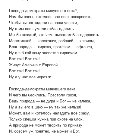
Господа-демократы минувшего века*,
Нам бы очень хотелось вас всех воскресить,
Чтобы вы поглядели на наши успехи,
Ну а мы вас сумели отблагодарить.
Мы бы каждый, кто чем, выражал благодарность:
Молотилкой — колхозник, рабочий — ключом,
Враг народа — киркою, протезом — афганец,
Ну а я б кой-кому засветил кирпичом.
Вот так! Вот так!
Живут Америка с Европой.
Вот так! Вот так!
Ну а у нас всё через ж…
Господа-демократы минувшего века,
И чего вы бесились, Престолу грозя,
Ведь природа — не дура и Бог — не калека,
Ну а вы его в шею — ну так же нельзя!
Может, вам и хотелось наладить всё сразу,
Только спешка нужна при охоте на блох,
А природа не может творить по приказу
И, совсем уж понятно, не может и Бог.