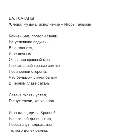
БАЛ САТАНЫ
/Слова, музыка, исполнение – Игорь Тальков/
Кончен бал, погасли свечи,
Не успевшие поджечь
Всю планету,
И не вечным
Оказался красный меч,
Пропитавший кровью землю
Невиновной стороны,
Что бельмом сияла белым
В чёрном глазе сатаны.
Сатана гулять устал,
Гаснут свечи, кончен бал.
И на площади на Красной,
На которой дьявол жил,
Перестанут поджигаться
Те, кого допёк режим.