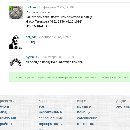
nickon
13 февраля 2012, 00:06
Светлой памяти
нашего земляка, поэта, композитора и певца
Игоря Талькова (4.11.1956 +6.10.1991)
ПОСВЯЩАЕТСЯ.
oN_Air
7 октября 2012, 14:59
21 год…
KyMaTo3
7 октября 2012, 16:59
он обещал вернуться. светлая память!
Только зарегистрированные и авторизованные пользователи могут оставлять
разделы
блоги
инфо
услуги
блоги
все
правила
реклама
люди
коллективные
помощь
компании
персональные
соглашение
работа
корпоративные
статистика
топ