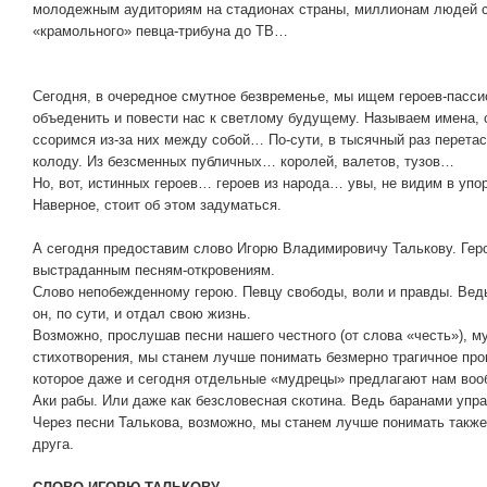
молодежным аудиториям на стадионах страны, миллионам людей с 
«крамольного» певца-трибуна до ТВ…
Сегодня, в очередное смутное безвременье, мы ищем героев-пасси
объеденить и повести нас к светлому будущему. Называем имена, 
ссоримся из-за них между собой… По-сути, в тысячный раз перет
колоду. Из безсменных публичных… королей, валетов, тузов…
Но, вот, истинных героев… героев из народа… увы, не видим в упор
Наверное, стоит об этом задуматься.
А сегодня предоставим слово Игорю Владимировичу Талькову. Гер
выстраданным песням-откровениям.
Слово непобежденному герою. Певцу свободы, воли и правды. Вед
он, по сути, и отдал свою жизнь.
Возможно, прослушав песни нашего честного (от слова «честь»), м
стихотворения, мы станем лучше понимать безмерно трагичное пр
которое даже и сегодня отдельные «мудрецы» предлагают нам во
Аки рабы. Или даже как безсловесная скотина. Ведь баранами упр
Через песни Талькова, возможно, мы станем лучше понимать также 
друга.