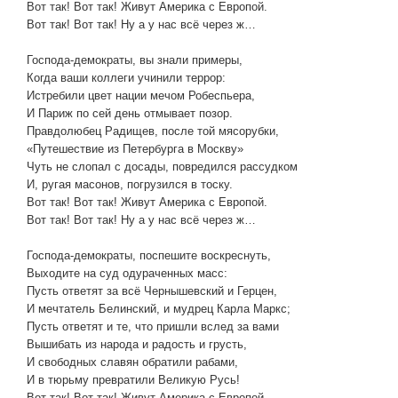
Вот так! Вот так! Живут Америка с Европой.
Вот так! Вот так! Ну а у нас всё через ж…
Господа-демократы, вы знали примеры,
Когда ваши коллеги учинили террор:
Истребили цвет нации мечом Робеспьера,
И Париж по сей день отмывает позор.
Правдолюбец Радищев, после той мясорубки,
«Путешествие из Петербурга в Москву»
Чуть не слопал с досады, повредился рассудком
И, ругая масонов, погрузился в тоску.
Вот так! Вот так! Живут Америка с Европой.
Вот так! Вот так! Ну а у нас всё через ж…
Господа-демократы, поспешите воскреснуть,
Выходите на суд одураченных масс:
Пусть ответят за всё Чернышевский и Герцен,
И мечтатель Белинский, и мудрец Карла Маркс;
Пусть ответят и те, что пришли вслед за вами
Вышибать из народа и радость и грусть,
И свободных славян обратили рабами,
И в тюрьму превратили Великую Русь!
Вот так! Вот так! Живут Америка с Европой.