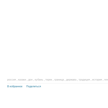
россия
,
казаки
,
дон
,
кубань
,
терек
,
граница
,
держава
,
традиция
,
история
,
ге
В избранное
Поделиться