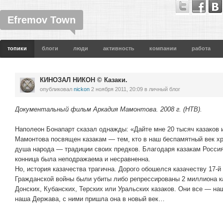
Efremov Town
топики
блоги
люди
активность
компании
работа
КИНОЗАЛ НИКОН © Казаки.
опубликовал
nickon
2 ноября 2011, 20:09
в личный блог
Документальный фильм Аркадия Мамонтова. 2008 г. (НТВ).
Наполеон Бонапарт сказал однажды: «Дайте мне 20 тысяч казаков 
Мамонтова посвящен казакам — тем, кто в наш беспамятный век хра
душа народа — традиции своих предков. Благодаря казакам Росси
конница была неподражаема и несравненна.
Но, история казачества трагична. Дорого обошелся казачеству 17-й 
Гражданской войны были убиты либо репрессированы 2 миллиона к
Донских, Кубанских, Терских или Уральских казаков. Они все — на
наша Держава, с ними пришла она в новый век…