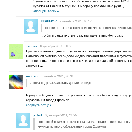
Чудится мне, готовишь ты себе теплое местечко в новом МУ «Е
кусочек от России-матушки? Смотри, у нас длинные руки! :)
свернуть ветку
EFREMOV
7 декабря 2011, 10:17
готовишь ты себе теплое местечко в новом МУ «Ефремв
Кто бы его еще пустил туда, на подлете вырубят сразу
zanoza
6 декабря 2011, 18:06
Профессионалы в данном случае — это, наверно, «менеджеры по кли
Санитарная очистка леса (если угодно, парка)от валежника и сухост
которое достаточно проводить раз в 5-10 лет. Глобальной проблемы я
заложить…
rezident
6 декабря 2011, 20:31
А пока надо закладывать деньги в бюджет
Городской бюджет только тогда сможет тратить себя на рощу, когда 
образования город Ефремов
свернуть ветку
y_fed
6 декабря 2011, 21:25
Городской бюджет только тогда сможет тратить себя на рощу,
муниципального образования город Ефремов