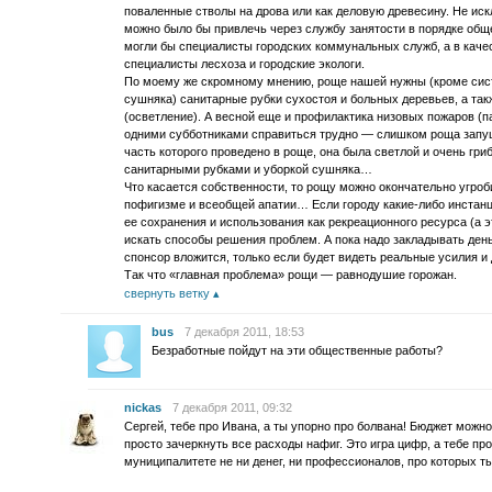
поваленные стволы на дрова или как деловую древесину. Не ис
можно было бы привлечь через службу занятости в порядке общ
могли бы специалисты городских коммунальных служб, а в кач
специалисты лесхоза и городские экологи.
По моему же скромному мнению, роще нашей нужны (кроме сист
сушняка) санитарные рубки сухостоя и больных деревьев, а та
(осветление). А весной еще и профилактика низовых пожаров (п
одними субботниками справиться трудно — слишком роща запущ
часть которого проведено в роще, она была светлой и очень гри
санитарными рубками и уборкой сушняка…
Что касается собственности, то рощу можно окончательно угро
пофигизме и всеобщей апатии… Если городу какие-либо инстан
ее сохранения и использования как рекреационного ресурса (а э
искать способы решения проблем. А пока надо закладывать день
спонсор вложится, только если будет видеть реальные усилия и 
Так что «главная проблема» рощи — равнодушие горожан.
свернуть ветку
bus
7 декабря 2011, 18:53
Безработные пойдут на эти общественные работы?
nickas
7 декабря 2011, 09:32
Сергей, тебе про Ивана, а ты упорно про болвана! Бюджет можн
просто зачеркнуть все расходы нафиг. Это игра цифр, а тебе пр
муниципалитете не ни денег, ни профессионалов, про которых т