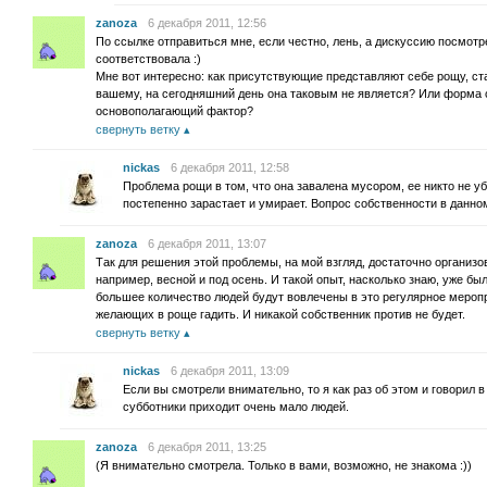
zanoza
6 декабря 2011, 12:56
По ссылке отправиться мне, если честно, лень, а дискуссию посмот
соответствовала :)
Мне вот интересно: как присутствующие представляют себе рощу, ст
вашему, на сегодняшний день она таковым не является? Или форма
основополагающий фактор?
свернуть ветку
nickas
6 декабря 2011, 12:58
Проблема рощи в том, что она завалена мусором, ее никто не уби
постепенно зарастает и умирает. Вопрос собственности в данно
zanoza
6 декабря 2011, 13:07
Так для решения этой проблемы, на мой взгляд, достаточно организов
например, весной и под осень. И такой опыт, насколько знаю, уже бы
большее количество людей будут вовлечены в это регулярное меропр
желающих в роще гадить. И никакой собственник против не будет.
свернуть ветку
nickas
6 декабря 2011, 13:09
Если вы смотрели внимательно, то я как раз об этом и говорил в 
субботники приходит очень мало людей.
zanoza
6 декабря 2011, 13:25
(Я внимательно смотрела. Только в вами, возможно, не знакома :))