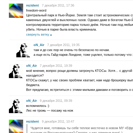
rezident
7 декабря 2011, 17:36
freedom-word
Центральный парк в Нью-Йорке. Земля там стоит астрономических су
каменных джунглей и выхлопных газов. Однако даже в богатом Нью-
контролировала территорию парка только днём. Ночью там под любым
убить. Ночью в парке была власть криминала.
свернуть ветку
oN_Air
7 декабря 2011, 19:35
там и до сих пор не очень-то безопасно по ночам.
а еще есть Гайд-паркв Лондоне, тоже уцелел, только потому что
oN_Air
7 декабря 2011, 19:39
моё мнение, вопрос рощи должны затронуть КТОСы. Хотя… с другой 
находится?
КТОСы скажут, у нас своих проблем хватает, нам надо брошюрку вып
бюджета.
Вот предлагаю, встретиться с этими милыми дамами и поговорить о 
oN_Air
9 декабря 2011, 09:39
вспомнилось :)
Лес не трожь — посажу на нож
rezident
9 декабря 2011, 10:47
Чудится мне, готовишь ты себе теплое местечко в новом МУ «Ефр
кусочек от России-матушки? Смотри, у нас длинные руки! :)