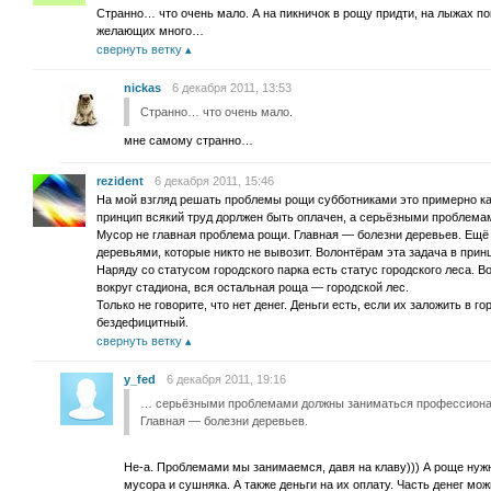
Странно… что очень мало. А на пикничок в рощу придти, на лыжах по
желающих много…
свернуть ветку
nickas
6 декабря 2011, 13:53
Странно… что очень мало.
мне самому странно…
rezident
6 декабря 2011, 15:46
На мой взгляд решать проблемы рощи субботниками это примерно ка
принцип всякий труд дорлжен быть оплачен, а серьёзными проблем
Мусор не главная проблема рощи. Главная — болезни деревьев. Ещё 
деревьями, которые никто не вывозит. Волонтёрам эта задача в принц
Наряду со статусом городского парка есть статус городского леса. 
вокруг стадиона, вся остальная роща — городской лес.
Только не говорите, что нет денег. Деньги есть, если их заложить в г
бездефицитный.
свернуть ветку
y_fed
6 декабря 2011, 19:16
… серьёзными проблемами должны заниматься профессионал
Главная — болезни деревьев.
Не-а. Проблемами мы занимаемся, давя на клаву))) А роще нужн
мусора и сушняка. А также деньги на их оплату. Часть денег мож