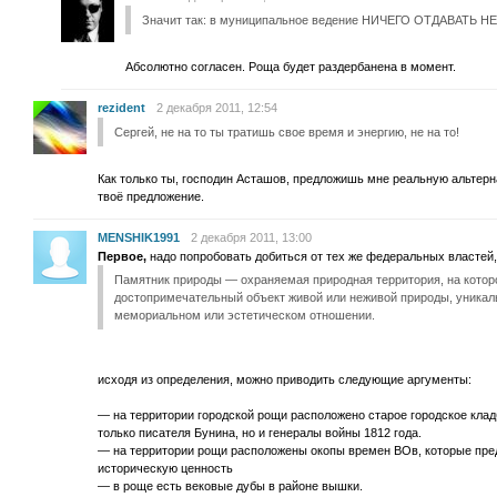
Значит так: в муниципальное ведение НИЧЕГО ОТДАВАТЬ Н
Абсолютно согласен. Роща будет раздербанена в момент.
rezident
2 декабря 2011, 12:54
Сергей, не на то ты тратишь свое время и энергию, не на то!
Как только ты, господин Асташов, предложишь мне реальную альтерн
твоё предложение.
MENSHIK1991
2 декабря 2011, 13:00
Первое,
надо попробовать добиться от тех же федеральных властей,
Памятник природы — охраняемая природная территория, на котор
достопримечательный объект живой или неживой природы, уникаль
мемориальном или эстетическом отношении.
исходя из определения, можно приводить следующие аргументы:
— на территории городской рощи расположено старое городское клад
только писателя Бунина, но и генералы войны 1812 года.
— на территории рощи расположены окопы времен ВОв, которые пре
историческую ценность
— в роще есть вековые дубы в районе вышки.