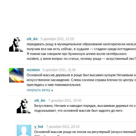
oN_Air
5 декабря 2011, 12:19
передавать рощу в муниципальное образование категорически нельз
получим все как есть сейчас, в худшем — стадион среди коттеджного
Я помню как говорили про бунинскую аллею возле октябрьского
rezident, у меня вопрос по статье, почему роща — искуственный лес
rezident
6 декабря 2011, 11:36
Основной массив деревьев в роще был высажен купцом Нечаевым на
искусственное насаждение. Слева сосенки справа ёлочки по центру с
приглядись к ним повнимательнее.
свернуть ветку
oN_Air
7 декабря 2011, 19:45
Безусловно, Нечаев и наводил порядок, высаживая деревья по с
подсказывает, что основной массив был задолго до него
y_fed
7 декабря 2011, 20:19
Основной массив рощи не похож на регулярный (искусственный),