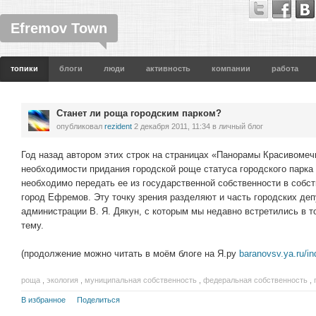
Efremov Town
топики
блоги
люди
активность
компании
работа
Станет ли роща городским парком?
опубликовал
rezident
2 декабря 2011, 11:34
в личный блог
Год назад автором этих строк на страницах «Панорамы Красивомеч
необходимости придания городской роще статуса городского парка 
необходимо передать ее из государственной собственности в собс
город Ефремов. Эту точку зрения разделяют и часть городских деп
администрации В. Я. Дякун, с которым мы недавно встретились в т
тему.
(продолжение можно читать в моём блоге на Я.ру
baranovsv.ya.ru/i
роща
,
экология
,
муниципальная собственность
,
федеральная собственность
,
В избранное
Поделиться