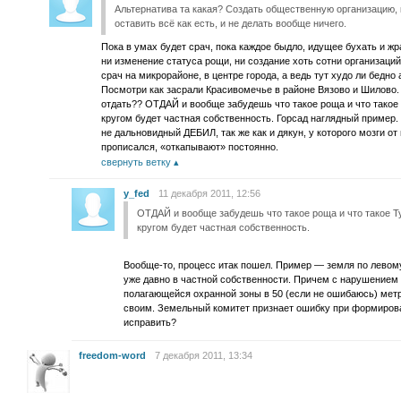
Альтернатива та какая? Создать общественную организацию,
оставить всё как есть, и не делать вообще ничего.
Пока в умах будет срач, пока каждое быдло, идущее бухать и жр
ни изменение статуса рощи, ни создание хоть сотни организа
срач на микрорайоне, в центре города, а ведь тут худо ли бедно 
Посмотри как засрали Красивомечье в районе Вязово и Шилово.
отдать?? ОТДАЙ и вообще забудешь что такое роща и что такое
кругом будет частная собственность. Горсад наглядный пример
не дальновидный ДЕБИЛ, так же как и дякун, у которого мозги о
прописался, «откапывают» постоянно.
свернуть ветку
y_fed
11 декабря 2011, 12:56
ОТДАЙ и вообще забудешь что такое роща и что такое Т
кругом будет частная собственность.
Вообще-то, процесс итак пошел. Пример — земля по левом
уже давно в частной собственности. Причем с нарушением 
полагающейся охранной зоны в 50 (если не ошибаюсь) метро
своим. Земельный комитет признает ошибку при формирован
исправить?
freedom-word
7 декабря 2011, 13:34