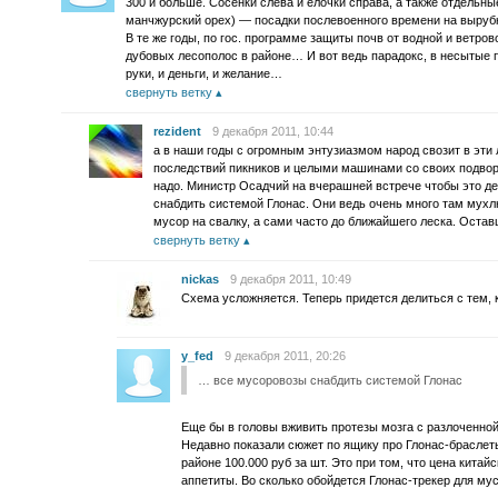
300 и больше. Сосенки слева и елочки справа, а также отдельны
манчжурский орех) — посадки послевоенного времени на вырубк
В те же годы, по гос. программе защиты почв от водной и ветр
дубовых лесополос в районе… И вот ведь парадокс, в несытые 
руки, и деньги, и желание…
свернуть ветку
rezident
9 декабря 2011, 10:44
а в наши годы с огромным энтузиазмом народ свозит в эти
последствий пикников и целыми машинами со своих подвори
надо. Министр Осадчий на вчерашней встрече чтобы это д
снабдить системой Глонас. Они ведь очень много там мухл
мусор на свалку, а сами часто до ближайшего леска. Оста
свернуть ветку
nickas
9 декабря 2011, 10:49
Схема усложняется. Теперь придется делиться с тем, 
y_fed
9 декабря 2011, 20:26
… все мусоровозы снабдить системой Глонас
Еще бы в головы вживить протезы мозга с разлоченной
Недавно показали сюжет по ящику про Глонас-браслет
районе 100.000 руб за шт. Это при том, что цена китай
аппетиты. Во сколько обойдется Глонас-трекер для мус