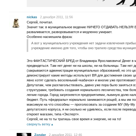
nickas
2 декабря 2011, 11:56
Сергей, почитал.
Значит так: в муниципальное ведение НИЧЕГО ОТДАВАТЬ НЕЛЬЗЯ! Вс
разваливается, разворовывается и медленно умирает.
Особенно насмешила фраза:
А вот у муниципального учреждения нет задачи извлечения прибыл
учреждение именно для того, чтобы оно тратило средства муници
Это ФАНТАСТИЧЕСКИЙ БРЕД от Владимира Ярославовича! Денег в м
предвидеться. Там нет денег ни на школы, ни на больницы. Там нет 
(закрываются администрации муниципальных образований, но это цел
демонстрирует какие методы использует ВЯ для достижения своих ц
явно хотят сделать веселенький «кабачок» и многие уже протягивают
Депутатам, чем разглагольствовать, давно уже пора было заняться
структурами, требовать создания нормального лесничества, тем бол
легкие города. Город загрязняется предприятиями, львиную долю н
бюджет. Путь «федералы» нормально занимаются рощей, а мы им пом
максимум на что способны — проголосовать за создание МУ (Му-Му 
депутатского корпуса, я ни сколько не удивлюсь, если после перево
откроют магазин, типа «Эксперт».
Сергей, не на то ты тратишь свое время и энергию, не на то!
свернуть ветку
Zonder
2 декабря 2011, 12:46