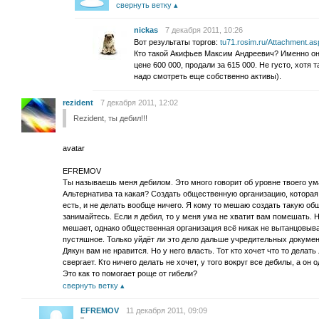
свернуть ветку
nickas
7 декабря 2011, 10:26
Вот результаты торгов:
tu71.rosim.ru/Attachment.a
Кто такой Акифьев Максим Андреевич? Именно он 
цене 600 000, продали за 615 000. Не густо, хотя
надо смотреть еще собственно активы).
rezident
7 декабря 2011, 12:02
Rezident, ты дебил!!!
avatar
EFREMOV
Ты называешь меня дебилом. Это много говорит об уровне твоего ум
Альтернатива та какая? Создать общественную организацию, которая
есть, и не делать вообще ничего. Я кому то мешаю создать такую о
занимайтесь. Если я дебил, то у меня ума не хватит вам помешать. Н
мешает, однако общественная организация всё никак не вытанцовыва
пустяшное. Только уйдёт ли это дело дальше учредительных докумен
Дякун вам не нравится. Но у него власть. Тот кто хочет что то делат
свергает. Кто ничего делать не хочет, у того вокруг все дебилы, а он
Это как то помогает роще от гибели?
свернуть ветку
EFREMOV
11 декабря 2011, 09:09