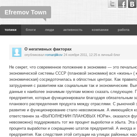
Efremov Town
топики
блоги
люди
активность
компании
работа
О негативных факторах
опубликовал
romanjilikov
24 ноября 2011, 12:25
в личный блог
Не секрет, что современное положение в экономике — это печальн
экономической системы СССР (плановой экономики) вся «жизнь» ( 
экономическая) сосредоточилась в облостных центрах. Как правил
затруднения с развитием как социальным так и экономическим. Вы
данные к наиболее значимым группам можно сказать следующее. 
предприятия, которые функционировали благодаря обязательным за
планового распределения продукта между отраслями. С рыночной 
развитие и функционирование стало невозможным. А имеющийся ко
ответственен за «ВЫПОЛНЕНИН ПЛАНОВЫХ НОРм», оказался функц
невозможно) поддерживать тот же процент выроботки и збыта. Эта
процента выработки и сокращению штатов предприятий. А иногда и 
предприятия. Как следствия этой ситуации на улицах районных на