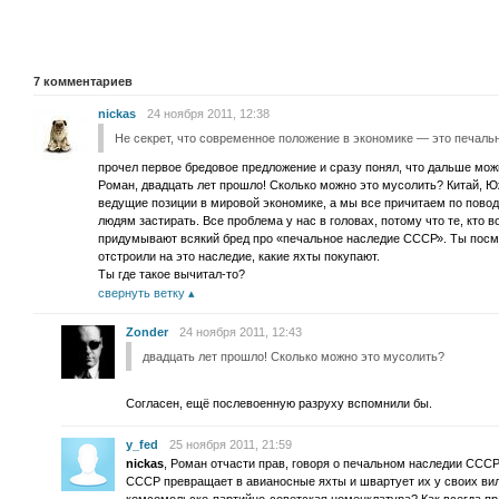
7
комментариев
nickas
24 ноября 2011, 12:38
Не секрет, что современное положение в экономике — это печаль
прочел первое бредовое предложение и сразу понял, что дальше можн
Роман, двадцать лет прошло! Сколько можно это мусолить? Китай, Ю
ведущие позиции в мировой экономике, а мы все причитаем по повод
людям застирать. Все проблема у нас в головах, потому что те, кто в
придумывают всякий бред про «печальное наследие СССР». Ты посмо
отстроили на это наследие, какие яхты покупают.
Ты где такое вычитал-то?
свернуть ветку
Zonder
24 ноября 2011, 12:43
двадцать лет прошло! Сколько можно это мусолить?
Согласен, ещё послевоенную разруху вспомнили бы.
y_fed
25 ноября 2011, 21:59
nickas
, Роман отчасти прав, говоря о печальном наследии СССР.
СССР превращает в авианосные яхты и швартует их у своих ви