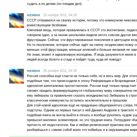
судить а по делам (по плодам дел).
rezident
25 ноября 2011, 04:28
СССР отправился на свалку истории, потому что коммунизм невозмо
воинствующем безбожии.
Ключевая вещь, которая провалилась в СССР это воспитание, педагог
говорили одно, а за окном школьники видели нечто совсем другое вв
фрустрации. Сейчас эти фрустированные поколения в цветущем возр
Но то пкололение, которое сейчас идёт на смену позднесовесткому 
меньше этой фрустрации, меньше иллюзий и больше желания не замоч
Не знаю, может я идеализирую молодёжь. Я ведь разумеется имею в
людей всегда болото и стадо и пойдёт туда, куда её поведут.
rezident
25 ноября 2011, 04:39
Россия способна ещё спасти не только себя, но и весь мир. Для это
подобные тем, что происходили в эпоху Реформации и Возрождения X
идеология капитализма протестантизм. России ещё только предстои
сможет придать формирующемуся глобальному миру совершенно не т
ему либералы (а правильнее сказать мондиалисты) Либералы в строг
классические коммунисты остались исключительно в прошлом.
Для этой новой идеологии ещё не придумано общепринятого слова. 
подступы. Одним из первых писал о ней Даниил Андреев в трактате 
подобная книга не могла выйти в печать и вообще рукопись чудом уц
превысил миллион экземпляров. но это трудная книга. Потруднее «Ка
прочесть её недостаточно. Как и любая религиозная практика она тре
разберёшься с самим собой мало что поймёшь и в окружающем мир