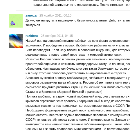
комсомольско-партийно-советская номенклатура? Как всегда п
национальной элиты начисто снесло крышу. После стольких-то 
zanoza
25 ноября 2011, 00:10
Да уж, как ни крути, а наследие-то было колоссальным! Действительн
зиждемся.
rezident
25 ноября 2011, 04:15
На мой взгляд основной негативный фактор не в факте исчезновени
экономики. И вообще не в измах. Любой -изм работает если у власти 
-изм исповедует. Если же у власти в основном шкурники, для которы
реальная власть над страной перетекает к мировой метрополии.
Развитие России пошло в рамках рыночной экономики, но полуколон
правителей ещё можно называть компрадорами. Кому не понятно, пос
объясняет. Компрадорская буржуазия это такая буржуазия, которая 
и в силу этого не споосбна действовать в национальных интересах.
А поскольку живём в эпоху глобализации, глобалисты-мондиалисты у
мировом разделении труда ей занять. России объективно в силу гео
сырьевого придатка развитых стран. (При Ленине она могла быть а
Сталине и Брежневе «Верхней Вольтой с ракетами).
Но пока глобалисты строят новый глобальный мир, они сталкиваютс
кризисов отражение этих проблем) Кардинальный выход из сосотоян
возможен только на тех принципах, которые применялись в СССР. Пр
Необходимо формирование людей, носителей нового альтерглобалист
Можно сказать, всё та же задача воспитания человека с коммунисти
СССР) теперь встаёт перед всем миром. И многие люди на Западе в
коммунисты чем наши отечественные гоблины-шкурники. Такие Гобли
членами КПРФ, хоть православными христианами, но ведут они себя 