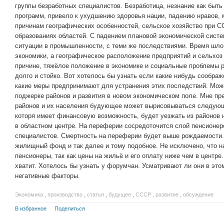
группы безработных специалистов. Безработица, незнание как быт
программ, привело к ухудшению здоровья нации, падению нравов, м
причинам географических особенностей, сельское хозяйство при 
образованиях областей. С падением плановой экономической систе
ситуации в промышленности, с теми же последствиями. Время шло
экономики, а географическое расположение предприятий и сельхоз 
причине, тяжёлое положение в экономике и социальные проблемы 
долго и стойко. Вот хотелось бы узнать если какие нибудь соображ
какие меры предпринимают для устранения этих последствий. Мож
поджерке районов и развития в новом экономическом поле. Мне пр
районов и их населения будующее может вырисовываться следующи
которя имеет финансовую возможность, будет уезжать из районов н
в областном центре. На переферии сосредоточится слой пенсионер
специалистов. Смертность на переферии будет выше рождаемости.
жилищный фонд и так далее и тому подобное. Не исключено, что н
пенсионеры, так как цены на жильё и его оплату ниже чем в центре
хватит. Хотелось бы узнать у форумчан. Усматривают ли они в эт
негативные факторы.
Экономика
,
производство
,
статья
,
будущее
,
СССР
,
развитие
,
обсуждение
В избранное
Поделиться