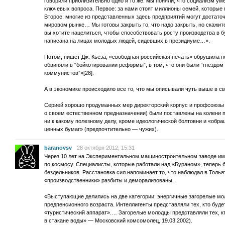
говорили приблизительно одно и то же: мы поняли, что социализм у
ключевых вопроса. Первое: за нами стоят миллионы семей, которые
Второе: многие из представленных здесь предприятий могут достато
мировом рынке… Мы готовы закрыть то, что надо закрыть, но скажите
вы хотите нацелиться, чтобы способствовать росту производства в 
написана на лицах молодых людей, сидевших в президиуме…».
Потом, пишет Дж. Кьеза, «свободная российская печать» обрушила по
обвиняли в “бойкотировании реформы”, в том, что они были “гнездом
коммунистов”»[28].
А в экономике происходило все то, что мы описывали чуть выше в с
Серией хорошо продуманных мер директорский корпус и профсоюзы 
о своем естественном предназначении) были поставлены на колени
ни к какому полезному делу, кроме идеологической болтовни и «обра
ценных бумаг» (предпочтительно — чужих).
baranovsv
28 октября 2012, 15:31
Через 10 лет на Экспериментальном машиностроительном заводе 
по космосу. Специалисты, которые работали над «Бураном», теперь 
бездельников. Расстановка сил напоминает то, что наблюдал в Толья
«производственники» разбиты и деморализованы.
«Выступающие делились на две категории: энергичные загорелые мо
предпенсионного возраста. Интеллигенты представляли тех, кто буд
«туристический аппарат».… Загорелые молодцы представляли тех, кт
в стакане воды» — Московский комсомолец, 19.03.2002).