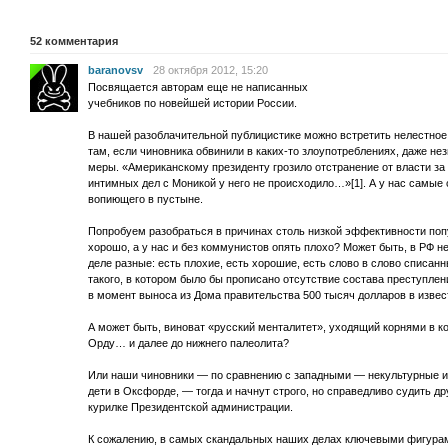
52
комментария
baranovsv
28 октября 2012, 15:20
Посвящается авторам еще не написанных
учебников по новейшей истории России.
В нашей разоблачительной публицистике можно встретить нелестное
там, если чиновника обвинили в каких-то злоупотреблениях, даже н
меры. «Американскому президенту грозило отстранение от власти за т
интимных дел с Моникой у него не происходило…»[1]. А у нас самые
вопиющего в пустыне.
Попробуем разобраться в причинах столь низкой эффективности поп
хорошо, а у нас и без коммунистов опять плохо? Может быть, в РФ 
деле разные: есть плохие, есть хорошие, есть слово в слово списанн
такого, в котором было бы прописано отсутствие состава преступлен
в момент выноса из Дома правительства 500 тысяч долларов в извест
А может быть, виноват «русский менталитет», уходящий корнями в 
Орду… и далее до нижнего палеолита?
Или наши чиновники — по сравнению с западными — некультурные и
дети в Оксфорде, — тогда и начнут строго, но справедливо судить д
курилке Президентской администрации.
К сожалению, в самых скандальных наших делах ключевыми фигурам