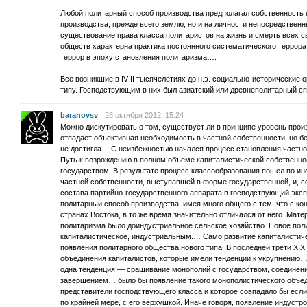
Любой политарный способ производства предполагал собственность п
производства, прежде всего землю, но и на личности непосредственн
существование права класса политаристов на жизнь и смерть всех 
обществ характерна практика постоянного систематического терро
террор в эпоху становления политаризма….
Все возникшие в IV-II тысячелетиях до н.э. социально-исторические 
типу. Господствующим в них был азиатский или древнеполитарный с
baranovsv
28 октября 2012, 15:24
Можно дискутировать о том, существует ли в принципе уровень прои
отпадает объективная необходимость в частной собственности, но бес
не достигла… С неизбежностью начался процесс становления частно
Путь к возрождению в полном объеме капиталистической собственно
государством. В результате процесс классообразования пошел по и
частной собственности, выступавшей в форме государственной, и, с
состава партийно-государственного аппарата в господствующий экс
политарный способ производства, имея много общего с тем, что с кон
странах Востока, в то же время значительно отличался от него. Мат
политаризма было доиндустриальное сельское хозяйство. Новое поли
капиталистическое, индустриальным.… Само развитие капиталистич
появления политарного общества нового типа. В последней трети ХIХ
объединения капиталистов, которые имели тенденции к укрупнению…
одна тенденция — сращивание монополий с государством, соединени
завершением… было бы появление такого монополистического объеди
представители господствующего класса и которое совпадало бы если
по крайней мере, с его верхушкой. Иначе говоря, появление индустр