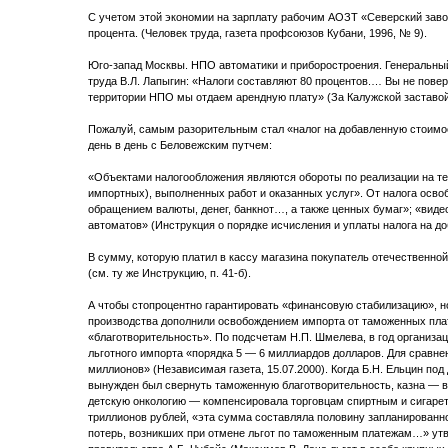
С учетом этой экономии на зарплату рабочим АОЗТ «Северский завод
процента. (Человек труда, газета профсоюзов Кубани, 1996, № 9).
Юго-запад Москвы. НПО автоматики и приборостроения. Генеральный
труда В.Л. Лапыгин: «Налоги составляют 80 процентов.… Вы не повер
территории НПО мы отдаем арендную плату» (За Калужской заставой,
Пожалуй, самым разорительным стал «налог на добавленную стоимост
день в день с Беловежским путчем:
«Объектами налогообложения являются обороты по реализации на т
импортных), выполненных работ и оказанных услуг». От налога осво
обращением валюты, денег, банкнот…, а также ценных бумаг»; «видео
автоматов» (Инструкция о порядке исчисления и уплаты налога на до
В сумму, которую платил в кассу магазина покупатель отечественно
(см. ту же Инструкцию, п. 41-б).
А чтобы стопроцентно гарантировать «финансовую стабилизацию», н
производства дополнили освобождением импорта от таможенных пл
«благотворительность». По подсчетам Н.П. Шмелева, в год организа
льготного импорта «порядка 5 — 6 миллиардов долларов. Для сравне
миллионов» (Независимая газета, 15.07.2000). Когда Б.Н. Ельцин по
вынужден был свернуть таможенную благотворительность, казна — в к
детскую онкологию — компенсировала торговцам спиртным и сигарет
триллионов рублей, «эта сумма составляла половину запланированно
потерь, возникших при отмене льгот по таможенным платежам…» ут