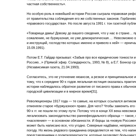
частная собственность».
Но особую роль в новейшей истории России сыграла «правовая рефо
от правительства соблюдения его же собственных законов. Горбачев
«правового государства». Но после августа 1991 г. тон газетной публ
«Товарищи дамы! Довожу до вашего сведения, что у нас в стране… п
сожалению, не буржуазная, но уже демократическая.… Невозможно 
и инструкций, господство которых именно и привело к ней» — ернича
15.09.1991).
Потом Е.Т. Гайдар призывал: «Забыв про все юридические тонкости 
Россию...» (Прямой эфир. Солидарность, 1993, № 8), а Е.Г. Боннэр 
(Независимая газета, 21.04.1993).
Согласитесь, это не уточнение нюансов, а резкое и принципиальное 
тому, что к середине 90-х годов легальная юстиция оказалась практ
истории наблюдалось обратное развитие от писаного права к обычн
городской цивилизации и в мирное время[31].
Революционеры 1917 года — те самые, на которых ссылался антиком
отменяли старое «буржуазное» право. Для чего? Чтобы заменить ег
90-х гг. не пошли по этому пути. Потому что в конце ХХ века нево
легализовать законодательство раннефеодального образца — такое, 
«население» — в основном обязанности. И борцы за «новую Россию
может быть написано все, что угодно. Северные надбавки, неприкос
погоду. Но жизнь рядового гражданина определяется не тем, что напи
представлениями о политкорректности, которые разделяет большинс