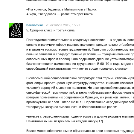
«Им хочется, бедным, в Майами или в Париж.
А Уфа, Свердловск — разве это престиж?»…
baranovsv
28 октября 2012, 15:27
5. Средний класс и третья сила
Приглядимся внимательнее к «подлому» сословию — к рядовым сов
сильно ограничили сферу распространения принудительного (рабского 
и в деревне господствовал труд наемный. Право по собственному выб
больше заплатят и создадут лучшие условия, — фундаментальное пра
современных прав и свобод. Оно подрывало древние устои политархи
благосостояния и самосознания трудящихся. В 60–70-е годы медленн
своеобразный госкапитализм — и нечто вроде «среднего класса».
В современной социологической литературе этот термин сплошь и ря
фальсифицировать реальную структуру общества. Никаким классом (
«класс») «средний класс» не является. Но в конкретной истории мы
специфической терминологией, и такими обтекаемыми формулировкам
которые применимы и к современной Франции, и к римской Галлии. 
промежуточные слои. Писал же Ю.Я. Перепелкин о «средней прослой
те периоды, когда ее численность и благосостояние росли:
«вместе с ремесленниками подняли голову и другие рядовые египтян
Памятники их мы встречаем на каждом шагу»[17].
Более-менее обеспеченные и образованные слои советских трудящих