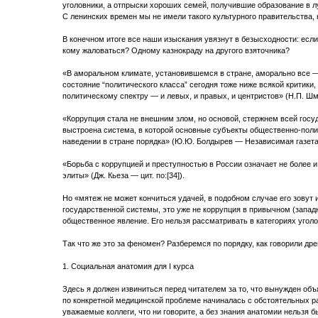
уголовники, а отпрыски хороших семей, получившие образование в 
С ленинских времен мы не имели такого культурного правительства, 
В конечном итоге все наши изыскания увязнут в безысходности: если
кому жаловаться? Одному казнокраду на другого взяточника?
«В аморальном климате, установившемся в стране, аморально все —
состояние “политического класса” сегодня тоже ниже всякой критики
политическому спектру — и левых, и правых, и центристов» (Н.П. Шм
«Коррупция стала не внешним злом, но основой, стержнем всей гос
выстроена система, в которой основные субъекты общественно-поли
наведении в стране порядка» (Ю.Ю. Болдырев — Независимая газета,
«Борьба с коррупцией и преступностью в России означает не более и
элиты» (Дж. Кьеза — цит. по:[34]).
Но «мятеж не может кончиться удачей, в подобном случае его зовут 
государственной системы, это уже не коррупция в привычном (западн
общественное явление. Его нельзя рассматривать в категориях уголо
Так что же это за феномен? Разберемся по порядку, как говорили др
1. Социальная анатомия для I курса
Здесь я должен извиниться перед читателем за то, что вынужден об
по конкретной медицинской проблеме начиналась с обстоятельных р
уважаемые коллеги, что ни говорите, а без знания анатомии нельзя бы