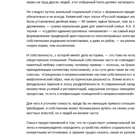
право на труд других людей, этот избранный homo должен заговорит
Не следует путать реальный социальный статус с формально-юридич
обязательно и не всегда. Княжеский тиун эпохи «Русской правды» мог
была установлена двойная вира — 80 гривен, вдвое больше, чем за 
дружинника, — сумма нереальная даже для зажиточной семьи. А.А. 
тиунов — «судебно-административных чиновников» — на самый верх
формирование придворной аристократии из неполноправных категорий
собственными родовыми коллективами, и даже из рабов, — на ранних
скорее норма, чем исключение.
И собственность, с которой имеют дело историки, — это тоже не нот
общественное отношение. Реальный собственник часто не совпадае
памятный любому советскому человеку пример — колхозы, на бумаге
принадлежащие коллективу колхозников), а по сути дела такие же го
совхозы. «Священная и неприкосновенная частная собственность» н
мифологический образ, чем историческая реальность. Ближе всего к
феодальных баронов в эпоху раздробленности. А современный запад
множеством условий и регламентаций, нарушение которых немедлен
процессам, то есть к конфискации «священной и неприкосновенной».
Для чего я уточняю тонкости, вроде бы не имеющие прямого отношен
Швейцария, и собственник может безнаказанно рубить на своем учас
местных властей, но и людей на мелкие части.
Смысл предостережений в том, что не существует универсальной ли
легко и непринужденно определять устройство любого социального о
конкретными источниками, и заранее трудно сказать, какая их разн