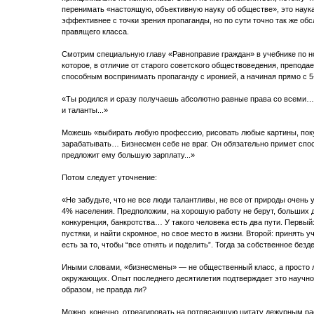
перенимать «настоящую, объективную науку об обществе», это наука
эффективнее с точки зрения пропаганды, но по сути точно так же 
правящего класса.
Смотрим специальную главу «Равноправие граждан» в учебнике по 
которое, в отличие от старого советского обществоведения, препод
способным воспринимать пропаганду с иронией, а начиная прямо с 5-
«Ты родился и сразу получаешь абсолютно равные права со всеми…
и таланты...»
Можешь «выбирать любую профессию, рисовать любые картины, поку
зарабатывать… Бизнесмен себе не враг. Он обязательно примет спос
предложит ему большую зарплату...»
Потом следует уточнение:
«Не забудьте, что не все люди талантливы, не все от природы очень 
4% населения. Предположим, на хорошую работу не берут, больших де
конкуренция, банкротства… У такого человека есть два пути. Первый
пустяки, и найти скромное, но свое место в жизни. Второй: принять у
есть за то, чтобы “все отнять и поделить”. Тогда за собственное без
Иными словами, «бизнесмены» — не общественный класс, а просто л
окружающих. Опыт последнего десятилетия подтверждает это науч
образом, не правда ли?
Можно, конечно, отреагировать на потрясающую цитату дежурным рас