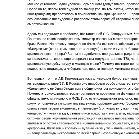
Москве установлен один уровень нормального (допустимого) произво
Право на то, чтобы тебя судили по закону (т.е. по тем актам, котор
иностранцами) превратилось в привилегию, как при Брежневе — прав
безнаказанные внесудебные расправы стали обратной стороной либ
смертной казни».
Здесь мы подходим к проблеме, поставленной С.С. Говорухиным. Чт
Понятно, по каким соображениям министр-взяточник может поощрять
брата Васю». Но почему «социально близкой» оказалась обычная уг
«бандитизм» (очень грамотно составленную) вывели из употреблени
криминального террора? Зачем понадобились специальные радиоста
кинофильмы, а теперь еще и сериалы (на государственном ТВ), чья 
криминальную субкультуру в молодые мозги? Почему восторги по по
подростки в подъезде, а либеральная, прости господи, «интеллигенци
Во-первых, то, что И.В. Кормильцев назвал «союзом боярства и урлы
интернациональное[33]. В России оно приобрело особо злокачественн
«бандитами», не были бандитами в общепринятом понимании, это бы
Номенклатурно-олигархические группировки поручали им функции, к
официальную милицию или ФСБ. Или, если феодальная аналогия, на
кому-то покажется слишком возвышенной, подберем другую. Зондер
благозвучия переименованных в «киллеры» (ср.: «проститутка» = «п
«педераст» = «гей» и т.д.), становились представители элиты, нару
острием своим «криминальная революция» оказалась направлена прот
является оплотом стабильности в «цивилизованном обществе», и его
«реформ»). Железом и кровью — пулями из-за угла и паяльниками, 
— зондеркоманды искореняли по всей стране независимую экономич