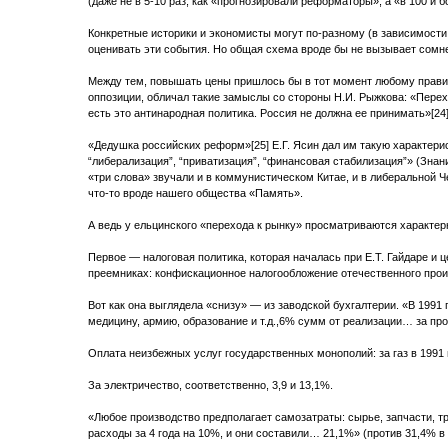
(даже не в 5-10 раз, как «прогнозировали реформаторы», а «в 100 и бо
Конкретные историки и экономисты могут по-разному (в зависимости 
оценивать эти события. Но общая схема вроде бы не вызывает сомне
Между тем, повышать цены пришлось бы в тот момент любому правит
оппозиции, обличал такие замыслы со стороны Н.И. Рыжкова: «Перехо
есть это антинародная политика. Россия не должна ее принимать»[24]
«Дедушка российских реформ»[25] Е.Г. Ясин дал им такую характери
“либерализация”, “приватизация”, “финансовая стабилизация”» (Знани
«три слова» звучали и в коммунистическом Китае, и в либеральной Че
что-то вроде нашего общества «Память».
А ведь у ельцинского «перехода к рынку» просматриваются характер
Первое — налоговая политика, которая началась при Е.Т. Гайдаре и 
преемниках: конфискационное налогообложение отечественного прои
Вот как она выглядела «снизу» — из заводской бухгалтерии. «В 1991 г
медицину, армию, образование и т.д.,6% сумм от реализации… за про
Оплата неизбежных услуг государственных монополий: за газ в 1991 г
За электричество, соответственно, 3,9 и 13,1%.
«Любое производство предполагает самозатраты: сырье, запчасти, т
расходы за 4 года на 10%, и они составили… 21,1%» (против 31,4% в 1