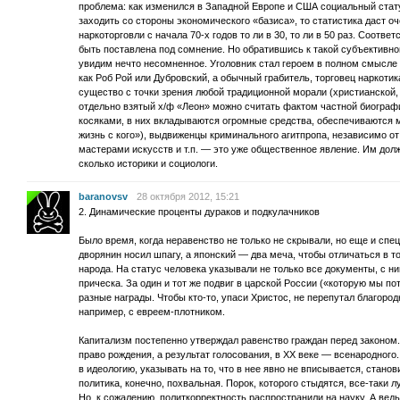
проблема: как изменился в Западной Европе и США социальный ста
заходить со стороны экономического «базиса», то статистика даст о
наркоторговли с начала 70-х годов то ли в 30, то ли в 50 раз. Соотв
быть поставлена под сомнение. Но обратившись к такой субъективной
увидим нечто несомненное. Уголовник стал героем в полном смысле 
как Роб Рой или Дубровский, а обычный грабитель, торговец наркот
существо с точки зрения любой традиционной морали (христианской,
отдельно взятый х/ф «Леон» можно считать фактом частной биограф
косяками, в них вкладываются огромные средства, обеспечиваются м
жизнь с кого»), выдвиженцы криминального агитпропа, независимо 
мастерами искусств и т.п. — это уже общественное явление. Им дол
сколько историки и социологи.
baranovsv
28 октября 2012, 15:21
2. Динамические проценты дураков и подкулачников
Было время, когда неравенство не только не скрывали, но еще и спе
дворянин носил шпагу, а японский — два меча, чтобы отличаться в то
народа. На статус человека указывали не только все документы, с ни
прическа. За один и тот же подвиг в царской России («которую мы 
разные награды. Чтобы кто-то, упаси Христос, не перепутал благород
например, с евреем-плотником.
Капитализм постепенно утверждал равенство граждан перед законом.
право рождения, а результат голосования, в ХХ веке — всенародного
в идеологию, указывать на то, что в нее явно не вписывается, стано
политика, конечно, похвальная. Порок, которого стыдятся, все-таки 
Но, к сожалению, политкорректность распространили на науку. А вед