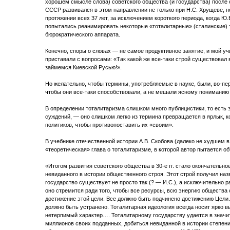
хорошем смысле слова) советского общества (и государства) после с
СССР развивался в этом направлении не только при Н.С. Хрущеве, н
протяжении всех 37 лет, за исключением короткого периода, когда Ю.
попытались реанимировать некоторые «тоталитарные» (сталинские) 
бюрократического аппарата.
Конечно, споры о словах — не самое продуктивное занятие, и мой уч
приставали с вопросами: «Так какой же все-таки строй существовал 
займемся Киевской Русью!».
Но желательно, чтобы термины, употребляемые в науке, были, во-пе
чтобы они все-таки способствовали, а не мешали ясному пониманию
В определении тоталитаризма слишком много публицистики, то ест
суждений, — оно слишком легко из термина превращается в ярлык, к
политиков, чтобы противопоставить их «своим».
В учебнике отечественной истории А.В. Скобова (далеко не худшем 
«теоретическая» глава о тоталитаризме, в которой автор пытается об
«Итогом развития советского общества в 30-е гг. стало окончательн
невиданного в истории общественного строя. Этот строй получил на
государство существует не просто так (? — И.С.), а исключительно р
оно стремится ради того, чтобы все ресурсы, всю энергию общества 
достижение этой цели. Все должно быть подчинено достижению Цели.
должно быть устранено. Тоталитарная идеология всегда носит ярко 
нетерпимый характер…. Тоталитарному государству удается в значи
миллионов своих подданных, добиться невиданной в истории степен