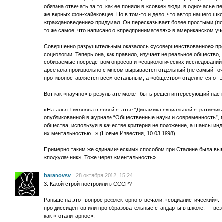
обязана отвечать за то, как ее поняли в «совке» люди, в одночасье 
же верных фон-хайековцев. Но в том-то и дело, что автор нашего шк
«граждановедение» придумал. Он пересказывает более простыми (п
то же самое, что написано о «предпринимателях» в американском уче
Совершенно разрушительным оказалось «усовершенствованное» пре
социологии. Теперь она, как правило, изучает не реальное общество, 
собираемые посредством опросов и «социологических исследований»
арсенала произвольно с мясом вырывается отдельный (не самый точ
противопоставляется всем остальным, а «общество» отделяется от э
Вот как «научно» в результате может быть решен интересующий нас 
«Наталья Тихонова в своей статье “Динамика социальной стратифик
опубликованной в журнале “Общественные науки и современность”, 
общества, используя в качестве критерия не положение, а шансы ин
их ментальностью...» (Новые Известия, 10.03.1998).
Примерно таким же «динамическим» способом при Сталине была вы
«подкулачник». Тоже через «ментальность».
baranovsv
28 октября 2012, 15:24
3. Какой строй построили в СССР?
Раньше на этот вопрос рефлекторно отвечали: «социалистический».
про диссидентов или про образовательные стандарты в школе, — ве
как «тоталитарное».