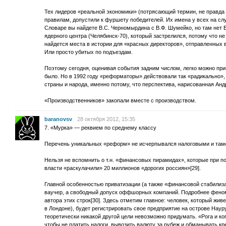
Тех лидеров «реальной экономики» (потрясающий термин, не правда 
правилам, допустили к фуршету победителей. Их имена у всех на с
Словаре вы найдете В.С. Черномырдина с В.Ф. Шумейко, но там нет 
ядерного центра (Челябинск-70), который застрелился, потому что не
найдется места в истории для «красных директоров», отправленных
Или просто убитых по подъездам.
Поэтому сегодня, оценивая события задним числом, легко можно прийт
было. Но в 1992 году «реформаторы» действовали так «радикально», 
страны и народа, именно потому, что перспектива, нарисованная Анд
«Производственников» закопали вместе с производством.
baranovsv
28 октября 2012, 15:35
7. «Мурка» — реквием по среднему классу
Перечень уникальных «реформ» не исчерпывался налоговыми и та
Нельзя не вспомнить о т.н. «финансовых пирамидах», которые при п
власти «раскулачили» 20 миллионов «дорогих россиян»[29].
Главной особенностью приватизации (а также «финансовой стабилиза
ваучер, а свободный допуск оффшорных компаний. Подробнее фено
автора этих строк[30]. Здесь отметим главное: человек, который живе
в Лондоне), будет регистрировать свое предприятие на острове Наур
теоретически никакой другой цели невозможно придумать. «Рога и ко
чтобы не платить налоги, вывозить валюту за рубеж и обманывать кр