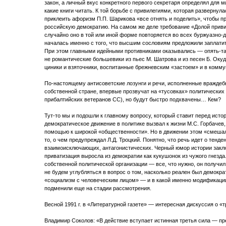
закон, а личный вкус конкретного первого секретаря определял для 
какие книги читать. К той борьбе с привилегиями, которая развернул
приклеить афоризм П.П. Шарикова «все отнять и поделить», чтобы 
российскую демократию. На самом же деле требование «Долой приви
случайно оно в той или иной форме повторяется во всех буржуазно
началась именно с того, что высшим сословиям предложили заплатит
При этом главными идейными противниками оказывались — опять-т
не романтические большевики из пьес М. Шатрова и из песен Б. Оку
циники и взяточники, воспитанные брежневским «застоем» и в комму
По-настоящему антисоветские лозунги и речи, исполненные враждебн
собственной стране, впервые прозвучат на «тусовках» политических
прибалтийских ветеранов СС), но будут быстро подхвачены… Кем?
Тут-то мы и подошли к главному вопросу, который ставит перед исто
демократическое движение в политике вызвал к жизни М.С. Горбачев
помощью к широкой «общественности». Но в движении этом «смешал
то, о чем предупреждал Л.Д. Троцкий. Понятно, что речь идет о тенде
взаимоисключающих, антагонистических. Черный юмор истории заклю
приватизация выросла из демократии как кукушонок из чужого гнезда
собственной политической организации — все, что нужно, он получил
не будем углубляться в вопрос о том, насколько реален был демокр
«социализм с человеческим лицом» — и в какой именно модификации,
подменили еще на стадии рассмотрения.
Весной 1991 г. в «Литературной газете» — интересная дискуссия о «т
Владимир Соколов: «В действие вступает истинная третья сила — п