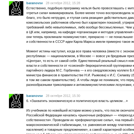
baranovsv
28 октября 2012, 15:28
Естественно, подобную программу нельзя было провозглашать с мити
«третья сила» мимикрировала. Более-менее точно воспроизводила з
благо, это было нетрудно, и «тупая сила реакции» действительно дав
комсомольских работников обычно был характерен показной, утрир
требований либо невыполнимых, либо вообще бессмысленных. Чем 
в ЦК или, например, на кафедре «организации и методов управлени
они теперь проклинали «коммунистов», прекрасно — не понаслышке 
и собственности в СССР идеи Карла Маркса имели примерно такое же
Момент истины наступил, когда все права человека (вместе с эконом
республиках — национализмом, в Москве — вовсе уж бредовым приз
«Центра», то есть от самой себя. Единственный реальный смысл нов
власти и собственности от «союзной» бюрократической группировки к
партийного лидера М.С. Горбачева — к его свердловскому коллеге Б.
министра финансов в правительстве Н.И. Рыжкова) к И.С. Силаеву 
в том же самом правительстве). А чтобы люди не понимали, что пер
разнообразными триколорами и антикоммунистическими лозунгами, о
baranovsv
28 октября 2012, 15:30
6. «Захватить экономическую и политическую власть целиком…»
Из учебников по новейшей истории можно узнать, что после окончат
Российской Федерации начались «рыночные реформы» — «переход к 
собственности». Проводили их «реформаторские силы», «на первый 
макроэкономической стабилизации, т.е. равновесия между платежес
населения) и товарным предложением», а самой характерной особен