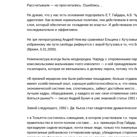
Рассчитывали — но просчитались. Ошиблись…
Не думаю, что у нас есть основания подозревать Е.Т. Гайдара, А.Б. Чу
идиотизме. Как всякие нормальные политики, они действовали в инте
слоя, который обеспечил их «хождение во власть». И действовали от
последовательно и эффективно.
Не зря литературовед Андрей Немзер сравнивал Ельцина с Кутузовы
избранному им пути свободы рифмуется с верой Кутузова в то, что 
(Время, 5.01.2000).
Номенклатура всегда была неоднородна. Наряду с откровенными п
комсомольскими мальчиками «чего изволите» — к ней принадлежали 
госаппарата, которая не ввязывалась в дележку пирога, потому что 
«В прежней иерархии они были рабочими лошадками, больше отдавал
имеют хозяйственный опыт, хорошую работоспособность и, что нема
экономической системе они, сплотившись, займут достойное место
лучшие кадры, оборудование, у каждого из них свои отлаженные свя
бояться рынка?» — писал Андрей Бунич в уже знакомой статье 1991 г
Зимой следующего, 1992 г. Дж. Кьеза стал свидетелем драматическог
« в Тольятти состоялось совещание, в котором участвовали т.н. «кр
правительство в почти полном составе:… и.о. премьера Егор Гайдар
президиуме сидели молодые, почти юные люди, только что покинувш
пропитанные рейгановско-тэтчеровским кредо, убежденные сторонники