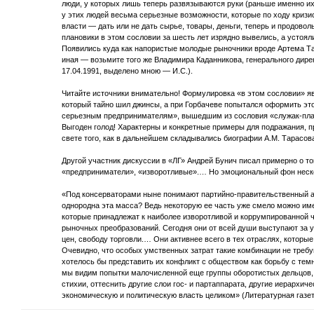
люди, у которых лишь теперь развязываются руки (раньше именно их
у этих людей весьма серьезные возможности, которые по ходу криз
власти — дать или не дать сырье, товары, деньги, теперь и продово
плановики в этом сословии за шесть лет изрядно вывелись, а устоя
Появились куда как напористые молодые рыночники вроде Артема Та
иная — возьмите того же Владимира Каданникова, генерального дире
17.04.1991, выделено мною — И.С.).
Читайте источники внимательно! Формулировка «в этом сословии» яв
который тайно шил джинсы, а при Горбачеве попытался оформить это
серьезным предпринимателям», вышедшим из сословия «служак-план
Выгоден голод! Характерны и конкретные примеры для подражания, п
свете того, как в дальнейшем складывались биографии А.М. Тарасова 
Другой участник дискуссии в «ЛГ» Андрей Бунич писал примерно о то
«предприниматели», «изворотливые».… Но эмоциональный фон неско
«Под консерваторами ныне понимают партийно-правительственный ап
однородна эта масса? Ведь некоторую ее часть уже смело можно и
которые принадлежат к наиболее изворотливой и коррумпированной ч
рыночных преобразований. Сегодня они от всей души выступают за 
цен, свободу торговли.… Они активнее всего в тех отраслях, которы
Очевидно, что особых умственных затрат такие комбинации не тре
хотелось бы представить их конфликт с обществом как борьбу с темн
мы видим попытки малочисленной еще группы оборотистых дельцов
стихии, оттеснить другие слои гос- и партаппарата, другие иерархич
экономическую и политическую власть целиком» (Литературная газет