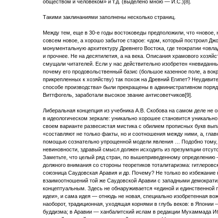
обществом и человеком» и т.д. (выделено мною — И.С.)[8].
Такими заклинаниями заполнены несколько страниц.
Между тем, еще в 30-е годы востоковеды предположили, что «новое, 
совсем новое, а хорошо забытое старое: «дом, который построил Дж
монументальную архитектуру Древнего Востока, где теократии «ов
и прочнее. Не на десятилетия, а на века. Описания храмового хозяйс
смущали читателей. Если у нас действительно изобретен «невиданны
почему его продовольственный базис (большое казенное поле, а вок
прикрепленных к хозяйству) так похож на Древний Египет? Неудивит
способе производства» были прекращены в административном порядке,
Виттфогель, заработали высокое звание антисоветчиков[9].
Либеральная концепция из учебника А.В. Скобова на самом деле не о
в идеологическом зеркале: уникально хорошее становится уникально
своем варианте развесистая мистика с обилием прописных букв выпад
«составляют не только факты, но и соотношения между ними, а, глав
помощью сознательно упрощенной модели явления … Подобно тому, 
невиновности, здравый смысл должен исходить из презумпции отсутс
Заметьте, что целый ряд стран, по вышеприведенному определению 
должного внимания со стороны теоретиков тоталитаризма: гитлеровс
союзница Саудовская Аравия и др. Почему? Не только во избежание 
взаимоотношений той же Саудовской Аравии с западными демократия
концептуальным. Здесь не обнаруживается «единой и единственной
идеи», и сама идея — отнюдь не новая, специально изобретенная во
наоборот, традиционная, уходящая корнями в глубь веков: в Японии 
буддизма; в Аравии — ханбалитский ислам в редакции Мухаммада Ибн 