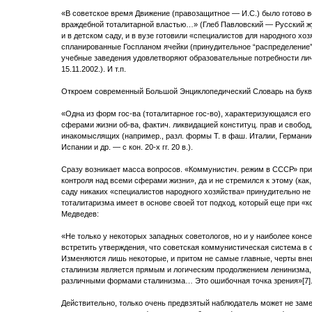
«В советское время Движение (правозащитное — И.С.) было готово в
враждебной тоталитарной властью…» (Глеб Павловский — Русский жур
и в детском саду, и в вузе готовили «специалистов для народного хо
спланированные Госпланом ячейки (принудительное “распределение
учебные заведения удовлетворяют образовательные потребности ли
15.11.2002.). И т.п.
Откроем современный Большой Энциклопедический Словарь на букв
«Одна из форм гос-ва (тоталитарное гос-во), характеризующаяся ег
сферами жизни об-ва, фактич. ликвидацией конституц. прав и свобод
инакомыслящих (например., разл. формы Т. в фаш. Италии, Германи
Испании и др. — с кон. 20-х гг. 20 в.).
Сразу возникает масса вопросов. «Коммунистич. режим в СССР» при
контроля над всеми сферами жизни», да и не стремился к этому (как,
саду никаких «специалистов народного хозяйства» принудительно не
тоталитаризма имеет в основе своей тот подход, который еще при «
Медведев:
«Не только у некоторых западных советологов, но и у наиболее кон
встретить утверждения, что советская коммунистическая система в
Изменяются лишь некоторые, и притом не самые главные, черты вне
сталинизм является прямым и логическим продолжением ленинизма,
различными формами сталинизма… Это ошибочная точка зрения»[7]
Действительно, только очень предвзятый наблюдатель может не заме