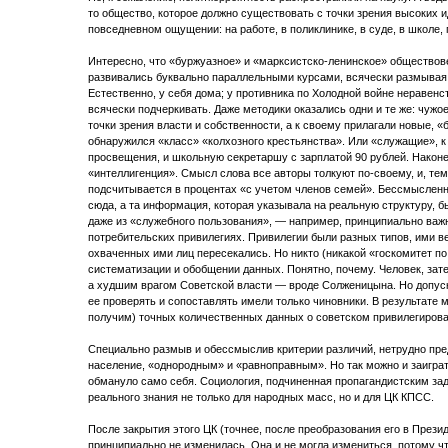
то общество, которое должно существовать с точки зрения высоких ид
повседневном ощущении: на работе, в поликлинике, в суде, в школе, 
Интересно, что «буржуазное» и «марксистско-ленинское» обществов
развивались буквально параллельными курсами, всячески размывая
Естественно, у себя дома; у противника по Холодной войне неравенс
всячески подчеркивать. Даже методики оказались одни и те же: чуж
точки зрения власти и собственности, а к своему прилагали новые,
обнаружился «класс» «колхозного крестьянства». Или «служащие», 
просвещения, и школьную секретаршу с зарплатой 90 рублей. Након
«интеллигенция». Смысл слова все авторы толкуют по-своему, и, тем
подсчитывается в процентах «с учетом членов семей». Бессмыслен
сюда, а та информация, которая указывала на реальную структуру, бы
даже из «служебного пользования», — например, принципиально важ
потребительских привилегиях. Привилегии были разных типов, ими 
охваченных ими лиц пересекались. Но никто (никакой «госкомитет по
систематизации и обобщении данных. Понятно, почему. Человек, зат
а худшим врагом Советской власти — вроде Солженицына. Но допус
ее проверять и сопоставлять имели только чиновники. В результате м
получим) точных количественных данных о советском привилегирова
Специально размыв и обессмыслив критерии различий, нетрудно пред
население, «однородным» и «равноправным». Но так можно и заиграть
обмануло само себя. Социология, подчиненная пропагандистским за
реального знания не только для народных масс, но и для ЦК КПСС.
После закрытия этого ЦК (точнее, после преобразования его в През
принципиально не изменилась. Она и не могла измениться, потому чт