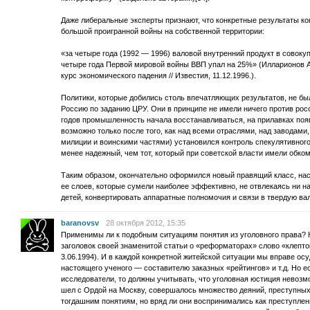
Даже либеральные эксперты признают, что конкретные результаты 
большой проигранной войны на собственной территории:
«за четыре года (1992 — 1996) валовой внутренний продукт в совоку
четыре года Первой мировой войны ВВП упал на 25%» (Илларионов А.
курс экономического падения // Известия, 11.12.1996.).
Политики, которые добились столь впечатляющих результатов, не бы
Россию по заданию ЦРУ. Они в принципе не имели ничего против рос
годов промышленность начала восстанавливаться, на прилавках поя
возможно только после того, как над всеми отраслями, над заводам
милиции и воинскими частями) установился контроль спекулятивного,
менее надежный, чем тот, который при советской власти имели обком
Таким образом, окончательно оформился новый правящий класс, нас
ее слоев, которые сумели наиболее эффективно, не отвлекаясь ни на
детей, конвертировать аппаратные полномочия и связи в твердую ва
baranovsv
28 октября 2012, 15:35
Применимы ли к подобным ситуациям понятия из уголовного права?
заголовок своей знаменитой статьи о «реформаторах» слово «клепток
3.06.1994). И в каждой конкретной житейской ситуации мы вправе ос
настоящего ученого — составителю заказных «рейтингов» и т.д. Но е
исследователи, то должны учитывать, что уголовная юстиция невозм
шел с Ордой на Москву, совершалось множество деяний, преступных 
тогдашним понятиям, но вряд ли они воспринимались как преступлен