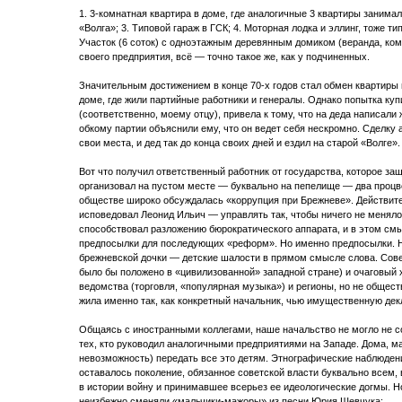
1. 3-комнатная квартира в доме, где аналогичные 3 квартиры занима
«Волга»; 3. Типовой гараж в ГСК; 4. Моторная лодка и эллинг, тоже т
Участок (6 соток) с одноэтажным деревянным домиком (веранда, ком
своего предприятия, всё — точно такое же, как у подчиненных.
Значительным достижением в конце 70-х годов стал обмен квартиры 
доме, где жили партийные работники и генералы. Однако попытка ку
(соответственно, моему отцу), привела к тому, что на деда написали
обкому партии объяснили ему, что он ведет себя нескромно. Сделку
свои места, и дед так до конца своих дней и ездил на старой «Волге».
Вот что получил ответственный работник от государства, которое за
организовал на пустом месте — буквально на пепелище — два процве
обществе широко обсуждалась «коррупция при Брежневе». Действите
исповедовал Леонид Ильич — управлять так, чтобы ничего не меняло
способствовал разложению бюрократического аппарата, и в этом см
предпосылки для последующих «реформ». Но именно предпосылки. 
брежневской дочки — детские шалости в прямом смысле слова. Совет
было бы положено в «цивилизованной» западной стране) и очаговый х
ведомства (торговля, «популярная музыка») и регионы, но не общес
жила именно так, как конкретный начальник, чью имущественную дек
Общаясь с иностранными коллегами, наше начальство не могло не с
тех, кто руководил аналогичными предприятиями на Западе. Дома, м
невозможность) передать все это детям. Этнографические наблюден
оставалось поколение, обязанное советской власти буквально всем
в истории войну и принимавшее всерьез ее идеологические догмы. Н
неизбежно сменяли «мальчики-мажоры» из песни Юрия Шевчука: