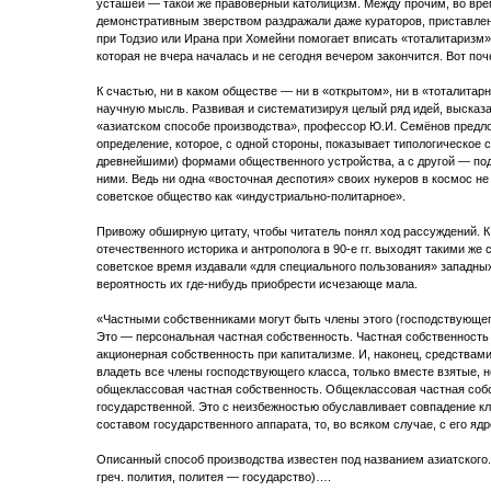
усташей — такой же правоверный католицизм. Между прочим, во вр
демонстративным зверством раздражали даже кураторов, приставлен
при Тодзио или Ирана при Хомейни помогает вписать «тоталитаризм»
которая не вчера началась и не сегодня вечером закончится. Вот поч
К счастью, ни в каком обществе — ни в «открытом», ни в «тоталита
научную мысль. Развивая и систематизируя целый ряд идей, высказ
«азиатском способе производства», профессор Ю.И. Семёнов предло
определение, которое, с одной стороны, показывает типологическое 
древнейшими) формами общественного устройства, а с другой — по
ними. Ведь ни одна «восточная деспотия» своих нукеров в космос н
советское общество как «индустриально-политарное».
Привожу обширную цитату, чтобы читатель понял ход рассуждений. 
отечественного историка и антрополога в 90-е гг. выходят такими же
советское время издавали «для специального пользования» западных
вероятность их где-нибудь приобрести исчезающе мала.
«Частными собственниками могут быть члены этого (господствующего
Это — персональная частная собственность. Частная собственность 
акционерная собственность при капитализме. И, наконец, средствами
владеть все члены господствующего класса, только вместе взятые, н
общеклассовая частная собственность. Общеклассовая частная соб
государственной. Это с неизбежностью обуславливает совпадение кл
составом государственного аппарата, то, во всяком случае, с его ядр
Описанный способ производства известен под названием азиатского.
греч. полития, политея — государство)….