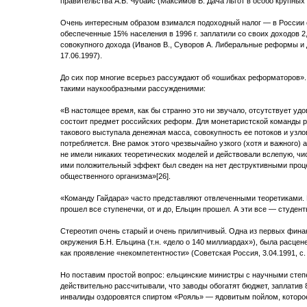
правительства А.Б. Чубайс (Максимов В. Дача льгот в особо крупных р
Очень интересным образом взимался подоходный налог — в России 
обеспеченные 15% населения в 1996 г. заплатили со своих доходов 2
совокупного дохода (Иванов В., Суворов А. Либеральные реформы и 
17.06.1997).
До сих пор многие всерьез рассуждают об «ошибках реформаторов»
такими наукообразными рассуждениями:
«В настоящее время, как бы странно это ни звучало, отсутствует уд
состоит предмет российских реформ. Для монетаристской команды р
такового выступала денежная масса, совокупность ее потоков и узло
потребляется. Вне рамок этого чрезвычайно узкого (хотя и важного
не имели никаких теоретических моделей и действовали вслепую, чи
ими положительный эффект был сведен на нет деструктивными проц
общественного организма»[26].
«Команду Гайдара» часто представляют отвлеченными теоретиками
прошел все ступенечки, от и до, Ельцин прошел. А эти все — студент
Стереотип очень старый и очень прилипчивый. Одна из первых фина
окружения Б.Н. Ельцина (т.н. «дело о 140 миллиардах»), была расце
как проявление «некомпетентности» (Советская Россия, 3.04.1991, с. 
Но поставим простой вопрос: ельцинские министры с научными сте
действительно рассчитывали, что заводы обогатят бюджет, заплатив 
инвалиды оздоровятся спиртом «Рояль» — ядовитым пойлом, которое