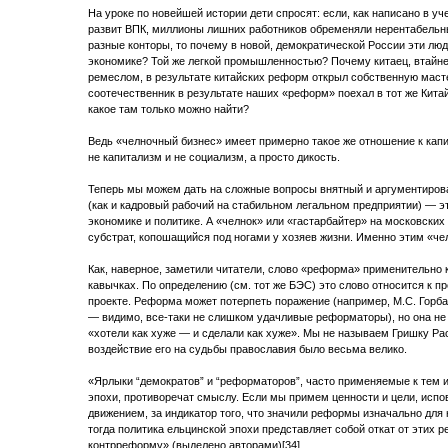
На уроке по новейшей истории дети спросят: если, как написано в 
развит ВПК, миллионы лишних работников обременяли нерентабель
разные конторы, то почему в новой, демократической России эти люди
экономике? Той же легкой промышленностью? Почему китаец, втайн
ремеслом, в результате китайских реформ открыл собственную маст
соотечественник в результате наших «реформ» поехал в тот же Кита
какое там только можно найти?
Ведь «челночный бизнес» имеет примерно такое же отношение к капи
не капитализм и не социализм, а просто дикость.
Теперь мы можем дать на сложные вопросы внятный и аргументиров
(как и кадровый рабочий на стабильном легальном предприятии) — 
экономике и политике. А «челнок» или «гастарбайтер» на московски
субстрат, копошащийся под ногами у хозяев жизни. Именно этим «че
Как, наверное, заметили читатели, слово «реформа» применительно к
кавычках. По определению (см. тот же БЭС) это слово относится к п
проекте. Реформа может потерпеть поражение (например, М.С. Горба
— видимо, все-таки не слишком удачливые реформаторы), но она не
«хотели как хуже — и сделали как хуже». Мы не называем Гришку Р
воздействие его на судьбы православия было весьма велико.
«Ярлыки “демократов” и “реформаторов”, часто применяемые к тем 
эпохи, противоречат смыслу. Если мы примем ценности и цели, ис
движением, за индикатор того, что значили реформы изначально для
тогда политика ельцинской эпохи представляет собой откат от этих 
контрреформу» (выделено авторами)[34].