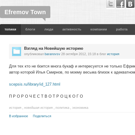
Efremov Town
топики
блоги
люди
активность
компании
работа
Взгляд на Новейшую историю
опубликовал
baranovsv
28 октября 2012, 15:18
в блог
история
Для тех кто не боится многа букаф и интересуется не только Ефри
автор которой Илья Смирнов, по моему весьма близок к адекватно
scepsis.ru/library/id_127.html
П Р О Р О Ч Е С Т В О Т Р О Ц К О Г О
история
,
новейшая история
,
политика
,
экономика
В избранное
Поделиться