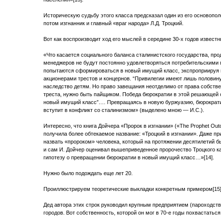
Историческую судьбу этого класса предсказал один из его основопо
потом изгнанник и главный «враг народа» Л.Д. Троцкий.
Вот как воспроизводит ход его мыслей в середине 30-х годов извест
«Что касается социального баланса сталинистского государства, про
менеджеров не будут постоянно удовлетворяться потребительскими 
попытаются сформироваться в новый имущий класс, экспроприируя 
акционерами трестов и концернов. “Привилегии имеют лишь половину
наследство детям. Но право завещания неотделимо от права собств
треста, нужно быть пайщиком. Победа бюрократии в этой решающей 
новый имущий класс”.… Превращаясь в новую буржуазию, бюрократи
вступит в конфликт со сталинизмом» (выделено мною — И.С.).
Интересно, что книга Дойчера «Пророк в изгнании» («The Prophet Outc
получила более обтекаемое название: «Троцкий в изгнании». Даже пр
назвать «пророком» человека, который на протяжении десятилетий был
и сам И. Дойчер оценивал вышеприведенное пророчество Троцкого к
гипотезу о превращении бюрократии в новый имущий класс…»[14].
Нужно было подождать еще лет 20.
Проиллюстрируем теоретические выкладки конкретным примером[15]
Дед автора этих строк руководил крупным предприятием (пароходств
городов. Вот собственность, которой он мог в 70-е годы похвастать