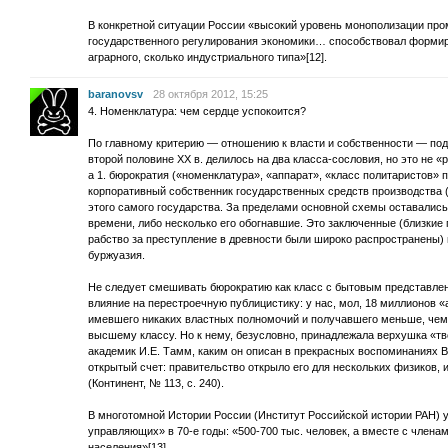
В конкретной ситуации России «высокий уровень монополизации пр
государственного регулирования экономики… способствовал формир
аграрного, сколько индустриального типа»[12].
baranovsv
28 октября 2012, 15:25
4. Номенклатура: чем сердце успокоится?
По главному критерию — отношению к власти и собственности — п
второй половине ХХ в. делилось на два класса-сословия, но это не «
а 1. бюрократия («номенклатура», «аппарат», «класс политаристов»
корпоративный собственник государственных средств производства (
этого самого государства. За пределами основной схемы оставались
времени, либо несколько его обогнавшие. Это заключенные (близкие 
рабство за преступление в древности были широко распространены
буржуазия.
Не следует смешивать бюрократию как класс с бытовым представлен
влияние на перестроечную публицистику: у нас, мол, 18 миллионов «
имевшего никаких властных полномочий и получавшего меньше, чем р
высшему классу. Но к нему, безусловно, принадлежала верхушка «тв
академик И.Е. Тамм, каким он описан в прекрасных воспоминаниях В
открытый счет: правительство открыло его для нескольких физиков, и 
(Континент, № 113, с. 240).
В многотомной Истории России (Институт Российской истории РАН) у
управляющих» в 70-е годы: «500-700 тыс. человек, а вместе с членам
населения»[13].