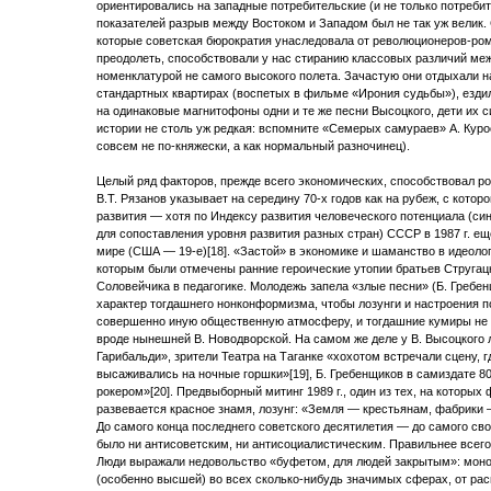
ориентировались на западные потребительские (и не только потребит
показателей разрыв между Востоком и Западом был не так уж велик.
которые советская бюрократия унаследовала от революционеров-рома
преодолеть, способствовали у нас стиранию классовых различий м
номенклатурой не самого высокого полета. Зачастую они отдыхали на
стандартных квартирах (воспетых в фильме «Ирония судьбы»), ездил
на одинаковые магнитофоны одни и те же песни Высоцкого, дети их с
истории не столь уж редкая: вспомните «Семерых самураев» А. Кур
совсем не по-княжески, а как нормальный разночинец).
Целый ряд факторов, прежде всего экономических, способствовал ро
В.Т. Рязанов указывает на середину 70-х годов как на рубеж, с кото
развития — хотя по Индексу развития человеческого потенциала (с
для сопоставления уровня развития разных стран) СССР в 1987 г. ещ
мире (США — 19-е)[18]. «Застой» в экономике и шаманство в идеоло
которым были отмечены ранние героические утопии братьев Стругац
Соловейчика в педагогике. Молодежь запела «злые песни» (Б. Гребе
характер тогдашнего нонконформизма, чтобы лозунги и настроения п
совершенно иную общественную атмосферу, и тогдашние кумиры не
вроде нынешней В. Новодворской. На самом же деле у В. Высоцкого
Гарибальди», зрители Театра на Таганке «хохотом встречали сцену, 
высаживались на ночные горшки»[19], Б. Гребенщиков в самиздате 8
рокером»[20]. Предвыборный митинг 1989 г., один из тех, на котор
развевается красное знамя, лозунг: «Земля — крестьянам, фабрики 
До самого конца последнего советского десятилетия — до самого св
было ни антисоветским, ни антисоциалистическим. Правильнее всего
Люди выражали недовольство «буфетом, для людей закрытым»: мон
(особенно высшей) во всех сколько-нибудь значимых сферах, от расп