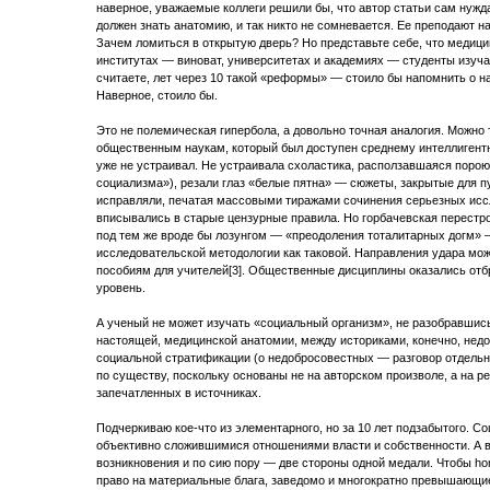
наверное, уважаемые коллеги решили бы, что автор статьи сам нужда
должен знать анатомию, и так никто не сомневается. Ее преподают на
Зачем ломиться в открытую дверь? Но представьте себе, что медици
институтах — виноват, университетах и академиях — студенты изуч
считаете, лет через 10 такой «реформы» — стоило бы напомнить о 
Наверное, стоило бы.
Это не полемическая гипербола, а довольно точная аналогия. Можно 
общественным наукам, который был доступен среднему интеллигентн
уже не устраивал. Не устраивала схоластика, расползавшаяся поро
социализма»), резали глаз «белые пятна» — сюжеты, закрытые для п
исправляли, печатая массовыми тиражами сочинения серьезных иссл
вписывались в старые цензурные правила. Но горбачевская перестро
под тем же вроде бы лозунгом — «преодоления тоталитарных догм» 
исследовательской методологии как таковой. Направления удара мо
пособиям для учителей[3]. Общественные дисциплины оказались от
уровень.
А ученый не может изучать «социальный организм», не разобравшись 
настоящей, медицинской анатомии, между историками, конечно, нед
социальной стратификации (о недобросовестных — разговор отдельный
по существу, поскольку основаны не на авторском произволе, а на 
запечатленных в источниках.
Подчеркиваю кое-что из элементарного, но за 10 лет подзабытого. С
объективно сложившимися отношениями власти и собственности. А в
возникновения и по сию пору — две стороны одной медали. Чтобы ho
право на материальные блага, заведомо и многократно превышающие