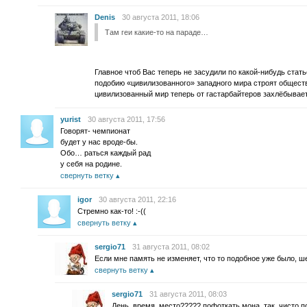
Denis
30 августа 2011, 18:06
Там геи какие-то на параде…
Главное чтоб Вас теперь не засудили по какой-нибудь статье
подобию «цивилизованного» западного мира строят общество
цивилизованный мир теперь от гастарбайтеров захлёбывается
yurist
30 августа 2011, 17:56
Говорят- чемпионат
будет у нас вроде-бы.
Обо… раться каждый рад
у себя на родине.
свернуть ветку
igor
30 августа 2011, 22:16
Стремно как-то! :-((
свернуть ветку
sergio71
31 августа 2011, 08:02
Если мне память не изменяет, что то подобное уже было, ш
свернуть ветку
sergio71
31 августа 2011, 08:03
День, время, место????? пофоткать мона, так, чисто п