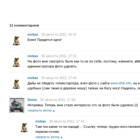
12
комментариев
nickas
30 августа 2011, 16:37
Блин! Придется идти!
nickas
30 августа 2011, 17:31
На фото мне смотреть было как-то не по себе, поэтому, извините,
vir
администратора фото удалить.
nickas
30 августа 2011, 17:43
Дабы не обидеть топикстартера, взял фото с сайта
www.efrik.info
, на 
удобных (сам такие в деревне ношу) тапках на босу ногу! Надеюсь, о
Denis
30 августа 2011, 17:44
Интрижка. Теперь мне стало интересно что за фото было удалено )))
свернуть ветку
nickas
30 августа 2011, 17:47
Там геи какие-то на параде… Ссылку теперь трудно восстановит
первоисточник.
свернуть ветку