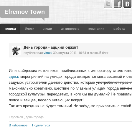
Efremov Town
топики
блоги
люди
активность
компании
работа
День города - аццкий оджиг!
опубликовал
virtual
30 августа 2011, 16:31
в личный блог
Из инсайдеских источников, приближенных к императору стало изв
здесь
мероприятий на улицах города ожидается мега веселый и от
задумок устроителей данного действа, которые
употребляют прави
максимально креативно, шествие по главным улицам города
актив
городской культуры, переодетых, в кого бы вы думали? Не правиль
поясе и зайцев, весело бегающих вокруг!
Так что праздник не будет томным! Не забудьте прихватить с собой
Ефремов
,
день города
В избранное
Поделиться