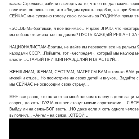
казака Стрелкова, забили насмерть за то, что он не дал сжечь зер
политики, он лишь знал, что «Людям кушать надобно, как при белы
СЕЙЧАС мне суждено голову свою сложить за РОДИНУ-я приму эт
«БОЕВЫМ»-братишки, я все понимаю…Я даже ЗНАЮ, что некоторы
мы сейчас отсиживаться по домам? ПУСТЬ КАЖДЫЙ РЕШАЕТ З
НАЦИОНАЛИСТАМ-Братцы, не дайте им перевести все на рельсы 9
народами СССР…Поймите, тот «беспредел», который мы наблюдаем
власти…СТАРЫЙ ПРИНЦИП-РАЗДЕЛЯЙ И ВЛАСТВУЙ…
ЖЕНЩИНАМ, ЖЕНАМ, СЕСТРАМ, МАТЕРЯМ-ВАМ и только ВАМ решат
мужей и отцов…Но посмотрите на своих детей и внуков…Задайте се
мы СЕЙЧАС не освободим свою страну…
МНЕ все равно, кто встанет со мной плечом к плечу в деле защит
аварец, да хоть ЧУКЧА-они все станут моими соратниками… Я В
Выйду ли на связь-БОГ весть…НО даже если я хоть одного челове
выполнил… «Ангел» на связи…ОТБОЙ…