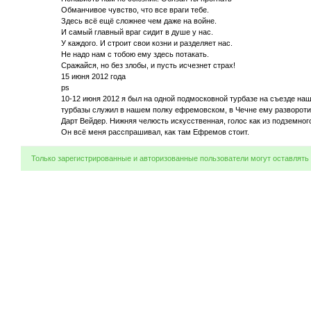
Обманчивое чувство, что все враги тебе.
Здесь всё ещё сложнее чем даже на войне.
И самый главный враг сидит в душе у нас.
У каждого. И строит свои козни и разделяет нас.
Не надо нам с тобою ему здесь потакать.
Сражайся, но без злобы, и пусть исчезнет страх!
15 июня 2012 года
ps
10-12 июня 2012 я был на одной подмосковной турбазе на съезде наш
турбазы служил в нашем полку ефремовском, в Чечне ему развороти
Дарт Вейдер. Нижняя челюсть искусственная, голос как из подземного
Он всё меня расспрашивал, как там Ефремов стоит.
Только зарегистрированные и авторизованные пользователи могут оставлять