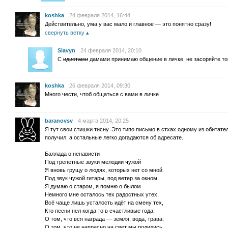
koshka
24 февраля 2014, 16:44
Действительно, ума у вас мало и главное — это понятно сразу!
свернуть ветку
Slavyn
24 февраля 2014, 20:10
С
идиотами
дамами принимаю общение в личке, не засоряйте то
koshka
26 февраля 2014, 09:30
Много чести, чтоб общаться с вами в личке
baranovsv
4 марта 2014, 20:25
Я тут свои стишки тисну. Это типо письмо в стхах одному из обитате
получил. а остальные легко догадаются об адресате.
Баллада о ненависти
Под трепетные звуки мелодии чужой
Я вновь грущу о людях, которых нет со мной.
Под звук чужой гитары, под ветер за окном
Я думаю о старом, я помню о былом
Немного мне осталось тех радостных утех.
Всё чаще лишь усталость идёт на смену тех,
Кто песни пел когда то в счастливые года,
О том, что вся награда — земля, вода, трава.
О том, что не напрасно на свет мы родились,