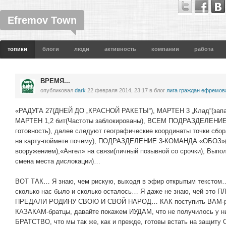
Efremov Town
топики
блоги
люди
активность
компании
работа
ВРЕМЯ...
опубликовал
dark
22 февраля 2014, 23:17
в блог
лига граждан ефремов
«РАДУГА 27(ДНЕЙ ДО „КРАСНОЙ РАКЕТЫ“), МАРТЕН 3 „Клад“(запас
МАРТЕН 1,2 бит(Частоты заблокированы), ВСЕМ ПОДРАЗДЕЛЕНИ
готовность), далее следуют географические координаты точки сбор
на карту-поймете почему), ПОДРАЗДЕЛЕНИЕ 3-КОМАНДА «ОБОЗ»(з
вооружением),«Ангел» на связи(личный позывной со срочки), Вып
смена места дислокации)…
ВОТ ТАК… Я знаю, чем рискую, выходя в эфир открытым текстом
сколько нас было и сколько осталось… Я даже не знаю, чей это 
ПРЕДАЛИ РОДИНУ СВОЮ И СВОЙ НАРОД… КАК поступить ВАМ-р
КАЗАКАМ-братцы, давайте покажем ИУДАМ, что не получилось у 
БРАТСТВО, что мы так же, как и прежде, готовы встать на защиту