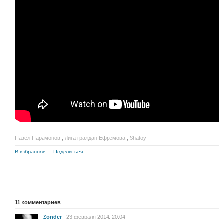
Павел Парамонов
,
Лига граждан Ефремова
,
Shatoy
В избранное
Поделиться
11
комментариев
Zonder
23 февраля 2014, 20:04