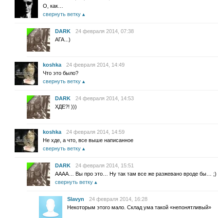
О, как…
свернуть ветку
DARK
24 февраля 2014, 07:38
АГА...)
koshka
24 февраля 2014, 14:49
Что это было?
свернуть ветку
DARK
24 февраля 2014, 14:53
ХДЕ?! )))
koshka
24 февраля 2014, 14:59
Не хде, а что, все выше написанное
свернуть ветку
DARK
24 февраля 2014, 15:51
АААА… Вы про это… Ну так там все же разжевано вроде бы… ;)
свернуть ветку
Slavyn
24 февраля 2014, 16:28
Некоторым этого мало. Склад ума такой «непонятливый»