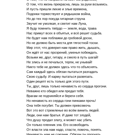
О том, что жизнь прекрасна, лишь за руки возьмись.
И пусть пришли лихие и злые времена,
Подонки торжествуют и рядышком война,
Но до тех пор покуда гитарная струна
Звучит не умолкая, и светит нам Луна,
Я буду помнить твёрдо — земля, вода, трава
Нас примут всех в объятья, и всё решит судьба.
Не будет нам поблажки до гробовой доски,
Но не должно быть места для тягостной тоски.
Мир этот, что доверил нам право жить, дышать,
Он ждёт от нас прозрений, уменья побеждать.
Возьми же, друг, гитару, и смело в путь шагай!
Не злись и не печалься, терпи, не унывай!
Никто тебе не должен здесь что-то объяснять.
Сам каждый здесь обязан пытаться разгадать
Свою судьбу. И карму пытаться развязать.
Один рецепт есть только для этого пути.
Ты, друг, лишь только ненависть из сердца прогони.
Неважно кто обидел или предал тебя.
Врагам не подчиняйся и береги себя.
Но ненависть из сердца гони пинками прочь!
Она тебя погубит. Ты должен превозмочь
Вот это вот стремленье во всём винить людей.
Люди, они нам братья. И даже тот злодей,
Что душу продал злату, и может нас убить
Он только пленник зла. Его осовободить
От власти зла нам надо, спасти, помочь, понять.
Ненависть нам не союзник. Обязан ты прогнать