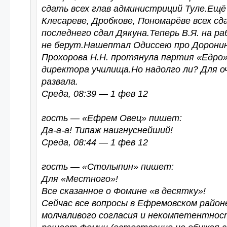
сдать всех глав администриций Туле.Ещё
Клесареве, Дробкове, Пономарёве всех сда
последнего сдал Дякуна.Теперь В.Я. на р
не берут.Нашептал Одиссею про Доронин
Прохорова Н.Н. протянула партия «Едро»
директора училища.Но надолго ли? Для о
развала.
Среда, 08:39 — 1 фев 12
гость — «Ефрем Овец» пишет:
Да-а-а! Типаж наигнуснейший!
Среда, 08:44 — 1 фев 12
гость — «Столыпин» пишет:
Для «Местного»!
Все сказанное о Фомине «в десятку»!
Сейчас все вопросы в Ефремовском районе
молчаливого согласия и некомпетентнос