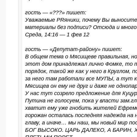
гость — «???» пишет:
Уважаемые PRяники, почему Вы выносит
материалы без подписи? Отсюда и много
Среда, 14:16 — 1 фев 12
гость — «Депутат-району» пишет:
В общем тема о Мясищеве правильная, но
этот дом принадлежал лично Фомке, то 
порядок, такой же как у него в Круглом, 
за него там работали все МУПЫ, а тут 
Мясищев он ему не друг и даже не однопа
У нас тут созрело предложение для Куцур
Путина не голосуем, пока у власти зам.г
хватит ему уже гнобить жителей Ефрем
горожан осталась последняя надежда на 
главу, а иначе… мы наш, мы новый мир 
БОГ ВЫСОКО. ЦАРЬ ДАЛЕКО, А БАРИН, 