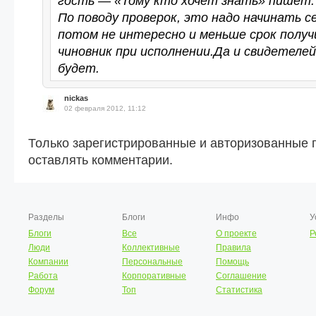
гость — «Тому кто хочет знать» пишет:
По поводу проверок, это надо начинать с
потом не интересно и меньше срок получ
чиновник при исполнении.Да и свидетеле
будет.
nickas
02 февраля 2012, 11:12
Только зарегистрированные и авторизованные 
оставлять комментарии.
Разделы
Блоги
Инфо
У
Блоги
Все
О проекте
Р
Люди
Коллективные
Правила
Компании
Персональные
Помощь
Работа
Корпоративные
Соглашение
Форум
Топ
Статистика