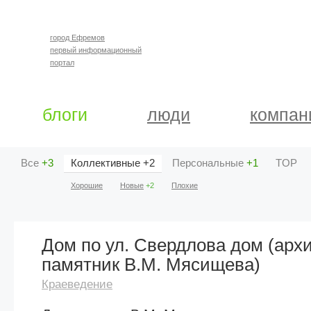
город Ефремов
первый информационный
портал
блоги
люди
компан
Все
+3
Коллективные
+2
Персональные
+1
TOP
Хорошие
Новые
+2
Плохие
Дом по ул. Свердлова дом (арх
памятник В.М. Мясищева)
Краеведение