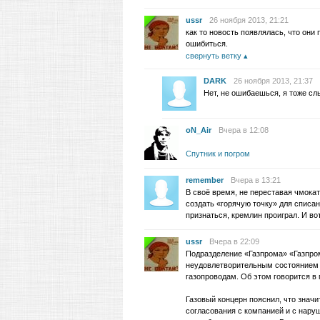
ussr
26 ноября 2013, 21:21
как то новость появлялась, что они
ошибиться.
свернуть ветку
DARK
26 ноября 2013, 21:37
Нет, не ошибаешься, я тоже 
oN_Air
Вчера в 12:08
Спутник и погром
remember
Вчера в 13:21
В своё время, не переставая чмока
создать «горячую точку» для списа
признаться, кремлин проиграл. И вот
ussr
Вчера в 22:09
Подразделение «Газпрома» «Газпром
неудовлетворительным состоянием 
газопроводам. Об этом говорится в
Газовый концерн пояснил, что значи
согласования с компанией и с нару