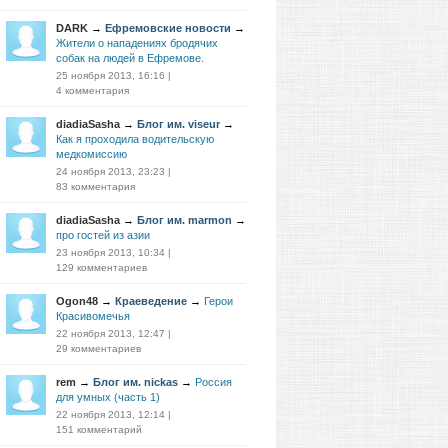
DARK
→
Ефремовские новости
→
Жители о нападениях бродячих
собак на людей в Ефремове.
25 ноября 2013, 16:16
|
4 комментария
diadiaSasha
→
Блог им. viseur
→
Как я проходила водительскую
медкомиссию
24 ноября 2013, 23:23
|
83 комментария
diadiaSasha
→
Блог им. marmon
→
про гостей из азии
23 ноября 2013, 10:34
|
129 комментариев
Ogon48
→
Краеведение
→
Герои
Красивомечья
22 ноября 2013, 12:47
|
29 комментариев
rem
→
Блог им. nickas
→
Россия
для умных (часть 1)
22 ноября 2013, 12:14
|
151 комментарий