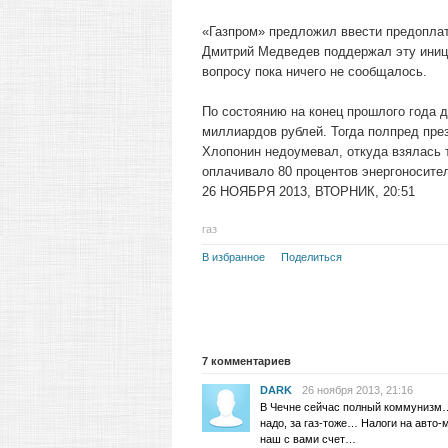
«Газпром» предложил ввести предоплат
Дмитрий Медведев поддержал эту иници
вопросу пока ничего не сообщалось.
По состоянию на конец прошлого года д
миллиардов рублей. Тогда полпред пре
Хлопонин недоумевал, откуда взялась т
оплачивало 80 процентов энергоносите
26 НОЯБРЯ 2013, ВТОРНИК, 20:51
газ
В избранное
Поделиться
7
комментариев
DARK
26 ноября 2013, 21:16
В Чечне сейчас полный коммунизм…
надо, за газ-тоже… Налоги на авто
наш с вами счет…