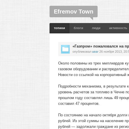
Efremov Town
топики
блоги
люди
активность
«Газпром» пожаловался на п
опубликовал
ussr
26 ноября 2013, 20:
Около половины из трех миллиардов ку
газовом оборудовании и распределител
Новости со ссылкой на корпоративный 
Подробности механизма, в результате ко
уровень расчетов за топливо в Чечне по
прошлом году составлял лишь 49 процен
составил 47 процентов.
По состоянию на начало октября долги 
рублей. Из этой суммы на население п
рублей — задолжали граждане из регио