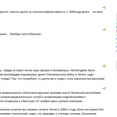
+2
 просят списать долги за электроэнергию.кажется, с 2006года долги… но могу
+3
слышал… Вообще чехи оборзели…
+5
ть, гайдар оставил чечне горы оружия и боеприпасы. Необходимо было
ния миллиардов ворованных денег! Региональную войну в Чечне, надо
 плоды! Так, что потребуют, то центр им и отдаст, хоть поросеночка мюллера!
+2
 межрегионгаз» объяснило крупные пропажи газа в Чеченской республике
газораспределительных сетей и незаконными подключениями к
 поступившем в «Ленту.ру» 27 ноября пресс-релизе компании.
тельное количество газовых сетей в Чечне в 2000-е годы было построено без
шениями технических норм, что приводит к утечкам топлива. Население