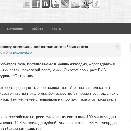
компании
работа
карта
ропажу половины поставляемого в Чечню газа
?
53
в блог
информация
бометров газа, поставляемых в Чечню ежегодно, «пропадает» в
ьных сетях кавказской республики. Об этом сообщает РИА
журнал «Газпрома».
торого пропадает газ, не приводятся. Уточняется только, что
 состоянию на начало октября вырос до 87 процентов, тогда как в
тов. Тем не менее с поправкой на пропажи газа этот показатель
всех российских потребителей за газ составили 100 миллиардов
ришлось 44,8 миллиарда рублей. Больше всего — 36 миллиардов
нов Северного Кавказа.