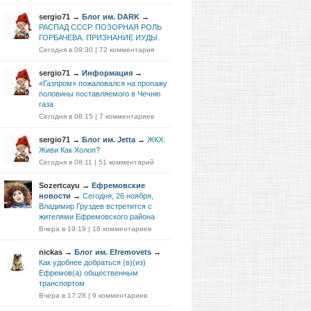
sergio71
→
Блог им. DARK
→
РАСПАД СССР. ПОЗОРНАЯ РОЛЬ
ГОРБАЧЕВА. ПРИЗНАНИЕ ИУДЫ.
Сегодня в 09:30
|
72 комментария
sergio71
→
Информация
→
«Газпром» пожаловался на пропажу
половины поставляемого в Чечню
газа
Сегодня в 08:15
|
7 комментариев
sergio71
→
Блог им. Jetta
→
ЖКХ:
Живи Как Холоп?
Сегодня в 08:11
|
51 комментарий
Sozertcayu
→
Ефремовские
новости
→
Сегодня, 26 ноября,
Владимир Груздев встретится с
жителями Ефремовского района
Вчера в 19:19
|
16 комментариев
nickas
→
Блог им. Efremovets
→
Как удобнее добраться (в)(из)
Ефремов(а) общественным
транспортом
Вчера в 17:28
|
9 комментариев