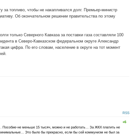
у за топливо, чтобы не накапливался долг. Премьер-министр
ативу. Об окончательном решении правительства по этому
олги только Северного Кавказа за поставки газа составляли 100
зидента в Северо-Кавказском федеральном округе Александр
акая цифра. По его словам, население в округе на тот момент
лей.
RSS
+6
 Пособие-не меньше 15 тысяч, можно и не работать… За ЖКХ платить не
-минимальные… Это было бы прекрасно, если бы сей коммунизм не был за