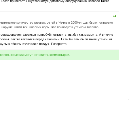
, часто прибегает к «кустарному» домовому оборудованию, которое также
+4
ачительное количество газовых сетей в Чечне в 2000-е годы было построено
с нарушениями технических норм, что приводит к утечкам топлива.
з согласования газовиков попробуй поставить, вы.бут как мамонта. А в чечне
оены. Как же какаются перед чеченами. Если бы там были такие утечки, от
аулы к ебеням взлетали в воздух. Позорнота!
ые пользователи могут оставлять комментарии.