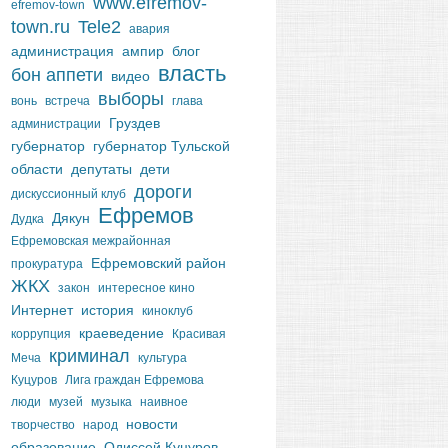
www.efremov-
efremov-town
town.ru
Tele2
авария
администрация
ампир
блог
власть
бон аппети
видео
выборы
вонь
встреча
глава
Груздев
администрации
губернатор
губернатор Тульской
области
депутаты
дети
дороги
дискуссионный клуб
Ефремов
Дякун
Дудка
Ефремовская межрайонная
Ефремовский район
прокуратура
ЖКХ
закон
интересное кино
Интернет
история
киноклуб
краеведение
коррупция
Красивая
криминал
Меча
культура
Куцуров
Лига граждан Ефремова
люди
музей
музыка
наивное
новости
творчество
народ
образование
Одиссей Куцуров