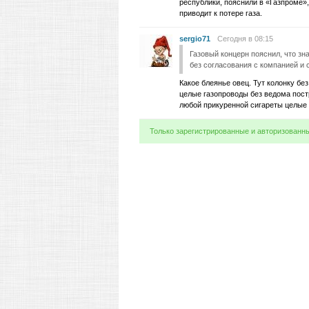
республики, пояснили в «Газпроме»
приводит к потере газа.
sergio71
Сегодня в 08:15
Газовый концерн пояснил, что зн
без согласования с компанией и 
Какое блеянье овец. Тут колонку бе
целые газопроводы без ведома постр
любой прикуренной сигареты целые 
Только зарегистрированные и авторизованн