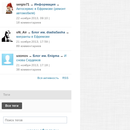
sergio71
→
Информация
→
Автосервис в Ефремове (ремонт
автомобиля)
22 ноября 2013, 09:10
|
18 комментариев
oN_Air
→
Блог им. diadiaSasha
→
мигранты в Ефремове
21 ноября 2013, 17:59
|
89 комментариев
uxonos
→
Блог им. Enigma
→
И
снова Сердюков
21 ноября 2013, 17:18
|
38 комментариев
Вся активность
RSS
Теги
Все теги