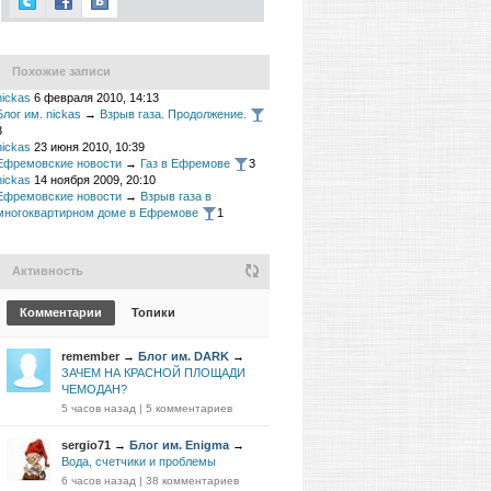
Похожие записи
nickas
6 февраля 2010, 14:13
Блог им. nickas
→
Взрыв газа. Продолжение.
3
nickas
23 июня 2010, 10:39
Ефремовские новости
→
Газ в Ефремове
3
nickas
14 ноября 2009, 20:10
Ефремовские новости
→
Взрыв газа в
многоквартирном доме в Ефремове
1
Активность
Комментарии
Топики
remember
→
Блог им. DARK
→
ЗАЧЕМ НА КРАСНОЙ ПЛОЩАДИ
ЧЕМОДАН?
5 часов назад
|
5 комментариев
sergio71
→
Блог им. Enigma
→
Вода, счетчики и проблемы
6 часов назад
|
38 комментариев