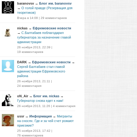
baranovsv
→
Блог им. baranovsv
→
О голой правде (Резервация для
теоретиков)
Вчера в 14:08
|
29 комментариев
nickas
→
Ефремовские новости
→
С.Балтабаев поблагодарил
губернатора за назначение главой
администрации
26 ноября 2013, 22:39
|
19 комментариев
DARK
→
Ефремовские новости
→
Сергей Балтабаев стал главой
администрации Ефремовского
района
26 ноября 2013, 21:11
|
24 комментария
oN_Air
→
Блог им. nickas
→
Губернатор снова едет к нам!
26 ноября 2013, 11:26
|
4 комментария
ussr
→
Информация
→
Мигранты
на сносях. Где и за чей счет рожают
приезжие?
25 ноября 2013, 17:42
|
76 комментариев