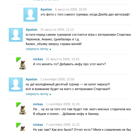
Apelsin
6 августа 2009, 18:30
это фото с того самого турнира, когда Дзюба дал автограф! э
Apelsin
31 августа 2009, 13:12
кстати перед самим турниром состоится игра с ветеранами Спартака. 
Черенков, Ананко, Цымбаларь и т.д.
Калюх, объяву вверху справа меняй!
свернуть ветку
nickas
31 августа 2009, 13:43
А что менять-то? Добавить инфу про этот матч?
Apelsin
1 сентября 2009, 10:59
ну да! молодёжный десятый турнир — не катит ниразу!!!
всё ж внимание будет на матч с ветеранами Спартака!!!
свернуть ветку
nickas
1 сентября 2009, 11:20
Не… ну из-за того что там будет тов. матч мясных старичков мо
В общем я понял… Добавим инфу в баннер.
nickas
7 сентября 2009, 11:22
Ну как там? Как все было? Отчет есть? Меня к сожалению не был