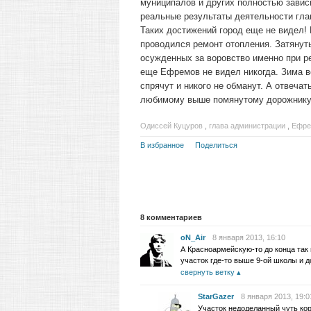
муниципалов и других полностью завис
реальные результаты деятельности главы
Таких достижений город еще не видел!
проводился ремонт отопления. Затянут
осужденных за воровство именно при ре
еще Ефремов не видел никогда. Зима в
спрячут и никого не обманут. А отвечат
любимому выше помянутому дорожнику
Одиссей Куцуров
,
глава администрации
,
Ефре
В избранное
Поделиться
8
комментариев
oN_Air
8 января 2013, 16:10
А Красноармейскую-то до конца так 
участок где-то выше 9-ой школы и 
свернуть ветку
StarGazer
8 января 2013, 19:0
Участок недоделанный чуть ко