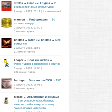
strelok
→
Блог им. Enigma
→
И
снова о песчаных скульптурах
2 августа 2013, 23:14
|
1 комментарий
marmon
→
Информация
→
Во
сколько концерт !
2 августа 2013, 17:59
|
5 комментариев
Enigma
→
Блог им. Enigma
→
Мир
вокруг нас
2 августа 2013, 11:56
|
11 комментариев
Leoper
→
Блог им. nickas
→
Ремонт дорог в Ефремове. Позитив.
1 августа 2013, 17:08
|
121 комментарий
bazinga
→
Блог им. nat0508
→
ГКС
1 августа 2013, 16:01
|
6 комментариев
nickas
→
Объявления и реклама
→
1 августа все на глобальную
интернет-забастовку за отмену
закона против интернета!