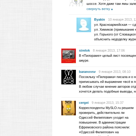
шоссе. Хотя даже там ямы зале
свернуть ветку
Byakin
10 января 2013, 1
ул. Красноармейская — сд
ул. Химиков (примыкание 
ул. Горького (от Словацко
объяснить недоделку журн
strelok
8 января 2013, 17:06
В «Пилораме» целый лист посвящен 
ажуре.
baranovsv
9 января 2013, 08:10
Посокльку «Пилорама» писала и о н
приписывать ей выражение «всё в п
В любом случае мнение авторов отд
хочется делать подобные выводы, на
cergei
9 января 2013, 15:37
Корреспонденты MySLO.ru решили
проверить, действительно ли
Одиссей Филиппович уходит на
повышение. В администрации
Ефремовского района пояснили:
«Одиссей Филиппович на