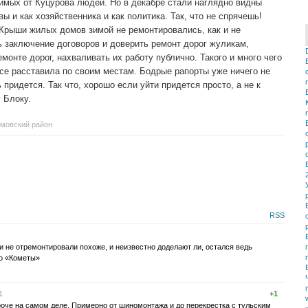
имых от Куцурова людей. Но в декабре стали наглядно видны
 и как хозяйственника и как политика. Так, что не спрячешь!
 Крыши жилых домов зимой не ремонтировались, как и не
ь заключение договоров и доверить ремонт дорог жуликам,
монте дорог, нахваливать их работу публично. Такого и много чего
се расставила по своим местам. Бодрые рапорты уже ничего не
ь придется. Так что, хорошо если уйти придется просто, а не к
 Блоку.
мовский район
RSS
и не отремонтировали похоже, и неизвестно доделают ли, остался ведь
до «Кометы»
1
+1
роче на самом деле. Примерно от шиномонтажа и до перекрестка с тульским