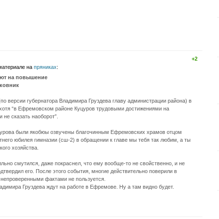
+2
 материале на
пряниках
:
яют на повышение
рковник
о версии губернатора Владимира Груздева главу администрации района) в
 хотя “в Ефремовском районе Куцуров трудовыми достижениями на
и не сказать наоборот”.
урова были якобюы озвучены благочинным Ефремовских храмов отцом
него юбилея гимназии (сш-2) в обращении к главе мы тебя так любим, а ты
кого хозяйства.
ьно смутился, даже покраснел, что ему вообще-то не свойственно, и не
одтвердил его. После этого события, многие действительно поверили в
н непроверенными фактами не пользуется.
димира Груздева ждут на работе в Ефремове. Ну а там видно будет.