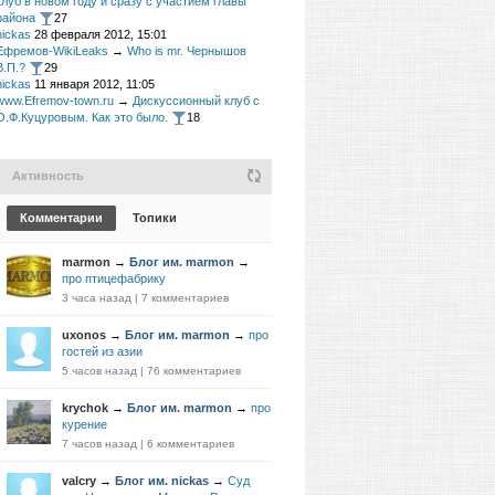
клуб в новом году и сразу с участием главы
района
27
nickas
28 февраля 2012, 15:01
Ефремов-WikiLeaks
→
Who is mr. Чернышов
В.П.?
29
nickas
11 января 2012, 11:05
www.Efremov-town.ru
→
Дискуссионный клуб с
О.Ф.Куцуровым. Как это было.
18
Активность
Комментарии
Топики
marmon
→
Блог им. marmon
→
про птицефабрику
3 часа назад
|
7 комментариев
uxonos
→
Блог им. marmon
→
про
гостей из азии
5 часов назад
|
76 комментариев
krychok
→
Блог им. marmon
→
про
курение
7 часов назад
|
6 комментариев
valcry
→
Блог им. nickas
→
Суд