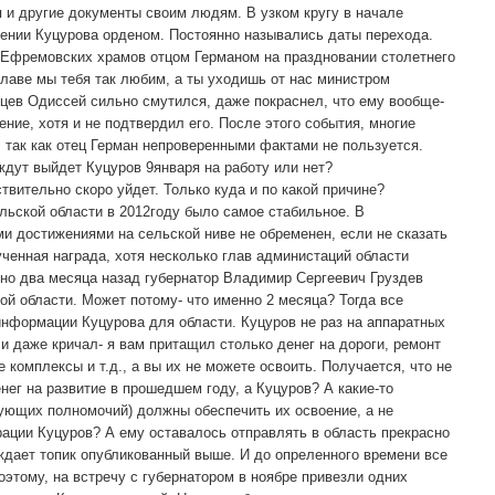
 и другие документы своим людям. В узком кругу в начале
дении Куцурова орденом. Постоянно назывались даты перехода.
 Ефремовских храмов отцом Германом на праздновании столетнего
главе мы тебя так любим, а ты уходишь от нас министром
дцев Одиссей сильно смутился, даже покраснел, что ему вообще-
ение, хотя и не подтвердил его. После этого события, многие
 так как отец Герман непроверенными фактами не пользуется.
ждут выйдет Куцуров 9января на работу или нет?
твительно скоро уйдет. Только куда и по какой причине?
льской области в 2012году было самое стабильное. В
 достижениями на сельской ниве не обременен, если не сказать
ученная награда, хотя несколько глав администаций области
ьно два месяца назад губернатор Владимир Сергеевич Груздев
й области. Может потому- что именно 2 месяца? Тогда все
информации Куцурова для области. Куцуров не раз на аппаратных
 и даже кричал- я вам притащил столько денег на дороги, ремонт
комплексы и т.д., а вы их не можете освоить. Получается, что не
ег на развитие в прошедшем году, а Куцуров? А какие-то
ующих полномочий) должны обеспечить их освоение, а не
рации Куцуров? А ему оставалось отправлять в область прекрасно
дает топик опубликованный выше. И до опреленного времени все
этому, на встречу с губернатором в ноябре привезли одних