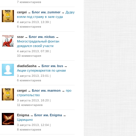
7 комментариев
cergei
→
Блог им. zummer
→
Дудку
взяли под стражу в зале суда
4 августа 2013, 13:39
|
6 комментариев
sssr
→
Блог им. nickas
→
Многострадальный фонтан
дождался своей участи
4 августа 2013, 07:38
|
33 комментария
diadiaSasha
→
Блог им. bus
→
Акции супермаркетов по ценам
3 августа 2013, 23:01
|
6 комментариев
cergei
→
Блог им. marmon
→
про
строительство
3 августа 2013, 16:20
|
11 комментариев
Enigma
→
Блог им. Enigma
→
Царицыно
3 августа 2013, 12:04
|
8 комментариев