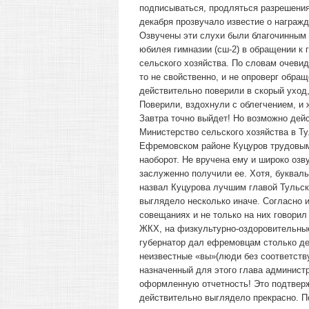
подписываться, продляться разрешения
декабря прозвучало известие о награж
Озвучены эти слухи были благочинным
юбилея гимназии (сш-2) в обращении к 
сельского хозяйства. По словам очеви
то не свойственно, и не опроверг обращ
действительно поверили в скорый уход,
Поверили, вздохнули с облегчением, и 
Завтра точно выйдет! Но возможно дейс
Министерство сельского хозяйства в Ту
Ефремовском районе Куцуров трудовыми
наоборот. Не вручена ему и широко озв
заслуженно получили ее. Хотя, буквал
назвал Куцурова лучшим главой Тульско
выглядело несколько иначе. Согласно 
совещаниях и не только на них говорил
ЖКХ, на физкультурно-оздоровительные 
губернатор дал ефремовцам столько ден
неизвестные «вы»(люди без соответств
назначенный для этого глава админист
оформленную отчетность! Это подтверж
действительно выглядело прекрасно. По