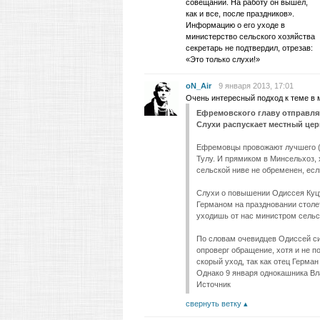
совещании. На работу он вышел,
как и все, после праздников».
Информацию о его уходе в
министерство сельского хозяйства
секретарь не подтвердил, отрезав:
«Это только слухи!»
oN_Air
9 января 2013, 17:01
Очень интересный подход к теме в
Ефремовского главу отправл
Слухи распускает местный це
Ефремовцы провожают лучшего (п
Тулу. И прямиком в Минсельхоз,
сельской ниве не обременен, есл
Слухи о повышении Одиссея Куц
Германом на праздновании столет
уходишь от нас министром сельс
По словам очевидцев Одиссей сил
опроверг обращение, хотя и не п
скорый уход, так как отец Герма
Однако 9 января однокашника Вла
Источник
свернуть ветку