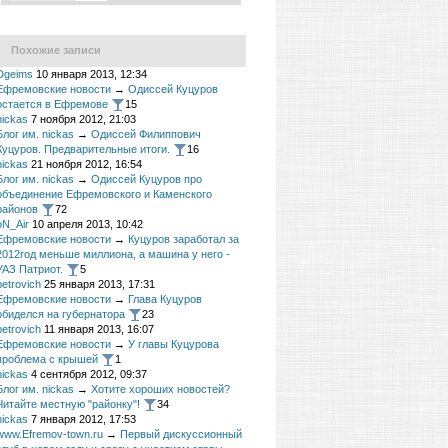
Похожие записи
Dgeims
10 января 2013, 12:34
Ефремовские новости
→
Одиссей Куцуров
остается в Ефремове
15
nickas
7 ноября 2012, 21:03
Блог им. nickas
→
Одиссей Филиппович
Куцуров. Предварительные итоги.
16
nickas
21 ноября 2012, 16:54
Блог им. nickas
→
Одиссей Куцуров про
объединение Ефремовского и Каменского
районов
72
oN_Air
10 апреля 2013, 10:42
Ефремовские новости
→
Куцуров заработал за
2012год меньше миллиона, а машина у него -
УАЗ Патриот.
5
petrovich
25 января 2013, 17:31
Ефремовские новости
→
Глава Куцуров
обиделся на губернатора
23
petrovich
11 января 2013, 16:07
Ефремовские новости
→
У главы Куцурова
проблема с крышей
1
nickas
4 сентября 2012, 09:37
Блог им. nickas
→
Хотите хороших новостей?
Читайте местную "районку"!
34
nickas
7 января 2012, 17:53
www.Efremov-town.ru
→
Первый дискуссионный