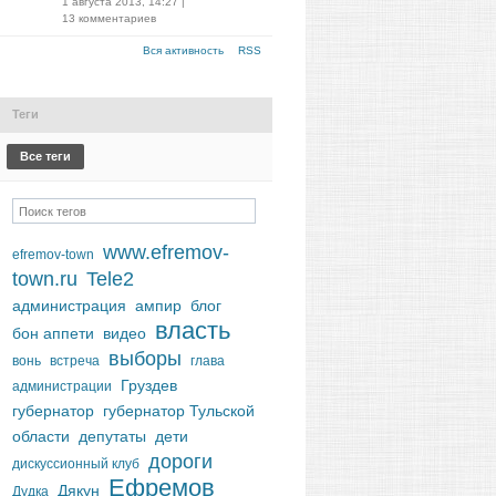
1 августа 2013, 14:27
|
13 комментариев
Вся активность
RSS
Теги
Все теги
www.efremov-
efremov-town
town.ru
Tele2
администрация
ампир
блог
власть
бон аппети
видео
выборы
вонь
встреча
глава
Груздев
администрации
губернатор
губернатор Тульской
области
депутаты
дети
дороги
дискуссионный клуб
Ефремов
Дякун
Дудка