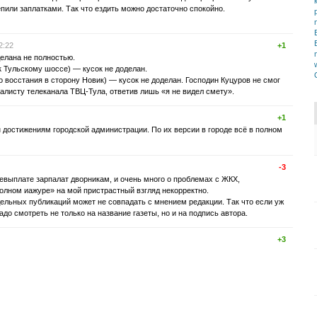
пили заплатками. Так что ездить можно достаточно спокойно.
2:22
+1
елана не полностью.
к Тульскому шоссе) — кусок не доделан.
го восстания в сторону Новик) — кусок не доделан. Господин Куцуров не смог
алисту телеканала ТВЦ-Тула, ответив лишь «я не видел смету».
+1
достижениям городской администрации. По их версии в городе всё в полном
-3
евыплате зарпалат дворникам, и очень много о проблемах с ЖКХ,
олном иажуре» на мой пристрастный взгляд некорректно.
ельных публикаций может не совпадать с мнением редакции. Так что если уж
до смотреть не только на название газеты, но и на подпись автора.
+3