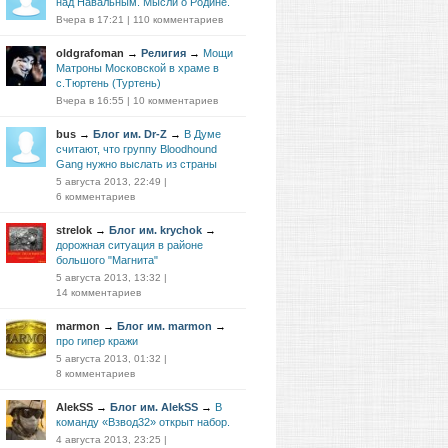
над Навальным. Мысли о Родине.
Вчера в 17:21
|
110 комментариев
oldgrafoman
→
Религия
→
Мощи
Матроны Московской в храме в
с.Тюртень (Туртень)
Вчера в 16:55
|
10 комментариев
bus
→
Блог им. Dr-Z
→
В Думе
считают, что группу Bloodhound
Gang нужно выслать из страны
5 августа 2013, 22:49
|
6 комментариев
strelok
→
Блог им. krychok
→
дорожная ситуация в районе
большого "Магнита"
5 августа 2013, 13:32
|
14 комментариев
marmon
→
Блог им. marmon
→
про гипер кражи
5 августа 2013, 01:32
|
8 комментариев
AlekSS
→
Блог им. AlekSS
→
В
команду «Взвод32» открыт набор.
4 августа 2013, 23:25
|