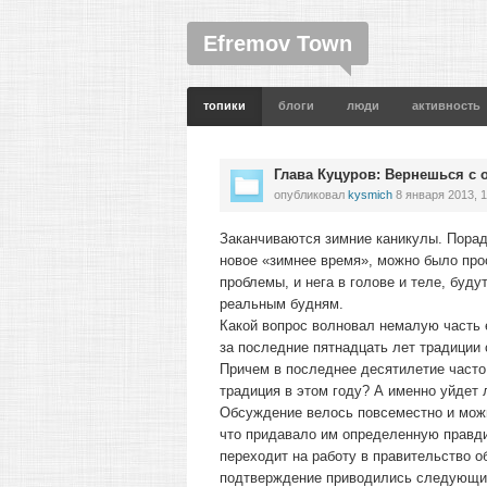
Efremov Town
топики
блоги
люди
активность
Глава Куцуров: Вернешься с 
опубликовал
kysmich
8 января 2013, 1
Заканчиваются зимние каникулы. Порад
новое «зимнее время», можно было про
проблемы, и нега в голове и теле, буду
реальным будням.
Какой вопрос волновал немалую часть
за последние пятнадцать лет традиции 
Причем в последнее десятилетие часто,
традиция в этом году? А именно уйдет 
Обсуждение велось повсеместно и можн
что придавало им определенную правдив
переходит на работу в правительство о
подтверждение приводились следующие