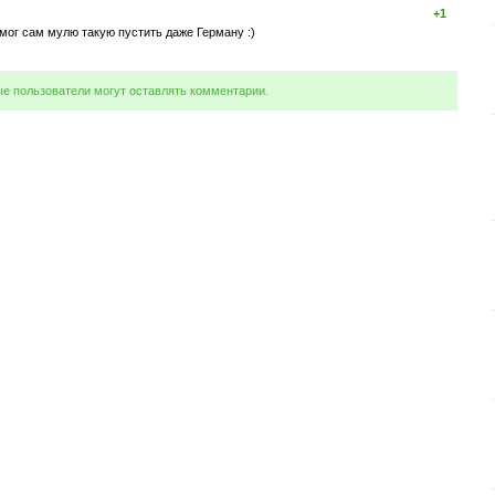
+1
мог сам мулю такую пустить даже Герману :)
ые пользователи могут оставлять комментарии.