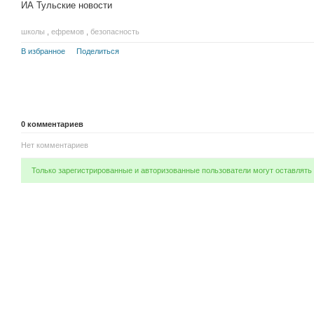
ИА Тульские новости
школы
,
ефремов
,
безопасность
В избранное
Поделиться
0
комментариев
Нет комментариев
Только зарегистрированные и авторизованные пользователи могут оставлять