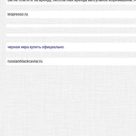
Вы не платите за аренду, бесплатная аренда капсульной кофемашины.
А
lespresso.ru
черная икра купить официально
russianblackcaviar.ru