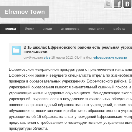
Efremov Town
топики
блоги
люди
активность
компании
работа
В 16 школах Ефремовского района есть реальная угроз
школьников
опубликовал
stive
18 марта 2012, 09:44
в блог
ефремовские новости
Ефремовской межрайонной прокуратурой с привлечением начальни
Ефремовский район и ведущего специалиста отдела по жизнеобес
проверка в образовательных учреждениях Ефремовского района. Б
учреждений образования имеются значительный смежный покров и 
угрожающие жизни и здоровья обучающихся. Ненадлежащее экспл
учреждений, выразившееся в неудалении значительных обледенени
навесов на крышах зданий образовательных учреждений, влечет за
обучающихся, воспитанников и работников образовательного учрежд
руководителей 16 образовательных учреждений Ефремовским меж
представления с требованием о незамедлительном устранении вы
прокуратуры области.