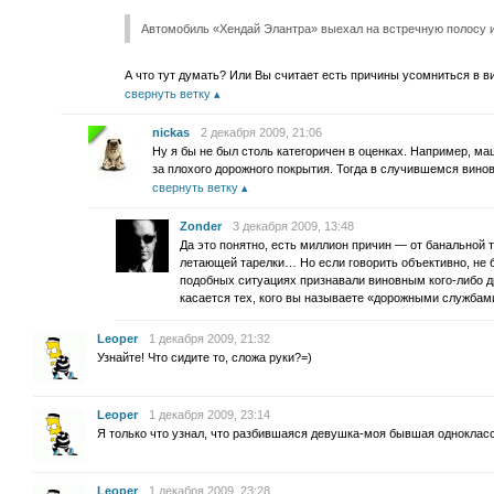
Автомобиль «Хендай Элантра» выехал на встречную полосу и
А что тут думать? Или Вы считает есть причины усомниться в в
свернуть ветку
nickas
2 декабря 2009, 21:06
Ну я бы не был столь категоричен в оценках. Например, ма
за плохого дорожного покрытия. Тогда в случившемся вин
свернуть ветку
Zonder
3 декабря 2009, 13:48
Да это понятно, есть миллион причин — от банальной 
летающей тарелки… Но если говорить объективно, не б
подобных ситуациях признавали виновным кого-либо др
касается тех, кого вы называете «дорожными службам
Leoper
1 декабря 2009, 21:32
Узнайте! Что сидите то, сложа руки?=)
Leoper
1 декабря 2009, 23:14
Я только что узнал, что разбившаяся девушка-моя бывшая однокла
Leoper
1 декабря 2009, 23:28