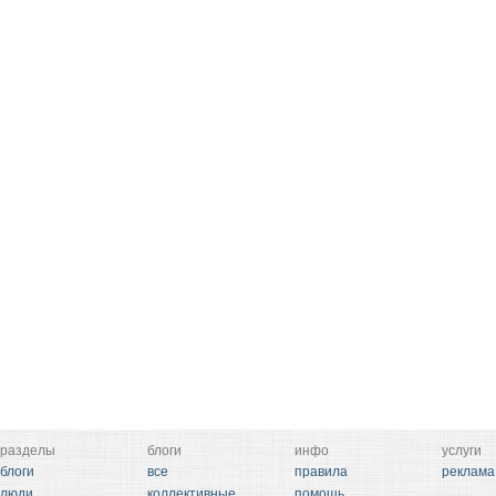
разделы
блоги
инфо
услуги
блоги
все
правила
реклама
люди
коллективные
помощь