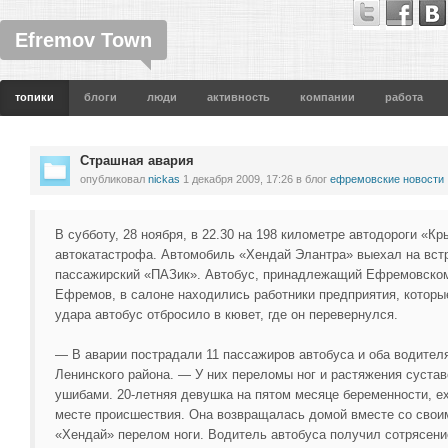
Efremov Town
топики
блоги
люди
активность
компании
работа
Страшная авария
опубликовал
nickas
1 декабря 2009, 17:26
в блог
ефремовские новости
В субботу, 28 ноября, в 22.30 на 198 километре автодороги «
автокатастрофа. Автомобиль «Хендай Элантра» выехал на вст
пассажирский «ПАЗик». Автобус, принадлежащий Ефремовском
Ефремов, в салоне находились работники предприятия, которые
удара автобус отбросило в кювет, где он перевернулся.
— В аварии пострадали 11 пассажиров автобуса и оба водител
Ленинского района. — У них переломы ног и растяжения суставо
ушибами. 20-летняя девушка на пятом месяце беременности, е
месте происшествия. Она возвращалась домой вместе со свои
«Хендай» перелом ноги. Водитель автобуса получил сотрясени