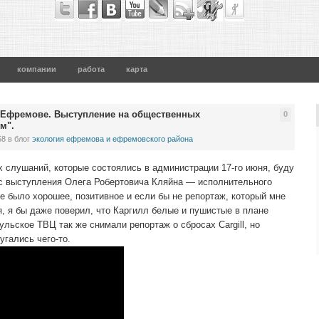
компании
работа
карта
я в Ефремове. Выступление на общественных
0
м".
58
в блог
экология ефремова и ефремовского района
 слушаний, которые состоялись в администрации 17-го июня, буду
с выступления Олега Робертовича Кляйна — исполнительного
 было хорошее, позитивное и если бы не репортаж, который мне
, я бы даже поверил, что Каргилл белые и пушистые в плане
ульское ТВЦ так же снимали репортаж о сбросах Cargill, но
гались чего-то.