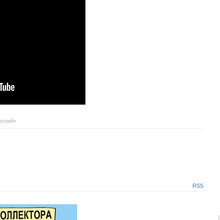
вский»
RSS