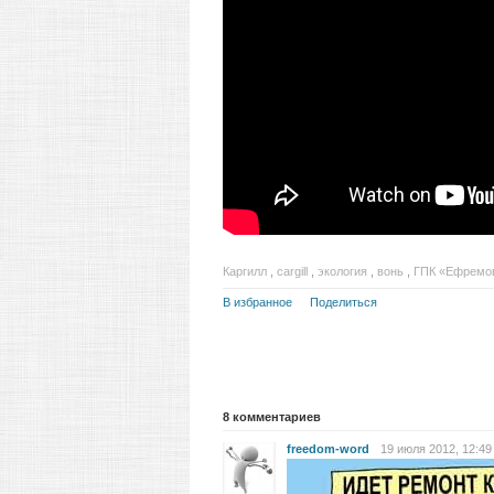
Каргилл
,
cargill
,
экология
,
вонь
,
ГПК «Ефремо
В избранное
Поделиться
8
комментариев
freedom-word
19 июля 2012, 12:49