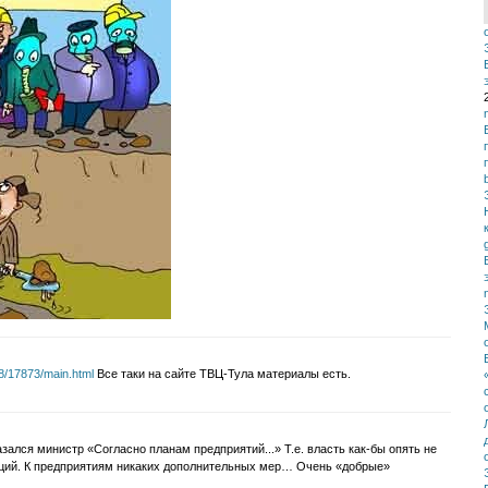
8/17873/main.html
Все таки на сайте ТВЦ-Тула материалы есть.
зался министр «Согласно планам предприятий...» Т.е. власть как-бы опять не
ций. К предприятиям никаких дополнительных мер… Очень «добрые»