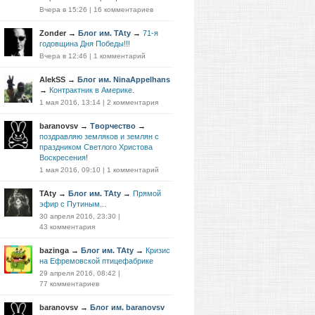
Вчера в 15:26
|
16 комментариев
Zonder
→
Блог им. TAty
→
71-я
годовщина Дня Победы!!!
Вчера в 12:46
|
1 комментарий
AlekSS
→
Блог им. NinaAppelhans
→
Контрактник в Америке.
1 мая 2016, 13:14
|
2 комментария
baranovsv
→
Творчество
→
поздравляю земляков и землян с
праздником Светлого Христова
Воскресения!
1 мая 2016, 09:10
|
1 комментарий
TAty
→
Блог им. TAty
→
Прямой
эфир с Путиным...
30 апреля 2016, 23:30
|
43 комментария
bazinga
→
Блог им. TAty
→
Кризис
на Ефремовской птицефабрике
29 апреля 2016, 08:42
|
77 комментариев
baranovsv
→
Блог им. baranovsv