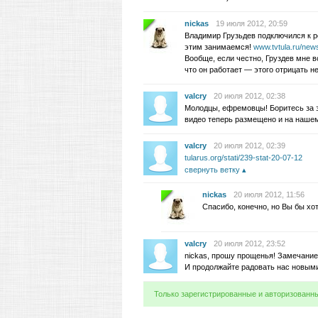
nickas
19 июля 2012, 20:59
Владимир Грузьдев подключился к 
этим занимаемся!
www.tvtula.ru/new
Вообще, если честно, Груздев мне в
что он работает — этого отрицать н
valcry
20 июля 2012, 02:38
Молодцы, ефремовцы! Боритесь за 
видео теперь размещено и на наше
valcry
20 июля 2012, 02:39
tularus.org/stati/239-stat-20-07-12
свернуть ветку
nickas
20 июля 2012, 11:56
Спасибо, конечно, но Вы бы хо
valcry
20 июля 2012, 23:52
nickas, прошу прощенья! Замечание
И продолжайте радовать нас новым
Только зарегистрированные и авторизованн