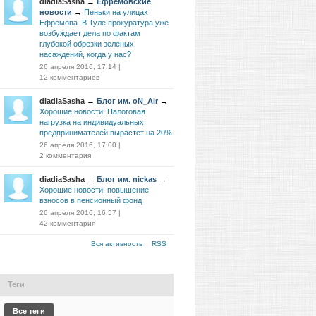
diadiaSasha
→
Ефремовские
новости
→
Пеньки на улицах
Ефремова. В Туле прокуратура уже
возбуждает дела по фактам
глубокой обрезки зеленых
насаждений, когда у нас?
26 апреля 2016, 17:14
|
12 комментариев
diadiaSasha
→
Блог им. oN_Air
→
Хорошие новости: Налоговая
нагрузка на индивидуальных
предпринимателей вырастет на 20%
26 апреля 2016, 17:00
|
2 комментария
diadiaSasha
→
Блог им. nickas
→
Хорошие новости: повышение
взносов в пенсионный фонд
26 апреля 2016, 16:57
|
42 комментария
Вся активность
RSS
Теги
Все теги