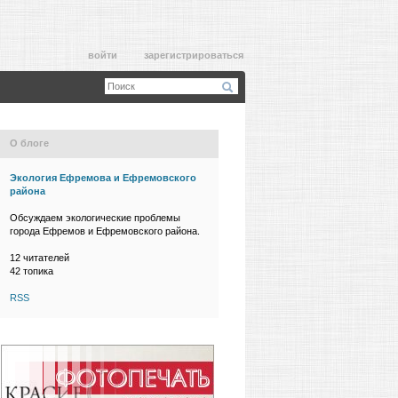
войти
зарегистрироваться
О блоге
Экология Ефремова и Ефремовского
района
Обсуждаем экологические проблемы
города Ефремов и Ефремовского района.
12
читателей
42 топика
RSS