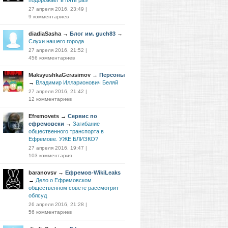
подорожает в пять раз!
27 апреля 2016, 23:49
|
9 комментариев
diadiaSasha
→
Блог им. guch83
→
Слухи нашего города
27 апреля 2016, 21:52
|
456 комментариев
MaksyushkaGerasimov
→
Персоны
→
Владимир Илларионович Беляй
27 апреля 2016, 21:42
|
12 комментариев
Efremovets
→
Сервис по
ефремовски
→
Загибание
общественного транспорта в
Ефремове. УЖЕ БЛИЗКО?
27 апреля 2016, 19:47
|
103 комментария
baranovsv
→
Ефремов-WikiLeaks
→
Дело о Ефремовском
общественном совете рассмотрит
облсуд
26 апреля 2016, 21:28
|
56 комментариев