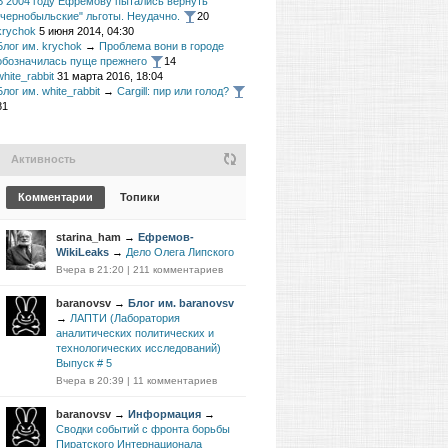
В 2004 году Ефремову пытались вернуть
"чернобыльские" льготы. Неудачно.
20
krychok
5 июня 2014, 04:30
Блог им. krychok
→
Проблема вони в городе
обозначилась пуще прежнего
14
white_rabbit
31 марта 2016, 18:04
Блог им. white_rabbit
→
Cargill: пир или голод?
81
Активность
Комментарии
Топики
starina_ham
→
Ефремов-
WikiLeaks
→
Дело Олега Липского
Вчера в 21:20
|
211 комментариев
baranovsv
→
Блог им. baranovsv
→
ЛАПТИ (Лаборатория
аналитических политических и
технологических исследований)
Выпуск # 5
Вчера в 20:39
|
11 комментариев
baranovsv
→
Информация
→
Сводки событий с фронта борьбы
Пиратского Интернационала