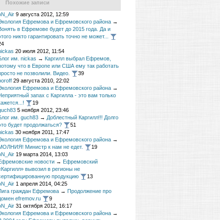
Похожие записи
oN_Air
9 августа 2012, 12:59
Экология Ефремова и Ефремовского района
→
Вонять в Ефремове будет до 2015 года. Да и
этого никто гарантировать точно не может...
24
nickas
20 июля 2012, 11:54
Блог им. nickas
→
Каргилл выбрал Ефремов,
потому что в Европе или США ему так работать
просто не позволили. Видео.
39
boroff
29 августа 2010, 22:02
Экология Ефремова и Ефремовского района
→
Неприятный запах с Каргилла - это вам только
кажется...!
19
guch83
5 ноября 2012, 23:46
Блог им. guch83
→
Доблестный Каргилл!!! Долго
это будет продолжаться?
51
nickas
30 ноября 2011, 17:47
Экология Ефремова и Ефремовского района
→
МОЛНИЯ! Министр к нам не едет.
19
oN_Air
19 марта 2014, 13:03
Ефремовские новости
→
Ефремовский
«Каргилл» вывозил в регионы не
сертифицированную продукцию
13
oN_Air
1 апреля 2014, 04:25
Лига граждан Ефремова
→
Продолжение про
домен efremov.ru
9
oN_Air
31 октября 2012, 16:17
Экология Ефремова и Ефремовского района
→