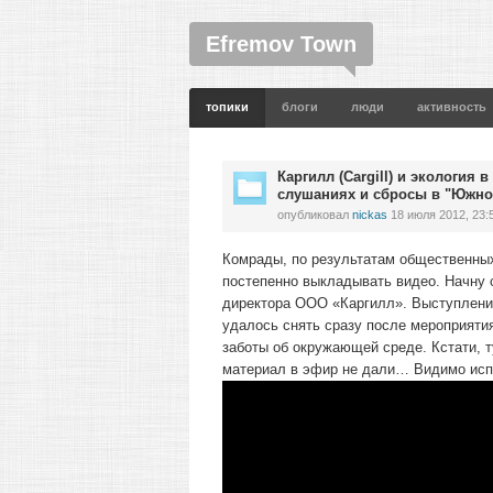
Efremov Town
топики
блоги
люди
активность
Каргилл (Cargill) и экологи
слушаниях и сбросы в "Южно
опубликовал
nickas
18 июля 2012, 23:
Комрады, по результатам общественных
постепенно выкладывать видео. Начну 
директора ООО «Каргилл». Выступление
удалось снять сразу после мероприятия
заботы об окружающей среде. Кстати, т
материал в эфир не дали… Видимо испу