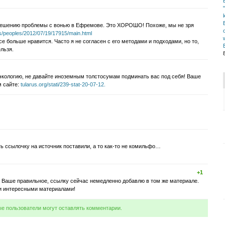
решению проблемы с вонью в Ефремове. Это ХОРОШО! Похоже, мы не зря
s/peoples/2012/07/19/17915/main.html
се больше нравится. Часто я не согласен с его методами и подходами, но то,
ельзя.
экологию, не давайте иноземным толстосумам подминать вас под себя! Ваше
м сайте:
tularus.org/stati/239-stat-20-07-12.
ть ссылочку на источник поставили, а то как-то не комильфо…
+1
 Ваше правильное, ссылку сейчас немедленно добавлю в том же материале.
и интересными материалами!
ые пользователи могут оставлять комментарии.