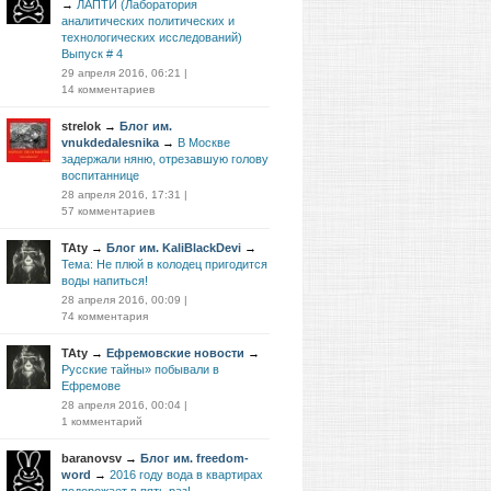
→
ЛАПТИ (Лаборатория
аналитических политических и
технологических исследований)
Выпуск # 4
29 апреля 2016, 06:21
|
14 комментариев
strelok
→
Блог им.
vnukdedalesnika
→
В Москве
задержали няню, отрезавшую голову
воспитаннице
28 апреля 2016, 17:31
|
57 комментариев
TAty
→
Блог им. KaliBlackDevi
→
Тема: Не плюй в колодец пригодится
воды напиться!
28 апреля 2016, 00:09
|
74 комментария
TAty
→
Ефремовские новости
→
Русские тайны» побывали в
Ефремове
28 апреля 2016, 00:04
|
1 комментарий
baranovsv
→
Блог им. freedom-
word
→
2016 году вода в квартирах