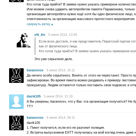
Кто готов туда прийти? В заявке нужно указать примерное количество
Или можем снова ударить автопробегом памяти Парамонова, только на
организации автопробега нужно ещё хотя бы одно физическое лицо, 
ответсвенность за организацию массового протестного мероприятия.
свернуть ветку
oN_Air
5 июня 2014, 13:45
Если всех достало, я как представитель Пиратской партии го
как от физического лица.
Кто готов туда прийти? В заявке нужно указать примерное ко
Это уже серьезное дело.
baranovsv
5 июня 2014, 15:11
Да ничего особо серьёзного. Вонять от этого не перестанет. Просто 
зафиксирован. Во время пикета можно раздавать к примеру листовк
прокуратуру. Людям останется только поставить свои подписис и отп
dazik105
5 июня 2014, 21:19
А Вы уверены, baranovsv, что у Вас эта организация получится? Не б
ТТ?
baranovsv
6 июня 2014, 09:11
dazik105
1. Пикет получится, если его не разгонит полиция.
2. Встреча выпускников ЕХТТ получилась на мой взгляд очень даже н