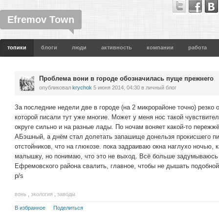
Efremov Town
топики
блоги
люди
активность
компании
работа
Проблема вони в городе обозначилась пуще прежнего
опубликовал
krychok
5 июня 2014, 04:30
в личный блог
За последние недели две в городе (на 2 микрорайоне точно) резко 
которой писали тут уже многие. Может у меня нос такой чувствител
округе сильно и на разные лады. По ночам воняет какой-то пережжё
АБэшный, а днём стал долетать запашище донельзя прокисшего пив
отстойников, что на глюкозе. пока задраиваю окна наглухо ночью, 
малышку, но понимаю, что это не выход. Всё больше задумываюсь 
Ефремовского района свалить, главное, чтобы не дышать подобно
p/s
вонь
,
экология
,
заводы
В избранное
Поделиться