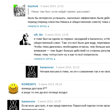
krychok
5 июня 2014, 11:52
Никас там был, если найдёт время, расскажет.
было бы интересно услышать, насколько эффективно были действ
период (период членства Никаса в общественном совете) тема с
свернуть ветку
oN_Air
5 июня 2014, 13:45
я тоже был на одном из первых заседаний и baranovsv, и Н
общественный совет. Там это всё было для виду, перелива
Чтобы тема двигалась необходима огласка, чем больше ра
внимания — тем будет больше действий со стороны регули
Никас тему «отпустил» ну и как-то всё попритихло.
свернуть ветку
baranovsv
5 июня 2014, 15:13
Нечаев весьма в теме, но он к сожалению так и не овл
KORESH71
5 июня 2014, 09:10
вонища достала б***
в роще то оно да все почище воздух
baranovsv
5 июня 2014, 10:30
Если всех достало, я как представитель Пиратской партии готов орга
физического лица.