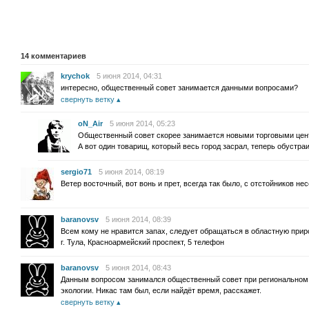
14
комментариев
krychok
5 июня 2014, 04:31
интересно, общественный совет занимается данными вопросами?
свернуть ветку
oN_Air
5 июня 2014, 05:23
Общественный совет скорее занимается новыми торговыми цен
А вот один товарищ, который весь город засрал, теперь обустра
sergio71
5 июня 2014, 08:19
Ветер восточный, вот вонь и прет, всегда так было, с отстойников нес
baranovsv
5 июня 2014, 08:39
Всем кому не нравится запах, следует обращаться в областную при
г. Тула, Красноармейский проспект, 5 телефон
baranovsv
5 июня 2014, 08:43
Данным вопросом занимался общественный совет при региональном
экологии. Никас там был, если найдёт время, расскажет.
свернуть ветку