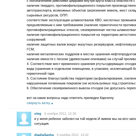
с обозначением римскими цифрами внутри круга класса опасности с 
наличие твердого, противофильтрационного покрытия производственн
автотранспорта, возможных объектов загрязнения земель, мест скла
сырьевых ресурсов, ОПП.
соответствие эксплуатации шламоотвалов ХВО, кислотных промывок
предъявляемым к ним требованиям (наличие герметичности противо
противофильтрационных откосов, своевременная чистка шламоотвал
наличие противофильтрационного покрытия на территории автостояно
сооружений:
наличие защитных валов вокруг мазутных резервуаров, нефтеловуше
ГСМ;
наличие металлических поддонов в местах хранения нефтепродуктов
наличие емкости с песком (древесными опилками) на случай пролив
4. Соответствие мест временного хранения ртутьсодержащих отходов
вида (хранение в отдельном помещении, в упаковке, исключающей бой
герметичной таре.
5. Состояние благоустройства территории (асфальтирование, озелене
нарушенным почвенным покровом (не используемых под строительст
6. Обеспечение своевременного вывоза отходов (не допускать переп
вот на какие вопросы надо ответить прилюдно Каргиллу
свернуть ветку
oleg
6 ноября 2012, 12:30
и у меня ребенок заболел на той неделе.И живем мы на юго-зап
ситуация.
diadiaSasha
6 ноября 2012, 14:42