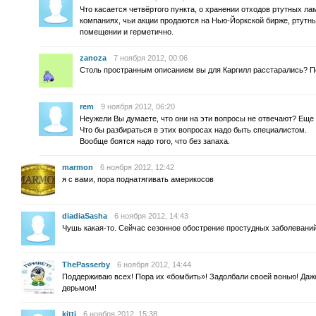
Что касается четвёртого пункта, о хранении отходов ртутных ла
компаниях, чьи акции продаются на Нью-Йоркской бирже, ртутн
помещении и герметично.
zanoza
7 ноября 2012, 00:06
Столь пространным описанием вы для Каргилл расстарались? Пола
rem
9 ноября 2012, 06:20
Неужели Вы думаете, что они на эти вопросы не отвечают? Еще 
Что бы разбираться в этих вопросах надо быть специалистом.
Вообще боятся надо того, что без запаха.
marmon
6 ноября 2012, 12:42
я с вами, пора поднатягивать америкосов
diadiaSasha
6 ноября 2012, 14:43
Чушь какая-то. Сейчас сезонное обострение простудных заболеваний
ThePasserby
6 ноября 2012, 14:44
Поддерживаю всех! Пора их «бомбить»! Задолбали своей вонью! Даж
дерьмом!
kitti
6 ноября 2012, 15:38