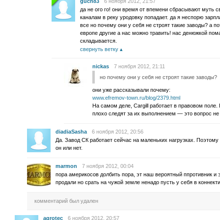
guch83
6 ноября 2012, 21:57
да не ого го! они время от впемени сбрасывают муть с
каналам в реку уродовку попадает. да я неспорю зарпл
все но почему они у себя не строят такие заводы? а по
европе другие а нас можно травить! нас денюжкой пом
складывается.
свернуть ветку
nickas
7 ноября 2012, 21:11
но почему они у себя не строят такие заводы?
они уже рассказывали почему:
www.efremov-town.ru/blog/2379.html
На самом деле, Cargill работает в правовом поле.
плохо следят за их выполнением — это вопрос не к 
diadiaSasha
6 ноября 2012, 20:56
Да. Завод СК работает сейчас на маленьких нагрузках. Поэтому
он или нет.
marmon
7 ноября 2012, 00:04
пора америкосов долбить пора, эт наш вероятный ппротивник и э
продали но срать на чужой земле ненадо пусть у себя в коннекти
комментарий был удален
agrotec
6 ноября 2012, 20:57