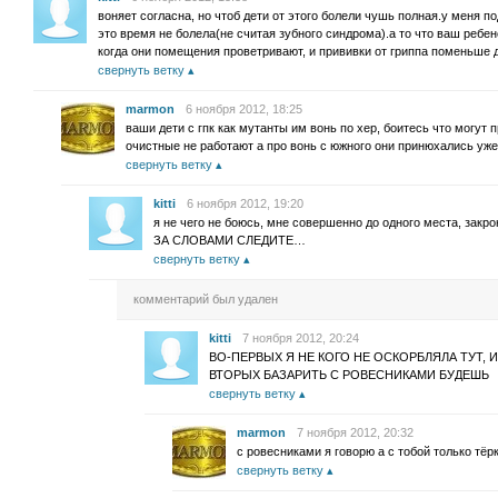
воняет согласна, но чтоб дети от этого болели чушь полная.у меня под
это время не болела(не считая зубного синдрома).а то что ваш ребен
когда они помещения проветривают, и прививки от гриппа поменьше
свернуть ветку
marmon
6 ноября 2012, 18:25
ваши дети с гпк как мутанты им вонь по хер, боитесь что могут 
очистные не работают а про вонь с южного они принюхались уже
свернуть ветку
kitti
6 ноября 2012, 19:20
я не чего не боюсь, мне совершенно до одного места, з
ЗА СЛОВАМИ СЛЕДИТЕ…
свернуть ветку
комментарий был удален
kitti
7 ноября 2012, 20:24
ВО-ПЕРВЫХ Я НЕ КОГО НЕ ОСКОРБЛЯЛА ТУТ, И
ВТОРЫХ БАЗАРИТЬ С РОВЕСНИКАМИ БУДЕШЬ
свернуть ветку
marmon
7 ноября 2012, 20:32
с ровесниками я говорю а с тобой только тёр
свернуть ветку