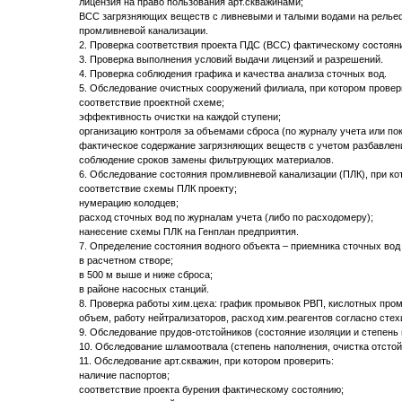
лицензия на право пользования арт.скважинами;
ВСС загрязняющих веществ с ливневыми и талыми водами на рельеф
промливневой канализации.
2. Проверка соответствия проекта ПДС (ВСС) фактическому состоян
3. Проверка выполнения условий выдачи лицензий и разрешений.
4. Проверка соблюдения графика и качества анализа сточных вод.
5. Обследование очистных сооружений филиала, при котором провер
соответствие проектной схеме;
эффективность очистки на каждой ступени;
организацию контроля за объемами сброса (по журналу учета или по
фактическое содержание загрязняющих веществ с учетом разбавлен
соблюдение сроков замены фильтрующих материалов.
6. Обследование состояния промливневой канализации (ПЛК), при ко
соответствие схемы ПЛК проекту;
нумерацию колодцев;
расход сточных вод по журналам учета (либо по расходомеру);
нанесение схемы ПЛК на Генплан предприятия.
7. Определение состояния водного объекта – приемника сточных вод
в расчетном створе;
в 500 м выше и ниже сброса;
в районе насосных станций.
8. Проверка работы хим.цеха: график промывок РВП, кислотных пром
объем, работу нейтрализаторов, расход хим.реагентов согласно стех
9. Обследование прудов-отстойников (состояние изоляции и степень 
10. Обследование шламоотвала (степень наполнения, очистка отстой
11. Обследование арт.скважин, при котором проверить:
наличие паспортов;
соответствие проекта бурения фактическому состоянию;