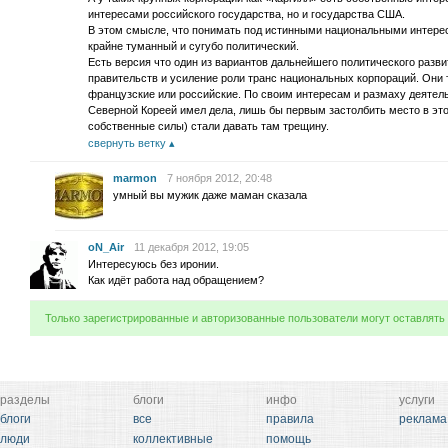
интересами российского государства, но и государства США.
В этом смысле, что понимать под истинными национальными интере
крайне туманный и сугубо политический.
Есть версия что один из вариантов дальнейшего политического раз
правительств и усиление роли транс национальных корпораций. Они 
французские или российские. По своим интересам и размаху деятель
Северной Кореей имел дела, лишь бы первым застолбить место в это
собственные силы) стали давать там трещину.
свернуть ветку
marmon
7 ноября 2012, 20:48
умный вы мужик даже маман сказала
oN_Air
11 декабря 2012, 19:05
Интересуюсь без иронии.
Как идёт работа над обращением?
Только зарегистрированные и авторизованные пользователи могут оставлять
разделы
блоги
инфо
услуги
блоги
все
правила
реклама
люди
коллективные
помощь