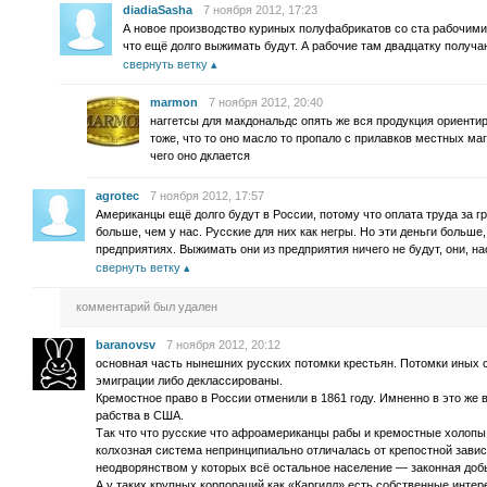
diadiaSasha
7 ноября 2012, 17:23
А новое производство куриных полуфабрикатов со ста рабочими 
что ещё долго выжимать будут. А рабочие там двадцатку получа
свернуть ветку
marmon
7 ноября 2012, 20:40
наггетсы для макдональдс опять же вся продукция ориенти
тоже, что то оно масло то пропало с прилавков местных маг
чего оно дклается
agrotec
7 ноября 2012, 17:57
Американцы ещё долго будут в России, потому что оплата труда за гр
больше, чем у нас. Русские для них как негры. Но эти деньги больше
предприятиях. Выжимать они из предприятия ничего не будут, они, н
свернуть ветку
комментарий был удален
baranovsv
7 ноября 2012, 20:12
основная часть нынешних русских потомки крестьян. Потомки иных 
эмиграции либо деклассированы.
Кремостное право в России отменили в 1861 году. Имненно в это же
рабства в США.
Так что что русские что афроамериканцы рабы и кремостные холопы 
колхозная система непринципиально отличалась от крепостной зави
неодворянством у которых всё остальное население — законная добы
А у таких крупных корпораций как «Каргилл» есть собственные интер