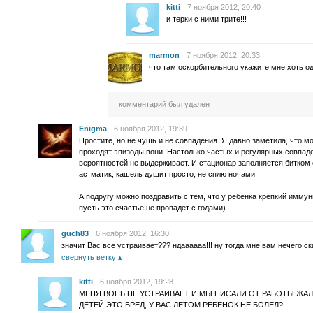
kitti
7 ноября 2012, 20:40
и терки с ними трите!!!
marmon
7 ноября 2012, 20:33
что там оскорбительного укажите мне хоть о
комментарий был удален
Enigma
6 ноября 2012, 19:39
Простите, но не чушь и не совпадения. Я давно заметила, что мо
проходят эпизоды вони. Настолько частых и регулярных совпаде
вероятностей не выдерживает. И стационар заполняется битком
астматик, кашель душит просто, не сплю ночами.
А подругу можно поздравить с тем, что у ребенка крепкий имму
пусть это счастье не пропадет с годами)
guch83
6 ноября 2012, 16:30
значит Вас все устраивает??? ндаааааа!!! ну тогда мне вам нечего ск
свернуть ветку
kitti
6 ноября 2012, 19:28
МЕНЯ ВОНЬ НЕ УСТРАИВАЕТ И МЫ ПИСАЛИ ОТ РАБОТЫ ЖАЛ
ДЕТЕЙ ЭТО БРЕД, У ВАС ЛЕТОМ РЕБЕНОК НЕ БОЛЕЛ?