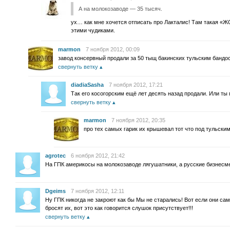
А на молокозаводе — 35 тысяч.
ух… как мне хочется отписать про Лакталис! Там такая «ЖО
этими чудиками.
marmon
7 ноября 2012, 00:09
завод консервный продали за 50 тыщ бакинских тульским бандо
свернуть ветку
diadiaSasha
7 ноября 2012, 17:21
Так его косогорским ещё лет десять назад продали. Или ты
свернуть ветку
marmon
7 ноября 2012, 20:35
про тех самых гарик их крышевал тот что под тульски
agrotec
6 ноября 2012, 21:42
На ГПК америкосы на молокозаводе лягушатники, а русские бизнесм
Dgeims
7 ноября 2012, 12:11
Ну ГПК никогда не закроют как бы Мы не старались! Вот если они сам
бросят их, вот это как говорится слушок присутствует!!!
свернуть ветку