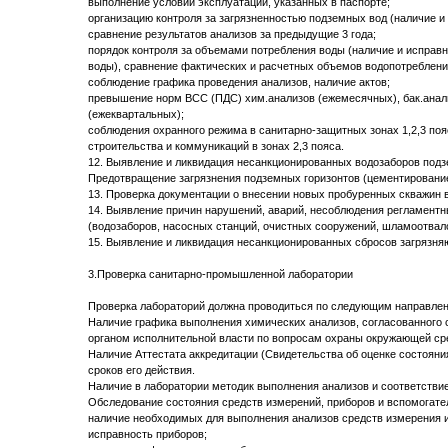
выполнение условий эксплуатации, указанных в паспорте;
организацию контроля за загрязненностью подземных вод (наличие и
сравнение результатов анализов за предыдущие 3 года;
порядок контроля за объемами потребления воды (наличие и исправ
воды), сравнение фактических и расчетных объемов водопотреблени
соблюдение графика проведения анализов, наличие актов;
превышение норм ВСС (ПДС) хим.анализов (ежемесячных), бак.анали
(ежеквартальных);
соблюдения охранного режима в санитарно-защитных зонах 1,2,3 пояс
строительства и коммуникаций в зонах 2,3 пояса.
12. Выявление и ликвидация несанкционированных водозаборов подз
Предотвращение загрязнения подземных горизонтов (цементирование
13. Проверка документации о внесении новых пробуренных скважин в
14. Выявление причин нарушений, аварий, несоблюдения регламентны
(водозаборов, насосных станций, очистных сооружений, шламоотвало
15. Выявление и ликвидация несанкционированных сбросов загрязн
3.Проверка санитарно-промышленной лаборатории
Проверка лабораторий должна проводиться по следующим направле
Наличие графика выполнения химических анализов, согласованного
органом исполнительной власти по вопросам охраны окружающей сре
Наличие Аттестата аккредитации (Свидетельства об оценке состояни
сроков его действия.
Наличие в лаборатории методик выполнения анализов и соответствие
Обследование состояния средств измерений, приборов и вспомогате
наличие необходимых для выполнения анализов средств измерения 
исправность приборов;