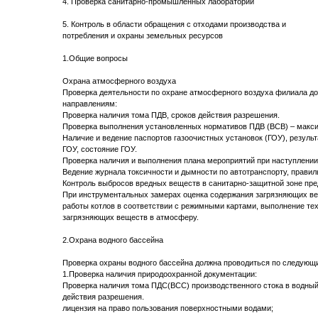
4. Проверка санитарно-промышленных лабораторий
5. Контроль в области обращения с отходами производства и
потребления и охраны земельных ресурсов
1.Общие вопросы
Охрана атмосферного воздуха
Проверка деятельности по охране атмосферного воздуха филиала д
направлениям:
Проверка наличия тома ПДВ, сроков действия разрешения.
Проверка выполнения установленных нормативов ПДВ (ВСВ) – максима
Наличие и ведение паспортов газоочистных установок (ГОУ), резуль
ГОУ, состояние ГОУ.
Проверка наличия и выполнения плана мероприятий при наступлени
Ведение журнала токсичности и дымности по автотранспорту, правил
Контроль выбросов вредных веществ в санитарно-защитной зоне пре
При инструментальных замерах оценка содержания загрязняющих ве
работы котлов в соответствии с режимными картами, выполнение т
загрязняющих веществ в атмосферу.
2.Охрана водного бассейна
Проверка охраны водного бассейна должна проводиться по следующ
1.Проверка наличия природоохранной документации:
Проверка наличия тома ПДС(ВСС) производственного стока в водный
действия разрешения.
лицензия на право пользования поверхностными водами;