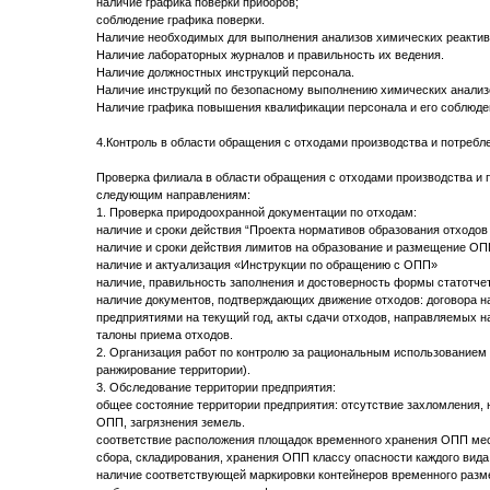
наличие графика поверки приборов;
соблюдение графика поверки.
Наличие необходимых для выполнения анализов химических реактиво
Наличие лабораторных журналов и правильность их ведения.
Наличие должностных инструкций персонала.
Наличие инструкций по безопасному выполнению химических анализ
Наличие графика повышения квалификации персонала и его соблюде
4.Контроль в области обращения с отходами производства и потреб
Проверка филиала в области обращения с отходами производства и 
следующим направлениям:
1. Проверка природоохранной документации по отходам:
наличие и сроки действия “Проекта нормативов образования отходов
наличие и сроки действия лимитов на образование и размещение ОП
наличие и актуализация «Инструкции по обращению с ОПП»
наличие, правильность заполнения и достоверность формы статотче
наличие документов, подтверждающих движение отходов: договора 
предприятиями на текущий год, акты сдачи отходов, направляемых н
талоны приема отходов.
2. Организация работ по контролю за рациональным использованием 
ранжирование территории).
3. Обследование территории предприятия:
общее состояние территории предприятия: отсутствие захломления,
ОПП, загрязнения земель.
соответствие расположения площадок временного хранения ОПП мес
сбора, складирования, хранения ОПП классу опасности каждого вида
наличие соответствующей маркировки контейнеров временного разм