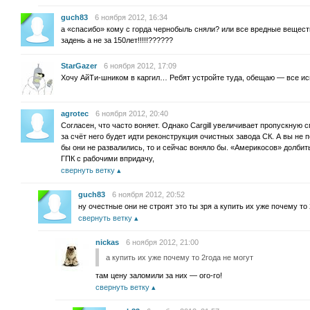
guch83
6 ноября 2012, 16:34
а «спасибо» кому с горда чернобыль сняли? или все вредные вещест
задень а не за 150лет!!!!!??????
StarGazer
6 ноября 2012, 17:09
Хочу АйТи-шником в каргил… Ребят устройте туда, обещаю — все ис
agrotec
6 ноября 2012, 20:40
Согласен, что часто воняет. Однако Cargill увеличивает пропускную 
за счёт него будет идти реконструкция очистных завода СК. А вы не п
бы они не развалились, то и сейчас воняло бы. «Америкосов» долбить
ГПК с рабочими впридачу,
свернуть ветку
guch83
6 ноября 2012, 20:52
ну очестные они не строят это ты зря а купить их уже почему то 
свернуть ветку
nickas
6 ноября 2012, 21:00
а купить их уже почему то 2года не могут
там цену заломили за них — ого-го!
свернуть ветку