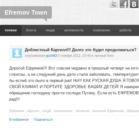
Efremov Town
топики
блоги
люди
активность
компании
работа
Доблестный Каргилл!!! Долго это будет продолжаться?
опубликовал
guch83
5 ноября 2012, 23:46
в личный блог
Дорогой Ефремов!!! Вот совсем недавно в прошлый четверг на юго
глюкозы. а на следуюий день дети стали заболевать, температурить
бы еслиб это было в первый раз! Но!!! КАК РУСКАЯ ДУША Я 
СВОЙ КЛИМАТ И ПОРТИТЕ ЗДОРОВЬЕ ВАШИХ ДЕТЕЙ! Я намерен пр
обращение господину прости господи Путину. Если есть ЕФРЕМОВ
рад!!!
Ефремов
,
каргилл
,
cargill
,
загрязнение
,
экология
,
экология Ефремова
,
обраще
В избранное
Поделиться