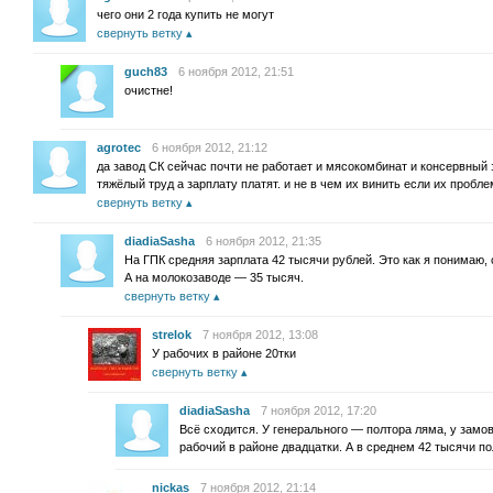
чего они 2 года купить не могут
свернуть ветку
guch83
6 ноября 2012, 21:51
очистне!
agrotec
6 ноября 2012, 21:12
да завод СК сейчас почти не работает и мясокомбинат и консервный з
тяжёлый труд а зарплату платят. и не в чем их винить если их проб
свернуть ветку
diadiaSasha
6 ноября 2012, 21:35
На ГПК средняя зарплата 42 тысячи рублей. Это как я понимаю, 
А на молокозаводе — 35 тысяч.
свернуть ветку
strelok
7 ноября 2012, 13:08
У рабочих в районе 20тки
свернуть ветку
diadiaSasha
7 ноября 2012, 17:20
Всё сходится. У генерального — полтора ляма, у замов
рабочий в районе двадцатки. А в среднем 42 тысячи по
nickas
7 ноября 2012, 21:14