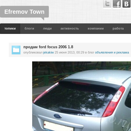
Efremov Town
топики
блоги
люди
активность
компании
работа
продам ford focus 2006 1.8
опубликовал
jekakiw
25 июня 2013, 00:29
в блог
объявления и реклама