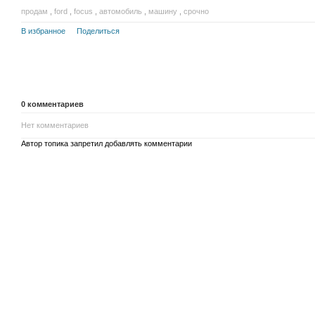
продам
,
ford
,
focus
,
автомобиль
,
машину
,
срочно
В избранное
Поделиться
0
комментариев
Нет комментариев
Автор топика запретил добавлять комментарии