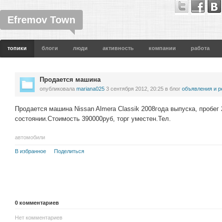
Efremov Town
топики
блоги
люди
активность
компании
работа
Продается машина
опубликовала
mariana025
3 сентября 2012, 20:25
в блог
объявления и 
Продается машина Nissan Almera Classik 2008года выпуска, пробег
состоянии.Стоимость 390000руб, торг уместен.Тел.
автомобили
В избранное
Поделиться
0
комментариев
Нет комментариев