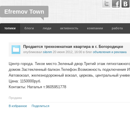
Efremov Town
топики
блоги
люди
активность
компании
работа
Продается трехкомнатная квартира в г. Богородицке
опубликовал
siisnm
20 июня 2012, 16:00
в блог
объявления и реклама
Центр города. Тихое место.Зеленый двор.Третий этаж пятиэтажног
домом.Застекленный балкон.Телефон.Возможность подключения И
Автовокзал, железнодорожный вокзал, церковь, центральный униве
Цена: 1150000руб.
Контакты: Наталья т.9605951778
Продажа
В избранное
Поделиться