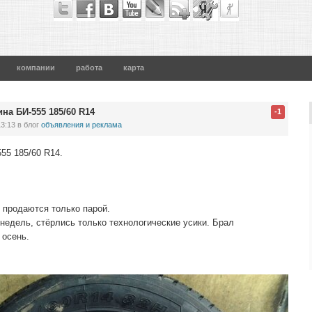
компании
работа
карта
а БИ-555 185/60 R14
-1
13:13
в блог
объявления и реклама
55 185/60 R14.
, продаются только парой.
 недель, стёрлись только технологические усики. Брал
 осень.