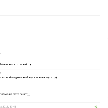
0
Может там кто рискнёт :)
8
 по всей видимости бонус к основному лоту)
только на фото ее нет)))
а 2013, 13:41
+2