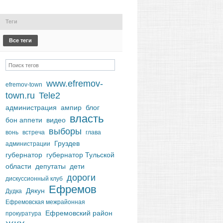
Теги
Все теги
www.efremov-
efremov-town
town.ru
Tele2
администрация
ампир
блог
власть
бон аппети
видео
выборы
вонь
встреча
глава
Груздев
администрации
губернатор
губернатор Тульской
области
депутаты
дети
дороги
дискуссионный клуб
Ефремов
Дякун
Дудка
Ефремовская межрайонная
Ефремовский район
прокуратура