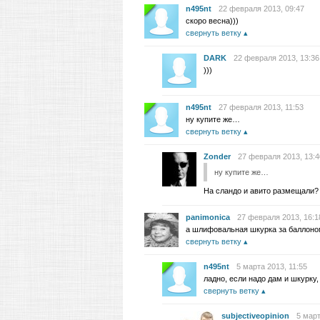
n495nt
22 февраля 2013, 09:47
скоро весна)))
свернуть ветку
DARK
22 февраля 2013, 13:36
)))
n495nt
27 февраля 2013, 11:53
ну купите же…
свернуть ветку
Zonder
27 февраля 2013, 13:4
ну купите же…
На сландо и авито размещали? 
panimonica
27 февраля 2013, 16:1
а шлифовальная шкурка за баллоном
свернуть ветку
n495nt
5 марта 2013, 11:55
ладно, если надо дам и шкурку, 
свернуть ветку
subjectiveopinion
5 март