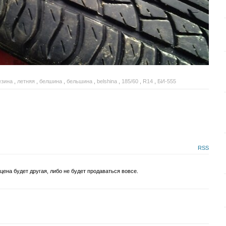
езина
,
летняя
,
белшина
,
бельшина
,
belshina
,
185/60
,
R14
,
БИ-555
RSS
цена будет другая, либо не будет продаваться вовсе.