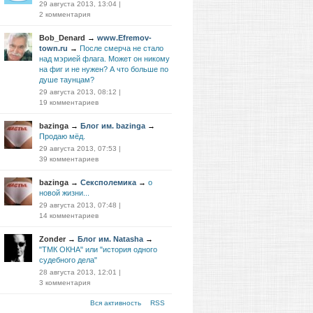
29 августа 2013, 13:04
|
2 комментария
Bob_Denard
→
www.Efremov-
town.ru
→
После смерча не стало
над мэрией флага. Может он никому
на фиг и не нужен? А что больше по
душе таунцам?
29 августа 2013, 08:12
|
19 комментариев
bazinga
→
Блог им. bazinga
→
Продаю мёд.
29 августа 2013, 07:53
|
39 комментариев
bazinga
→
Сексполемика
→
о
новой жизни...
29 августа 2013, 07:48
|
14 комментариев
Zonder
→
Блог им. Natasha
→
"ТМК ОКНА" или "история одного
судебного дела"
28 августа 2013, 12:01
|
3 комментария
Вся активность
RSS