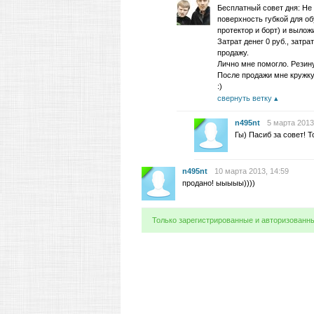
Бесплатный совет дня: Не
поверхность губкой для о
протектор и борт) и вылож
Затрат денег 0 руб., затр
продажу.
Лично мне помогло. Резину
После продажи мне кружку
:)
свернуть ветку
n495nt
5 марта 2013
Гы) Пасиб за совет! Т
n495nt
10 марта 2013, 14:59
продано! ыыыыы))))
Только зарегистрированные и авторизованн