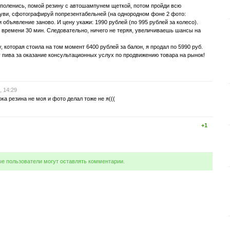
 поленись, помой резину с автошампунем щеткой, потом пройди всю
буви, сфотографируй попрезентабельней (на однородном фоне 2 фото:
и объявление заново. И цену укажи: 1990 рублей (по 995 рублей за колесо).
ат времени 30 мин. Следовательно, ничего не теряя, увеличиваешь шансы на
, которая стоила на том момент 6400 рублей за балон, я продал по 5990 руб.
 пива за оказание консультационных услух по продвижению товара на рынок!
, 14:29
ока резина не моя и фото делал тоже не я(((
+1
ые пользователи могут оставлять комментарии.