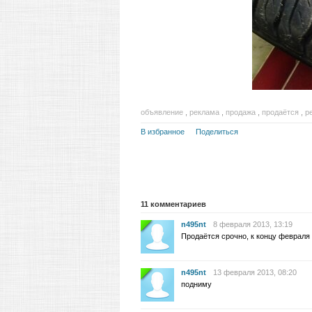
объявление
,
реклама
,
продажа
,
продаётся
,
р
В избранное
Поделиться
11
комментариев
n495nt
8 февраля 2013, 13:19
Продаётся срочно, к концу февраля 
n495nt
13 февраля 2013, 08:20
подниму