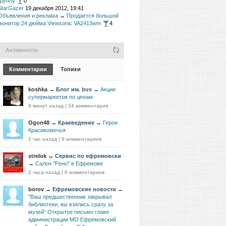
группу
0
StarGazer
19 декабря 2012, 19:41
Объявления и реклама
→
Продается большой
монитор 24 дюйма Viewsonic VA2413wm
4
Активность
Комментарии
Топики
koshka
→
Блог им. bus
→
Акции
супермаркетов по ценам
9 минут назад
|
34 комментария
Ogon48
→
Краеведение
→
Герои
Красивомечья
1 час назад
|
9 комментариев
strelok
→
Сервис по ефремовски
→
Салон "Рено" в Ефремове
2 часа назад
|
6 комментариев
borov
→
Ефремовские новости
→
"Ваш предшественник закрывал
библиотеки, вы взялись сразу за
музей".Открытое письмо главе
администрации МО Ефремовский