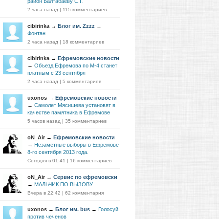
район Балтабаеву С.Г.
2 часа назад
|
115 комментариев
cibirinka
→
Блог им. Zzzz
→
Фонтан
2 часа назад
|
18 комментариев
cibirinka
→
Ефремовские новости
→
Объезд Ефремова по М-4 станет
платным с 23 сентября
2 часа назад
|
5 комментариев
uxonos
→
Ефремовские новости
→
Самолет Мясищева установят в
качестве памятника в Ефремове
5 часов назад
|
35 комментариев
oN_Air
→
Ефремовские новости
→
Незаметные выборы в Ефремове
8-го сентября 2013 года.
Сегодня в 01:41
|
16 комментариев
oN_Air
→
Сервис по ефремовски
→
МАЛЬЧИК ПО ВЫЗОВУ
Вчера в 22:42
|
62 комментария
uxonos
→
Блог им. bus
→
Голосуй
против чеченов