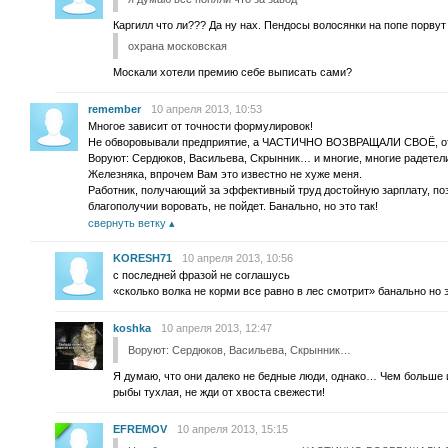
Каргилл что ли??? Да ну нах. Пендосы волосянки на попе порвут
охрана московская
Москали хотели премию себе выписать сами?
remember
10 апреля 2013, 10:53
Многое зависит от точности формулировок!
Не обворовывали предприятие, а ЧАСТИЧНО ВОЗВРАЩАЛИ СВОЁ, отн
Воруют: Сердюков, Васильева, Скрынник… и многие, многие радетели
Железняка, впрочем Вам это известно не хуже меня.
Работник, получающий за эффективный труд достойную зарплату, по
благополучии воровать, не пойдет. Банально, но это так!
свернуть ветку
KORESH71
10 апреля 2013, 10:56
с последней фразой не соглашусь
«сколько волка не корми все равно в лес смотрит» банально но э
koshka
10 апреля 2013, 12:47
Воруют: Сердюков, Васильева, Скрынник…
Я думаю, что они далеко не бедные люди, однако… Чем больше 
рыбы тухлая, не жди от хвоста свежести!
EFREMOV
10 апреля 2013, 15:15