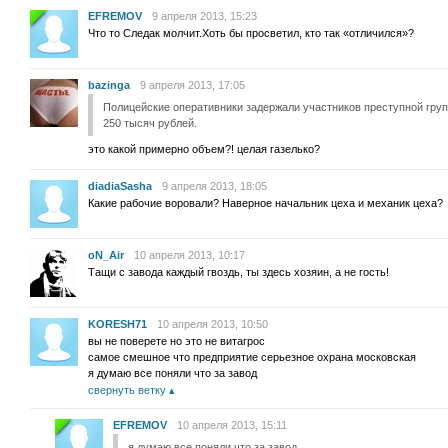
EFREMOV
9 апреля 2013, 15:23
Что то Следак молчит.Хоть бы просветил, кто так «отличился»?
bazinga
9 апреля 2013, 17:05
Полицейские оперативники задержали участников преступной гру
250 тысяч рублей.
это какой примерно объем?! целая газелько?
diadiaSasha
9 апреля 2013, 18:05
Какие рабочие воровали? Наверное начальник цеха и механик цеха?
oN_Air
10 апреля 2013, 10:17
Тащи с завода каждый гвоздь, ты здесь хозяин, а не гость!
KORESH71
10 апреля 2013, 10:50
вы не поверете но это не витагрос
самое смешное что предприятие серьезное охрана московская
я думаю все поняли что за завод
свернуть ветку
EFREMOV
10 апреля 2013, 15:11
я думаю все поняли что за завод