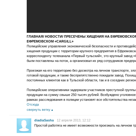
ГЛАВНАЯ/ НОВОСТИ/ ПРЕСЕЧЕНЫ ХИЩЕНИЯ НА ЕФРЕМОВСКОМ
ЕФРЕМОВСКОМ «CARGILL»
Полицейские управления экономической безопасности и противодей
хищения продукции с территории крупного предприятия в Ефремовско
корреспонденту телеканала «Первый тульский», это крупный завод «Ca
были поставлены на поток, а организовал их ряд сотрудников предпр
Проезжая на его территорию без досмотра на личном транспорте, з
готовой продукции, и также беспрепятственно покидали завод. Похи
постоянных клиентов как в Тульской области, так и в соседних регион
Полицейские оперативники задержали участников преступной группы
продукции на сумму свыше 250 тысяч рублей. Возбуждено уголовное 
рамках расследования в полиции установят все обстоятельства нез
Отсюда
свернуть ветку
diadiaSasha
12 апреля 2013, 12:12
Простой работяга не имеет возможности проезжать на личном т