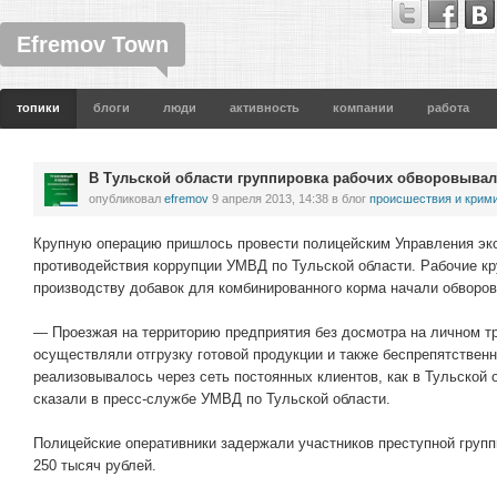
Efremov Town
топики
блоги
люди
активность
компании
работа
В Тульской области группировка рабочих обворовывал
опубликовал
efremov
9 апреля 2013, 14:38
в блог
проиcшествия и крим
Крупную операцию пришлось провести полицейским Управления эко
противодействия коррупции УМВД по Тульской области. Рабочие кр
производству добавок для комбинированного корма начали обворов
— Проезжая на территорию предприятия без досмотра на личном т
осуществляли отгрузку готовой продукции и также беспрепятствен
реализовывалось через сеть постоянных клиентов, как в Тульской о
сказали в пресс-службе УМВД по Тульской области.
Полицейские оперативники задержали участников преступной груп
250 тысяч рублей.