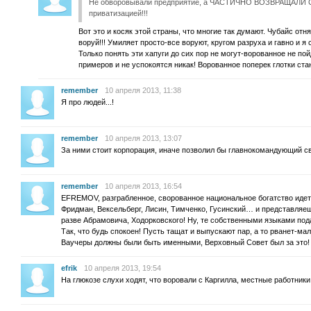
Не обворовывали предприятие, а ЧАСТИЧНО ВОЗВРАЩАЛИ С
приватизацией!!!
Вот это и косяк этой страны, что многие так думают. Чубайс отн
воруй!!! Умиляет просто-все воруют, кругом разруха и гавно и я
Только понять эти хапуги до сих пор не могут-ворованное не по
примеров и не успокоятся никак! Ворованное поперек глотки ст
remember
10 апреля 2013, 11:38
Я про людей...!
remember
10 апреля 2013, 13:07
За ними стоит корпорация, иначе позволил бы главнокомандующий св
remember
10 апреля 2013, 16:54
EFREMOV, разграбленное, сворованное национальное богатство идет 
Фридман, Вексельберг, Лисин, Тимченко, Гусинский… и представляеш
разве Абрамовича, Ходорковского! Ну, те собственными языками под
Так, что будь спокоен! Пусть тащат и выпускают пар, а то рванет-мал
Ваучеры должны были быть именными, Верховный Совет был за это! 
efrik
10 апреля 2013, 19:54
На глюкозе слухи ходят, что воровали с Каргилла, местные работники