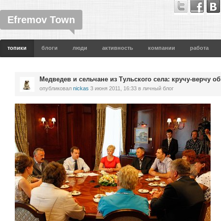
Efremov Town
топики
блоги
люди
активность
компании
работа
Медведев и сельчане из Тульского села: кручу-верчу об
опубликовал
nickas
3 июня 2011, 16:33
в личный блог