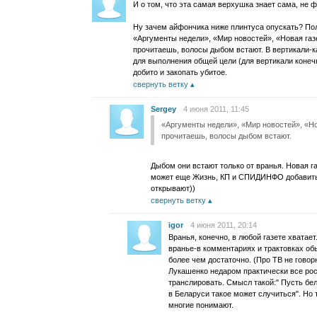
И о том, что эта самая верхушка знает сама, не ф
Ну зачем айфончика ниже плинтуса опускать? Пол
«Аргументы недели», «Мир новостей», «Новая газ
прочитаешь, волосы дыбом встают. В вертикали-
для выполнения общей цели (для вертикали конечн
добито и закопать убитое.
свернуть ветку
Sergey
4 июня 2011, 11:45
«Аргументы недели», «Мир новостей», «Но
прочитаешь, волосы дыбом встают.
Дыбом они встают только от вранья. Новая г
может еще Жизнь, КП и СПИДИНФО добавить?)
открывают))
свернуть ветку
igor
4 июня 2011, 20:14
Вранья, конечно, в любой газете хватает
вранье-в комментариях и трактовках об
более чем достаточно. (Про ТВ не говор
Лукашенко недаром практически все рос
транслировать. Смысл такой:" Пусть бела
в Беларуси такое может случиться". Но
многие понимают.