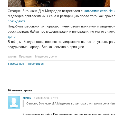
Сегодня, 3-го июня Д.А.Медведев встретился с
жителями
села Нен
Медведев пригласил их к себе в резиденцию после того, как проче
президента
.
Подобные мероприятия поражают меня своим цинизмом и лицемери
рассказывать байки про модернизации и инновации, но мы то знаем
деле
.
В общем, бездарность, воровство, лицемерие пытаются укрыть ра
обдуривание народа. Все как обычно в принципе.
власть
,
Президент
,
Медведев
,
село
В избранное
Поделиться
20
комментариев
elislav
3 июня 2011, 17:54
Сегодня, 3-го июня Д.А.Медведев встретился с жителями села Не
К сожалению, на сайте Президента нет ни текста письма жителей се