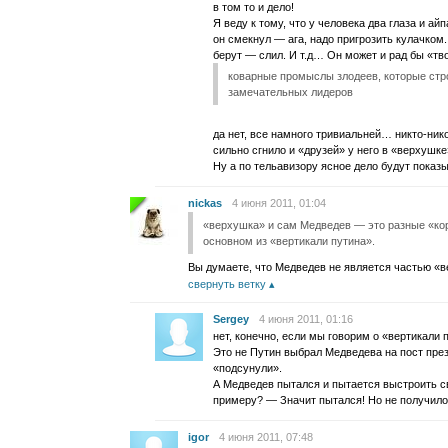
в том то и дело!
Я веду к тому, что у человека два глаза и ай
он смекнул — ага, надо пригрозить кулачком.
берут — слил. И т.д… Он может и рад бы «тво
коварные промыслы злодеев, которые стр
замечательных лидеров
да нет, все намного тривиальней… никто-нико
сильно сгнило и «друзей» у него в «верхушк
Ну а по тельавизору ясное дело будут показы
nickas
4 июня 2011, 01:04
«верхушка» и сам Медведев — это разные «кор
основном из «вертикали путина».
Вы думаете, что Медведев не является частью «в
свернуть ветку
Sergey
4 июня 2011, 01:16
нет, конечно, если мы говорим о «вертикали 
Это не Путин выбрал Медведева на пост прези
«подсунули».
А Медведев пытался и пытается выстроить с
примеру? — Значит пытался! Но не получило
igor
4 июня 2011, 07:48