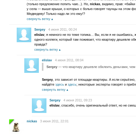
(только предложение попить чаю...). Но,
nickas
, видимо, прав: «байк
у села — выше крыши, о которых с болью говорят таунцы на этом фо
Медведеву! Только надо ли это ему!?
свернуть ветку
Sergey
4 июня 2011, 00:24
elislav
, я немного не по теме топика… Вы, если я не ошибаюсь,
одного коллеги, который там поживает, что квартиру дешевле об
правда?
свернуть ветку
elislav
4 июня 2011, 08:04
Sergey
— что квартиру дешевле обклеить деньгами, чем 
Sergey
, это зависит от площади квартиры. А если серьёзно,
найдёте
здесь
и
здесь
; некоторые эксперты говорят о при
свернуть ветку
Sergey
4 июня 2011, 09:23
elislav
, спасибо, очень оригинальный ответ, но не сме
nickas
3 июня 2011, 22:01