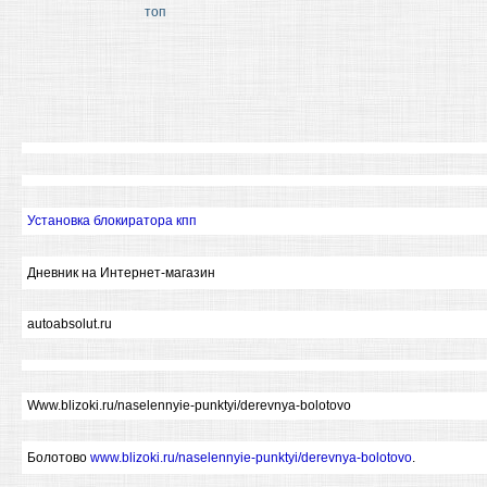
топ
Установка блокиратора кпп
Дневник на Интернет-магазин
autoabsolut.ru
Www.blizoki.ru/naselennyie-punktyi/derevnya-bolotovo
Болотово
www.blizoki.ru/naselennyie-punktyi/derevnya-bolotovo
.