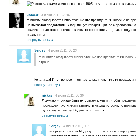
— это разгон казаками
Zonder
3 июня 2011, 23:46
У многих складывается впечатление что президент РФ вообще не пре
не пытается представить. Люди пишут, говорят, кричат о проблемах, а
о каких-то нанотехнологиях, о каком-то прогрессе и т.д. Такое ощуще
реальности.
свернуть ветку
Sergey
4 июня 2011, 00:23
У многих складывается впечатление что президент РФ вообще
стране.
Кстати, да! И тут вопрос — он настолько глуп, что это правда, 
свернуть ветку
nickas
4 июня 2011, 00:30
Я думаю, что надо быть ну совсем глупым, чтобы предполаг
происходит. Хотя, если взглянуть на ход истории, то поним
русскому человеку. Видимо менталитет.
свернуть ветку
Sergey
4 июня 2011, 00:51
«верхушка» и сам Медведев — это разные «корпорации