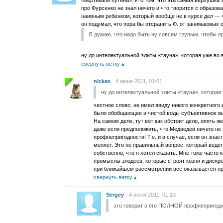
«вертикали путина». И о том, что эта самая верхушка з
про Фурсенко не знал ничего и что творится с образо
наивным ребенком, который вообще не в курсе дел — 
он подумал, что пора бы отсранить Ф. от занимаемых о
Я думаю, что надо быть ну совсем глупым, чтобы п
ну до интелектуальной элиты «тауна», которая уже во
свернуть ветку
nickas
4 июня 2011, 01:01
ну до интелектуальной элиты «тауна», которая
честное слово, не имел ввиду никого конкретного 
было обобщающее и чистой воды субъективное в
На самом деле, тут вот как обстоит дело, опять же
даже если предположить, что Медведев ничего не
профнепригодности! Т.е. и в случае, если он знает
меняет. Это не правильный вопрос, который веде
собственно, что я хотел сказать. Мне тоже часто
промыслы злодеев, которые строят козни и дискр
при ближайшем рассмотрении все оказывается п
свернуть ветку
Sergey
4 июня 2011, 01:13
это говорит о его ПОЛНОЙ профнепригод