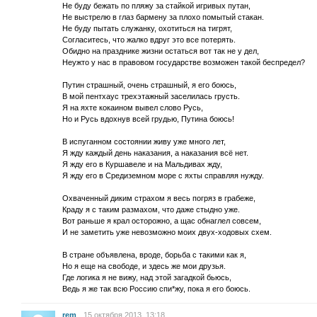
Не буду бежать по пляжу за стайкой игривых путан,
Не выстрелю в глаз бармену за плохо помытый стакан.
Не буду пытать служанку, охотиться на тигрят,
Согласитесь, что жалко вдруг это все потерять.
Обидно на празднике жизни остаться вот так не у дел,
Неужто у нас в правовом государстве возможен такой беспредел?
Путин страшный, очень страшный, я его боюсь,
В мой пентхаус трехэтажный заселилась грусть.
Я на яхте кокаином вывел слово Русь,
Но и Русь вдохнув всей грудью, Путина боюсь!
В испуганном состоянии живу уже много лет,
Я жду каждый день наказания, а наказания всё нет.
Я жду его в Куршавеле и на Мальдивах жду,
Я жду его в Средиземном море с яхты справляя нужду.
Охваченный диким страхом я весь погряз в грабеже,
Краду я с таким размахом, что даже стыдно уже.
Вот раньше я крал осторожно, а щас обнаглел совсем,
И не заметить уже невозможно моих двух-ходовых схем.
В стране объявлена, вроде, борьба с такими как я,
Но я еще на свободе, и здесь же мои друзья.
Где логика я не вижу, над этой загадкой бьюсь,
Ведь я же так всю Россию спи*жу, пока я его боюсь.
rem
15 октября 2013, 13:18