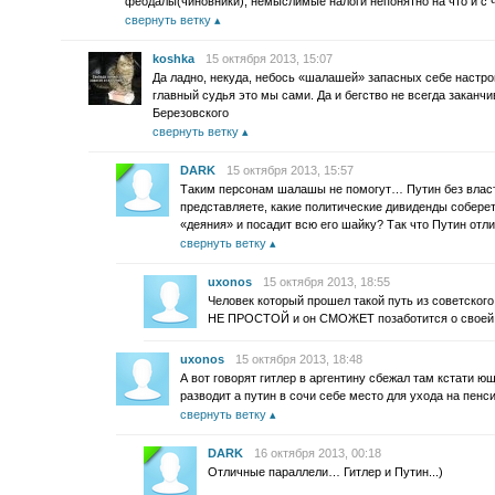
феодалы(чиновники), немыслимые налоги непонятно на что и с
свернуть ветку
koshka
15 октября 2013, 15:07
Да ладно, некуда, небось «шалашей» запасных себе настро
главный судья это мы сами. Да и бегство не всегда заканч
Березовского
свернуть ветку
DARK
15 октября 2013, 15:57
Таким персонам шалашы не помогут… Путин без власт
представляете, какие политические дивиденды собере
«деяния» и посадит всю его шайку? Так что Путин от
свернуть ветку
uxonos
15 октября 2013, 18:55
Человек который прошел такой путь из советског
НЕ ПРОСТОЙ и он СМОЖЕТ позаботится о своей 
uxonos
15 октября 2013, 18:48
А вот говорят гитлер в аргентину сбежал там кстати ю
разводит а путин в сочи себе место для ухода на пенс
свернуть ветку
DARK
16 октября 2013, 00:18
Отличные параллели… Гитлер и Путин...)