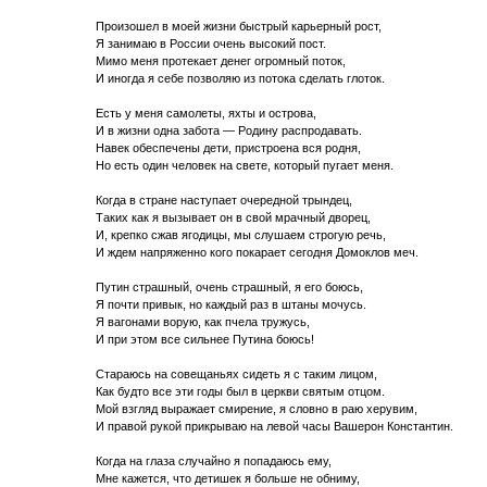
Произошел в моей жизни быстрый карьерный рост,
Я занимаю в России очень высокий пост.
Мимо меня протекает денег огромный поток,
И иногда я себе позволяю из потока сделать глоток.
Есть у меня самолеты, яхты и острова,
И в жизни одна забота — Родину распродавать.
Навек обеспечены дети, пристроена вся родня,
Но есть один человек на свете, который пугает меня.
Когда в стране наступает очередной трындец,
Таких как я вызывает он в свой мрачный дворец,
И, крепко сжав ягодицы, мы слушаем строгую речь,
И ждем напряженно кого покарает сегодня Домоклов меч.
Путин страшный, очень страшный, я его боюсь,
Я почти привык, но каждый раз в штаны мочусь.
Я вагонами ворую, как пчела тружусь,
И при этом все сильнее Путина боюсь!
Стараюсь на совещаньях сидеть я с таким лицом,
Как будто все эти годы был в церкви святым отцом.
Мой взгляд выражает смирение, я словно в раю херувим,
И правой рукой прикрываю на левой часы Вашерон Константин.
Когда на глаза случайно я попадаюсь ему,
Мне кажется, что детишек я больше не обниму,