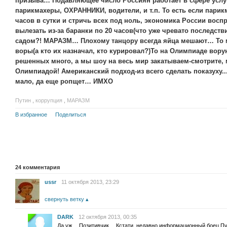
призыва… Подавляющее число Россиян работает в сфере услу
парикмахеры, ОХРАННИКИ, водители, и т.п. То есть если парикм
часов в сутки и стричь всех под ноль, экономика России восп
вылезать из-за баранки по 20 часов(что уже чревато последстви
садом?! МАРАЗМ… Плохому танцору всегда яйца мешают… То м
воры(а кто их назначал, кто курировал?)То на Олимпиаде вору
решенных много, а мы шоу на весь мир закатываем-смотрите, м
Олимпиадой! Американский подход-из всего сделать показуху..
мало, да еще ропщет… ИМХО
Путин
,
коррупция
,
МАРАЗМ
В избранное
Поделиться
24
комментария
ussr
11 октября 2013, 23:29
свернуть ветку
DARK
12 октября 2013, 00:35
Да уж… Позитивчик… Кстати, недавно информационный боец Пути