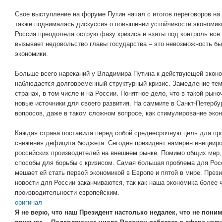
Свое выступление на форуме Путин начал с итогов переговоров на
также поднималась дискуссия о повышении устойчивости экономики
Россия преодолела острую фазу кризиса и взяты под контроль все 
вызывает недовольство главы государства – это невозможность б
экономики.
Больше всего нареканий у Владимира Путина к действующей эконо
наблюдается долговременный структурный кризис. Замедление тем
странах, в том числе и на России. Понятное дело, что в такой рын
новые источники для своего развития. На саммите в Санкт-Петерб
вопросов, даже в таком сложном вопросе, как стимулирование экон
Каждая страна поставила перед собой среднесрочную цель для пр
снижения дефицита бюджета. Сегодня президент намерен иницииро
российских производителей на внешнем рынке. Помимо общих мер,
способы для борьбы с кризисом. Самая большая проблема для Росс
мешает ей стать первой экономикой в Европе и пятой в мире. Прези
новости для России заканчиваются, так как наша экономика более ч
производительности европейским.
оригинал
Я не верю, что наш Президент настолько недалек, что не поним