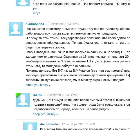
сего признал оккупацию России… На полном серьезе… К чему б
тут
и тут
diadiaSasha
12 октября 2013, 12:32
Что касается производительности труда, то у нас почти всегда её 
работающих при том же количественном выпуске продукции.
Я слежу за этой темой. Государство уже признало, что необходимо с
современным оборудованием. Теперь будем ждать, останется ли это 
будет претворено в жизнь.
Чтобы молодёжь пошла не в московские охранники, а на заводы — пл
заводе, чем охранникам. Охранник за 15-дневную вахту получает 20
необходимо платить от 30 (выпускникам ПТУ) до 50 (опытным рабочим
это много, то молодёжь пойдёт в охранники.
Приведу пример. Лет 5-7 назад В.М.Чванов (светлая ему память) по
колледж, приглашать выпускников работать детскими тренерами в Е
зарплаты, выпускники сказали, мы в Москву охранниками поедем.
свернуть ветку
DARK
12 октября 2013, 12:45
дядь Саш, ты выйдя на пенсию более смелым стал в высказывани
политика нынешней власти в сфере труда была мягко сказать ош
награбленное» от народа, коль все на завод уйдут?
свернуть ветку
diadiaSasha
12 октября 2013, 13:00
Все знают (или по крайней мере догадываются), что очень 