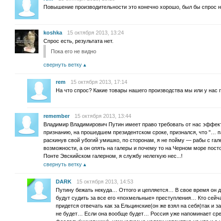
Повышение производительности это конечно хорошо, был бы спрос на 
koshka
15 октября 2013, 13:24
Спрос есть, результата нет.
Пока его не видно
свернуть ветку
rem
15 октября 2013, 17:14
На что спрос? Какие товары нашего производства мы или у нас 
remember
15 октября 2013, 13:44
Владимир Владимирович Путин имеет право требовать от нас эффекти
признанию, на прошедшем президентском сроке, признался, что "… па
раскинув свой убогий умишко, по сторонам, я не пойму — рабы с гал
возможности, а он опять на галеры и почему то на Черном море посто
Понте Эвскийском галерном, я службу нелегкую нес...!
свернуть ветку
DARK
15 октября 2013, 14:53
Путину бежать некуда… Оттого и цепляется… В свое время он дал
будут судить за все его «похмельные» преступления… Кто сейча
придется отвечать как за Ельцинские(он же взял на себя)так и 
не будет… Если она вообще будет… Россия уже напоминает сре