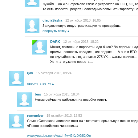
Лукойл… Да и в Ефремове сложно устроится на ТЭЦ, КС, 
То есть известен рецепт, необходимо повышать зарплату н
diadiaSasha
12 октября 2013, 16:05
За идею новую индустриализацию не проведёшь.
свернуть ветку
DARK
12 октября 2013, 18:22
Может, поменьше воровать надо было? Во-первых, над
промышленность наладить, с\х поднять… А они в ВТО 
не случайность это, а статья 275 УК… Факты-налицо…
Хотя, это уже не новость…
rjav
15 октября 2013, 09:24
свернуть ветку
bus
15 октября 2013, 18:34
Негры сейчас не работают, на пособия живут.
remember
15 октября 2013, 12:53
Семен Слепаков написал и поет на этот счет нормальную песню под
«Песня российского чиновника»
www.youtube.com/watch?v=GXz0iG82jOo