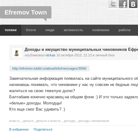
Efremov Town
топики
блоги
люди
активность
компании
работа
Доходы и имущество муниципальных чиновников Ефре
опубликовал
nickas
10 октября 2013, 21:13
в личный блог
http://efremov.tulobl.ru/about/info/messages/3566/
Замечательная информация появилась на сайте муниципального о
начинаешь понимать, что чиновники у нас ну совсем не бедные люд
жалиться на свою тяжелую долю?
Балтабаев конечно красавец на общем фоне :) И это только задек
«белые» доходы. Молодцы!
Кто еще смог Вас удивить? :)
власть
,
деньги
,
деньги и власть
,
доходы
,
доходы чиновников
В избранное
Поделиться