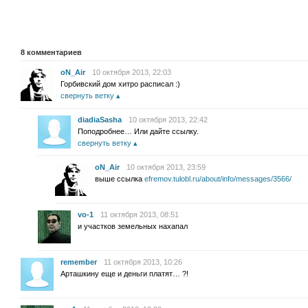
8
комментариев
oN_Air
10 октября 2013, 22:03
Горбивский дом хитро расписал :)
свернуть ветку
diadiaSasha
10 октября 2013, 22:42
Поподробнее… Или дайте ссылку.
свернуть ветку
oN_Air
10 октября 2013, 23:59
выше ссылка
efremov.tulobl.ru/about/info/messages/3566/
vo-1
11 октября 2013, 08:51
и участков земельных нахапал
remember
11 октября 2013, 10:26
Арташкину еще и деньги платят… ?!