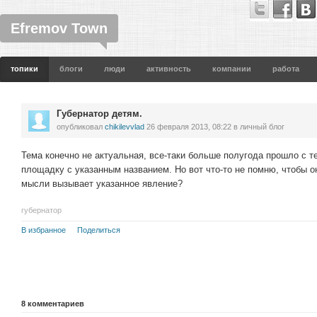
Efremov Town
топики
блоги
люди
активность
компании
работа
Губернатор детям.
опубликовал
chikilevvlad
26 февраля 2013, 08:22
в личный блог
Тема конечно не актуальная, все-таки больше полугода прошло с т
площадку с указанным названием. Но вот что-то не помню, чтобы о
мысли вызывает указанное явление?
губернатор
В избранное
Поделиться
8
комментариев