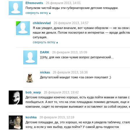
Efremovets
26 февраля 2013, 14:01
Популизм чистой воды эти губернаторские детские площадки.
свернуть ветку
chikilevvlad
26 февраля 2013, 14:57
Я как увидел, думал вначале, вот чуваки оборзели — не за свои 
наши же деньги. Потом посмотрел в интернетах — вроде действит
ситуация.
свернуть ветку
DARK
26 февраля 2013, 15:09
)))Ну, для них свои-чужие вопрос риторический…
nickas
26 февраля 2013, 16:36
Депутатский мандат тоже «за свои» покупают ;)
bob_warp
26 февраля 2013, 19:42
Детские площадки конечно хорошо, есть куда пойти мамам и папам с 
пообщаться. А вот то, что на этих площадках помимо детишек, еще 
компании, сидят по вечерам выпивают и оставляют за собой окурки, 
koshka
28 февраля 2013, 12:19
Детские площадки, да, это хорошо, но когда я увидела табличку, ста
хочу, а если у них выбор, куда пойти? У самой дочь-подросток