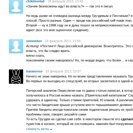
chikilevvlad
18 февраля 2013, 13:43
«Зачем бизнесмены идут во власть?» — так это я писал.
Но ведь разве не очевидна разница между Груздевым и Пехтиным? я н
плохой. Просто разные. Один — вроде как российский self-made man
Второй — ну в 1998 году он в думу пошел за неприкосновенностью, п
идиот (все это мое оценочное суждение).
remember
18 февраля 2013, 13:59
Acntung! «Пехтинг»! Лицо российской демократии. Всмотритесь. Это
власть, что бы сладко жрать,
мягко спать,
поколениям своим наворовать! Но, по морде видно, что болен… и сер
baranovsv
18 февраля 2013, 15:57
Ничего не знаю наверняка. Но по моим представлением называть Гру
Во первых он выходец из спецслужб, во вторых засветился в одной и
Питерский аналитик Переслегин как то давно статью написал, в котор
получилоось в России можно назвать 2Приятельский капитализм" Се
удержать в одиночку. Только стаями приятелей, Ю кланов. А различи
что чисто бандитские крыши уступили место «крышеванию» должнос
Причём бандиты иногда помогали своим подопечным решать их пробле
проблемы свои, говорят, решайте сами.
То есть Груздев не сделал сам себя. в некотором смысле его
сделал
туристом в космос, который не состоявшись заменён был погружени
свернуть ветку