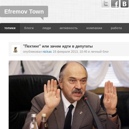
Efremov Town
топики
блоги
люди
активность
компании
работа
"Пехтинг" или зачем идти в депутаты
опубликовал
nickas
18 февраля 2013, 10:46
в личный блог