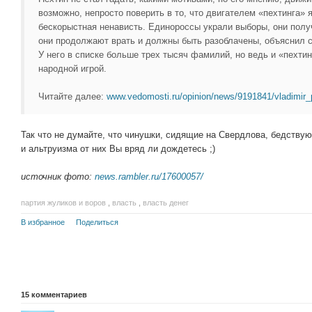
возможно, непросто поверить в то, что двигателем «пехтинга»
бескорыстная ненависть. Единороссы украли выборы, они полу
они продолжают врать и должны быть разоблачены, объяснил с
У него в списке больше трех тысяч фамилий, но ведь и «пехтин
народной игрой.
Читайте далее:
www.vedomosti.ru/opinion/news/9191841/vladimir_
Так что не думайте, что чинушки, сидящие на Свердлова, бедствую
и альтруизма от них Вы вряд ли дождетесь ;)
источник фото:
news.rambler.ru/17600057/
партия жуликов и воров
,
власть
,
власть денег
В избранное
Поделиться
15
комментариев