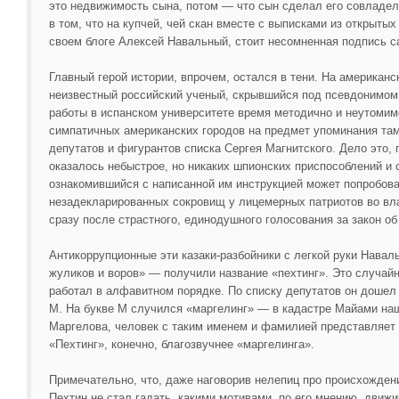
это недвижимость сына, потом — что сын сделал его совладель
в том, что на купчей, чей скан вместе с выписками из открыты
своем блоге Алексей Навальный, стоит несомненная подпись с
Главный герой истории, впрочем, остался в тени. На американ
неизвестный российский ученый, скрывшийся под псевдонимом 
работы в испанском университете время методично и неутомим
симпатичных американских городов на предмет упоминания та
депутатов и фигурантов списка Сергея Магнитского. Дело это,
оказалось небыстрое, но никаких шпионских приспособлений и
ознакомившийся с написанной им инструкцией может попробова
незадекларированных сокровищ у лицемерных патриотов во в
сразу после страстного, единодушного голосования за закон об
Антикоррупционные эти казаки-разбойники с легкой руки Наваль
жуликов и воров» — получили название «пехтинг». Это случайн
работал в алфавитном порядке. По списку депутатов он дошел 
М. На букве М случился «маргелинг» — в кадастре Майами на
Маргелова, человек с таким именем и фамилией представляет 
«Пехтинг», конечно, благозвучнее «маргелинга».
Примечательно, что, даже наговорив нелепиц про происхожде
Пехтин не стал гадать, какими мотивами, по его мнению, движи