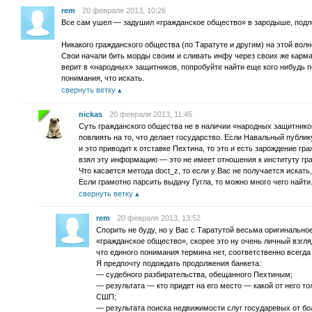
rem
20 февраля 2013, 10:26
Все сам ушел — задушил «гражданское общество» в зародыше, подл
Никакого гражданского общества (по Таратуте и другим) на этой волн
Свои начали бить морды своим и сливать инфу через своих же карма
верит в «народных» защитников, попробуйте найти еще кого нибудь п
понимания, что искать.
свернуть ветку
nickas
20 февраля 2013, 11:45
Суть гражданского общества не в наличии «народных защитников
повлиять на то, что делает государство. Если Навальный публи
и это приводит к отставке Пехтина, то это и есть зарождение г
взял эту информацию — это не имеет отношения к институту гр
Что касается метода doct_z, то если у Вас не получается искать,
Если грамотно парсить выдачу Гугла, то можно много чего найти
свернуть ветку
rem
20 февраля 2013, 13:52
Спорить не буду, но у Вас с Таратутой весьма оригинальное
«гражданское общество», скорее это ну очень личный взгля
что единого понимания термина нет, соответственно всегда
Я предпочту подождать продолжения банкета:
— судебного разбирательства, обещанного Пехтиным;
— результата — кто придет на его место — какой от него тол
СШП;
— результата поиска недвижимости слуг государевых от бо