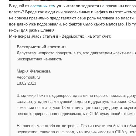
В одной из
соседних тем
ув. читатели задаются не праздным вопро
власть? Вроде как люди они обеспеченные и нафига им этот «гемор
не совсем правильно представляют себе роль человека во власти. 
все давно уже подозревали, но фактов было как-то маловато. Но ту
инфы для размышления.
Мне понравилась статья в «Ведомостях» на этот счет:
Бескорыстный «пехтинг»
Депутатам непросто поверить в то, что двигателем «пехтинга»
бескорыстная ненависть
Мария Железнова
Vedomosti.ru
18.02.2013
Владимир Пехтин, единоросс едва ли не первого призыва, деп
созывов, угодил на минувшей неделе в дурацкую историю. Оказ
комиссии по этике, уже 13 лет живущего на одну депутатскую за
незадекларированная недвижимость в США суммарной стоимос
Не оценив масштаба катастрофы, Пехтин пустился было в объ
неуклюжие: сначала он сказал, что недвижимости в США у него