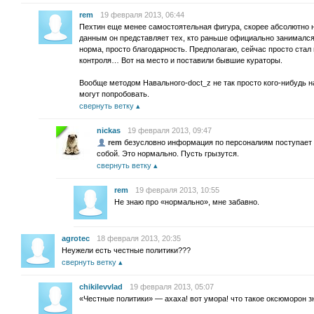
rem
19 февраля 2013, 06:44
Пехтин еще менее самостоятельная фигура, скорее абсолютно 
данным он представляет тех, кто раньше официально занимался
норма, просто благодарность. Предполагаю, сейчас просто стал 
контроля… Вот на место и поставили бывшие кураторы.
Вообще методом Навального-doct_z не так просто кого-нибудь н
могут попробовать.
свернуть ветку
nickas
19 февраля 2013, 09:47
rem
безусловно информация по персоналиям поступает и
собой. Это нормально. Пусть грызутся.
свернуть ветку
rem
19 февраля 2013, 10:55
Не знаю про «нормально», мне забавно.
agrotec
18 февраля 2013, 20:35
Неужели есть честные политики???
свернуть ветку
chikilevvlad
19 февраля 2013, 05:07
«Честные политики» — ахаха! вот умора! что такое оксюморон з