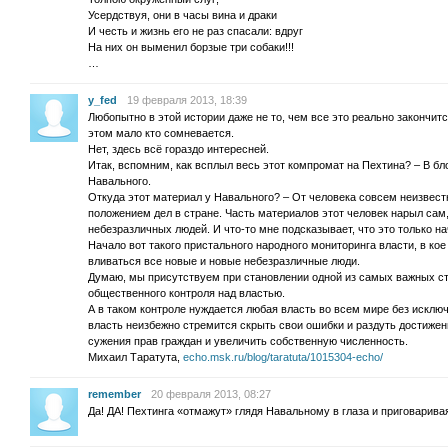
Усердствуя, они в часы вина и драки
И честь и жизнь его не раз спасали: вдруг
На них он выменил борзые три собаки!!!
…
y_fed
19 февраля 2013, 18:39
Любопытно в этой истории даже не то, чем все это реально закончитс
этом мало кто сомневается.
Нет, здесь всё гораздо интересней.
Итак, вспомним, как всплыл весь этот компромат на Пехтина? – В бл
Навального.
Откуда этот материал у Навального? – От человека совсем неизвестн
положением дел в стране. Часть материалов этот человек нарыл сам,
небезразличных людей. И что-то мне подсказывает, что это только на
Начало вот такого пристального народного мониторинга власти, в ко
вливаться все новые и новые небезразличные люди.
Думаю, мы присутствуем при становлении одной из самых важных ст
общественного контроля над властью.
А в таком контроле нуждается любая власть во всем мире без исклю
власть неизбежно стремится скрыть свои ошибки и раздуть достижен
сужения прав граждан и увеличить собственную численность.
Михаил Таратута,
echo.msk.ru/blog/taratuta/1015304-echo/
remember
20 февраля 2013, 08:27
Да! ДА! Пехтинга «отмажут» глядя Навальному в глаза и приговарива