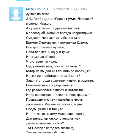
MENSHIK1991
18 февраля 2013, 21:06
думаю по теме…
А.С. Грибоедов. «Горе от ума»
. Явление 6
монолог Чацкого:
А судьи кто? — За древностию лет
К свободной жизни их вражда непримирима,
Сужденья черпают из забытых газет
Времен Очаковских и покоренья Крыма;
Всегда готовые к журьбе,
Поют все песнь одну и ту же,
Не замечая об себе:
Что старее, то хуже.
Где, укажите нам, отечества отцы, *
Которых мы должны принять за образцы?
Не эти ли, грабительством богаты?
Защиту от суда в друзьях нашли, в родстве,
Великолепные соорудя палаты,
Где разливаются в пирах и мотовстве,
И где не воскресят клиенты-иностранцы *
Прошедшего житья подлейшие черты.
Да и кому в Москве не зажимали рты
Обеды, ужины и танцы?
Не тот ли, вы к кому меня еще с пелен,
Для замыслов каких-то непонятных,
Дитей возили на поклон?
Тот Нестор * негодяев знатных,
Толпою окруженный слуг;