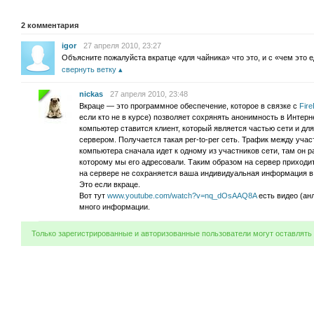
2
комментария
igor
27 апреля 2010, 23:27
Объясните пожалуйста вкратце «для чайника» что это, и с «чем это е
свернуть ветку
nickas
27 апреля 2010, 23:48
Вкраце — это программное обеспечение, которое в связке с
Fir
если кто не в курсе) позволяет сохрянять анонимность в Интерн
компьютер ставится клиент, который является частью сети и для
сервером. Получается такая per-to-per сеть. Трафик между уча
компьютера сначала идет к одному из участников сети, там он 
которому мы его адресовали. Таким образом на сервер приходит 
на сервере не сохраняется ваша индивидуальная информация в в
Это если вкраце.
Вот тут
www.youtube.com/watch?v=nq_dOsAAQ8A
есть видео (анл
много информации.
Только зарегистрированные и авторизованные пользователи могут оставлять