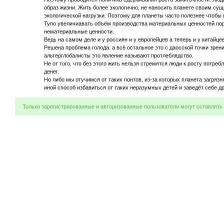
образ жизни. Жить более экологично, не наносить планете своим с
экологической нагрузки. Поэтому для планеты часто полезнее чтобы 
Тупо увеличиавать объём производства материальных ценностей пор
нематериальные ценности.
Ведь на самом деле и у россиян и у европейцев а теперь и у китайце
Решена проблема голода. а всё остальное это с даосской точки зре
альтерглобалисты это явление называют протлеблядство.
Не от того, что без этого жить нельзя стремятся люди к росту потреб
денег.
Но либо мы отучимся от таких понтов, из-за которых планета загрязня
иной способ избавиться от таких неразумных детей и заведёт себе др
Только зарегистрированные и авторизованные пользователи могут оставлять