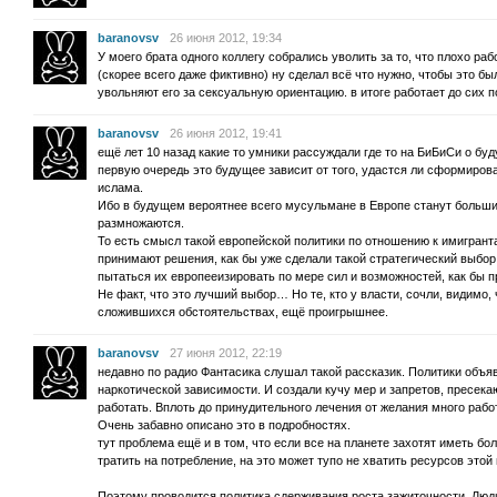
baranovsv
26 июня 2012, 19:34
У моего брата одного коллегу собрались уволить за то, что плохо ра
(скорее всего даже фиктивно) ну сделал всё что нужно, чтобы это был
увольняют его за сексуальную ориентацию. в итоге работает до сих п
baranovsv
26 июня 2012, 19:41
ещё лет 10 назад какие то умники рассуждали где то на БиБиСи о буд
первую очередь это будущее зависит от того, удастся ли сформиров
ислама.
Ибо в будущем вероятнее всего мусульмане в Европе станут больши
размножаются.
То есть смысл такой европейской политики по отношению к имигрант
принимают решения, как бы уже сделали такой стратегический выбор,
пытаться их европееизировать по мере сил и возможностей, как бы п
Не факт, что это лучший выбор… Но те, кто у власти, сочли, видимо,
сложившихся обстоятельствах, ещё проигрышнее.
baranovsv
27 июня 2012, 22:19
недавно по радио Фантасика слушал такой рассказик. Политики объя
наркотической зависимости. И создали кучу мер и запретов, пресе
работать. Вплоть до принудительного лечения от желания много рабо
Очень забавно описано это в подробностях.
тут проблема ещё и в том, что если все на планете захотят иметь б
тратить на потребление, на это может тупо не хватить ресурсов этой
Поэтому проводится политика сдерживания роста зажиточности. Люд