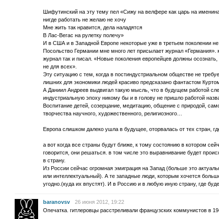
Шифутинский на эту тему пел «Сижу на велфере как царь на именин
нигде работать не желаю не хочу
Мне жить так нравится, дела наладятся
В Лас-Вегас на рулетку полечу»
И в США и в Западной Европе некоторые уже в третьем поколении не
Посольство Германии мне много лет присылает журнал «Германия». к
журнал так и писал. «Новые поколения европейцев должны осознать,
не для всех».
Эту ситуацию с тем, когда в постиндустриальном обществе не требу
лишних для экономики людей красиво предсказано фантастом Куртом
А Даниил Андреев выдвигал такую мысль, что в будущем работой след
индустриальную эпоху никому бы и в голову не пришло работой назв
Воспитание детей, созерцание, медитацию, общение с природой, сам
творчества научного, художественного, религиозного…
Европа слишком далеко ушла в будущее, оторвалась от тех стран, гд
а вот когда все страны будут ближе, к тому состоянию в котором сей
говорится, они решаться. в том числе это выравнивание будет проис
в страну.
Из России сейчас огромная эмиграция на Запад (больше это актуальн
или интеллектуальный). А те западные люди, которым хочется больше
угодно.(куда их впустят). И в Россию и в любую иную страну, где буд
baranovsv
26 июня 2012, 19:22
Опечатка. гитлеровцы расстреливали французских коммунистов в 194