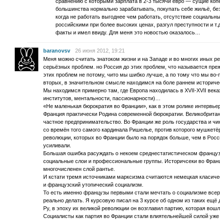
сравнению с которыми зарплата в 2-3 тысячи евро — сущие копе
большинства нормально зарабатывать, покупать себе жильё, без
когда не работать выгоднее чем работать, отсутствие социальн
российскими при более высоких ценах, разгул преступности и т
факты и имел ввиду. Для меня это новостью оказалось…
baranovsv
26 июня 2012, 19:21
Меня можно считать знатоком жизни и на Западе и во многих иных р
серьёзных проблем. но Россия до этих проблем, что называется преж
этих проблем не потому, чито мы шибко лучше, а по тому что мы во-
вторых, в значительном смысле находимся на боле раннем историче
Мы находимся примерно там, где Европа находилась в XVII-XVII век
институтов, ментальности, пассионарности)…
«Не маленькая бюрократия во Франции», как в этом ролике интервьер
Франция практически Родина современной бюрократии. Великобритан
частное предпринимательство. Во Франции же роль государства и ч
со времён того самого кардинала Ришелье, против которого мушкет
революции, которых во Франции было на порядок больше, чем в Росси
усиливали.
Большая ошибка расуждать о некоем среднестатистическом французе
социальные слои и профессиональные группы. Историчсеки во Франц
многочисленен слой рантье.
И кстати тремя источниками марксизма считаются немецкая класич
и французский утопический социализм.
То есть именно французы первыми стали мечтать о социализме всерьё
реально делать. Я курсовую писал на 3 курсе об одном из таких е
Ру, в эпоху их великой революции он возглавил партию, которая вош
Социалисты как партия во Франции стали влиятельнейшей силой уже 