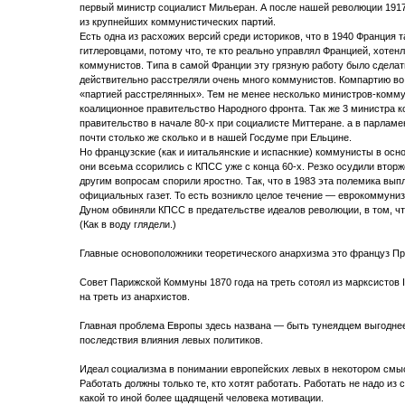
первый министр социалист Мильеран. А после нашей революции 1917
из крупнейших коммунистических партий.
Есть одна из расхожих версий среди историков, что в 1940 Франция т
гитлеровцами, потому что, те кто реально управлял Францией, хотен
коммунистов. Типа в самой Франции эту грязную работу было сделат
действительно расстреляли очень много коммунистов. Компартию во
«партией расстрелянных». Тем не менее несколько министров-комм
коалиционное правительство Народного фронта. Так же 3 министра 
правительство в начале 80-х при социалисте Миттеране. а в парлам
почти столько же сколько и в нашей Госдуме при Ельцине.
Но французские (как и иитальянские и испаснкие) коммунисты в осн
они всеьма ссорились с КПСС уже с конца 60-х. Резко осудили втор
другим вопросам спорили яростно. Так, что в 1983 эта полемика вы
официальных газет. То есть возникло целое течение — еврокоммунизм
Дуном обвиняли КПСС в предательстве идеалов революции, в том, что
(Как в воду глядели.)
Главные основоположники теоретического анархизма это француз Пру
Совет Парижской Коммуны 1870 года на треть сотоял из марксистов I
на треть из анархистов.
Главная проблема Европы здесь названа — быть тунеядцем выгоднее
последствия влияния левых политиков.
Идеал социализма в понимании европейских левых в некотором смы
Работать должны только те, кто хотят работать. Работать не надо из 
какой то иной более щадященй человека мотивации.