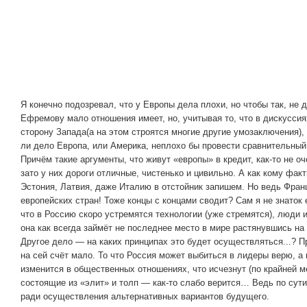
Я конечно подозревал, что у Европы дела плохи, но чтобы так, не
Ефремову мало отношения имеет, но, учитывая то, что в дискуссия
сторону Запада(а на этом строятся многие другие умозаключения), 
ли дело Европа, или Америка, неплохо бы провести сравнительный 
Причём такие аргументы, что живут «европы» в кредит, как-то не оч
зато у них дороги отличные, чистенько и цивильно. А как кому фа
Эстония, Латвия, даже Италию в отстойник запишем. Но ведь Фра
европейских стран! Тоже концы с концами сводит? Сам я не знаток
что в Россию скоро устремятся технологии (уже стремятся), люди и
она как всегда займёт не последнее место в мире растянувшись на
Другое дело — на каких принципах это будет осуществляться...? 
на сей счёт мало. То что Россия может выбиться в лидеры верю, а 
изменится в общественных отношениях, что исчезнут (по крайней 
состоящие из «элит» и толп — как-то слабо верится… Ведь по сути
ради осуществления альтернативных вариантов будущего.