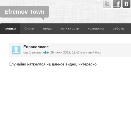
Efremov Town
топики
блоги
люди
активность
компании
работа
Евроколлапс...
опубликовал
efrik
26 июня 2012, 11:47
в личный блог
Случайно наткнулся на данное видео, интересно: