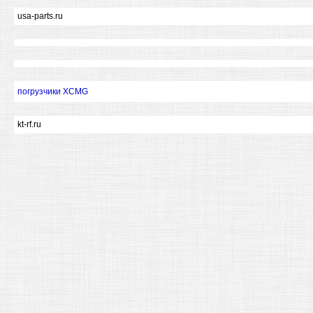
usa-parts.ru
погрузчики XCMG
kt-rf.ru