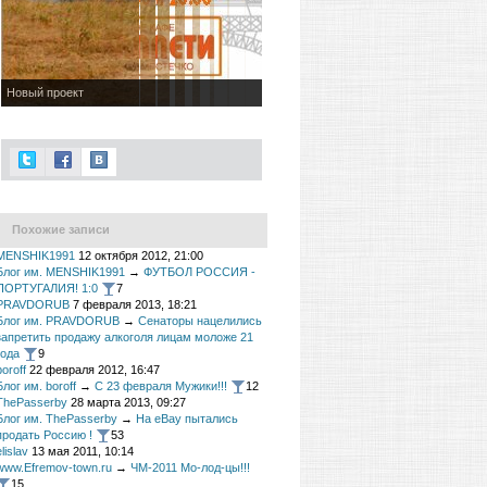
Новый проект
Похожие записи
MENSHIK1991
12 октября 2012, 21:00
Блог им. MENSHIK1991
→
ФУТБОЛ РОССИЯ -
ПОРТУГАЛИЯ! 1:0
7
PRAVDORUB
7 февраля 2013, 18:21
Блог им. PRAVDORUB
→
Сенаторы нацелились
запретить продажу алкоголя лицам моложе 21
года
9
boroff
22 февраля 2012, 16:47
Блог им. boroff
→
С 23 февраля Мужики!!!
12
ThePasserby
28 марта 2013, 09:27
Блог им. ThePasserby
→
На eBay пытались
продать Россию !
53
elislav
13 мая 2011, 10:14
www.Efremov-town.ru
→
ЧМ-2011 Мо-лод-цы!!!
15