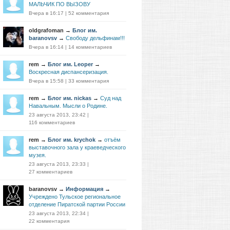
МАЛЬЧИК ПО ВЫЗОВУ
Вчера в 16:17
|
52 комментария
oldgrafoman
→
Блог им.
baranovsv
→
Свободу дельфинам!!!
Вчера в 16:14
|
14 комментариев
rem
→
Блог им. Leoper
→
Воскресная диспансеризация.
Вчера в 15:58
|
33 комментария
rem
→
Блог им. nickas
→
Суд над
Навальным. Мысли о Родине.
23 августа 2013, 23:42
|
116 комментариев
rem
→
Блог им. krychok
→
отъём
выставочного зала у краеведческого
музея.
23 августа 2013, 23:33
|
27 комментариев
baranovsv
→
Информация
→
Учреждено Тульское региональное
отделение Пиратской партии России
23 августа 2013, 22:34
|
22 комментария