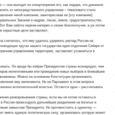
 — она выходит из олицетворения его, как лидера, что доказали
елить от непосредственного управления – тяжеловато стало
авление некой компании, заинтересовав ее (эту компанию)
еральных Законов о недрах, лесах, земле, градостроительстве,
Вот Вам забота первом-наперво о своем благополучие, а уж потом
ые корыстные цели заставляют.
на считалось, что ему удалось удержать распад России на
уководящих кругах нашего государства идея отделения Сибири от
тренним управлением территорию, заставляет усомниться в
ломать. Он вроде бы избран Президентом страны всенародно, чем
боров нелегитимными или проведение новых выборов в ближайшее
 возможны. Можно на основании Конституции организовать
явления ему импичмента. Но на Парламент в этом вопросе
схвачено исполнительной властью. Остается одно – рассчитывать
ения разворовывания страны, если мы не хотим оставаться
с в России происходило дальнейшее разделение на богатых и
овым замыслам Президента. Но противостоять в одиночку —
ует иметь единую политическую силу, организовать которую может