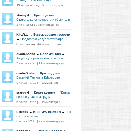
Благоустройство рощи
25 минут назад
|
34 комментария
starogvl
→
Краеведение
→
Старогольская волость и её жители
1 час назад
|
9 комментариев
KiraRay
→
Ефремовские новости
→
Предлагаю услуг фотографа!
3 часа назад
|
44 комментария
diadiaSasha
→
Блог им. bus
→
Акции супермаркетов по ценам
5 часов назад
|
27 комментариев
diadiaSasha
→
Краеведение
→
Василий Песков в Ефремове
5 часов назад
|
4 комментария
starogvl
→
Краеведение
→
"Ветка
сирени упала на грудь..."
5 часов назад
|
2 комментария
uxonos
→
Блог им. marmon
→
про
гостей из азии
Вчера в 22:16
|
97 комментариев