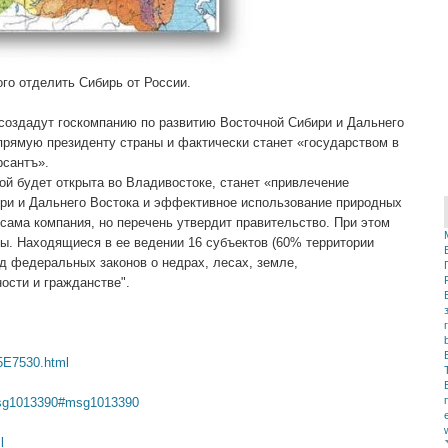
го отделить Сибирь от России.
создадут госкомпанию по развитию Восточной Сибири и Дальнего
апрямую президенту страны и фактически станет «государством в
рсантъ».
ой будет открыта во Владивостоке, станет «привлечение
ири и Дальнего Востока и эффективное использование природных
сама компания, но перечень утвердит правительство. При этом
ы. Находящиеся в ее ведении 16 субъектов (60% территории
д федеральных законов о недрах, лесах, земле,
ости и гражданстве".
5E7530.html
msg1013390#msg1013390
l