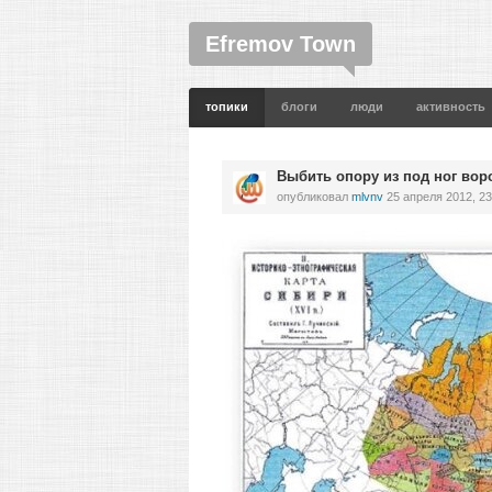
Efremov Town
топики
блоги
люди
активность
Выбить опору из под ног воро
опубликовал
mlvnv
25 апреля 2012, 23