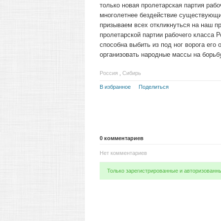
только новая пролетарская партия рабоч
многолетнее бездействие существующих
призываем всех откликнуться на наш п
пролетарской партии рабочего класса Р
способна выбить из под ног ворога его
организовать народные массы на борьбу
Россия
,
Сибирь
В избранное
Поделиться
0
комментариев
Нет комментариев
Только зарегистрированные и авторизованн