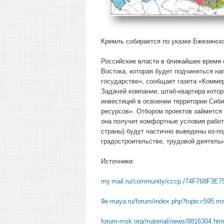
Кремль собирается по указке Бжезинско
Российские власти в ближайшее время 
Востока, которая будет подчиняться н
государстве», сообщает газета «Комме
Задачей компании, штаб-квартира котор
инвестиций в освоении территории Сиб
ресурсов». Отбором проектов займется 
она получит комфортные условия работ
страны) будут частично выведены из-по
градостроительстве, трудовой деятельн
Источники:
my.mail.ru/community/cccp./74F768F3E7
9e-maya.ru/forum/index.php?topic=595.
forum-msk.org/material/news/8816304.htm