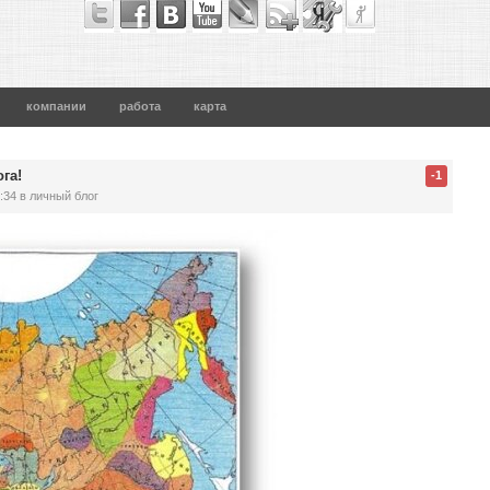
компании
работа
карта
га!
-1
:34
в личный блог