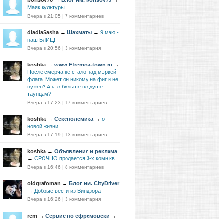
borisov76
→
Блог им. borisov76
→
Маяк культуры
Вчера в 21:05
|
7 комментариев
diadiaSasha
→
Шахматы
→
9 маю -
наш БЛИЦ!
Вчера в 20:56
|
3 комментария
koshka
→
www.Efremov-town.ru
→
После смерча не стало над мэрией
флага. Может он никому на фиг и не
нужен? А что больше по душе
таунцам?
Вчера в 17:23
|
17 комментариев
koshka
→
Сексполемика
→
о
новой жизни...
Вчера в 17:19
|
13 комментариев
koshka
→
Объявления и реклама
→
СРОЧНО продается 3-х комн.кв.
Вчера в 16:46
|
8 комментариев
oldgrafoman
→
Блог им. CityDriver
→
Добрые вести из Виндзора
Вчера в 16:26
|
3 комментария
rem
→
Сервис по ефремовски
→