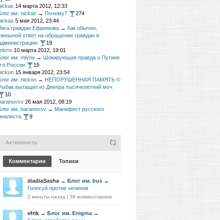
nickas
14 марта 2012, 12:33
Блог им. nickas
→
Почему?
274
nickas
5 мая 2012, 23:44
Лига граждан Ефремова
→
Как обычно,
смешной ответ на обращение граждан в
администрацию
19
mlvnv
10 марта 2012, 19:01
Блог им. mlvnv
→
Шокирующая правда о Путине
и о России
19
nickon
15 января 2012, 23:54
Блог им. nickon
→
НЕПОРУШЕННАЯ ПАМЯТЬ ©
Рыбак вытащил из Днепра тысячелетний меч.
10
baranovsv
26 мая 2012, 08:19
Блог им. baranovsv
→
Манифест русского
реалиста
9
Активность
Комментарии
Топики
diadiaSasha
→
Блог им. bus
→
Голосуй против чеченов
2 минуты назад
|
36 комментариев
efrik
→
Блог им. Enigma
→