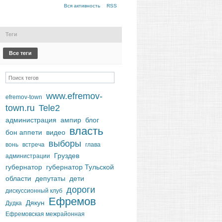
Вся активность
RSS
Теги
Все теги
www.efremov-
efremov-town
town.ru
Tele2
администрация
ампир
блог
власть
бон аппети
видео
выборы
вонь
встреча
глава
Груздев
администрации
губернатор
губернатор Тульской
области
депутаты
дети
дороги
дискуссионный клуб
Ефремов
Дякун
Дудка
Ефремовская межрайонная