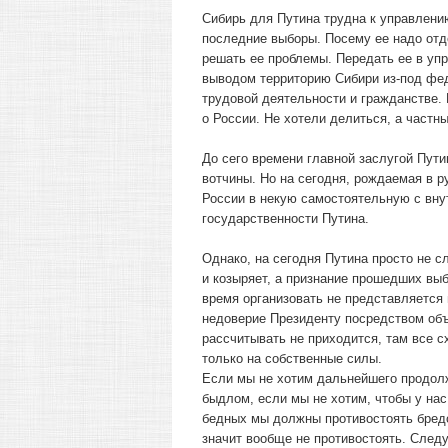
Сибирь для Путина трудна к управлению
последние выборы. Посему ее надо отд
решать ее проблемы. Передать ее в упр
выводом территорию Сибири из-под фед
трудовой деятельности и гражданстве. 
о России. Не хотели делиться, а частн
До сего времени главной заслугой Пути
вотчины. Но на сегодня, рождаемая в р
России в некую самостоятельную с вну
государственности Путина.
Однако, на сегодня Путина просто не с
и козыряет, а признание прошедших вы
время организовать не представляется
недоверие Президенту посредством объ
рассчитывать не приходится, там все 
только на собственные силы.
Если мы не хотим дальнейшего продолж
быдлом, если мы не хотим, чтобы у на
бедных мы должны противостоять бред
значит вообще не противостоять. След