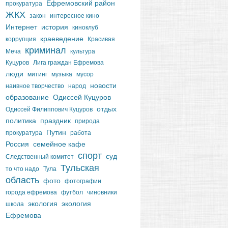
Ефремовский район
прокуратура
ЖКХ
закон
интересное кино
Интернет
история
киноклуб
краеведение
коррупция
Красивая
криминал
Меча
культура
Куцуров
Лига граждан Ефремова
люди
митинг
музыка
мусор
новости
наивное творчество
народ
образование
Одиссей Куцуров
отдых
Одиссей Филиппович Куцуров
политика
праздник
природа
Путин
прокуратура
работа
Россия
семейное кафе
спорт
суд
Следственный комитет
Тульская
то что надо
Тула
область
фото
фотографии
города ефремова
футбол
чиновники
экология
экология
школа
Ефремова