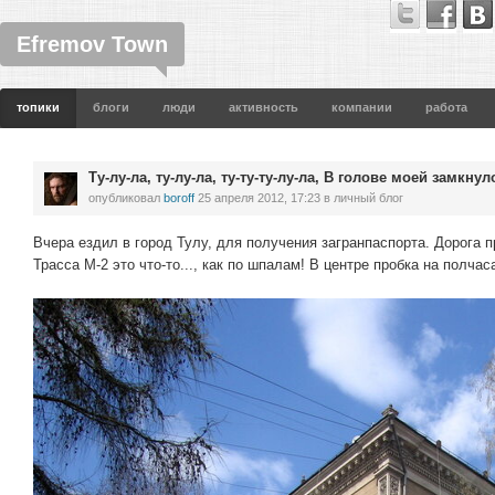
Efremov Town
топики
блоги
люди
активность
компании
работа
Ту-лу-ла, ту-лу-ла, ту-ту-ту-лу-ла, В голове моей замкнуло
опубликовал
boroff
25 апреля 2012, 17:23
в личный блог
Вчера ездил в город Тулу, для получения загранпаспорта. Дорога 
Трасса М-2 это что-то..., как по шпалам! В центре пробка на полчас