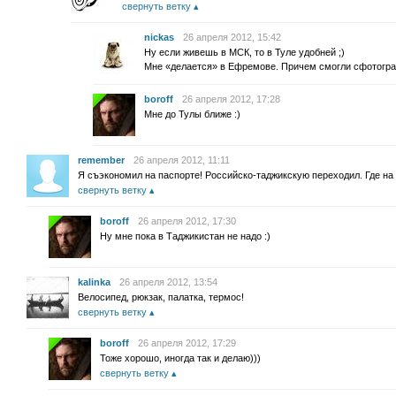
свернуть ветку
nickas
26 апреля 2012, 15:42
Ну если живешь в МСК, то в Туле удобней ;)
Мне «делается» в Ефремове. Причем смогли сфотогра
boroff
26 апреля 2012, 17:28
Мне до Тулы ближе :)
remember
26 апреля 2012, 11:11
Я съэкономил на паспорте! Российско-таджикскую переходил. Где на и
свернуть ветку
boroff
26 апреля 2012, 17:30
Ну мне пока в Таджикистан не надо :)
kalinka
26 апреля 2012, 13:54
Велосипед, рюкзак, палатка, термос!
свернуть ветку
boroff
26 апреля 2012, 17:29
Тоже хорошо, иногда так и делаю)))
свернуть ветку