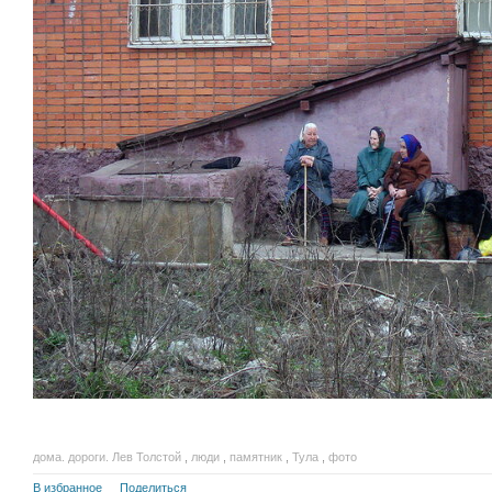
дома. дороги. Лев Толстой
,
люди
,
памятник
,
Тула
,
фото
В избранное
Поделиться