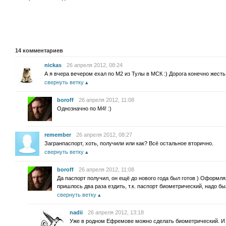
14
комментариев
nickas
26 апреля 2012, 08:24
А я вчера вечером ехал по М2 из Тулы в МСК :) Дорога конечно жесть
свернуть ветку
boroff
26 апреля 2012, 11:08
Однозначно по М4! :)
remember
26 апреля 2012, 08:27
Загранпаспорт, хоть, получили или как? Всё остальное вторично.
свернуть ветку
boroff
26 апреля 2012, 11:08
Да паспорт получил, он ещё до нового года был готов ) Оформлял
пришлось два раза ездить, т.к. паспорт биометрический, надо б
свернуть ветку
nadii
26 апреля 2012, 13:18
Уже в родном Ефремове можно сделать биометрический. И н