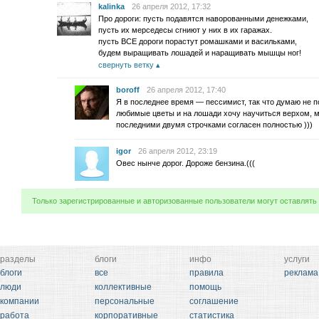
kalinka
26 апреля 2012, 17:32
Про дороги: пусть подавятся наворованными денежками,
пусть их мерседесы сгниют у них в их гаражах.
пусть ВСЕ дороги порастут ромашками и васильками,
будем выращивать лошадей и наращивать мышцы ног!
свернуть ветку
boroff
26 апреля 2012, 17:40
Я в последнее время — пессимист, так что думаю не по
любимые цветы и на лошади хочу научиться верхом, м
последними двумя строчками согласен полностью )))
igor
26 апреля 2012, 23:19
Овес нынче дорог. Дороже бензина.(((
Только зарегистрированные и авторизованные пользователи могут оставлять
разделы
блоги
инфо
услуги
блоги
все
правила
реклама
люди
коллективные
помощь
компании
персональные
соглашение
работа
корпоративные
статистика