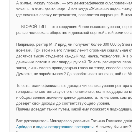
А жилье, между прочим, — это демографически обусловленная 
хочешь, а жить где-то надо. И вот когда «Жизненно надо» снизу,
где хочешь» сверху встречаются, появляется коррупция. Выну
— ВТОРОЙ ТИП — это коррупция более высокого уровня, поро
ролью человека в обществе и денежной оценкой этой роли со с
Например, ректор МГУ вряд ли получает более 300 000 рублей
все-таки. При этом на его плечах лежит огромная социальная о
десятков тысяч студентов каждый год, наука, технологии. А в 
денежные потоки в миллиарды рублей. То есть расчерком пера 
закон, лишь слегка приподзакрыв глаза на этику, способен зар
Думаете, не зарабатывает? Да зарабатывает конечно, чай не Ма
То есть, если официальные доходы чиновника уровня ректора 
генерала не соответствуют его положению, если государство м
и общественное значение данной должности, то человек сам до
доведет свои доходы до соответствующего уровня.
Причем доведет таким путем, какой ему покажется подходящи
Вот руководитель Минздравсоцразвития Татьяна Голикова доби
Арбидол
и
кодеиносодержащие препараты
. А почему бы и нет?