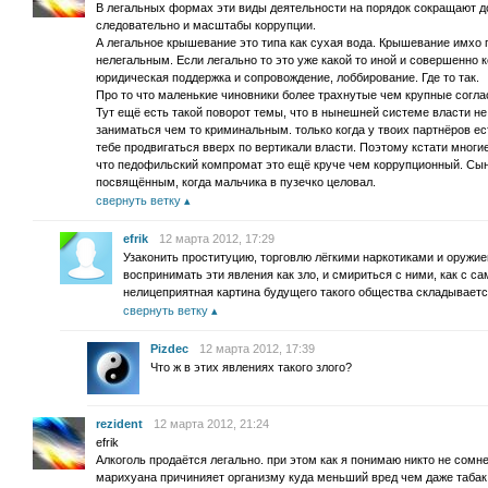
В легальных формах эти виды деятельности на порядок сокращают до
следовательно и масштабы коррупции.
А легальное крышевание это типа как сухая вода. Крышевание имхо 
нелегальным. Если легально то это уже какой то иной и совершенно 
юридическая поддержка и сопровождение, лоббирование. Где то так.
Про то что маленькие чиновники более трахнутые чем крупные согла
Тут ещё есть такой поворот темы, что в нынешней системе власти 
заниматься чем то криминальным. только когда у твоих партнёров ес
тебе продвигаться вверх по вертикали власти. Поэтому кстати мног
что педофильский компромат это ещё круче чем коррупционный. Сын
посвящённым, когда мальчика в пузечко целовал.
свернуть ветку
efrik
12 марта 2012, 17:29
Узаконить проституцию, торговлю лёгкими наркотиками и оружие
воспринимать эти явления как зло, и смириться с ними, как с 
нелицеприятная картина будущего такого общества складывает
свернуть ветку
Pizdec
12 марта 2012, 17:39
Что ж в этих явлениях такого злого?
rezident
12 марта 2012, 21:24
efrik
Алкоголь продаётся легально. при этом как я понимаю никто не сомне
марихуана причинияет организму куда меньший вред чем даже табак 