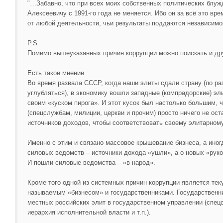
"…Забавно, что при всех моих собственных политических блуж
Алексеевичу с 1991-го года не меняется. Ибо он за всё это вре
от любой деятельности, чьи результаты поддаются независимой
P.S.
Помимо вышеуказанных причин коррупции можно поискать и др
Есть такое мнение.
Во время развала СССР, когда наши элиты сдали страну (по р
углубляться), в экономику вошли западные (компрадорские) эли
своим «куском пирога». И этот кусок был настолько большим,
(спецслужбам, милиции, церкви и прочим) просто ничего не ост
источников доходов, чтобы соответствовать своему элитарному
Именно с этим и связано массовое крышевание бизнеса, а иногд
силовых ведомств – источники дохода «ушли», а о новых «рук
И пошли силовые ведомства – «в народ».
Кроме того одной из системных причин коррупции является те
называемым «бизнесом» и государственниками. Государственни
местных российских элит в государственном управлении (спе
иерархия исполнительной власти и т.п.).