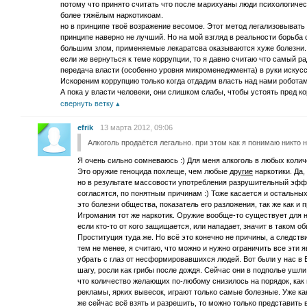
потому что принято считать что после марихуаны люди психологичес
более тяжёлым наркотикоам.
но в принципе твоё возражение весомое. Этот метод легализовывать 
принципе наверно не лучший. Но на мой взгляд в реальности борьба
большим злом, применяемые лекаратсва оказываются хуже болезни.
если же вернуться к теме коррупции, то я давно считаю что самый 
передача власти (особенно уровня микроменеджмента) в руки искусс
Искореним коррупцию только когда отдадим власть над нами роботам
А пока у власти человеки, они слишком слабы, чтобы устоять пред 
свернуть ветку
efrik
13 марта 2012, 09:06
Алкоголь продаётся легально. при этом как я понимаю никто н
Я очень сильно сомневаюсь :) Для меня алкоголь в любых количе
Это оружие геноцида похлеще, чем любые
другие
наркотики. Да,
но в результате массовости употребления разрушительный эффе
согласятся, по понятным причинам :) Тоже касается и остальных 
это болезни общества, показатель его разложения, так же как и 
Игромания тот же наркотик. Оружие вообще-то существует для н
если кто-то от кого защищается, или нападает, значит в таком 
Проституция туда же. Но всё это конечно не причины, а следств
тем не менее, я считаю, что можно и нужно ограничить все эти
убрать с глаз от несформировавшихся людей. Вот были у нас в
шагу, росли как грибы после дождя. Сейчас они в подполье ушли. 
что количество желающих по-любому снизилось на порядок, как 
рекламы, ярких вывесок, играют только самые болезные. Уже как
же сейчас всё взять и разрешить, то можно только представить 