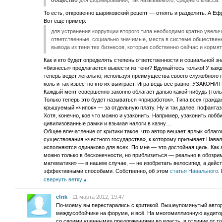
общество
для формирования, так называемого, среднего класса.
То есть, откровенно шариковский рецепт — отнять и разделить. А Е
Вот еще пример:
для устранения коррупции второго типа необходимо кратно увел
ответственные, социально значимые, места в системе общественно
вывода из тени тех бизнесов, которые собственно сейчас и кормят
Как и кто будет определять степень ответственности и социальной з
«бизнесы» предлагается вывести из тени? Вдумайтесь только! У кажд
теперь ведет легально, используя преимущества своего служебного 
коль и так известно кто их выиграет. Игра ведь все равно. УЗАКОНИТ
Каждый мент совершенно законно облагает данью какой-нибудь (толь
Только теперь это будет называться «приработок». Типа всех граждан
крышуемый «чипок» — за отдельную плату. Ну и так далее, пофанта
Хотя, конечно, кое что можно и узаконить. Например, узаконить лобб
цивилизованные рамки и взымая налоги в казну…
Общее впечатление от критики такое, что автор вешает ярлык «благ
существования «честного государства», к которому призывает Наваль
исполняются одинаково для всех. По мне — это достойная цель. Как 
можно только в бесконечности, но приблизиться — реально в обозр
математики» — в нашем случае, — не изобретать велосипед, а дейст
эффективными способами. Собственно, об этом
статья Навального
.
свернуть ветку
efrik
11 марта 2012, 19:47
По-моему вы перестарались с критикой. Вышеупомянутый автор
междусобойчике на форуме, и всё. На многомиллионную аудитори
со своими «ценными» предложениями во власть, в отличие от то