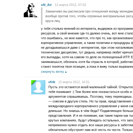
oN_Air
12 марта 2012, 07:02
Заманчиво вы расписали про отношения между менеджме
вообще против того, чтобы огромные материальные ресур
круга лиц.
у тебя столько мнений из интернета, выдержок из программ
ресурсов, а свой мнение где-то далеко очень, вот мне ста
что ошибаюсь, но мне кажется, что про то, как организова
корпоративное управление, а также политики и процедуры 
не догадываешься даже с интернетом, при этом наталкиваю
технических дисциплин, тут дядька, например любит кричат
его выпадды, хотя на самом-то деле он полноценный ИТР. Ef
занимаешься, обозначь хотя бы отрасль в которой, работае
станет понятна твоя позиция, а пока я вижу только вырванн
свернуть ветку
efrik
12 марта 2012, 16:51
Пусть это останется моей маленькой тайной. Открытос
тебя понимают :) Тем более мне похвастаться особо и
аргументов спрашиваешь. Поэтому, тему переводишь в
— совсем в другую степь. Но ты прав, представления 
международного корпоративного управления у меня сму
длиньше. Но знаешь в чём беда? Подавляющее больши
представления. И я не понимаю, как такие парни как т
крутых компаниях, будут убеждать остальных, что зап
непременно нужно отдать все наши ресурсы в заботли
обязательно обустроят нам всё честь по чести. Тольк