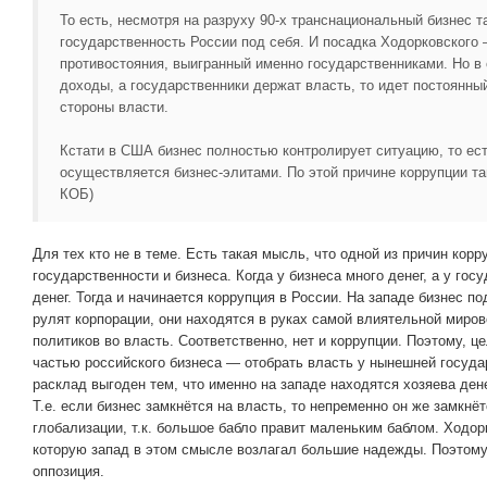
То есть, несмотря на разруху 90-х транснациональный бизнес т
государственность России под себя. И посадка Ходорковского –
противостояния, выигранный именно государственниками. Но в с
доходы, а государственники держат власть, то идет постоянны
стороны власти.
Кстати в США бизнес полностью контролирует ситуацию, то е
осуществляется бизнес-элитами. По этой причине коррупции там
КОБ)
Для тех кто не в теме. Есть такая мысль, что одной из причин кор
государственности и бизнеса. Когда у бизнеса много денег, а у гос
денег. Тогда и начинается коррупция в России. На западе бизнес п
рулят корпорации, они находятся в руках самой влиятельной миро
политиков во власть. Соответственно, нет и коррупции. Поэтому, 
частью российского бизнеса — отобрать власть у нынешней госуда
расклад выгоден тем, что именно на западе находятся хозяева дене
Т.е. если бизнес замкнётся на власть, то непременно он же замкнё
глобализации, т.к. большое бабло правит маленьким баблом. Ходо
которую запад в этом смысле возлагал большие надежды. Поэтому
оппозиция.