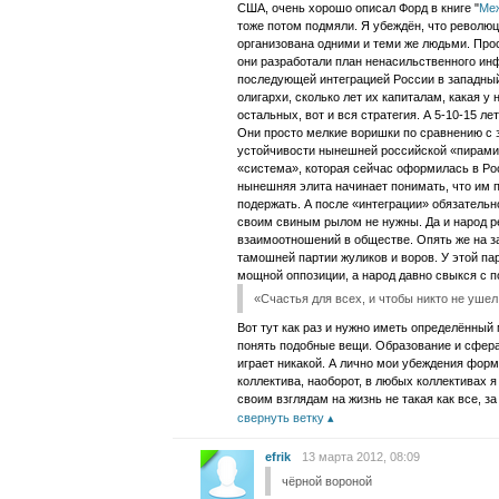
США, очень хорошо описал Форд в книге "
Меж
тоже потом подмяли. Я убеждён, что революц
организована одними и теми же людьми. Прос
они разработали план ненасильственного ин
последующей интеграцией России в западный
олигархи, сколько лет их капиталам, какая у 
остальных, вот и вся стратегия. А 5-10-15 л
Они просто мелкие воришки по сравнению с з
устойчивости нынешней российской «пирамид
«система», которая сейчас оформилась в Рос
нынешняя элита начинает понимать, что им по
подержать. А после «интеграции» обязательно
своим свиным рылом не нужны. Да и народ р
взаимоотношений в обществе. Опять же на за
тамошней партии жуликов и воров. У этой па
мощной оппозиции, а народ давно свыкся с 
«Счастья для всех, и чтобы никто не уше
Вот тут как раз и нужно иметь определённы
понять подобные вещи. Образование и сфера
играет никакой. А лично мои убеждения фор
коллектива, наоборот, в любых коллективах я
своим взглядам на жизнь не такая как все, з
свернуть ветку
efrik
13 марта 2012, 08:09
чёрной вороной