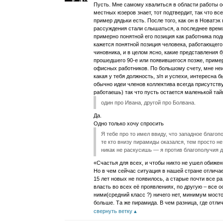
Пусть. Мне самому хвалиться в области работы осо
местных юзеров знает, тот подтвердит, так что все
пример дядьки есть. После того, как он в Новатэк
рассуждения стали слышаться, а последнее время
примерно понятной его позиция как работника под
кажется понятной позиция человека, работающего
чиновника, и в целом ясно, какие представления 
прошедшего 90-е или появившегося позже, пример
офисных работников. По большому счету, мне неи
какая у тебя должность, з/п и успехи, интересна 
обычно идеи членов коллектива всегда присутств
работаешь) так что пусть остается маленькой тай
один про Ивана, другой про Болвана.
Да.
Одно только хочу спросить
Я тебе про то имел ввиду, что западное благоп
те кто внизу пирамиды оказался, тем просто не
никак не раскусишь — я против благополучия 
«Счастья для всех, и чтобы никто не ушел обиже
Но в чем сейчас ситуация в нашей стране отлич
15 лет новых не появилось, а старые почти все ра
власть во всех её проявлениях, по другую – все 
ними(средний класс ?) ничего нет, минимум мосто
больше. Та же пирамида. В чем разница, где отли
свернуть ветку