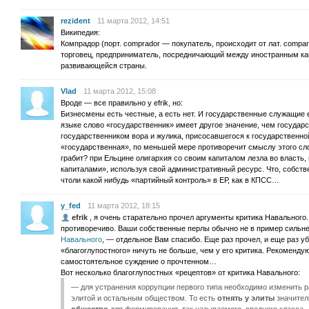
rezident
11 марта 2012, 14:51
Википедия:
Компрадор (порт. comprador — покупатель, происходит от лат. compa
торговец, предприниматель, посредничающий между иностранным к
развивающейся страны.
Vlad
11 марта 2012, 15:08
Вроде — все правильно у efrik, но:
Бизнесмены есть честные, а есть нет. И государственные служащие е
языке слово «государственник» имеет другое значение, чем госуда
государственником вора и жулика, присосавшегося к государственной
«государственная», по меньшей мере противоречит смыслу этого слов
грабит? при Ельцине олигархия со своим капиталом лезла во власть,
капиталами», используя свой административный ресурс. Что, собств
чтоли какой нибудь «партийный контроль» в ЕР, как в КПСС…
y_fed
11 марта 2012, 18:15
efrik
, я очень старательно прочел аргументы критика Навального
противоречиво. Ваши собственные перлы обычно не в пример сильне
Навального
, — отдельное Вам спасибо. Еще раз прочел, и еще раз у
«благоглупостного» ничуть не больше, чем у его критика. Рекоменду
самостоятельное суждение о прочтенном…
Вот несколько благоглупостных «рецептов» от критика Навального:
— для устранения коррупции первого типа необходимо изменить 
элитой и остальным обществом. То есть
отнять у элиты
значител