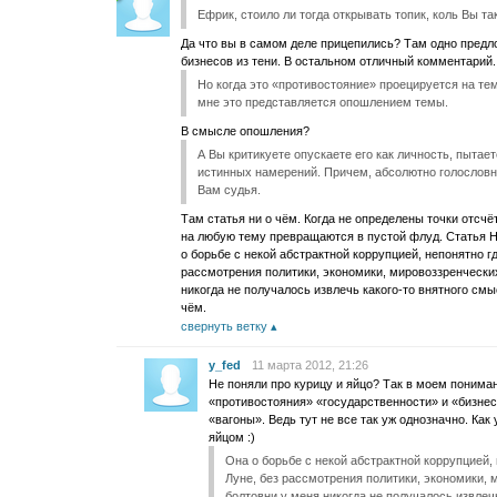
Ефрик, стоило ли тогда открывать топик, коль Вы т
Да что вы в самом деле прицепились? Там одно предл
бизнесов из тени. В остальном отличный комментарий.
Но когда это «противостояние» проецируется на те
мне это представляется опошлением темы.
В смысле опошления?
А Вы критикуете опускаете его как личность, пытае
истинных намерений. Причем, абсолютно голословно
Вам судья.
Там статья ни о чём. Когда не определены точки отсчё
на любую тему превращаются в пустой флуд. Статья Н
о борьбе с некой абстрактной коррупцией, непонятно где
рассмотрения политики, экономики, мировоззренческих
никогда не получалось извлечь какого-то внятного смы
чём.
свернуть ветку
y_fed
11 марта 2012, 21:26
Не поняли про курицу и яйцо? Так в моем понима
«противостояния» «государственности» и «бизнес-
«вагоны». Ведь тут не все так уж однозначно. Как
яйцом :)
Она о борьбе с некой абстрактной коррупцией, н
Луне, без рассмотрения политики, экономики, 
болтовни у меня никогда не получалось извлеч