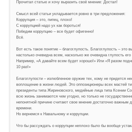
Прочитал статью и хочу выразить своё мнение: Достал!
Смысл всей статьи укладывается ровно в три предложения:
Коррупция – это, пипец, плохо!
С коррупцией надо ух как бороться!
Победим коррупцию – все будет офигенно!
Всё.
Вот есть такое понятие – благоглупость. Благоглупость – это в
настолько очевидна всем, насколько же очевидна глупость его
Например, «А давайте всем будет хорошо!» Или «Я разом под
10 раз!»
Благоглупости – излюбленное оружие тех, кому не придется нес
воплощение в жизни людей. Это оппозиционеры всех мастей т
президенты типа Жириновского, медийные лица типа Ксении Соб
всю жизнь занимаются чем угодно, но только не государствен
непонятной причине считают свое мнение достаточно важным 
времени.
Но вернемся к Навальному и коррупции.
Что бы рассуждать о коррупции неплохо было бы вообще устак