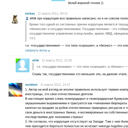
белой вороной точнее ))
nickas
11 марта 2012, 09:12
efrik
про коррупцию все правильно написано, но я не совсем поня
Кроме того одной из системных причин коррупции является теку
«бизнесом» и государственниками. Государственники – это собир
государственном управлении (спецслужбы, армия, МВД, официаль
т.п.).
т.е. «государственники» — это типа «хорошие», а «бизнес» — это пл
свернуть ветку
efrik
11 марта 2012, 19:28
т.е. «государственники» — это типа «хорошие», а «бизнес» —
Скажу так, государственники это меньшее зло, на данном этапе,
rezident
11 марта 2012, 14:47
1. Автор на мой взгляд не вполне правильно использует термин комп
иностранцы, это свои отечественные деятели.
В настоящее время слова «компрадоры» и «компрадорская буржуази
окрашенными выражениями и трактуются как «чиновники-бюрократы
капитал на продаже за рубеж отечественных природных ресурсов и 
свои деньги в иностранных банках, и мотивированые на собственны
последствиями для экономики страны»
2. Не согласен, что коррупция отсутствует на Западе. Там с нею бол
чем приходится бороться полностью не исчезает никогда подобно уг