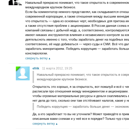
Навальный прекрасно понимает, что такое открытость в современно
международном крупном бизнесе.
Если бы комментатор немного представлял, как складываются отно
современной корпорации, а также отношения между высшим менеджме
что открытость — одна из основных черт, необходмых для притока и
а также отсутствия проблем с акционерами. В России данная схема 
компаний связаны с добычей недр, а, соответсвенно, контролируютс
имеют никаких инструментов влияния и независимого контроля за к
деятельсноть именно с того, чтобы заработать денег на подобных ве
соответсвенно, её надо добиваться — через суды и СМИ. Всё что да
заработать миноритариям. Победить коррупцию — заработать больше
конспирологии.
свернуть ветку
efrik
11 марта 2012, 19:25
Навальный прекрасно понимает, что такое открытость в сов
международном крупном бизнесе.
Открытость это хорошо, я за открытость, вот пожалуй и всё с ч
расписали про отношения между менеджментом и акционерами. Н
чтобы огромные материальные ресурсы и деньги скапливались в
нет дела до того, сколько они там отстёгивают налогов, какие у
Победить коррупцию — заработать больше денег — экономика,
Да, а кто заработает то вы не уточнили? Может приведёте в прим
описанным вами схемам и у неё все в порядке? Только чур стра
свернуть ветку