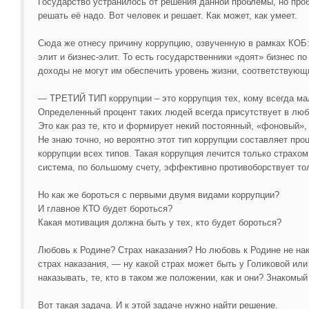
Государство устранилось от решения данной проблемы, но проб
решать её надо. Вот человек и решает. Как может, как умеет.
Сюда же отнесу причину коррупцию, озвученную в рамках КОБ:
элит и бизнес-элит. То есть государственники «доят» бизнес п
доходы не могут им обеспечить уровень жизни, соответствующ
— ТРЕТИЙ ТИП коррупции – это коррупция тех, кому всегда мал
Определенный процент таких людей всегда присутствует в лю
Это как раз те, кто и формирует некий постоянный, «фоновый»,
Не знаю точно, но вероятно этот тип коррупции составляет про
коррупции всех типов. Такая коррупция лечится только страхо
система, по большому счету, эффективно противоборствует тол
Но как же бороться с первыми двумя видами коррупции?
И главное КТО будет бороться?
Какая мотивация должна быть у тех, кто будет бороться?
Любовь к Родине? Страх наказания? Но любовь к Родине не нак
страх наказания, — ну какой страх может быть у Голиковой или
наказывать, те, кто в таком же положении, как и они? Знакомы
Вот такая задача. И к этой задаче нужно найти решение.