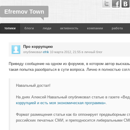
Efremov Town
топики
блоги
люди
активность
компании
работа
Про коррупцию
опубликовал
efrik
10 марта 2012, 21:55
в личный блог
Приведу сообщение на одном из форумов, в котором автор высказ
такая попытка разобраться в сути вопроса. Лично я полностью сог
Навальный достал!
На днях Алексей Навальный опубликовал статью в газете «Ве
коррупцией и есть моя экономическая программа»
.
Формат размещения статьи как бэ оппонирует предвыборным с
российских печатных СМИ, и преподносится либеральными СМИ 