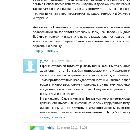
статью Навального в известном издании и досужий комментарий
так не кажется? Я привёл эту цитату потому, что там есть инте
частности на тему противостояния государственности и бизнес в
интересно.
Что касается Навального, то моё мнение о нём после ваших по
воображению может придти в голову мысль, что Навальный дей
Всё что он говорит и пишет это пыль в глаза, попытка подвести
теоретическую платформу. Статью его я читал раньше, и мысл
однозначно в печку…
свернуть ветку
y_fed
11 марта 2012, 20:20
Ефрик, стоило ли тогда открывать топик, коль Вы так оцени
аудитории, то тут Вы как бы подтверждаете, что Навально
читают миллионы, а критика прозвучала в «междусобойчике
Тема противостояния «государственности» и «бизнес-власти
когда это «противостояние» проецируется на тему коррупци
представляется опошлением темы. Получается противостоя
речь о «курице и яйце» ;)
Ну и наконец, Ваше мнение о Навальном не отличается ори
критики его мыслей, высказанных на тему коррупции в Вед
личность, пытаетесь уличить во лживости и сокрытии исти
голословно, словно ярлыки вывешиваете ;) Ну да бог Вам с
свернуть ветку
efrik
11 марта 2012, 21:01