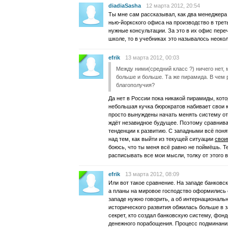
diadiaSasha
12 марта 2012, 20:54
Ты мне сам рассказывал, как два менеджера 
нью-йоркского офиса на производство в трет
нужные консультации. За это в их офис переч
школе, то в учебниках это называлось неоко
efrik
13 марта 2012, 00:03
Между ними(средний класс ?) ничего нет,
больше и больше. Та же пирамида. В чем р
благополучия?
Да нет в России пока никакой пирамиды, кот
небольшая кучка бюрократов набивает свои 
просто вынуждены начать менять систему отн
ждёт незавидное будущее. Поэтому сравнива
тенденции к развитию. С западными всё поня
над тем, как выйти из текущей ситуации
свои
боюсь, что ты меня всё равно не поймёшь. Т
расписывать все мои мысли, толку от этого в
efrik
13 марта 2012, 08:09
Или вот такое сравнение. На западе банковс
а планы на мировое господство оформились 
западе нужно говорить, а об интернациональ
исторического развития обжилась больше в з
секрет, кто создал банковскую систему, фон
денежного порабощения. Процесс подминания