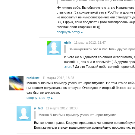
Ну ничего себе. Вы обвиняете статью Навального в
ставилась. За конкретикой это в РосПил и другие 
не воровать» не «мировоззренческий стандарт» д
Вы, Ефрик, явно предвзяты (или зомбированы «жр
головах свои «тараканы» )))
свернуть ветку
efrik
11 марта 2012, 21:47
За конкретикой это в РосПил и другие про
И чего же он добился со своим «Распилом», 
назовёшь, так она и поплывёт :) А другие пр
этого
? Да это Троцкий собственной персоной.
rezident
11 марта 2012, 18:28
Можно было бы к примеру узаконить проституцию. Но тем кто её сейч
нынешнем полулегальном статусе. Очевидно, и игорный бизнес загнал
уже был легализован.
свернуть ветку
y_fed
11 марта 2012, 18:33
Можно было бы к примеру узаконить проституцию
Вы, конечно, правы. Коррумпированные чиновники по своей сути
Если же имели в виду традиционную древнейшую профессию, то э