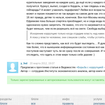
курительные заведения на каждом шагу, да ещё если у каждого 
получится. Курнул, выпил, сходил в бордель, а там глядишь и м
гейпарады? А может узаконить педофилию? Любви все возрасты 
может и героин покажется не так вреден на самом деле как это 
18 лет правда, детям то нельзя, конечнов. Вон пол-Москвы моло
Ефремове пока больше спиртяга преобладает, но и сюда мода по
однозначно нужно запретить. Не важно, что кто-то нагревается
будет меньше, чем если разрешить всё на свете. Свобода выбор
Искореним коррупцию только когда отдадим власть над нами
А пока у власти человеки, они слишком слабы, чтобы устоят
Как-то сложно представить, как всё это будет выглядеть… Я ду
тем более, что в нынешнем информационном состоянии всё как 
поступков наступают чуть ли не сразу после их совершения. И ч
отследить, что гадить в этом мире только себе дороже :)
y_fed
20 марта 2012, 19:07
Предлагаю к прочтению статью в Ведомостях
«Борьба с коррупцией 
Автор — сотрудник Института экономического анализа, автор книги 
Только зарегистрированные и авторизованные пользователи могут оставлять
разделы
блоги
инфо
услуги
блоги
все
правила
реклама