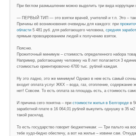
При беглом размышлении можно выделить три вида коррупции 
— ПЕРВЫЙ ТИП — это взятки врачей, учителей и т.п. Это – так
Причины её возникновения очевидны для каждого: при
прожито
области
5 481 руб. для работающего человека,
средняя зарабо
прямым провоцированием людей к получению взяток.
Поясню.
Прожиточный минимум – стоимость определенного набора товар
Например, работающему человеку на 8 лет полагается 3 едини
стоимостью ориентировочно 4700 тыс. рублей каждая.
Ну это ладно, это же минимум! Однако в нем есть самый сочн
входит оплата услуг ЖКХ – вода, газ, отопление, содержание ж
нет! Совсем. То есть оплата за площадь есть, а стоимость са
И причина сего понятна – при
стоимости жилья в Белгороде
в 5
заработной плате в 16 064,01 рублей выкупить однушку в 35 м2
такой расклад.
То есть государство говорит бюджетникам: — Три пальто на восе
тебе худо-бедно обеспечу, а вот на жилье – извини сам. Откуд