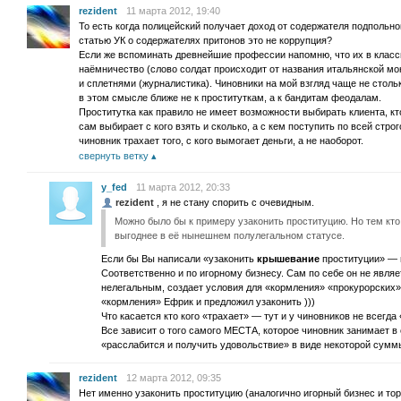
rezident
11 марта 2012, 19:40
То есть когда полицейский получает доход от содержателя подпольног
статью УК о содержателях притонов это не коррупция?
Если же вспоминать древнейшие профессии напомню, что их в класси
наёмничество (слово солдат происходит от названия итальянской мо
и сплетнями (журналистика). Чиновники на мой взгляд чаще не столь
в этом смысле ближе не к проституткам, а к бандитам феодалам.
Проститутка как правило не имеет возможности выбирать клиента, кт
сам выбирает с кого взять и сколько, а с кем поступить по всей стро
чиновник трахает того, с кого вымогает деньги, а не наоборот.
свернуть ветку
y_fed
11 марта 2012, 20:33
rezident
, я не стану спорить с очевидным.
Можно было бы к примеру узаконить проституцию. Но тем кто
выгоднее в её нынешнем полулегальном статусе.
Если бы Вы написали «узаконить
крышевание
проституции» — в
Соответственно и по игорному бизнесу. Сам по себе он не являе
нелегальным, создает условия для «кормления» «прокурорских» 
«кормления» Ефрик и предложил узаконить )))
Что касается кто кого «трахает» — тут и у чиновников не всегда
Все зависит о того самого МЕСТА, которое чиновник занимает в 
«расслабится и получить удовольствие» в виде некоторой суммы
rezident
12 марта 2012, 09:35
Нет именно узаконить проституцию (аналогично игорный бизнес и тор