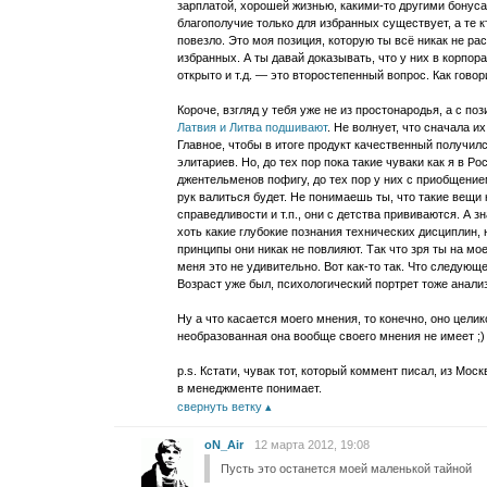
зарплатой, хорошей жизнью, какими-то другими бонуса
благополучие только для избранных существует, а те к
повезло. Это моя позиция, которую ты всё никак не р
избранных. А ты давай доказывать, что у них в корпо
открыто и т.д. — это второстепенный вопрос. Как говор
Короче, взгляд у тебя уже не из простонародья, а с по
Латвия и Литва подшивают
. Не волнует, что сначала и
Главное, чтобы в итоге продукт качественный получил
элитариев. Но, до тех пор пока такие чуваки как я в Р
джентельменов пофигу, до тех пор у них с приобщени
рук валиться будет. Не понимаешь ты, что такие вещи 
справедливости и т.п., они с детства прививаются. А 
хоть какие глубокие познания технических дисциплин
принципы они никак не повлияют. Так что зря ты на мо
меня это не удивительно. Вот как-то так. Что следую
Возраст уже был, психологический портрет тоже анали
Ну а что касается моего мнения, то конечно, оно цели
необразованная она вообще своего мнения не имеет ;)
p.s. Кстати, чувак тот, который коммент писал, из Мо
в менеджменте понимает.
свернуть ветку
oN_Air
12 марта 2012, 19:08
Пусть это останется моей маленькой тайной