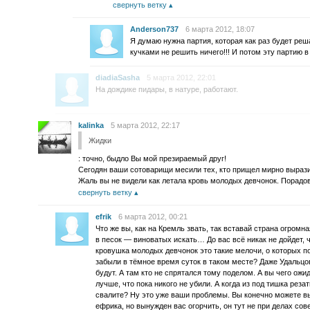
свернуть ветку
Anderson737
6 марта 2012, 18:07
Я думаю нужна партия, которая как раз будет ре
кучками не решить ничего!!! И потом эту партию в 
diadiaSasha
5 марта 2012, 22:01
На дождике пидары, в натуре, работают.
kalinka
5 марта 2012, 22:17
Жидки
: точно, быдло Вы мой презираемый друг!
Сегодян ваши сотоварищи месили тех, кто прищел мирно вырази
Жаль вы не видели как летала кровь молодых девчонок. Порадо
свернуть ветку
efrik
6 марта 2012, 00:21
Что же вы, как на Кремль звать, так вставай страна огромна
в песок — виноватых искать… До вас всё никак не дойдет, ч
кровушка молодых девчонок это такие мелочи, о которых по
забыли в тёмное время суток в таком месте? Даже Удальцов
будут. А там кто не спрятался тому поделом. А вы чего ож
лучше, что пока никого не убили. А когда из под тишка реза
свалите? Ну это уже ваши проблемы. Вы конечно можете в
ефрика, но вынужден вас огорчить, он тут не при делах с