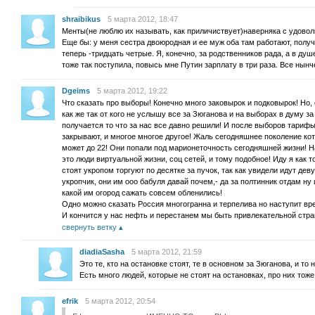
shraibikus
5 марта 2012, 18:47
Менты(не люблю их называть, как приличиствует)наверняка с удовол
Еще бы: у меня сестра двоюродная и ее муж оба там работают, получ
теперь -тридцать четрые. Я, конечно, за родственников рада, а в душ
тоже так поступила, повысь мне Путин зарплату в три раза. Все нынч
Dgeims
5 марта 2012, 19:22
Что сказать про выборы! Конечно много заковырок и подковырок! Но, 
как же так от кого не услышу все за Зюганова и на выборах в думу за
получается то что за нас все давно решили! И после выборов тарифы
закрывают, и многое многое другое! Жаль сегодняшнее поколение кот
может до 22! Они попали под марионеточность сегодняшней жизни! 
это люди виртуальной жизни, соц сетей, и тому подобное! Иду я как т
стоят укропом торгуют по десятке за пучок, так как увидели идут деву
укропчик, они им ооо бабуля давай почем,- да за полтинник отдам ну
какой им огород сажать совсем обленились!
Одно можно сказать Россия многогранна и терпелива но наступит вре
И кончится у нас нефть и перестанем мы быть привлекательной стран
свернуть ветку
diadiaSasha
5 марта 2012, 21:59
Это те, кто на остановке стоят, те в основном за Зюганова, и то 
Есть много людей, которые не стоят на остановках, про них тоже
efrik
5 марта 2012, 20:54