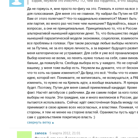
Ефрик, неужели это ИМЕННО ТО, чем ВЫ гордитесь, и что защищ
Да не горжусь я, мне просто по-фигу на это. Плевать я хотел на все э
для голосования. Для меня это не главное. Ну набрал бы Путин не 63%
Вам от этого полегчает? Что-то кардинально изменится? Может быть 
или партия, во много раз честнее чем нынешние? Вдумайтесь, ваше 
вопросах, а они не принципиальные. Принципиально то, что в России 
альтернативой нынешней идеологии денег. То, что большинство людей
нынешней паразитической модели экономики, социологии, взаимоотно
все проблемы в головах. При таком раскладе любые выборы нелегити
не за Путина, не за его яркую личность, а за вариант будущего раз
меня категорически не устраивают. Для себя я уже всё проанализиро
Выбор конечно не велик, но пенять нужно только на себя, сами вино
баньки, да пожалуйста. Свобода выбора есть у каждого. Но не серчай
вашему, у меня тоже выбор есть. Неужели вы думаете, что от беско
что-то хоть на грамм изменится? Да бред это всё. Чтобы что-то изм
идею, которой нет. Понимаете, не митинговать, не возмущаться, а Р
изменить, то нужно не на Кремль идти, а вообще вкалывать. Я прекра
будет. Поэтому, Путин для меня самый приемлемый кандидат. Кроме н
факт. Насчёт автобусов с рабочими. Да им самим пофиг за кого голо
выборы не пошли. Эти граждане, как и много миллионов в России, дал
пытаются использовать. Сейчас идёт ожесточённая борьба между го
принимают в свою армию всех несогласных, и властями. Понимая, что
стороны, я тем не менее на стороне властей. Оранжисты пусть идут в
сам с удовольствием покритикую власть :)
свернуть ветку
zanoza
5 марта 2012, 21:01