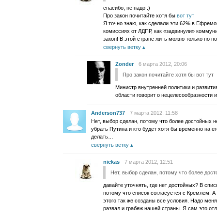
спасибо, не надо :)
Про закон почитайте хотя бы
вот тут
Я точно знаю, как сделали эти 62% в Ефремов
комиссиях от ЛДПР, как «задвинули» коммуни
закон! В этой стране жить можно только по п
свернуть ветку
Zonder
6 марта 2012, 20:06
Про закон почитайте хотя бы вот тут
Министр внутренней политики и развити
области говорит о нецелесообразности и
Anderson737
7 марта 2012, 11:58
Нет, выбор сделан, потому что более достойных не
убрать Путина и кто будет хотя бы временно на е
делать…
свернуть ветку
nickas
7 марта 2012, 12:51
Нет, выбор сделан, потому что более досто
давайте уточнять, где нет достойных? В спис
потому что список согласуется с Кремлем. А 
этого так же созданы все условия. Надо меня
развал и грабеж нашей страны. Я сам это от