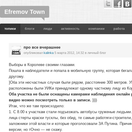
Efremov Town
топики
блоги
люди
активность
компании
работа
про все вчерашнее
опубликовал
kalinka
5 марта 2012, 14:32
в личный блог
Выборы в Королеве своими глазами.
Пошла в наблюдатели и попала в мобильную группу, которая бегала
другому.
]Оба эти несчастных случая были рядом, расстояние 300 метров. У
расположены были УИКи принадлежат одному частному лицу из Ко
Оба участка не были оснащены камерами наблюдения онлайн ре
видео можно посмотреть только в записи.
))))
Итак, что же там происходило:
1. С 8.00 к участкам стали подъезжать автобусы груженые людьми. 
лица стерты краски тусклы, без обид, те самые работяги-строители
заложники этой власти и которые проголосовали ЗА Путина. Причи
версии, но тОчно — не скажу.