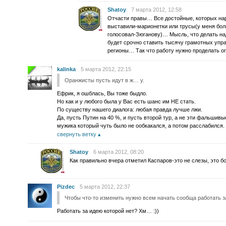
Shatoy
7 марта 2012, 12:58
Отчасти правы… Все достойные, которых нар
выставили-марионетки или трусы(у меня боль
голосовал-Зюганову)… Мысль, что делать на
будет срочно ставить тысячу грамотных упра
регионы… Так что работу нужно проделать 
kalinka
5 марта 2012, 22:15
Оранжисты пусть идут в ж… у.
Ефрик, я ошблась, Вы тоже быдло.
Но как и у любого была у Вас есть шанс им НЕ стать.
По существу нашего диалога: любая правда лучше лжи.
Да, пусть Путин на 40 %, и пусть второй тур, а не эти фальшивы
мужика который чуть было не ообкакался, а потом расслабился.
свернуть ветку
Shatoy
6 марта 2012, 08:20
Как правильно вчера отметил Каспаров-это не слезы, это бот
Pizdec
5 марта 2012, 22:37
Чтобы что-то изменить нужно всем начать сообща работать за
Работать за идею которой нет? Хм… :))