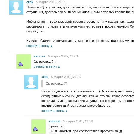
efrik
5 марта 2012, 21:05
Жидки на Дожде охают, дескать как же так, как не кошерно проходят 
отпущения, дескать это он первый начал. Сами в тёплых кабинетах 
Моё мнение — всех главарей-провокаторов, по типу навальных, удал
разбираюсь), отловить, и на n-ое количество лет в тюрягу, можно к Х
потрещать.
Ну или в баллистическую ракету зарядить и пендосам телеграмму 
свернуть ветку
zanoza
5 марта 2012, 21:09
Сглазила… )))
свернуть ветку
efrik
5 марта 2012, 21:26
Сглазила… )))
Не смог сдержаться, к сожалению… :) Включил трансляцию
сегодняшние митинги, дескать как же это так, какое безобга
он начал. А мы такие мягкие и пушистые не при чём, всег
против революций, за гражданское общество.
свернуть ветку
zanoza
5 марта 2012, 21:28
Принято! )
Ой, я, кажется, про «безобгазие» пропустила (((