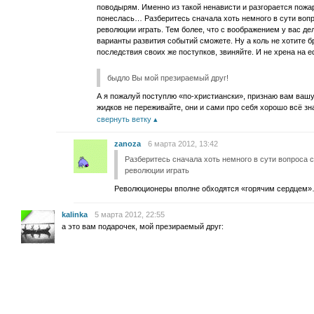
поводырям. Именно из такой ненависти и разгорается пож
понеслась… Разберитесь сначала хоть немного в сути вопр
революции играть. Тем более, что с воображением у вас де
варианты развития событий сможете. Ну а коль не хотите б
последствия своих же поступков, звиняйте. И не хрена на 
быдло Вы мой презираемый друг!
А я пожалуй поступлю «по-христиански», признаю вам вашу с
жидков не переживайте, они и сами про себя хорошо всё зна
свернуть ветку
zanoza
6 марта 2012, 13:42
Разберитесь сначала хоть немного в сути вопроса с
революции играть
Революционеры вполне обходятся «горячим сердцем»…
kalinka
5 марта 2012, 22:55
а это вам подарочек, мой презираемый друг: