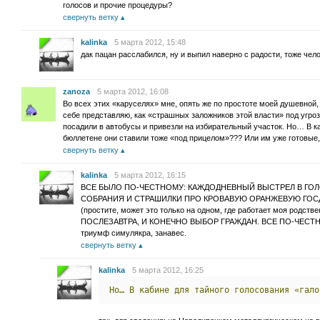
голосов и прочие процедуры?
свернуть ветку
kalinka
5 марта 2012, 15:48
дак пацан расслабился, ну и выпил наверно с радости, тоже чело
zanoza
5 марта 2012, 16:08
Во всех этих «каруселях» мне, опять же по простоте моей душевной,
себе представляю, как «страшных заложников этой власти» под угроз
посадили в автобусы и привезли на избирательный участок. Но… В ка
бюллетене они ставили тоже «под прицелом»??? Или им уже готовые, 
свернуть ветку
kalinka
5 марта 2012, 16:15
ВСЕ БЫЛО ПО-ЧЕСТНОМУ: КАЖДОДНЕВНЫЙ ВЫСТРЕЛ В ГО
СОБРАНИЯ И СТРАШИЛКИ ПРО КРОВАВУЮ ОРАНЖЕВУЮ ГОСДЕ
(простите, может это только на одном, где работает моя родс
ПОСЛЕЗАВТРА, И КОНЕЧНО ВЫБОР ГРАЖДАН. ВСЕ ПО-ЧЕСТ
триумф симулякра, занавес.
свернуть ветку
kalinka
5 марта 2012, 16:25
Но…
В
кабине
для
тайного
голосования
«гало