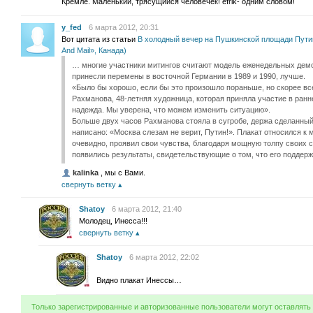
Кремле. Маленький, трясущийся человечек! efrik- одним словом!
y_fed
6 марта 2012, 20:31
Вот цитата из статьи
В холодный вечер на Пушкинской площади Путин
And Mail», Канада)
… многие участники митингов считают модель еженедельных демо
принесли перемены в восточной Германии в 1989 и 1990, лучше.
«Было бы хорошо, если бы это произошло пораньше, но скорее все
Рахманова, 48-летняя художница, которая приняла участие в ранн
надежда. Мы уверена, что можем изменить ситуацию».
Больше двух часов Рахманова стояла в сугробе, держа сделанный
написано: «Москва слезам не верит, Путин!». Плакат относился к 
очевидно, проявил свои чувства, благодаря мощную толпу своих с
появились результаты, свидетельствующие о том, что его поддерж
kalinka
, мы с Вами.
свернуть ветку
Shatoy
6 марта 2012, 21:40
Молодец, Инесса!!!
свернуть ветку
Shatoy
6 марта 2012, 22:02
Видно плакат Инессы…
Только зарегистрированные и авторизованные пользователи могут оставлять