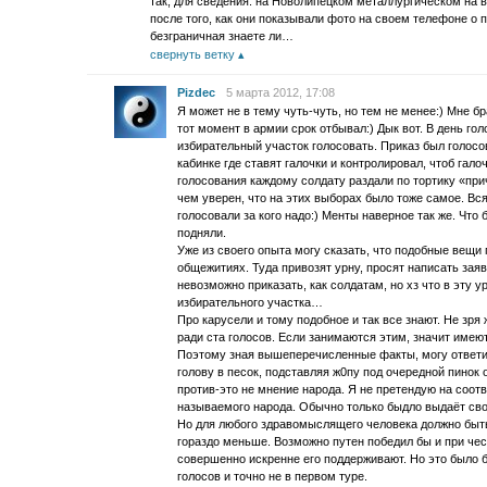
так, для сведения: на Новолипецком металлургическом на 
после того, как они показывали фото на своем телефоне о
безграничная знаете ли…
свернуть ветку
Pizdec
5 марта 2012, 17:08
Я может не в тему чуть-чуть, но тем не менее:) Мне 
тот момент в армии срок отбывал:) Дык вот. В день го
избирательный участок голосовать. Приказ был голосо
кабинке где ставят галочки и контролировал, чтоб гал
голосования каждому солдату раздали по тортику «при
чем уверен, что на этих выборах было тоже самое. В
голосовали за кого надо:) Менты наверное так же. Что 
подняли.
Уже из своего опыта могу сказать, что подобные вещи
общежитиях. Туда привозят урну, просят написать зая
невозможно приказать, как солдатам, но хз что в эту у
избирательного участка…
Про карусели и тому подобное и так все знают. Не зря
ради ста голосов. Если занимаются этим, значит имею
Поэтому зная вышеперечисленные факты, могу ответи
голову в песок, подставляя ж0пу под очередной пинок о
против-это не мнение народа. Я не претендую на соот
называемого народа. Обычно только быдло выдаёт св
Но для любого здравомыслящего человека должно быть
гораздо меньше. Возможно путен победил бы и при чес
совершенно искренне его поддерживают. Но это было б
голосов и точно не в первом туре.