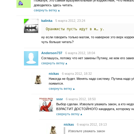
Пожалуй, это самый вразумительный (и корректный, -что немало
доводилось здесь читать.
свернуть ветку
kalinka
5 марта 2012, 23:24
Оранжисты
пусть
идут
в
ж…
у.
ну если говорить только матом, то наверное это верх корр
чуть больше читать?
Anderson737
6 марта 2012, 18:04
Соглашусь, потому что нет замены Путину, не кем его замен
свернуть ветку
nickas
6 марта 2012, 18:32
Никогда не будет. Менять надо систему. Путина надо у
появится.
свернуть ветку
sssr
6 марта 2012, 18:50
Выбор сделан. Извольте уважать закон, а кто не
ВЗРАСТИТ ДОСТОЙНОГО кандидата, которому нар
свернуть ветку
nickas
6 марта 2012, 19:13
Извольте уважать закон