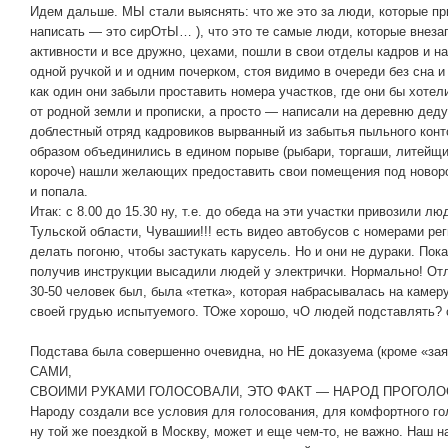
Идем дальше. МЫ стали выяснять: что же это за люди, которые пр
написать — это сирОтЫ… ), что это те самые люди, которые внеза
активности и все дружно, цехами, пошли в свои отделы кадров и н
одной ручкой и и одним почерком, стоя видимо в очереди без сна и 
как один они забыли проставить номера участков, где они бы хоте
от родной земли и прописки, а просто — написали на деревню деду
доблестный отряд кадровиков вырванный из забытья пыльного конт
образом объединились в едином порыве (рыбари, торгаши, литейщи
короче) нашли желающих предоставить свои помещения под новорож
и попала.
Итак: с 8.00 до 15.30 ну, т.е. до обеда на эти участки привозили л
Тульской области, Чувашии!!! есть видео автобусов с номерами регио
делать погоню, чтобы застукать карусель. Но и они не дураки. Покат
получив инструкции высадили людей у электрички. Нормально! Отл
30-50 человек был, была «тетка», которая набрасывалась на камер
своей грудью испытуемого. ТОже хорошо, чО людей подставлять? 
Подстава была совершенно очевидна, но НЕ доказуема (кроме «за
САМИ,
СВОИМИ РУКАМИ ГОЛОСОВАЛИ, ЭТО ФАКТ — НАРОД ПРОГОЛО
Народу создали все условия для голосования, для комфортного го
ну той же поездкой в Москву, может и еще чем-то, не важно. Наш