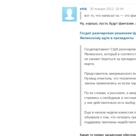
efrik
30 января 2012, 16:44
вот то, что написал ты — это фа
Ну, хорошо, пусть будут фантазии. 
Госдеп разочарован решением Ц
Явлинскому идти в президенты
Госдепартамент США разочарова
Явлинского, который в соответ
не сможет бороться за президен
марта.
Представитель американского в
Нуланд отметила, что «политиче
законы применялись ко всем па
По ее словам, и россияне, и аме
стремясь к свободным и честным
у них действительно есть выбор
Еще в начале недели комиссия 
объявила о том, что четверть п
поддержку признаны недействит
Какая-то прямо загадочная обеспок