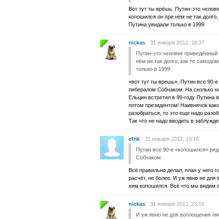
Вот тут ты врёшь. Путин-это челов
копошился он при нём не так долго,
Путина увидали только в 1999
nickas
31 января 2012, 18:37
Путин-это человек приведённый 
нём не так долго, как те самодо
только в 1999
«вот тут ты врешь». Путин все 90
либералом Собчаком. На сколько на
Ельцин встретил в 99-году Путина 
потом президентом! Наивнячок како
разобраться, то это еще надо разо
Так что не надо вводить в заблужде
efrik
31 января 2012, 19:15
Путин все 90-е «копошился» ря
Собчаком.
Всё правильно делал, план у него 
расчёт, не более. И уж явно не дл
ним копошился. Всё что мы видим 
nickas
31 января 2012, 23:16
И уж явно не для воплощения ли