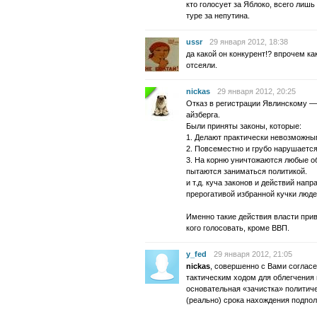
кто голосует за Яблоко, всего лишь
туре за непутина.
ussr
29 января 2012, 18:38
да какой он конкурент!? впрочем ка
отсеяли.
nickas
29 января 2012, 20:25
Отказ в регистрации Явлинскому —
айзберга.
Были приняты законы, которые:
1. Делают практически невозможны
2. Повсеместно и грубо нарушается
3. На корню уничтожаются любые о
пытаются заниматься политикой.
и т.д. куча законов и действий нап
прерогативой избранной кучки люде
Именно такие действия власти прив
кого голосовать, кроме ВВП.
y_fed
29 января 2012, 21:05
nickas
, совершенно с Вами соглас
тактическим ходом для облегчения 
основательная «зачистка» политич
(реально) срока нахождения подпол