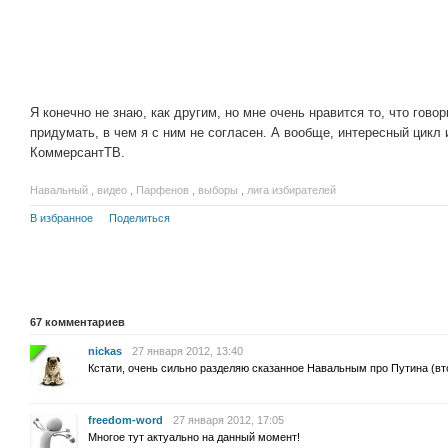
Я конечно не знаю, как другим, но мне очень нравится то, что гово
придумать, в чем я с ним не согласен. А вообще, интересный цик
КоммерсантТВ.
Навальный
,
видео
,
Парфенов
,
выборы
,
лига избирателей
В избранное
Поделиться
67
комментариев
nickas
27 января 2012, 13:40
Кстати, очень сильно разделяю сказанное Навальным про Путина (вт
freedom-word
27 января 2012, 17:05
Многое тут актуально на данный момент!