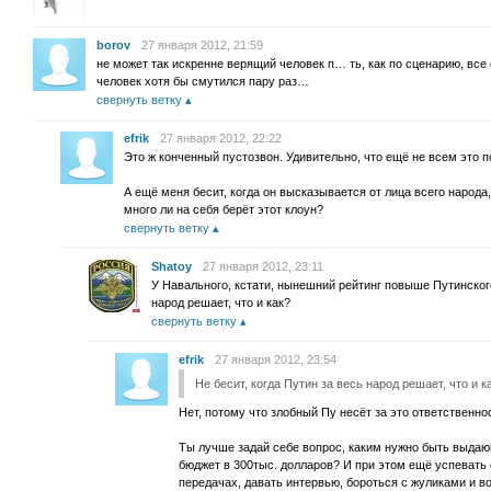
borov
27 января 2012, 21:59
не может так искренне верящий человек п… ть, как по сценарию, все
человек хотя бы смутился пару раз…
свернуть ветку
efrik
27 января 2012, 22:22
Это ж конченный пустозвон. Удивительно, что ещё не всем это 
А ещё меня бесит, когда он высказывается от лица всего народа
много ли на себя берёт этот клоун?
свернуть ветку
Shatoy
27 января 2012, 23:11
У Навального, кстати, нынешний рейтинг повыше Путинского
народ решает, что и как?
свернуть ветку
efrik
27 января 2012, 23:54
Не бесит, когда Путин за весь народ решает, что и к
Нет, потому что злобный Пу несёт за это ответственно
Ты лучше задай себе вопрос, каким нужно быть выдаю
бюджет в 300тыс. долларов? И при этом ещё успевать 
передачах, давать интервью, бороться с жуликами и во