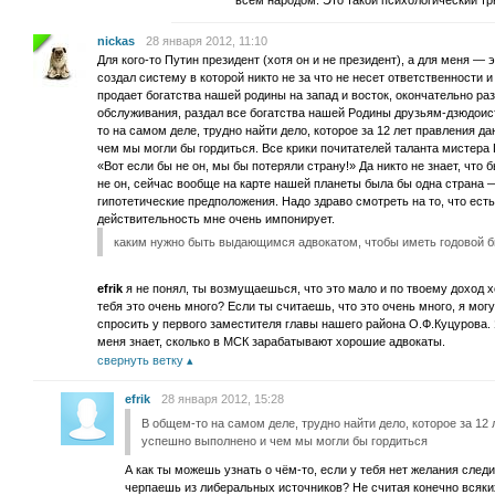
всем народом. Это такой психологический трю
nickas
28 января 2012, 11:10
Для кого-то Путин президент (хотя он и не президент), а для меня — 
создал систему в которой никто не за что не несет ответственности 
продает богатства нашей родины на запад и восток, окончательно ра
обслуживания, раздал все богатства нашей Родины друзьям-дзюдои
то на самом деле, трудно найти дело, которое за 12 лет правления 
чем мы могли бы гордиться. Все крики почитателей таланта мистера
«Вот если бы не он, мы бы потеряли страну!» Да никто не знает, что 
не он, сейчас вообще на карте нашей планеты была бы одна стран
гипотетические предположения. Надо здраво смотреть на то, что ест
действительность мне очень импонирует.
каким нужно быть выдающимся адвокатом, чтобы иметь годовой б
efrik
я не понял, ты возмущаешься, что это мало и по твоему доход 
тебя это очень много? Если ты считаешь, что это очень много, я могу
спросить у первого заместителя главы нашего района О.Ф.Куцурова.
меня знает, сколько в МСК зарабатывают хорошие адвокаты.
свернуть ветку
efrik
28 января 2012, 15:28
В общем-то на самом деле, трудно найти дело, которое за 12
успешно выполнено и чем мы могли бы гордиться
А как ты можешь узнать о чём-то, если у тебя нет желания след
черпаешь из либеральных источников? Не считая конечно всяки