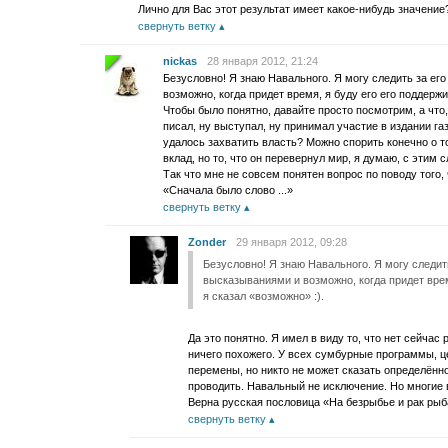
Лично для Вас этот результат имеет какое-нибудь значение
свернуть ветку
nickas
28 января 2012, 21:24
Безусловно! Я знаю Навального. Я могу следить за ег
возможно, когда придет время, я буду его его поддержи
Чтобы было понятно, давайте просто посмотрим, а что,
писал, ну выступал, ну принимал участие в издании га
удалось захватить власть? Можно спорить конечно о т
вклад, но то, что он перевернул мир, я думаю, с этим 
Так что мне не совсем понятен вопрос по поводу того,
«Сначала было слово ...»
свернуть ветку
Zonder
29 января 2012, 09:28
Безусловно! Я знаю Навального. Я могу следит
высказываниями и возможно, когда придет врем
я сказал «возможно» :).
Да это понятно. Я имел в виду то, что нет сейчас
ничего похожего. У всех сумбурные программы, це
перемены, но никто не может сказать определённ
проводить. Навальный не исключение. Но многие 
Верна русская пословица «На безрыбье и рак рыб
свернуть ветку