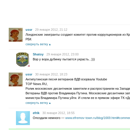
ussr
29 января 2012, 21:12
Лондонские эмигранты создают комитет против коррупционеров из К
РБК
свернуть ветку
Shatoy
29 января 2012, 23:00
Вор у вора дубинку пытается украсть...)))
ussr
30 января 2012, 18:23
Антипутинская песня ветеранов ВДВ взорвала Youtube
TOP News.RU,
Ролик московских десантников заметили и распространили на Западе
Ветераны ВДВ против Владимира Путина. Московские десантники зап
министра Владимира Путина уйти. И спели ее в прямом эфире ТК «Д
свернуть ветку
efrik
30 января 2012, 18:55
Опоздали немного —
www.efremov-town.ru/blog/1669.html#comme