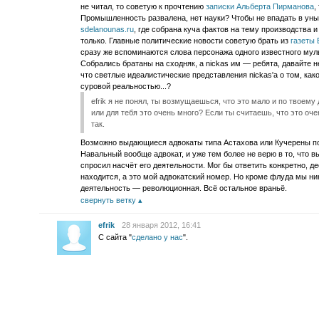
не читал, то советую к прочтению
записки Альберта Пирманова
,
Промышленность развалена, нет науки? Чтобы не впадать в ун
sdelanounas.ru
, где собрана куча фактов на тему производства и 
только. Главные политические новости советую брать из
газеты 
сразу же вспоминаются слова персонажа одного известного мульт
Собрались братаны на сходняк, а nickas им — ребята, давайте н
что светлые идеалистические представления nickas'а о том, ка
суровой реальностью...?
efrik я не понял, ты возмущаешься, что это мало и по твоем
или для тебя это очень много? Если ты считаешь, что это очен
так.
Возможно выдающиеся адвокаты типа Астахова или Кучерены пол
Навальный вообще адвокат, и уже тем более не верю в то, что 
спросил насчёт его деятельности. Мог бы ответить конкретно, де
находится, а это мой адвокатский номер. Но кроме флуда мы ни
деятельность — революционная. Всё остальное враньё.
свернуть ветку
efrik
28 января 2012, 16:41
С сайта "
сделано у нас
".