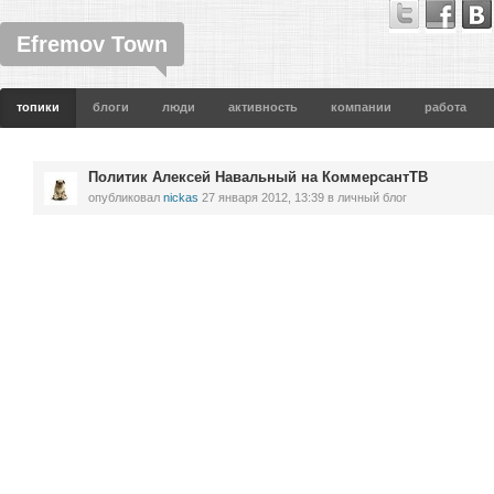
Efremov Town
топики
блоги
люди
активность
компании
работа
Политик Алексей Навальный на КоммерсантТВ
опубликовал
nickas
27 января 2012, 13:39
в личный блог