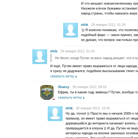
И что мешает новоиспечённому пре
Неужели клочок бумажки остановит
народ страны, чтобы наказать вора
efrik
28 января 2012, 01:28
:)) Я конечно понимаю, что политик
подобный фарс — закон принял, зак
не думаю, что вопрос настолько п
efrik
28 января 2012, 01:33
Не бесит, когда Путин за весь народ решает, что и к
И ещё, Путин имеет право выражаться от лица народа, 
я сразу не додумался, подобное высказывание тянет н
свернуть ветку
Shatoy
28 января 2012, 09:55
Ефрик, ты в каком году живешь? Путин, вообще-то 
свернуть ветку
efrik
28 января 2012, 15:40
Ну да, точно! )) Просто мы о начале 2000-х з
премьер, он имеет право выражаться от лица
дорвавшийся до интернета начинает вопить, ч
превращается в клоуна )) И да, Путин не выр
интересы народа на вполне законных основа