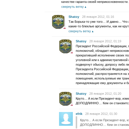
качестве гаранта своей неприкосновенности.
свернуть ветку
Shatoy
28 января 2012, 01:16
Так Борька-то уже того… И давно… Что 
какие-то блеклые аргументы, как ни кру
свернуть ветку
Shatoy
28 января 2012, 01:19
Президент Российской Федерации, 
полномочий, обладает неприкоснов
прекративший исполнение своих по
уголовной или к административной 
подвергнут обыску, допросу либо 
Президента Российской Федерации,
полномочий, распространяется на
помещения, используемые им транс
принадлежащие ему документы и баг
Shatoy
28 января 2012, 01:20
Круто… А если Президент-вор, изме
ДОПОДЛИННО… Кем он становится,
efrik
28 января 2012, 01:30
Круто… А если Президент-вор, из
ДОПОДЛИННО… Кем он становитс