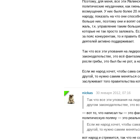
Поэтому, для меня, все эти Явлинс
политические неудачники, как гиен
возмущения. У них было более 20 л
народу, показать на что они способ
больше них, поэтому они и вопят с
жаль, т.к. управление таким больш
которые не так просто заломать. Ес
за пояс конкурентам, то и править 
деятелей активно поддерживает.
Так что все эти упования на лидер
законодательстве, это всё фантазии.
росли грибы, это был бы не рот, а 
Если же народ хочет, чтобы сама 
другой, то нужно самим меняться с
заслуживает того правительства кот
nickas
30 января 2012, 07:16
Так что все эти упования на лид
другом законодательстве, это вс
— вот то, что написал ты — это фа
политическую поляну — это реальн
Если же народ хочет, чтобы сам
другой, то нужно самим менятьс
вот народ и стремится, так что не 