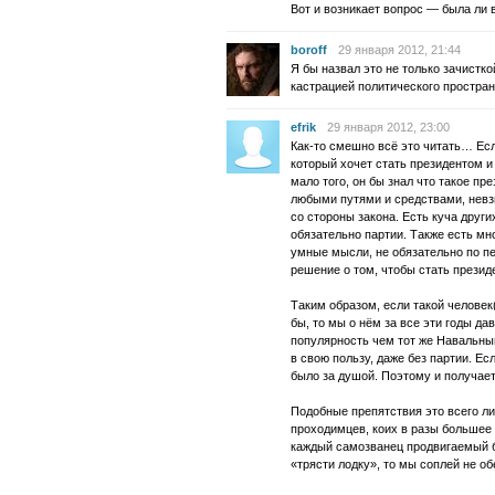
Вот и возникает вопрос — была ли 
boroff
29 января 2012, 21:44
Я бы назвал это не только зачистко
кастрацией политического простран
efrik
29 января 2012, 23:00
Как-то смешно всё это читать… Есл
который хочет стать президентом и
мало того, он бы знал что такое пр
любыми путями и средствами, невз
со стороны закона. Есть куча други
обязательно партии. Также есть мн
умные мысли, не обязательно по пе
решение о том, чтобы стать презид
Таким образом, если такой человек
бы, то мы о нём за все эти годы д
популярность чем тот же Навальны
в свою пользу, даже без партии. Ес
было за душой. Поэтому и получае
Подобные препятствия это всего л
проходимцев, коих в разы большее
каждый самозванец продвигаемый 
«трясти лодку», то мы соплей не о