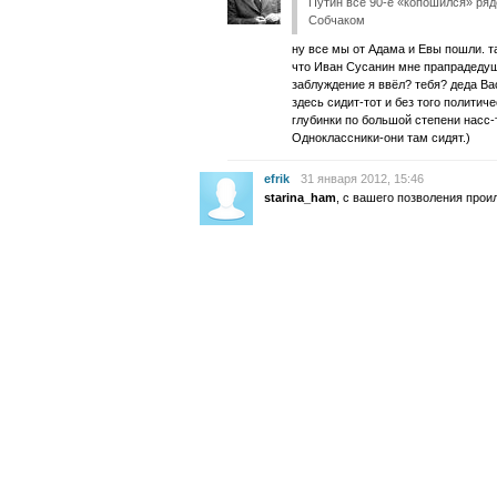
Путин все 90-е «копошился» ря
Собчаком
ну все мы от Адама и Евы пошли. т
что Иван Сусанин мне прапрадедуш
заблуждение я ввёл? тебя? деда Ва
здесь сидит-тот и без того политич
глубинки по большой степени насс-
Одноклассники-они там сидят.)
efrik
31 января 2012, 15:46
starina_ham
, с вашего позволения прои