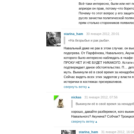
Всё-таки интересно, были или нет 
априори он прав, потому-что борет
Почему-то этот вопрос у его защитн
русло зачистки политической поляны
прям столько сторонников появил
starina_ham
30 января 2012, 20:01
«На безрыбье и рак рыба».
Навальный даже не рак в этом случае. он вы
подогрева. От Парфёнова, Навального, Акунин
которого было интересно наблюдать в «кафе 
ПРОКУ НЕТ И НЕ БУДЕТ НИКАКОГО. Кстати и 
подтверждает даное обстоятельство. П… дет
муть. Выкинули её в своё время за ненадобн
Сейчас видеть всех этих задротов у власти я
истерички в костюмах презервативов.
свернуть ветку
nickas
31 января 2012, 07:56
Выкинули её в своё время за ненадоб
хорошо, давайте разберемся, кого вык
Навального? Акунина? Собчак? Троицко
свернуть ветку
starina_ham
31 января 2012, 16:0