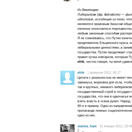
Из Википедии:
Либерали́зм (фр. libéralisme) — ф
идеология, исходящая из того, чт
являются правовым базисом общес
течение отличается терпимость
любым законным способам распор
Я не сомневаюсь, что Путин конечн
продолжатель Ельцинского курса, 
либеральными ценностями, а заним
государства. Путин продолжает стр
правит кучка олигархов, которым П
efrik
, честно говоря, ты меня удив
efrik
1 февраля 2012, 00:27
Цитата с реальностью не имеет нич
замануха, морковка для осла, чтоб
так и крупных, никакого либерализм
государственный строй в государст
государства, что они в одночасье м
взять власть в «свои руки». Народ,
90-е в пример. Одно из направлени
пропаганде ложных социологически
одно из них.
starina_ham
31 января 2012, 20:4