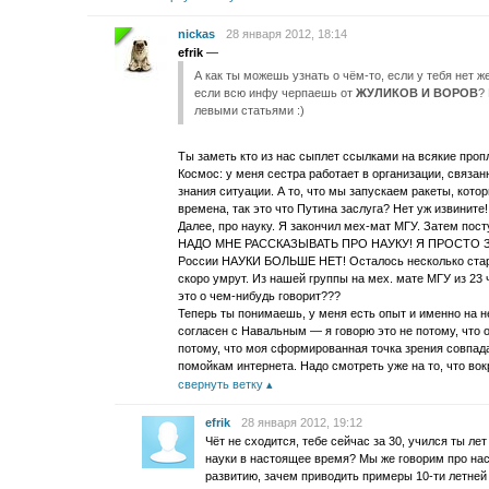
nickas
28 января 2012, 18:14
efrik
—
А как ты можешь узнать о чём-то, если у тебя нет ж
если всю инфу черпаешь от
ЖУЛИКОВ И ВОРОВ
?
левыми статьями :)
Ты заметь кто из нас сыплет ссылками на всякие про
Космос: у меня сестра работает в организации, связан
знания ситуации. А то, что мы запускаем ракеты, кот
времена, так это что Путина заслуга? Нет уж извините
Далее, про науку. Я закончил мех-мат МГУ. Затем пост
НАДО МНЕ РАССКАЗЫВАТЬ ПРО НАУКУ! Я ПРОСТО ЗНАЮ
России НАУКИ БОЛЬШЕ НЕТ! Осталось несколько старич
скоро умрут. Из нашей группы на мех. мате МГУ из 23
это о чем-нибудь говорит???
Теперь ты понимаешь, у меня есть опыт и именно на н
согласен с Навальным — я говорю это не потому, что о
потому, что моя сформированная точка зрения совпадае
помойкам интернета. Надо смотреть уже на то, что вок
свернуть ветку
efrik
28 января 2012, 19:12
Чёт не сходится, тебе сейчас за 30, учился ты ле
науки в настоящее время? Мы же говорим про нас
развитию, зачем приводить примеры 10-ти летней 