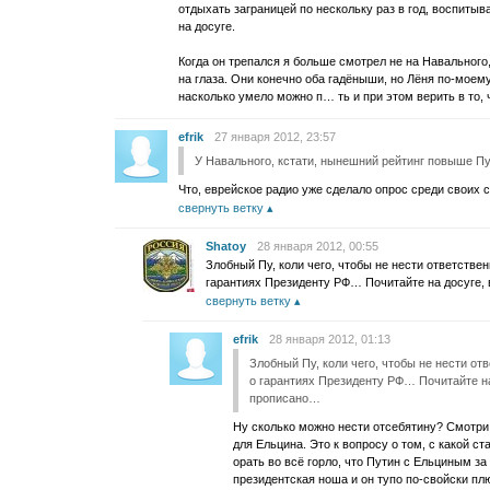
отдыхать заграницей по нескольку раз в год, воспитывать
на досуге.
Когда он трепался я больше смотрел не на Навального,
на глаза. Они конечно оба гадёныши, но Лёня по-моем
насколько умело можно п… ть и при этом верить в то, 
efrik
27 января 2012, 23:57
У Навального, кстати, нынешний рейтинг повыше П
Что, еврейское радио уже сделало опрос среди своих с
свернуть ветку
Shatoy
28 января 2012, 00:55
Злобный Пу, коли чего, чтобы не нести ответстве
гарантиях Президенту РФ… Почитайте на досуге,
свернуть ветку
efrik
28 января 2012, 01:13
Злобный Пу, коли чего, чтобы не нести о
о гарантиях Президенту РФ… Почитайте на
прописано…
Ну сколько можно нести отсебятину? Смотр
для Ельцина. Это к вопросу о том, с какой с
орать во всё горло, что Путин с Ельциным з
президентская ноша и он тупо по-свойски плю