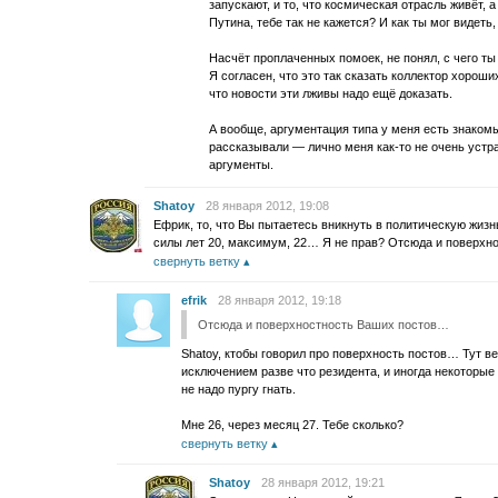
запускают, и то, что космическая отрасль живёт, а
Путина, тебе так не кажется? И как ты мог видеть,
Насчёт проплаченных помоек, не понял, с чего ты 
Я согласен, что это так сказать коллектор хороши
что новости эти лживы надо ещё доказать.
А вообще, аргументация типа у меня есть знакомы
рассказывали — лично меня как-то не очень уст
аргументы.
Shatoy
28 января 2012, 19:08
Ефрик, то, что Вы пытаетесь вникнуть в политическую жиз
силы лет 20, максимум, 22… Я не прав? Отсюда и поверх
свернуть ветку
efrik
28 января 2012, 19:18
Отсюда и поверхностность Ваших постов…
Shatoy, ктобы говорил про поверхность постов… Тут в
исключением разве что резидента, и иногда некоторые 
не надо пургу гнать.
Мне 26, через месяц 27. Тебе сколько?
свернуть ветку
Shatoy
28 января 2012, 19:21