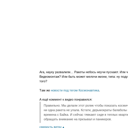
Ага, науку развалили… Ракеты небось неучи пускают. Или ч
Видеомонтаж? Или быть может мелочи жизни, типа: ну поду
того?
Там же
новости под тегом Космонавтика
.
А ещё коммент к видео понравился:
Правильно. Мы делали этот ролик чтобы показать косми
ни одна ракета не упала. Кстати, дерьмократы балабол
времена с Байка. И сейчас тявкают сидя в теплых кварти
обращать внимание на призывал и паникеров.
свернуть ветку