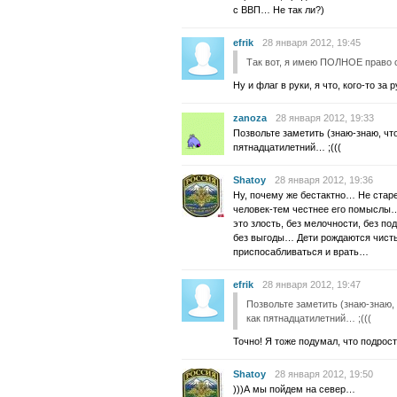
с ВВП… Не так ли?)
efrik
28 января 2012, 19:45
Так вот, я имею ПОЛНОЕ право 
Ну и флаг в руки, я что, кого-то за 
zanoza
28 января 2012, 19:33
Позвольте заметить (знаю-знаю, что
пятнадцатилетний… ;(((
Shatoy
28 января 2012, 19:36
Ну, почему же бестактно… Не ста
человек-тем честнее его помыслы…
это злость, без мелочности, без по
без выгоды… Дети рождаются чист
приспосабливаться и врать…
efrik
28 января 2012, 19:47
Позвольте заметить (знаю-знаю, 
как пятнадцатилетний… ;(((
Точно! Я тоже подумал, что подрост
Shatoy
28 января 2012, 19:50
)))А мы пойдем на север…