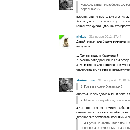
хорошо, давайте разберемся, ко
персонажей?
пардон. они не настолько значимы,
Хакамада.вот эти. они когда-то коп
говорится.дубель два. но это прост
nickas
31 января 2012, 17:44
Давайте все таки будем точными и 
популизме:
1. Где вы видели Хакамаду?
2. Можно поподробней, в чем позор
3. А Путин не «копошился при Ельци
опозорена его «вечным правление
starina_ham
31 января 2012, 18:0
1. Где вы видели Хакамаду?
она там не замедлит быть.и бабе К
2. Можно поподробней, в чем по
а чего повторятся. неужель забылс
самое. хочется сказать-ребят, а в
девяностых отхлебали большими ло
3. А Путин не «копошился при Ел
опозорена его «вечным правлен