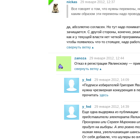
nickas
29 января 2012, 12:37
Все говорят о том, что нужны перемены, н
каким образом эти перемены надо провод
да, абсолютно согласен. Но тут надо понимат
зачищается. С другой стороны, конечно, реал
как и у текущей власти нет четкой программы
чтобы появилось что-то стоящее, надо работ
свернуть ветку
zanoza
29 января 2012, 12:44
Отказ в регистрации Явлинскому — прим
свернуть ветку
y_fed
29 января 2012, 14:09
«Подписи избирателей Григория Явл
нужна чрезмерная конкуренция в п
прочитать
здесь
y_fed
29 января 2012, 14:39
Еще одна выдержка из публикации:
представители электората Явлин
Прохорова или Сергея Миронова ил
придут на выборы. А это ровно т
низкая явка, увеличивающая шансы
От себя добавлю, что шулеры во вл