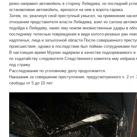
резко направил автомобиль в сторону Лебедева, но последний успе
останавливая автомобиль, врезался на нем в ворота гаража.
Затем, он, реализуя свой преступный умысел, на применение насил
отношении представителя власти Лебедева, взял из салона автомо
подойдя к Лебедеву, нанес ему ножом множественные удары в обла
последнему телесные повреждения в виде колото-резаных ран лево
надплечья, лица и затылочной области.После совершенного престу
происшествия, однако в последствии был пойман сотрудниками по
В настоящее время Мурзин задержан в качестве подозреваемого и
по ходатайству следователя Следственного комитета ему избрана 
под стражу.
Расследование по уголовному делу продолжается.
Наказание за совершение преступления, предусмотренного ч. 2 ст
свободы от 5 до 10 лет.