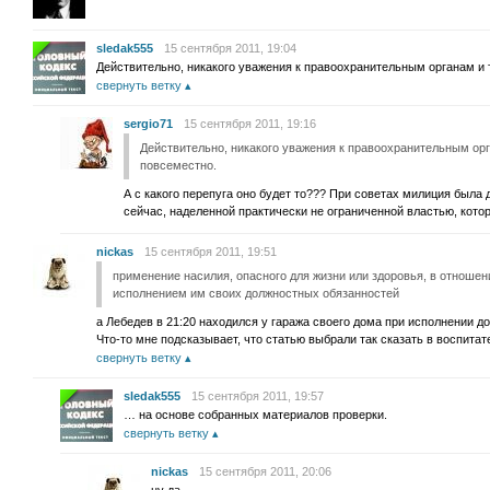
sledak555
15 сентября 2011, 19:04
Действительно, никакого уважения к правоохранительным органам и
свернуть ветку
sergio71
15 сентября 2011, 19:16
Действительно, никакого уважения к правоохранительным ор
повсеместно.
А с какого перепуга оно будет то??? При советах милиция была 
сейчас, наделенной практически не ограниченной властью, кото
nickas
15 сентября 2011, 19:51
применение насилия, опасного для жизни или здоровья, в отношен
исполнением им своих должностных обязанностей
а Лебедев в 21:20 находился у гаража своего дома при исполнении 
Что-то мне подсказывает, что статью выбрали так сказать в воспита
свернуть ветку
sledak555
15 сентября 2011, 19:57
… на основе собранных материалов проверки.
свернуть ветку
nickas
15 сентября 2011, 20:06