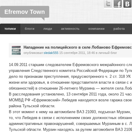
Efremov Town
топики
блоги
люди
активность
компании
работа
Нападение на полицейского в селе Лобаново Ефремовс
опубликовал
sledak555
15 сентября 2011, 18:46
в личный блог
14.09.2011 старшим следователем Ефремовского межрайонного сл
управления Следственного комитета Российской Федерации по Тул
дело по признакам преступления, предусмотренного ч. 2 ст. 318 У
жизни или здоровья, в отношении представителя власти в связи с
обязанностей) в отношении 26-летнего Мурзина — жителя села Ло
В расследования установлено, 13 сентября 2011 года, около 21 час
МОМВД РФ «Ефремовский» Лебедев находился возле гаража своег
района Тульской области.
В этот момент к нему на автомобиле ВАЗ 21093, подъехал Мурзин, 
то, что Лебедев в связи с исполнением своих должностных обязан
административных правонарушений, совершаемых Мурзиным в с. Л
Тульской области. Мурзин находясь за рулем автомобиля ВАЗ 2109