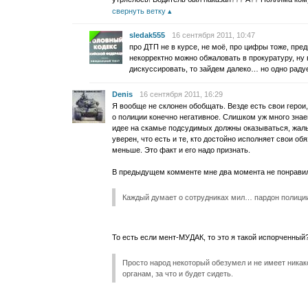
свернуть ветку
sledak555
16 сентября 2011, 10:47
про ДТП не в курсе, не моё, про цифры тоже, пре
некорректно можно обжаловать в прокуратуру, ну
дискуссировать, то зайдем далеко… но одно радуе
Denis
16 сентября 2011, 16:29
Я вообще не склонен обобщать. Везде есть свои герои
о полиции конечно негативное. Слишком уж много знае
идее на скамье подсудимых должны оказываться, жаль 
уверен, что есть и те, кто достойно исполняет свои об
меньше. Это факт и его надо признать.
В предыдущем комменте мне два момента не понрави
Каждый думает о сотрудниках мил… пардон полиции
То есть если мент-МУДАК, то это я такой испорченны
Просто народ некоторый обезумел и не имеет ника
органам, за что и будет сидеть.