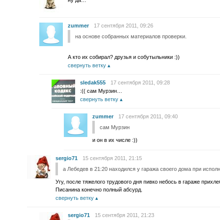
ну да…
zummer
17 сентября 2011, 09:26
на основе собранных материалов проверки.
А кто их собирал? друзья и собутыльники :))
свернуть ветку
sledak555
17 сентября 2011, 09:28
:(( сам Мурзин…
свернуть ветку
zummer
17 сентября 2011, 09:40
сам Мурзин
и он в их числе :))
sergio71
15 сентября 2011, 21:15
а Лебедев в 21:20 находился у гаража своего дома при испо
Угу, после тяжелого трудового дня пивко небось в гараже прихл
Писанина конечно полный абсурд.
свернуть ветку
sergio71
15 сентября 2011, 21:23