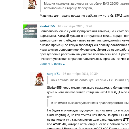
Мурзин находясь за рулем автомобиля ВАЗ 21093, завел 
автомобиль в сторону Лебедева,
Машинку для тарана неудачно выбрал, ну хоть бы КРАЗ для 
sledak555
16 сентября 2011, 09:41
написано конечно сухим юридическим языком, но к сожале
сарказмом. Каждый думает о сотрудниках мил… пардон пол
данном случае «лебедев» пиво не не пил, шел домой к жене
в какое время (и за какую зарплату) и к своему сожалению
хулиганство совершенное Мурзиным. Имеет за свою работу
преступления раскрыты на участке практически все. Прост
никакого уважения к правоохранительным органам, за что и
свернуть ветку
sergio71
16 сентября 2011, 10:39
но к сожалению не соглашусь сергио 71 с Вашим с
Sledak555, чесс слово, никакого сарказма, у большинс
доме много ментов живет, глядя на них-НИКОГДА мое м
нет.
и не имеет никакого уважения к правоохранительны
Не будет его никогда, мусор-он так и останется мус
сколько угодно, но как эти так называемые органы к лю
не написали тут, как например шло расследование ДТП,
про АУДИ А6, которая остановку снесла с бабкой вмест
утряслось! Водитель был наказан??? А?? Полляма ко