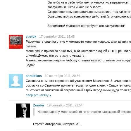
Вы либо не в себе либо как-то непонятно выразились!!!
заслужить и никак иначе не бывает.
Скорее всего вы неправильно выразились, так как от о
большинство) до конкретных действий (уголовнонаказ
Запомните! Уважения не требуют, его заслуживают!
strelok
17 сентября 2011, 15:45
Рассуждать сидя на стуле у компа-это конечно хорошо, а когда припе
ругали.
Меня лично припекло в 90стых, был конфликт с одной ОПГ и решил в
службы.Думаю его есть за что уважать.
А таких мурзиных надо по любому ставить на место, иначе они приду
надо?
shraibikus
19 сентября 2011, 20:36
Слышала оч много хорошего об участковом Маклагине. Значит, они 
согласна со Стрелком- припечет если, то идем к ним: «Спасите-помож
генетически заложенный откровенный страх перед ними, куда-то вс
свернуть ветку
Zonder
19 сентября 2011, 21:54
Но все равно у меня какой-то генетически заложенный откро
Страх? Интересно, интересно…