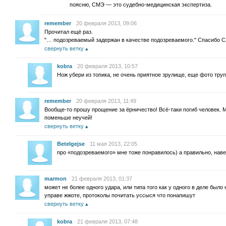
поясню, СМЭ — это судебно-медицинская экспертиза.
remember
20 февраля 2013, 09:06
Прочитал ещё раз.
"… подозреваемый задержан в качестве подозреваемого." Спасибо Сле
свернуть ветку
kobra
20 февраля 2013, 10:57
Нож убери из топика, не очень приятное зрулище, еще фото тру
remember
20 февраля 2013, 11:49
Вообще-то прошу прощение за ёрничество! Всё-таки погиб человек.
поменьше неучей!
свернуть ветку
Betelgejse
11 мая 2013, 22:05
про «подозреваемого» мне тоже понравилось) а правильно, наве
marmon
21 февраля 2013, 01:37
может не более одного удара, или типа того как у одного в деле было
управе жжоте, протоколы почитать уссыся что понапишут
свернуть ветку
kobra
21 февраля 2013, 07:48