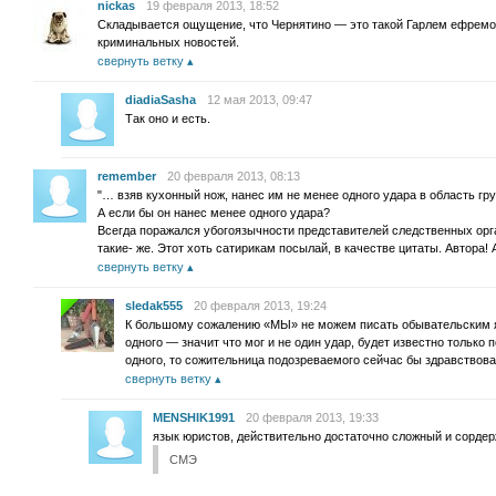
nickas
19 февраля 2013, 18:52
Складывается ощущение, что Чернятино — это такой Гарлем ефремов
криминальных новостей.
свернуть ветку
diadiaSasha
12 мая 2013, 09:47
Так оно и есть.
remember
20 февраля 2013, 08:13
"… взяв кухонный нож, нанес им не менее одного удара в область гр
А если бы он нанес менее одного удара?
Всегда поражался убогоязычности представителей следственных орг
такие- же. Этот хоть сатирикам посылай, в качестве цитаты. Автора!
свернуть ветку
sledak555
20 февраля 2013, 19:24
К большому сожалению «МЫ» не можем писать обывательским я
одного — значит что мог и не один удар, будет известно только
одного, то сожительница подозреваемого сейчас бы здравствова
свернуть ветку
MENSHIK1991
20 февраля 2013, 19:33
язык юристов, действительно достаточно сложный и сордер
СМЭ