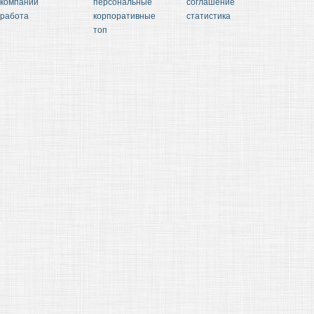
компании
персональные
соглашение
работа
корпоративные
статистика
топ