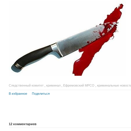
Следственный комитет
,
криминал
,
Ефремовский МРСО
,
криминальные новост
В избранное
Поделиться
12
комментариев