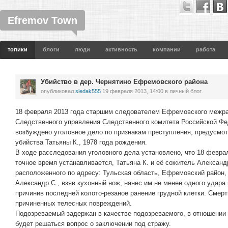
Efremov Town
топики
блоги
люди
активность
компании
работа
Убийство в дер. Чернятино Ефремовского района
опубликовал
sledak555
19 февраля 2013, 14:00
в личный блог
18 февраля 2013 года старшим следователем Ефремовского межра
Следственного управления Следственного комитета Российской Фе
возбуждено уголовное дело по признакам преступления, предусмотр
убийства Татьяны К., 1978 года рождения.
В ходе расследования уголовного дела установлено, что 18 феврал
точное время устанавливается, Татьяна К. и её сожитель Александ
расположенного по адресу: Тульская область, Ефремовский район, 
Александр С., взяв кухонный нож, нанес им не менее одного удара 
причинив последней колото-резаное ранение грудной клетки. Смер
причиненных телесных повреждений.
Подозреваемый задержан в качестве подозреваемого, в отношени
будет решаться вопрос о заключении под стражу.