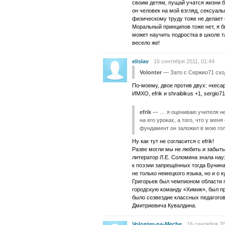
своим детям, пущай учатся жизни б
он человек на мой взгляд, сексуа
физическому труду тоже не делает е
Моральный принципов тоже нет, я б
может научить подростка в школе т
весело же!
elislav
16 сентября 2011, 01:44
Volonter
— Зато с Сержио71 сход
По-моему, двое против двух: «кес
ИМХО, efrik и shraibikus +1, sergio71
efrik
— … я оцениваю учителя не 
на его уроках, а того, что у меня
фундамент он заложил в мою гол
Ну как тут не согласится с efrik!
Разве могли мы не любить и забыт
литератор Л.Е. Соломина знала нау
к поэзии запрещённых тогда Бунина
не только немецкого языка, но и о 
Григорьев был чемпионом области по
городскую команду «Химик», был п
было созвездие классных педагого
Дмитриевича Кувалдина.
Volonter-na-Meche
16 сентября 20