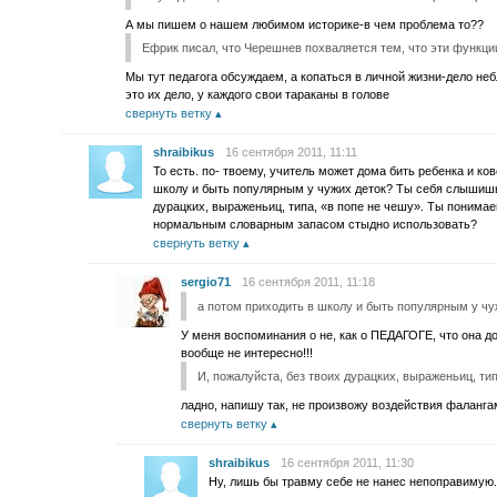
А мы пишем о нашем любимом историке-в чем проблема то??
Ефрик писал, что Черешнев похваляется тем, что эти функци
Мы тут педагога обсуждаем, а копаться в личной жизни-дело неб
это их дело, у каждого свои тараканы в голове
свернуть ветку
shraibikus
16 сентября 2011, 11:11
То есть. по- твоему, учитель может дома бить ребенка и ко
школу и быть популярным у чужих деток? Ты себя слышишь
дурацких, выраженьиц, типа, «в попе не чешу». Ты понимае
нормальным словарным запасом стыдно использовать?
свернуть ветку
sergio71
16 сентября 2011, 11:18
а потом приходить в школу и быть популярным у ч
У меня воспоминания о не, как о ПЕДАГОГЕ, что она до
вообще не интересно!!!
И, пожалуйста, без твоих дурацких, выраженьиц, тип
ладно, напишу так, не произвожу воздействия фаланга
свернуть ветку
shraibikus
16 сентября 2011, 11:30
Ну, лишь бы травму себе не нанес непоправимую. 