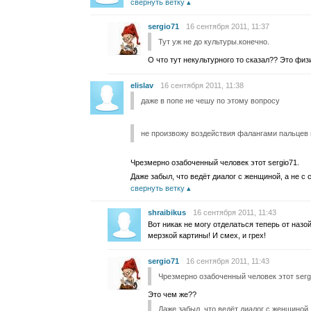
свернуть ветку
sergio71
16 сентября 2011, 11:37
Тут уж не до культуры.конечно.
О что тут некультурного то сказал?? Это физ
elislav
16 сентября 2011, 11:38
даже в попе не чешу по этому вопросу
не произвожу воздействия фалангами пальцев 
Чрезмерно озабоченный человек этот sergio71.
Даже забыл, что ведёт диалог с женщиной, а не с
свернуть ветку
shraibikus
16 сентября 2011, 11:43
Вот никак не могу отделаться теперь от на
мерзкой картины! И смех, и грех!
sergio71
16 сентября 2011, 11:43
Чрезмерно озабоченный человек этот serg
Это чем же??
Даже забыл, что ведёт диалог с женщиной,