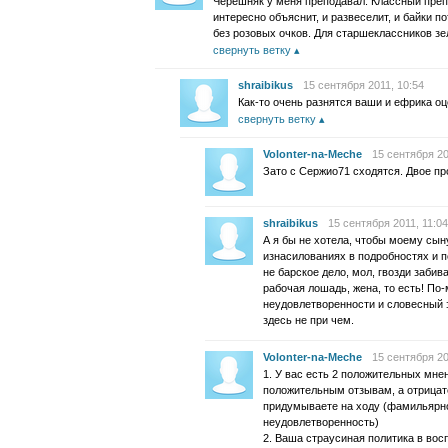
Черешняк у меня преподавал. Классный препод
интересно объяснит, и развеселит, и байки п
без розовых очков. Для старшеклассников зе
свернуть ветку
shraibikus
15 сентября 2011, 10:54
Как-то очень разнятся ваши и ефрика оц
свернуть ветку
Volonter-na-Meche
15 сентября 20
Зато с Сержио71 сходятся. Двое пр
shraibikus
15 сентября 2011, 11:04
А я бы не хотела, чтобы моему сын
изнасилованиях в подробностях и 
не барское дело, мол, гвозди забива
рабочая лошадь, жена, то есть! По
неудовлетворенности и словесный э
здесь не при чем.
Volonter-na-Meche
15 сентября 20
1. У вас есть 2 положительных мнен
положительным отзывам, а отрицат
придумываете на ходу (фамильярно
неудовлетворенность)
2. Ваша страусиная политика в вос