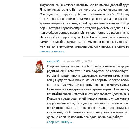
«krychok» так и хочется назвать Вас по имени, дорогой друг
Я не понимаю, за что Вы третируете этого человека, не по
Очевидно же — директор больше заботится о себе. ОЧЕвидно
этот человек, не всем в этом мире любовь дана одинаково,
должен поделиться с тем, кто нЕ доцелован. Разве нет? Ид
веры, которая глубоко сидит в каждом русском сердце с П
наше общее сердце нации. Мы готовы терпеть лишения и нев
Не узнаю Вас, дорогой друг! Если Вы из каких-то источнико
замечательный администратор, мы все с радостью узнаем эт
не угнетайте человека, который решился высказать свою то
свернуть ветку
sergio71
26 июля 2011, 09:28
Судя по ролику, директору болт забить на всё. Тогда р
родительский комитет?? Чего родители то сопли сидят 
который придет, уволит директора, привезет стекла и 
концы куда только можно, денег собрать на такое коли
вот герметик купить и пролить швы, щели между куска
Есть ведь и стандарты и санитарные нормы. Поштурмуй
почитайте законы-хватит инет использовать для закачк
Поищите среди родителей инициативных, лучше конечн
ударный батальон, а сзади и остальные потянутся, и в
бабки стрич, работать тоже надо, в СЭС тоже сходить
к юристам, пообщайтесь с ними, надо найти правовой 
дальше если не бросить это дело, само всё пойдет
свернуть ветку