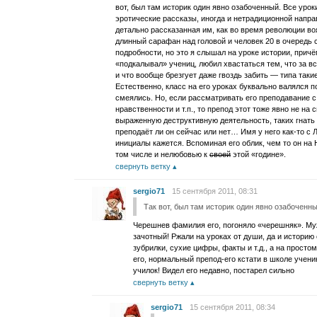
вот, был там историк один явно озабоченный. Все уро
эротические рассказы, иногда и нетрадиционной напра
детально рассказанная им, как во время революции в
длинный сарафан над головой и человек 20 в очередь 
подробности, но это я слышал на уроке истории, прич
«подкалывал» учениц, любил хвастаться тем, что за в
и что вообще брезгует даже гвоздь забить — типа таки
Естественно, класс на его уроках буквально валялся п
смеялись. Но, если рассматривать его преподавание с
нравственности и т.п., то препод этот тоже явно не на
выраженную деструктивную деятельность, таких гнать
преподаёт ли он сейчас или нет… Имя у него как-то с
инициалы кажется. Вспоминая его облик, чем то он на
том числе и нелюбовью к
своей
этой «године».
свернуть ветку
sergio71
15 сентября 2011, 08:31
Так вот, был там историк один явно озабоченны
Черешнев фамилия его, погоняло «черешняк». Муж
зачотный! Ржали на уроках от души, да и историю
зубрилки, сухие цифры, факты и т.д., а на просто
его, нормальный препод-его кстати в школе учени
училок! Видел его недавно, постарел сильно
свернуть ветку
sergio71
15 сентября 2011, 08:34