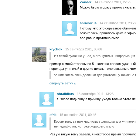
Zonder
14 сентября 2011, 22:25
Можно было и сразу прямо сказать.
shraibikus
14 сентября 2011, 23:2
Потому, что это серьезное обвинени
обжигалась, пришлось даже в эфире 
все равно противно было.
krychok
15 сентября 2011, 00:06
Из пятой русак не ушел, а его «ушли» -информация
пример с моей стороны по 5 школе не совсем удачны
перехода учителей в другие школы тоже связаны с че
за ним числились делишки для учителя ну никак не
свернуть ветку
shraibikus
15 сентября 2011, 13:23
Я знала подилнную причину ухода только этого че
efrik
15 сентября 2011, 00:45
Кроме того, за ним числились делишки для учителя 
не педофилия, но тоже хорошего мало
Раз уж такую тему завели, я некоторое время проучилс