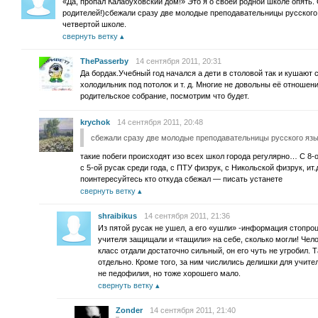
«Да, пропал Калабуховский дом!» Это я о своей родной школе опять. 
родителей!)сбежали сразу две молодые преподавательницы русского 
четвертой школе.
свернуть ветку
ThePasserby
14 сентября 2011, 20:31
Да бордак.Учебный год начался а дети в столовой так и кушают 
холодильник под потолок и т. д. Многие не довольны её отношен
родительское собрание, посмотрим что будет.
krychok
14 сентября 2011, 20:48
сбежали сразу две молодые преподавательницы русского язы
такие побеги происходят изо всех школ города регулярно… С 8-
с 5-ой русак среди года, с ПТУ физрук, с Никольской физрук, ит.
поинтересуйтесь кто откуда сбежал — писать устанете
свернуть ветку
shraibikus
14 сентября 2011, 21:36
Из пятой русак не ушел, а его «ушли» -информация стопроц
учителя защищали и «тащили» на себе, сколько могли! Чело
класс отдали достаточно сильный, он его чуть не угробил. 
отдельно. Кроме того, за ним числились делишки для учител
не педофилия, но тоже хорошего мало.
свернуть ветку
Zonder
14 сентября 2011, 21:40