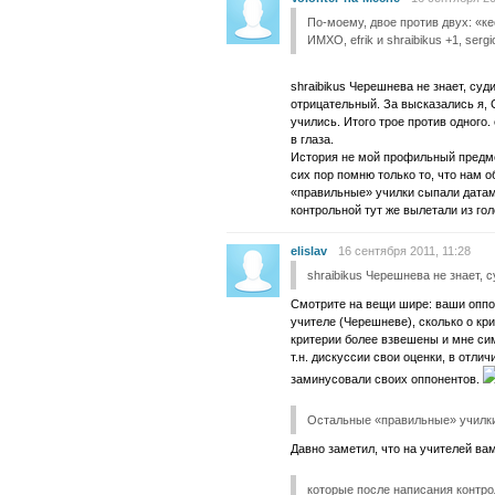
По-моему, двое против двух: «к
ИМХО, efrik и shraibikus +1, sergi
shraibikus Черешнева не знает, судит
отрицательный. За высказались я, 
учились. Итого трое против одного.
в глаза.
История не мой профильный предмет
сих пор помню только то, что нам
«правильные» училки сыпали датам
контрольной тут же вылетали из го
elislav
16 сентября 2011, 11:28
shraibikus Черешнева не знает, с
Смотрите на вещи шире: ваши оппо
учителе (Черешневе), сколько о кри
критерии более взвешены и мне си
т.н. дискуссии свои оценки, в отлич
заминусовали своих оппонентов.
Остальные «правильные» училк
Давно заметил, что на учителей вам
которые после написания контро