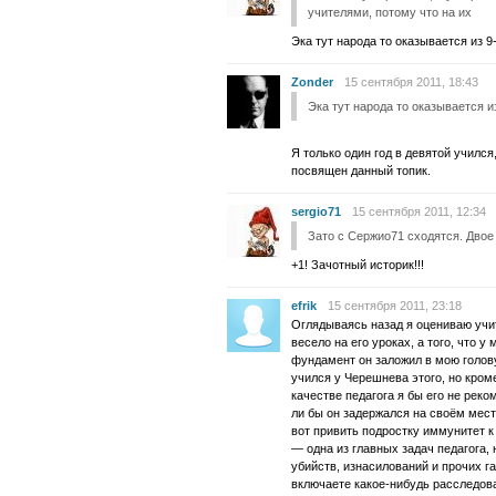
учителями, потому что на их
Эка тут народа то оказывается из 9
Zonder
15 сентября 2011, 18:43
Эка тут народа то оказывается и
Я только один год в девятой учился
посвящен данный топик.
sergio71
15 сентября 2011, 12:34
Зато с Сержио71 сходятся. Двое 
+1! Зачотный историк!!!
efrik
15 сентября 2011, 23:18
Оглядываясь назад я оцениваю учит
весело на его уроках, а того, что у
фундамент он заложил в мою голову
учился у Черешнева этого, но кроме
качестве педагога я бы его не рек
ли бы он задержался на своём месте
вот привить подростку иммунитет к
— одна из главных задач педагога, 
убийств, изнасилований и прочих г
включаете какое-нибудь расследов