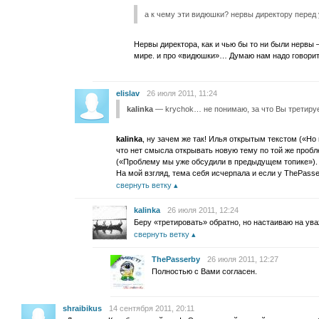
а к чему эти видюшки? нервы директору перед
Нервы директора, как и чью бы то ни были нервы
мире. и про «видюшки»… Думаю нам надо говорить
elislav
26 июля 2011, 11:24
kalinka
— krychok… не понимаю, за что Вы третируе
kalinka
, ну зачем же так! Илья открытым текстом («Н
что нет смысла открывать новую тему по той же пробл
(«Проблему мы уже обсудили в предыдущем топике»). 
На мой взгляд, тема себя исчерпала и если у ThePasse
свернуть ветку
kalinka
26 июля 2011, 12:24
Беру «третировать» обратно, но настаиваю на ува
свернуть ветку
ThePasserby
26 июля 2011, 12:27
Полностью с Вами согласен.
shraibikus
14 сентября 2011, 20:11