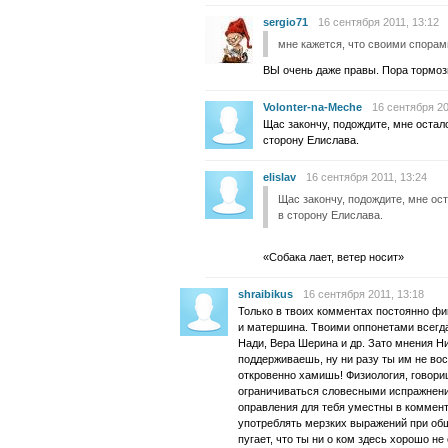
sergio71
16 сентября 2011, 13:12
мне кажется, что своими спорам
ВЫ очень даже правы. Пора тормоз
Volonter-na-Meche
16 сентября 20
Щас закончу, подождите, мне остал
сторону Елислава.
elislav
16 сентября 2011, 13:24
Щас закончу, подождите, мне ос
в сторону Елислава.
«Собака лает, ветер носит»
shraibikus
16 сентября 2011, 13:18
Только в твоих комментах постоянно фи
и матершина. Твоими оппонетами всегда
Нади, Вера Шерина и др. Зато мнения Ни
поддерживаешь, ну ни разу ты им не во
откровенно хамишь! Физиология, говор
ограничиваться словесными испражнени
оправления для тебя уместны в коммент
употреблять мерзких выражений при общ
пугает, что ты ни о ком здесь хорошо не