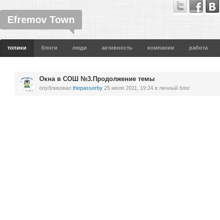
Efremov Town
топики
блоги
люди
активность
компании
работа
Окна в СОШ №3.Продолжение темы
опубликовал
thepasserby
25 июля 2011, 19:24
в личный блог