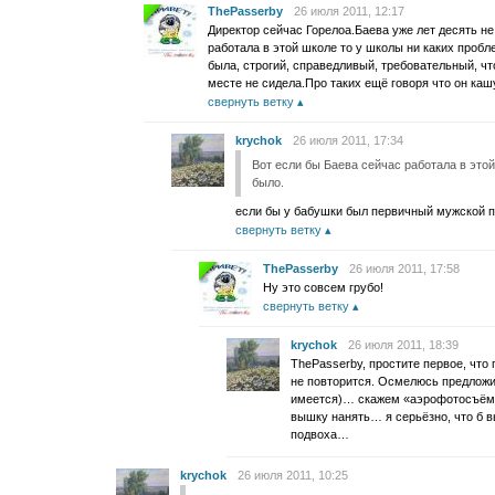
ThePasserby
26 июля 2011, 12:17
Директор сейчас Горелоа.Баева уже лет десять не
работала в этой школе то у школы ни каких проб
была, строгий, справедливый, требовательный, чт
месте не сидела.Про таких ещё говоря что он кашу
свернуть ветку
krychok
26 июля 2011, 17:34
Вот если бы Баева сейчас работала в этой
было.
если бы у бабушки был первичный мужской п
свернуть ветку
ThePasserby
26 июля 2011, 17:58
Ну это совсем грубо!
свернуть ветку
krychok
26 июля 2011, 18:39
ThePasserby, простите первое, что
не повторится. Осмелюсь предложи
имеется)… скажем «аэрофотосъём
вышку нанять… я серьёзно, что б 
подвоха…
krychok
26 июля 2011, 10:25