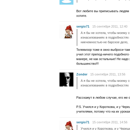
Вот любите вы приписывать людям 
хотите.
sergio71
15 сентября 2011, 12:40
А я бы не хотела, чтобы моему 
изнасилованиях в подробностях
никчемностью-не барское дело,
Телевизор тоже в окно выброси-там
учил этот препод-ничего подобного 
манере, не как остальные! Не надо 
большинство!!!
Zonder
15 сентября 2011, 13:56
А я бы не хотела, чтобы моему 
изнасилованиях в подробностях
Расскажут в любом случае, его же 
P.S. Учился и у Короткова, и у Че
учителями, потому что на их урока
sergio71
15 сентября 2011, 14:56
Учился и у Короткова, и у Чере