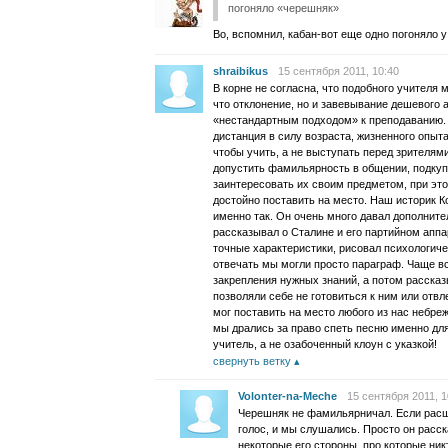
погоняло «черешняк»
Во, вспомнил, кабан-вот еще одно погоняло у
shraibikus
15 сентября 2011, 10:40
В корне не согласна, что подобного учителя 
что отклонение, но и завевывание дешевого 
«нестандартным подходом» к преподаванию.
дистанция в силу возраста, жизненного опыта
чтобы учить, а не выступать перед зрителям
допустить фамильярность в общении, подкуп
заинтересовать их своим предметом, при это
достойно поставить на место. Наш историк 
именно так. Он очень много давал дополни
рассказывал о Сталине и его партийном аппар
точные характеристики, рисовал психологиче
отвечать мы могли просто параграф. Чаще вс
закрепления нужных знаний, а потом рассказы
позволяли себе не готовиться к ним или отвл
мог поставить на место любого из нас небр
мы дрались за право спеть песню именно для
учитель, а не озабоченный клоун с указкой!
свернуть ветку
Volonter-na-Meche
15 сентября 2011, 1
Черешняк не фамильярничал. Если расш
голос, и мы слушались. Просто он расск
некоторые его стороны, про которые ник