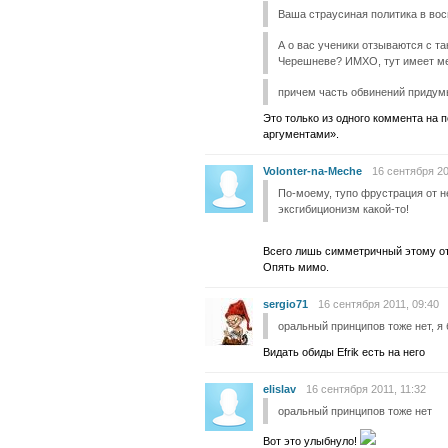
Ваша страусиная политика в восп
А о вас ученики отзываются с та
Черешневе? ИМХО, тут имеет ме
причем часть обвинений придум
Это только из одного коммента на п
аргументами».
Volonter-na-Meche
16 сентября 20
По-моему, тупо фрустрация от 
эксгибиционизм какой-то!
Всего лишь симметричный этому от
Опять мимо.
sergio71
16 сентября 2011, 09:40
оральный принципов тоже нет, я 
Видать обиды Efrik есть на него
elislav
16 сентября 2011, 11:32
оральный принципов тоже нет
Вот это улыбнуло!