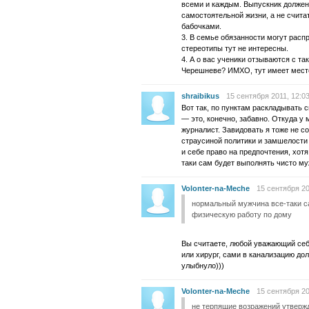
всеми и каждым. Выпускник должен
самостоятельной жизни, а не считат
бабочками.
3. В семье обязанности могут рас
стереотипы тут не интересны.
4. А о вас ученики отзываются с та
Черешневе? ИМХО, тут имеет место
shraibikus
15 сентября 2011, 12:0
Вот так, по пунктам раскладывать 
— это, конечно, забавно. Откуда у 
журналист. Завидовать я тоже не с
страусиной политики и замшелости
и себе право на предпочтения, хот
таки сам будет выполнять чисто м
Volonter-na-Meche
15 сентября 20
нормальный мужчина все-таки с
физическую работу по дому
Вы считаете, любой уважающий себ
или хирург, сами в канализацию до
улыбнуло)))
Volonter-na-Meche
15 сентября 20
не терпящие возражений утверж