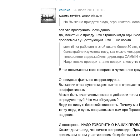
kalinka
26 июля 2011, 11:16
здравствуйте, дорогой друг!
Но Вы же не приедете сюда, ограничитесь сло
вот это прозвучало неожиданно.
Да, может и не приеду. Это странно когда один ч
проблемам существующим. Это — не норма.
моя тётка работает в этой школе более 30 лет, 
была крайне изумлена тому, как можно «скорр
телефонное видео.кабинет директора САМЫЙ хо
Надо только проверить, а не поверить кому-то
Я так понимаю вы тоже говорите с чужих слов (ро
Очевидные факты не скорректируешь.
Вы заняли странную позицию: никто не отрицает т
неэффективным.
Может быть пластиковые окна не добавили тепла в
о продувке труб. Что мы обсуждаем?
Люди же пишут: бесхозяйственность. Почему мы 
тетку сюда, и пусть она расскажет нам про Горело
на двоих.
И повторюсь: НАДО ГОВОРИТЬ О НАШИХ ПРОБ
Хватит делать вид, что ничего не происходит. Пр
принимаем в нем участие своим бездействием и 