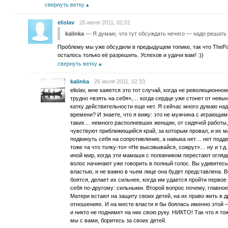
свернуть ветку
elislav
26 июля 2011, 02:01
kalinka
— Я думаю, что тут обсуждать нечего — надо решать
Проблему мы уже обсудили в предыдущем топике, так что The
осталось только её разрешить. Успехов и удачи вам! :))
свернуть ветку
kalinka
26 июля 2011, 02:33
elislav, мне кажется это тот случай, когда не революционн
трудно «взять на себя»,… когда сердце уже стонет от невы
катку действительности еще нет. Я сейчас много думаю над
времени? И знаете, что я вижу: это не мужчина с играющи
таких… немного располневших женщин, от сидячей работы,
чувствуют приближющийся край, за которым провал, и их ма
подвинуть себя на сопротивление, а навыка нет… нет подде
тоже «а что толку-то» «Не высовывайся, сожрут»… ну и т.д.
иной мир, когда эти мамаши с половником перестают огляд
волос начинают уже говорить в полный голос. Вы удивитесь
властью, и не важно в чьем лице она будет представлена. 
боятся, делает их сильнее, когда им удается пройти перво
себя по-другому: сильными. Второй вопрос почему, главное
Матери встают на защиту своих детей, на их право жить в д
отношениях. И на месте власти я бы боялась именно этой 
и никто не поднимет на них свою руку. НИКТО! Так что я т
мы с вами, боритесь за своих детей.