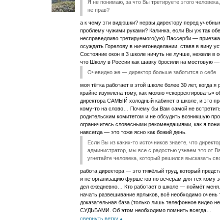
Я не понимаю, за что Вы третируете этого человек
не прав?
а к чему эти видюшки? нервы директору перед учебны
проблему чужими руками? Калинка, если Вы уж так о
несправедливо третируемого(ую) Пассерби — приезжа
осуждать Горелову в ничегонеделании, ставя в вину ус
Состояние окон в 3 школе ничуть не лучше, нежели в о
что Школу в России как шавку бросили на мостовую —
Очевидно же — директор больше заботится о себе
моя тётка работает в этой школе более 30 лет, когда я
крайне изумлена тому, как можно «скорректировать» 
директора САМЫЙ холодный кабинет в школе, и это пра
кому-то на слово… Почему бы Вам самой не встретить
родительским комитетом и не обсудить возникшую про
ограничитесь словесными рекомендациями, как я пон
навсегда — это тоже ясно как божий день.
Если Вы из каких-то источников знаете, что дирек
администратор, мы все с радостью узнаем это от Вас
угнетайте человека, который решился высказать св
работа директора — это тяжёлый труд, который предс
и не организацию фуршетов по вечерам для тех кому 
дел ежедневно… Кто работает в школе — поймёт меня
начать развешивание ярлыков, всё необходимо очень 
доказательная база (только лишь телефонное видео
СУДЬБАМИ. Об этом необходимо помнить всегда…
свернуть ветку