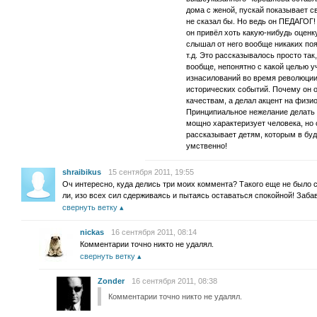
дома с женой, пускай показывает с
не сказал бы. Но ведь он ПЕДАГОГ!
он привёл хоть какую-нибудь оценку
слышал от него вообще никаких поя
т.д. Это рассказывалось просто так
вообще, непонятно с какой целью 
изнасилований во время революции
исторических событий. Почему он 
качествам, а делал акцент на физи
Принципиальное нежелание делать
мощно характеризует человека, но о
рассказывает детям, которым в буд
умственно!
shraibikus
15 сентября 2011, 19:55
Оч интересно, куда делись три моих коммента? Такого еще не было с
ли, изо всех сил сдерживаясь и пытаясь оставаться спокойной! Заба
свернуть ветку
nickas
16 сентября 2011, 08:14
Комментарии точно никто не удалял.
свернуть ветку
Zonder
16 сентября 2011, 08:38
Комментарии точно никто не удалял.