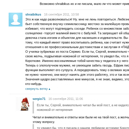
Возможно shraibikus их и не писала, мало ли что может прив
shraibikus
16 сентября 2011, 10:58
Это ж как надо разволноваться! Ну. мне не лень повториться. Любе
бьет собственную внучку-семиклассницу жестоко за малейшую провин
избивает, что могут подтвердить соседи. Ребенок со множеством заб
солнцепеке -торгует малиной вместе с бабулей. Та запрещает ей общ
девочка стала изгоем и объектом для насмешек и издевательств. Вы 
тому, что каждый имеет право воспитывать ребенка, как считает нуж
отношения к ее профессиональным достоинствам и заслугам-я «ПАД
О училка-зубрилках из поста Сержио. Если ты, Сергей, внимательно 
свою желчь, подрыгивая ножонкой от нетерпения, то увидел бы, что
Короткове. Именно восхваляемые тобой качества у педагога я у него
Теперь о злополучном мужике, не умеющем забить гвоздь. Ефрик пис
функции выполняет его супруга. А передергивать тему о великих муж
не нужно -конечно, они могут нанять для этого работягу, это и так вс
Значения щедро расставляемых мне минусов, я не знаю, видимо, эт
кто-нибудь.
свернуть ветку
sergio71
16 сентября 2011, 11:06
Если ты, Сергей, внимательно читал бы мой пост, а не кидал
ножонкой от нетерпения
Читал и внимательно и ответы мои были не на твой пост, а желч
этому вопросу.
то увидел бы, что я писала о нашем любимом историке Корот