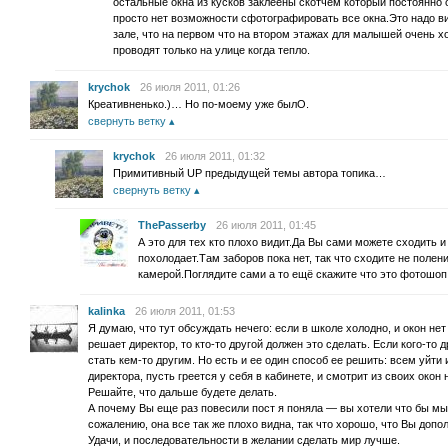
остальные окна из кусков заклеены скотчем который постоянно 
просто нет возможности сфотографировать все окна.Это надо вид
зале, что на первом что на втором этажах для малышей очень х
проводят только на улице когда тепло.
krychok
26 июля 2011, 01:26
Креативненько.)… Но по-моему уже былО.
свернуть ветку
krychok
26 июля 2011, 01:32
Примитивный UP предыдущей темы автора топика…
свернуть ветку
ThePasserby
26 июля 2011, 01:45
А это для тех кто плохо видит.Да Вы сами можете сходить и
похолодает.Там заборов пока нет, так что сходите не полен
камерой.Поглядите сами а то ещё скажите что это фотошо
kalinka
26 июля 2011, 01:53
Я думаю, что тут обсуждать нечего: если в школе холодно, и окон не
решает директор, то кто-то другой должен это сделать. Если кого-то др
стать кем-то другим. Но есть и ее один способ ее решить: всем уйти 
директора, пусть греется у себя в кабинете, и смотрит из своих окон 
Решайте, что дальше будете делать.
А почему Вы еще раз повесили пост я поняла — вы хотели что бы мы
сожалению, она все так же плохо видна, так что хорошо, что Вы допо
Удачи, и последовательности в желании сделать мир лучше.