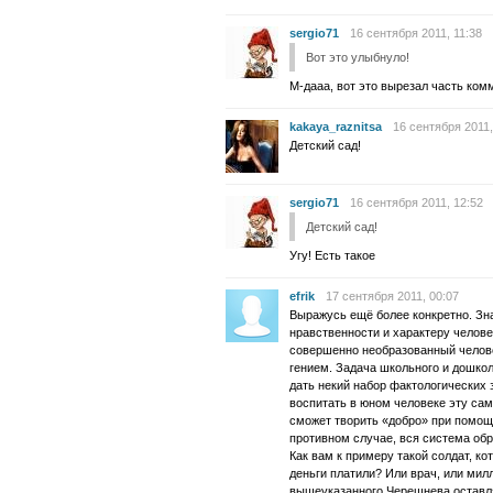
sergio71
16 сентября 2011, 11:38
Вот это улыбнуло!
М-дааа, вот это вырезал часть комм
kakaya_raznitsa
16 сентября 2011,
Детский сад!
sergio71
16 сентября 2011, 12:52
Детский сад!
Угу! Есть такое
efrik
17 сентября 2011, 00:07
Выражусь ещё более конкретно. Зна
нравственности и характеру челов
совершенно необразованный челове
гением. Задача школьного и дошколь
дать некий набор фактологических з
воспитать в юном человеке эту са
сможет творить «добро» при помощ
противном случае, вся система об
Как вам к примеру такой солдат, к
деньги платили? Или врач, или мил
вышеуказанного Черешнева оставля