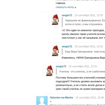
главное.
свернуть ветку
sergio71
15 сентября 2011, 12:33
Черешняк не фамильярничал. Е
ноток в голос, и мы слушались.
+1! Это один из немногих преподов
школу-именно такие учителя вспоми
«кисточка» у нас её называли, вот
sergio71
15 сентября 2011, 12:43
Еще Вера Григорьевна- «кисточк
Извиняюсь, НИНА Григорьевна Воро
sergio71
15 сентября 2011, 12:31
Учитель -это учитель, а не озабоченн
Поэтому большинство учителей ученики 
подходом!!! Учитель-должен выложить ма
увлекательно, а не стоять возле доски и
хрен такой учитель не нужен-материал и
Volonter-na-Meche
15 сентября 2011, 10:46
+