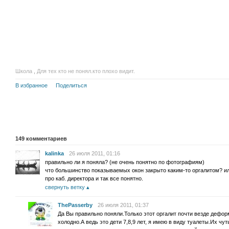
Школа
,
Для тех кто не понял.кто плохо видит.
В избранное
Поделиться
149
комментариев
kalinka
26 июля 2011, 01:16
правильно ли я поняла? (не очень понятно по фотографиям)
что большинство показываемых окон закрыто каким-то оргалитом? и
про каб. директора и так все понятно.
свернуть ветку
ThePasserby
26 июля 2011, 01:37
Да Вы правильно поняли.Только этот оргалит почти везде дефор
холодно.А ведь это дети 7,8,9 лет, я имею в виду туалеты.Их чут