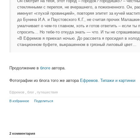
Он смотрит на тебя, этот город – городок? городишко? – честн
стеклянными с перепоя, не вчерашнего, а пожизненного. Он, ра
именует «глухой провинцией», повторяя эпитет за кучей мастит
до Бунина И.А. и Паустовского К.Г., не считая прочих Малашкин
умалчивает о чем-то главном, хоть и готов ответить – если ты
спросить… Но тебе-то откуда знать — что. И ты не спрашиваеш
«В Ефремов я приехал ночью. До рассвета я просидел в холо
станционном буфете, выкрашенном в грязный лиловый цвет…
Продолжение в
блоге
автора.
Фотографии из блога того же автора
Ефремов. Типажи и картинки
Ефремов
,
блог
,
путешествия
В избранное
Поделиться
2
комментария