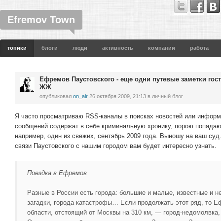
Efremov Town
топики
блоги
люди
активность
компании
работа
Ефремов Паустовского - еще одни путевые заметки гос
ЖЖ
опубликовал
on_air
26 октября 2009, 21:13
в личный блог
Я часто просматриваю RSS-каналы в поисках новостей или инфор
сообщений содержат в себе криминальную хронику, порою попадаю
например, один из свежих, сентябрь 2009 года. Выношу на ваш суд
связи Паустовского с нашим городом вам будет интересно узнать.
Поездка в Ефремов
Разные в России есть города: большие и малые, известные и не 
загадки, города-катастрофы… Если продолжать этот ряд, то Е
области, отстоящий от Москвы на 310 км, — город-недомолвка